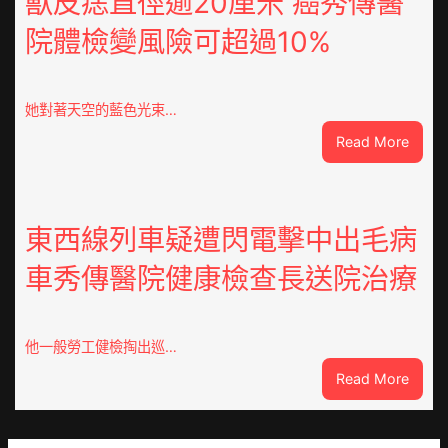
獸皮痣直徑逾20厘米 癌秀傳醫
心
院體檢變風險可超過10%
得
山
東
定
她對著天空的藍色光束…
陶：
:
Read More
冬
獸
日
皮
年
痣
夜
直
東西線列車疑遭閃電擊中出毛病
棚
徑
蔬
車秀傳醫院健康檢查長送院治療
逾
菜
20
生
厘
孩
米
子
他一般勞工健檢掏出巡…
癌
忙
:
Read More
秀
_
東
傳
中
西
醫
國
線