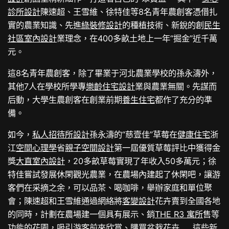
診所設計
陳速超、王雪維、徐特佳等8名青年農創客憑借扎
實的農業知識、先進
綠裝修設計
的種植技術、新銳的創
民生
社區室內設計
業理念，在400多畝土地上一年“掘金”近千萬
元。
這8名青年農創客，除了畢業于河北農業學校的孫永濤外，
其他7人在學校所學專
樂齡住宅設計
業與農業無關。先謀而
后動，大學生農創客在創業前期
養生住宅
都作了充分的準
備。
如今，
私人招待所設計
孫永濤的“慈壹佳”草莓在
健康住宅
浙
江
空間心理學
省
親子空間設計
第一屆優質草莓評比中獲得金
獎
大直室內設計
，20多畝草莓實現了年收入50多萬元；徐
特佳嘗試發展休閑觀光農業，在農場內建起了休閑吧，讓游
客們在采摘之余，可以品茶、喝咖啡，舉辦家庭和單位聚
會；陳速超和王雪維通過網絡將
客變設計
花卉賣到全國各地
的同時，計劃在農場建一個具有展示、銷
THE R3 寓所
售等
功能的花園，吸引游客前來欣賞、購買盆栽花卉……這些新