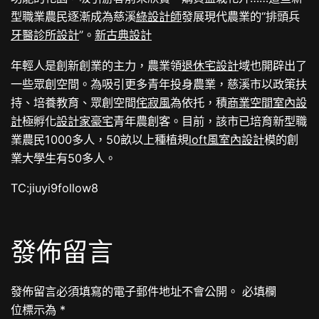
型職業農民逐漸成為慈溪
綠設計師
發展現代農業的“排頭兵
牙醫診所設計
”。
新古典設計
年輕人是創新創業的主力，農業領
退休宅設計
域也開辟出了
一些眾創空間。為吸引更多青年投身農業，慈溪市以政策扶
持、培養教育、眾創空間
侘寂風
為依托，積
商業空間室內設
計
極孵化
設計家豪宅
青年農創客。目前，該市已培育新型職
業農民1000多人，50畝以上種植規
loft風室內設計
模的創
業大學生有50多人。
TC:jiuyi9follow8
發佈留言
發佈留言必須填寫的電子郵件地址不會公開。
必填欄
位標示為
*