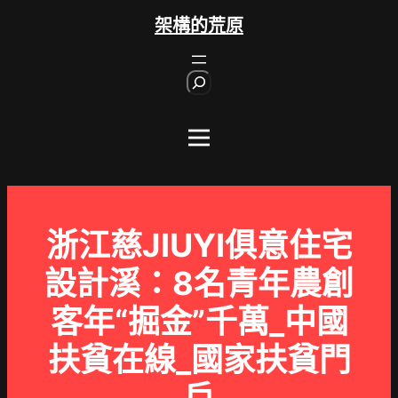
跳
架構的荒原
至
主
S
要
e
內
a
r
容
c
h
浙江慈JIUYI俱意住宅
設計溪：8名青年農創
客年“掘金”千萬_中國
扶貧在線_國家扶貧門