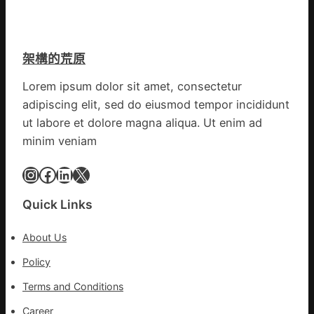
院
網
列
體
車
檢
疑
變
架構的荒原
遭
風
閃
險
Lorem ipsum dolor sit amet, consectetur
電
可
adipiscing elit, sed do eiusmod tempor incididunt
擊
超
中
ut labore et dolore magna aliqua. Ut enim ad
過
出
10%
minim veniam
毛
病
Instagram
Facebook
LinkedIn
X
車
秀
Quick Links
傳
醫
About Us
院
健
Policy
康
Terms and Conditions
檢
查
Career