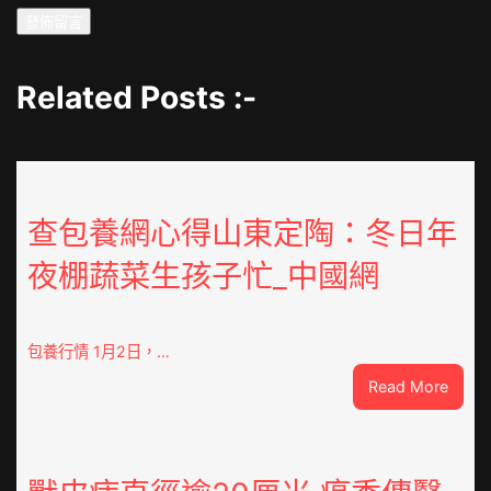
Related Posts :-
查包養網心得山東定陶：冬日年
夜棚蔬菜生孩子忙_中國網
包養行情 1月2日，…
:
Read More
查
包
養
網