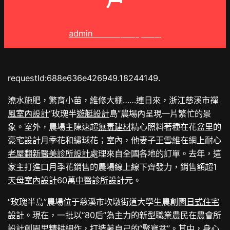
戶
admin
2025 年 8 月 3 日
requestId:688e636e426949.18244149.
澆水施肥，繁育小苗，維修大棚……連日來，浙江慈溪市
禪
風室內設計
“玫瑰半
遊艇設計
島”農場內呈現一片繁忙的景
象。室外，農場主陳速超
無毒建材
精心照料著種在花盆里的
豪宅設計
月季花和繡球花；室內，他妻子王雪維在網上耐心
老屋翻新
醫美診所設計
處理來自全國各地的訂單。去年，這
家主打進口月季花銷售的農場線上線下齊發力，銷售額超1
天母室內設計
60萬
中醫診所設計
元。
“玫瑰半島”農場位于慈溪市坎墩街道大學生農創園
日式住宅
設計
。現在，一批以“80后”為主力的新型職業農民在農
會所
設計
創園里精耕細作，打造著自己的“聚寶盆”。其中，
身心