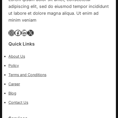
進
地
adipiscing elit, sed do eiusmod tempor incididunt
市”
激
ut labore et dolore magna aliqua. Ut enim ad
活
minim veniam
村
落
Instagram
Facebook
LinkedIn
X
成
長
Quick Links
新
動
About Us
能
_
Policy
中
Terms and Conditions
國
網
Career
Blog
Contact Us