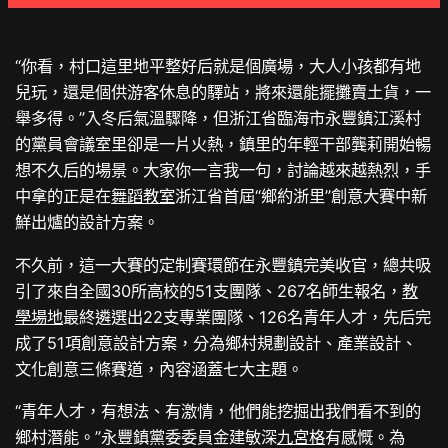
“你看，村口這里地平整好后就是個廣場，大人小孩都有地
兒玩，還是個供游客休息的驛站，將來還能擺攤賣土貨，一
舉多得。”入冬后氣溫驟降，但浙江省臨海市永豐鎮江溪村
的黨員會議室里卻是一片火熱，鎮里的年輕干部龔莉開始暢
想不久后的場景。大家你一言我一句，討論越來越熱烈，手
中拿的正是在
舞蹈教室
浙江省首屆“鄉約浙里”創意大賽中新
鮮出爐的設計方案。
不久前，這一大賽的定制賽環節在永豐鎮完美收官，總共吸
引了來自全國30所高校的51支團隊、267名師生報名，
教
學場地
最終遴選出22支專業團隊、126名青年人才，先后完
成了51項創意設計方案，分為鄉村規劃設計、產業設計、
文化創意三條賽道，內容涵蓋七大主題。
“青年人才，有想法、有激情，他們能挖掘出我們看不到的
鄉村潛能。”永豐鎮黨委委員金建敏深
九宮格
有感慨。為