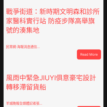
戰爭街道：新時期文明森和診所
家醫科實行站 防疫步隊高舉旗
號的湊集地
民眾網·海報消息通信…
:
Read More
戰
爭
街
道：
風雨中緊急JIUYI俱意豪宅設計
新
轉移滯留貨船
時
期
文
明
羊城晚報全媒體記者張…
森