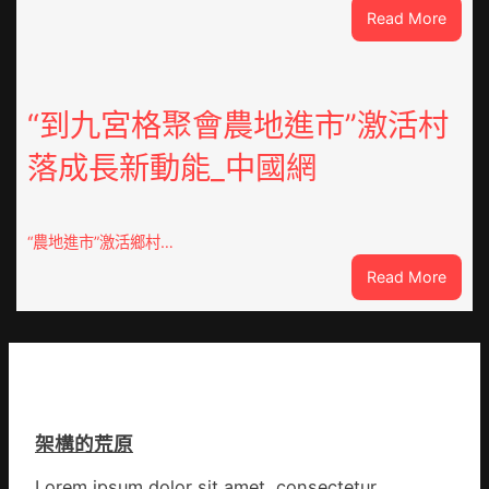
:
Read More
和
風
診
雨
所
中
家
緊
“到九宮格聚會農地進市”激活村
醫
急
科
落成長新動能_中國網
JIUYI
實
俱
行
意
站
豪
防
“農地進市”激活鄉村…
宅
疫
:
Read More
設
步
“到
計
隊
九
轉
高
宮
移
舉
格
滯
旗
聚
留
號
會
貨
的
架構的荒原
農
船
湊
地
集
Lorem ipsum dolor sit amet, consectetur