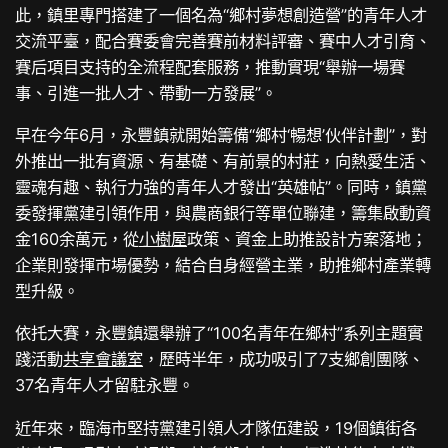
此，鎮里專門搭建了一個名為“鄉村夢想創造營”的青年人才
交流平臺，配合賽委會完善賽前材料評審、賽中人才引育、
賽后項目支持的全流程配套服務，推動實現“舉辦一場賽
事、引進一批人才、帶動一方發展”。
早在今年6月，永豐鎮就開始籌備“鄉村‘暢想’伙伴計劃”，對
外推出一批有資源、有基礎、有前景的村莊，向熱愛生活、
靈魂有趣、執行力強的青年人才發出“英雄帖”。同時，鎮黨
委發揮黨建引領作用，與農商銀行等單位聯建，籌集啟動資
金160余萬元，從
小樹屋
政策、資金上助推設計方案落地；
企業則發揮市場優勢，結合自身經營主業，助推鄉村產業轉
型升級。
依托大賽，永豐鎮還舉辦了“100名青年在鄉村”系列主題實
踐活動
共享會議室
，歷時半年，成功吸引了7支鄉創團隊、
37名青年人才留駐永豐。
近年來，臨海市堅持黨建引領人才隊伍建設，19個鎮街各