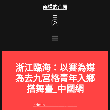
跳
架構的荒原
至
主
S
要
e
內
a
r
容
c
h
浙江臨海：以賽為媒
為去九宮格青年入鄉
搭舞臺_中國網
admin
2025 年 1 月 7 日