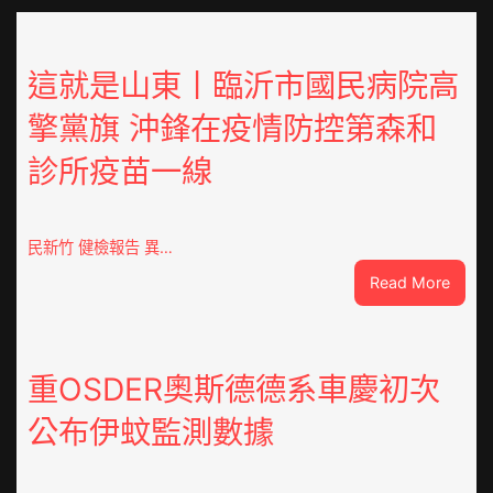
這就是山東丨臨沂市國民病院高
擎黨旗 沖鋒在疫情防控第森和
診所疫苗一線
民新竹 健檢報告 異…
:
Read More
這
就
是
山
重OSDER奧斯德德系車慶初次
東
公布伊蚊監測數據
丨
臨
沂