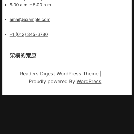
8:00 a.m. – 5:00 p.m.
email@example.com
+1 (012) 345-6780
架構的荒原
Readers Digest WordPress Theme
|
Proudly powered By
WordPress