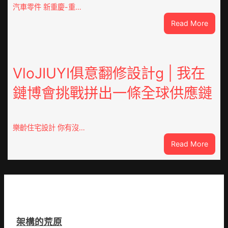
市
汽車零件 新重慶-重…
國
:
Read More
民
重
病
OSDE
院
奧
高
斯
VloJIUYI俱意翻修設計g | 我在
擎
德
黨
鏈博會挑戰拼出一條全球供應鏈
德
旗
系
沖
車
鋒
慶
在
樂齡住宅設計 你有沒…
初
疫
:
Read More
次
情
VloJI
公
防
俱
布
控
意
伊
第
翻
蚊
森
修
監
和
設
測
診
架構的荒原
計
數
所