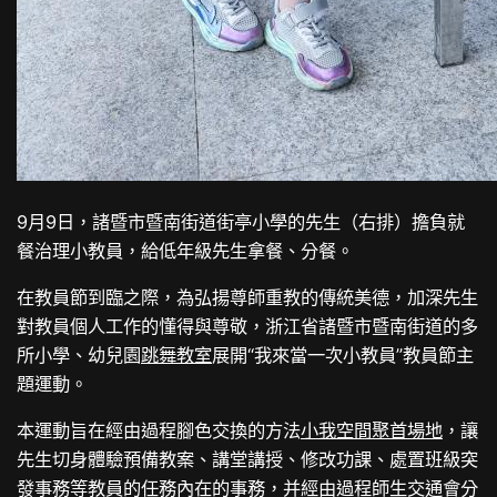
9月9日，諸暨市暨南街道街亭小學的先生（右排）擔負就
餐治理小教員，給低年級先生拿餐、分餐。
在教員節到臨之際，為弘揚尊師重教的傳統美德，加深先生
對教員個人工作的懂得與尊敬，浙江省諸暨市暨南街道的多
所小學、幼兒園
跳舞教室
展開“我來當一次小教員”教員節主
題運動。
本運動旨在經由過程腳色交換的方法
小我空間
聚首場地
，讓
先生切身體驗預備教案、講堂講授、修改功課、處置班級突
發事務等教員的任務內在的事務，并經由過程師生交通會分