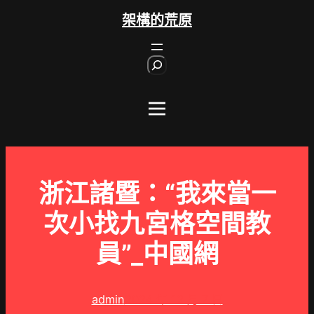
跳
架構的荒原
至
主
S
要
e
內
a
r
容
c
h
浙江諸暨：“我來當一
次小找九宮格空間教
員”_中國網
admin
2024 年 12 月 7 日