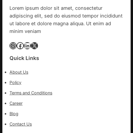
g
據
疫
Lorem ipsum dolor sit amet, consectetur
|
苗
adipiscing elit, sed do eiusmod tempor incididunt
我
一
在
ut labore et dolore magna aliqua. Ut enim ad
線
鏈
minim veniam
博
會
Instagram
Facebook
LinkedIn
X
挑
戰
Quick Links
拼
出
About Us
一
條
Policy
全
Terms and Conditions
球
供
Career
應
Blog
鏈
Contact Us