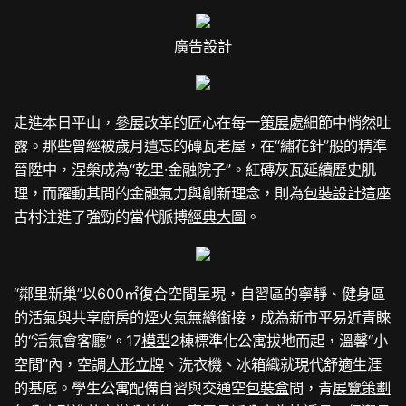
廣告設計
走進本日平山，
參展
改革的匠心在每一
策展
處細節中悄然吐
露。那些曾經被歲月遺忘的磚瓦老屋，在“繡花針”般的精準
晉陞中，涅槃成為“乾里·金融院子”。紅磚灰瓦延續歷史肌
理，而躍動其間的金融氣力與創新理念，則為
包裝設計
這座
古村注進了強勁的當代脈搏
經典大圖
。
“鄰里新巢”以600㎡復合空間呈現，自習區的寧靜、健身區
的活氣與共享廚房的煙火氣無縫銜接，成為新市平易近青睞
的“活氣會客廳”。17
模型
2棟標準化公寓拔地而起，溫馨“小
空間”內，空調
人形立牌
、洗衣機、冰箱織就現代舒適生涯
的基底。學生公寓配備自習與交通空
包裝盒
間，青
展覽策劃