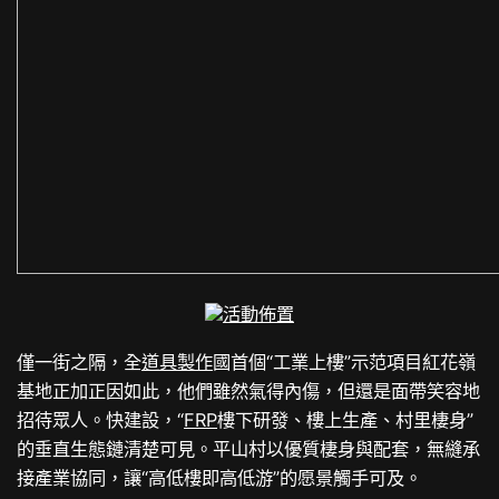
活動佈置
僅一街之隔，全
道具製作
國首個“工業上樓”示范項目紅花嶺
基地正加正因如此，他們雖然氣得內傷，但還是面帶笑容地
招待眾人。快建設，“
FRP
樓下研發、樓上生產、村里棲身”
的垂直生態鏈清楚可見。平山村以優質棲身與配套，無縫承
接產業協同，讓“高低樓即高低游”的愿景觸手可及。