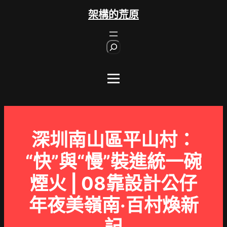
跳
架構的荒原
至
主
S
要
e
內
a
r
容
c
h
深圳南山區平山村：
“快”與“慢”裝進統一碗
煙火 | 08靠設計公仔
年夜美嶺南·百村煥新