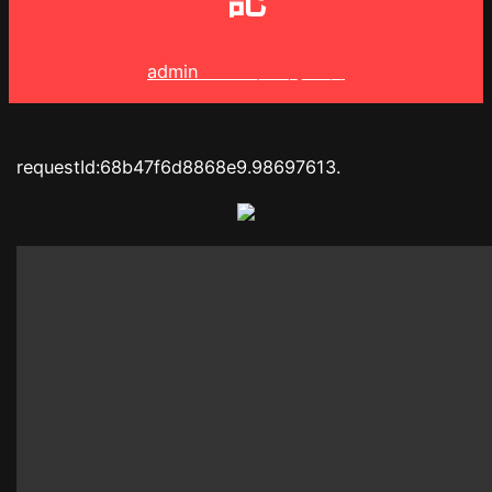
記
admin
2025 年 9 月 2 日
requestId:68b47f6d8868e9.98697613.