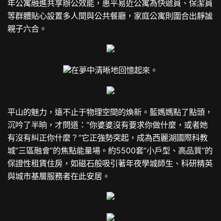
年公寓融進共享辦公效能，惠平易近公寓為快遞員、保潔員
等群體貼心設置多人間與公共餐廳，家庭公寓則圍合出靜謐
親子六合。
在夢中清晰地回憶起來。
平山的魅力，遠不止于物理空間的煥新。藍媽媽點了點頭，
沉吟了半晌，才問道：“你婆婆沒有要求你做什麼，或者她
有沒有糾正你什麼？”它正強勢突起，成為西麗湖國際科教
城“三區融會”的焦點能量場。約5500套“小戶型、高品質”的
保證性租賃住房，如磁石般吸引著年夜學城師生、科研精英
與城市基層服務者在此安居。