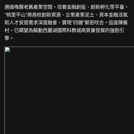
通過喚醒老舊產業空間，培養金融創投、創新孵化等平臺，
“桃里平山”將高校創新資源、企業產業泥土、資本金融活氣
和人才安居需求深度融會，實現“四鏈”緊密咬合。這座陳舊
村，已蝶變為驅動西麗湖國際科教城高質量發展的強勁引
擎。