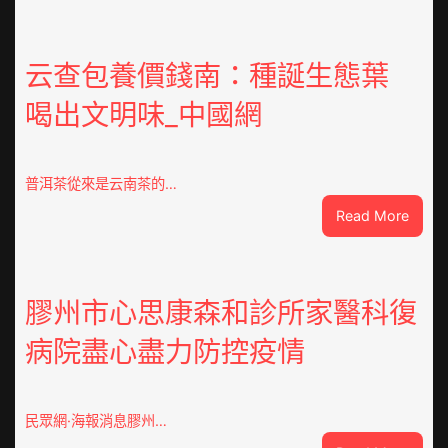
度
器
重
云查包養價錢南：種誕生態葉
積
喝出文明味_中國網
極
呼
應
黃
普洱茶從來是云南茶的…
家
:
Read More
營
云
社
查
區
包
舉
養
膠州市心思康森和診所家醫科復
動
價
展
病院盡心盡力防控疫情
錢
新
南：
竹
種
森
誕
和
民眾網·海報消息膠州…
生
診