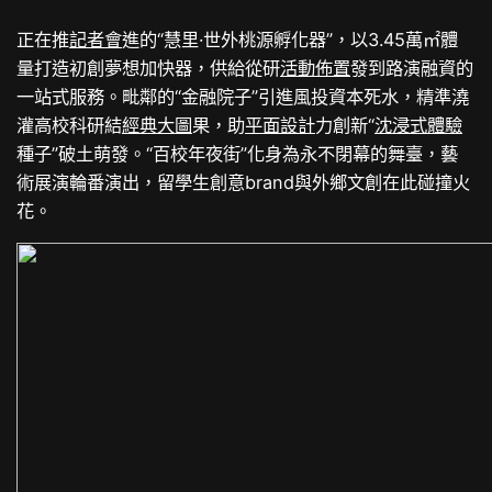
正在推
記者會
進的“慧里·世外桃源孵化器”，以3.45萬㎡體
量打造初創夢想加快器，供給從研
活動佈置
發到路演融資的
一站式服務。毗鄰的“金融院子”引進風投資本死水，精準澆
灌高校科研結
經典大圖
果，助
平面設計
力創新“
沈浸式體驗
種子”破土萌發。“百校年夜街”化身為永不閉幕的舞臺，藝
術展演輪番演出，留學生創意brand與外鄉文創在此碰撞火
花。