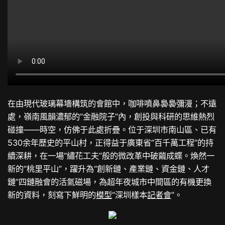
在由現代玻璃幕墻構筑的會館中，咖啡噴鼻裊裊彌漫；不遠
處，嶺南風韻濃郁的“金融院子”內，創投與科研的思維熱烈
碰撞——時空，仿佛于此處折疊。位于深圳市南山區、已有
530余年歷史的平山村，正得益于廣東省“百千萬工程”的持
續深耕，在一場“繡花工夫”般的微改革中破繭成蝶。煥然一
新的“桃里平山”，躍升為“創新鏈、產業鏈、資金鏈、人才
鏈”四鏈融會的活氣磁場，為超年夜城市中間區的有機更換
新的資料，刻寫下鮮明的
模型
“深圳樣本
記者會
”。