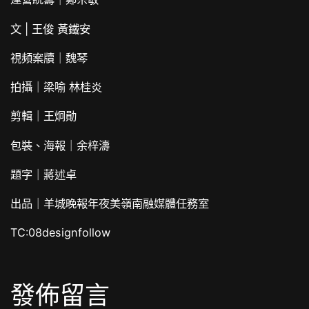
文 | 王俊 黃鐵安
視頻案牘｜魏琴
拍攝｜梁喻 林桂炎
剪輯｜王炯勛
包裝、海報｜余梓濤
題字｜蔣述卓
出品｜羊城晚報年夜美嶺南融媒體任務室
TC:08designfollow
發佈留言