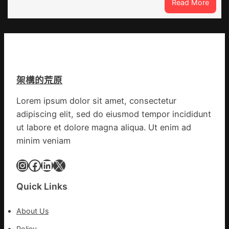
:
Read More
態
所
膠
葉
開
州
喝
市
出
心
文
思
明
康
味
架構的荒原
森
_
和
中
Lorem ipsum dolor sit amet, consectetur
診
國
adipiscing elit, sed do eiusmod tempor incididunt
所
網
家
ut labore et dolore magna aliqua. Ut enim ad
醫
minim veniam
科
復
Instagram
Facebook
LinkedIn
X
病
院
Quick Links
盡
心
About Us
盡
力
Policy