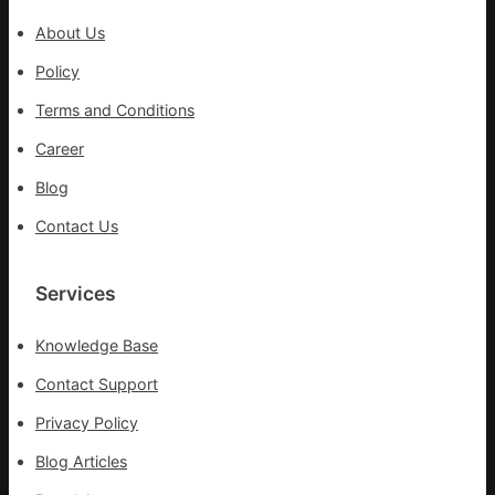
醫
About Us
院
健
Policy
康
Terms and Conditions
檢
查
Career
長
Blog
送
院
Contact Us
治
療
Services
Knowledge Base
Contact Support
Privacy Policy
Blog Articles