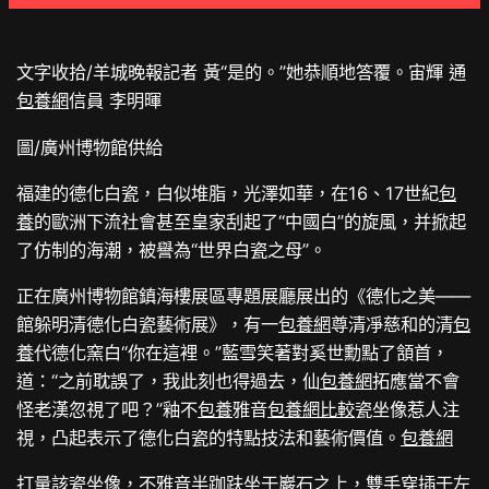
文字收拾/羊城晚報記者 黃“是的。”她恭順地答覆。宙輝 通
包養網
信員 李明暉
圖/廣州博物館供給
福建的德化白瓷，白似堆脂，光澤如華，在16、17世紀
包
養
的歐洲下流社會甚至皇家刮起了“中國白”的旋風，并掀起
了仿制的海潮，被譽為“世界白瓷之母”。
正在廣州博物館鎮海樓展區專題展廳展出的《德化之美——
館躲明清德化白瓷藝術展》，有一
包養網
尊清凈慈和的清
包
養
代德化窯白“你在這裡。”藍雪笑著對奚世勳點了頷首，
道：“之前耽誤了，我此刻也得過去，仙
包養網
拓應當不會
怪老漢忽視了吧？”釉不
包養
雅音
包養網比較
瓷坐像惹人注
視，凸起表示了德化白瓷的特點技法和藝術價值。
包養網
打量該瓷坐像，不雅音半跏趺坐于巖石之上，雙手穿插于左