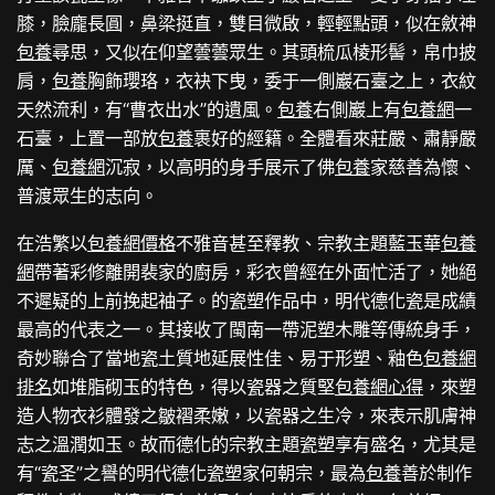
膝，臉龐長圓，鼻梁挺直，雙目微啟，輕輕點頭，似在斂神
包養
尋思，又似在仰望蕓蕓眾生。其頭梳瓜棱形髻，帛巾披
肩，
包養
胸飾瓔珞，衣袂下曳，委于一側巖石臺之上，衣紋
天然流利，有“曹衣出水”的遺風。
包養
右側巖上有
包養網
一
石臺，上置一部放
包養
裹好的經籍。全體看來莊嚴、肅靜嚴
厲、
包養網
沉寂，以高明的身手展示了佛
包養
家慈善為懷、
普渡眾生的志向。
在浩繁以
包養網價格
不雅音甚至釋教、宗教主題藍玉華
包養
網
帶著彩修離開裴家的廚房，彩衣曾經在外面忙活了，她絕
不遲疑的上前挽起袖子。的瓷塑作品中，明代德化瓷是成績
最高的代表之一。其接收了閩南一帶泥塑木雕等傳統身手，
奇妙聯合了當地瓷土質地延展性佳、易于形塑、釉色
包養網
排名
如堆脂砌玉的特色，得以瓷器之質堅
包養網心得
，來塑
造人物衣衫體發之皺褶柔嫩，以瓷器之生冷，來表示肌膚神
志之溫潤如玉。故而德化的宗教主題瓷塑享有盛名，尤其是
有“瓷圣”之譽的明代德化瓷塑家何朝宗，最為
包養
善於制作