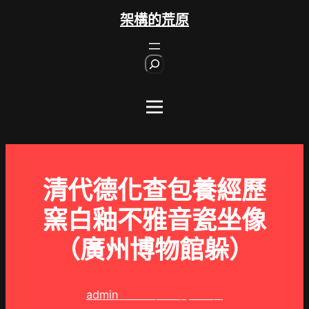
跳
架構的荒原
至
主
S
要
e
內
a
r
容
c
h
清代德化查包養經歷
窯白釉不雅音瓷坐像
（廣州博物館躲）
admin
2024 年 12 月 29 日