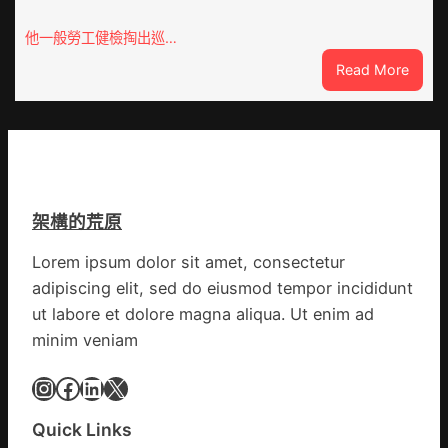
厘
孩
米
子
他一般勞工健檢掏出巡…
癌
忙
:
Read More
秀
_
東
傳
中
西
醫
國
線
院
網
列
體
車
檢
疑
變
架構的荒原
遭
風
閃
險
Lorem ipsum dolor sit amet, consectetur
電
可
adipiscing elit, sed do eiusmod tempor incididunt
擊
超
中
ut labore et dolore magna aliqua. Ut enim ad
過
出
10%
minim veniam
毛
病
Instagram
Facebook
LinkedIn
X
車
秀
Quick Links
傳