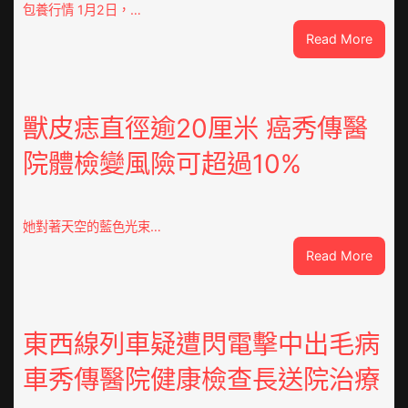
包養行情 1月2日，…
:
Read More
查
包
養
網
獸皮痣直徑逾20厘米 癌秀傳醫
心
院體檢變風險可超過10%
得
山
東
定
她對著天空的藍色光束…
陶：
:
Read More
冬
獸
日
皮
年
痣
夜
直
東西線列車疑遭閃電擊中出毛病
棚
徑
蔬
車秀傳醫院健康檢查長送院治療
逾
菜
20
生