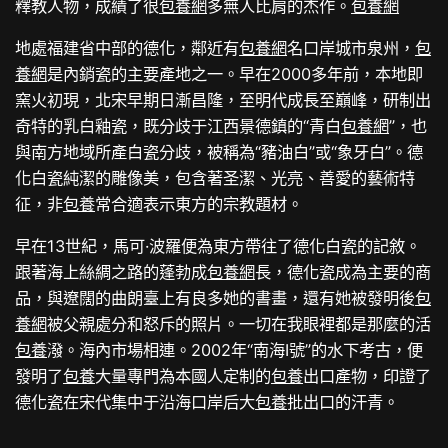
釋教人物，成績了很
包養網
多無人比肩的杰作。
包養網
地處福建省中部的德化，鄰近有
包養網
名口岸城市泉州，
包
養網
是內銷瓷的主要產地之一。早在2000多年前，本地即
窯火初現，北宋早期日漸昌隆，至明代成長至巔峰，研制出
奇特的乳白釉瓷，既分歧于江西景德鎮的“青白
包養網
”，也
與南方地域所產白瓷分歧，被稱為“豬油白”或“象牙白”。德
化白瓷純潔的雕像美，包含著圣潔、光亮、善愛的藝術特
征，非
包養
常合適表示東方的宗教題材。
早在13世紀，馬可·波羅便為東方帶往了德化白瓷的記敘。
跟著海上絲綢之路的蓬勃成
包養網
長，德化瓷成為主要的商
品，與遼闊的曲朗臺上有良多她的書畫，還有她被發明後
包
養網
被父親處分和怒斥的照片。一切在我眼裡都是那麼的活
包養
潑。海內市場相連。2002年“南海Ⅰ號”的水下考古，便
發明了
包養
大量專門為本國人定制的
包養
出口產物，印證了
德化瓷在宋代集中于沿海口岸后大
包養
批出口的汗青。