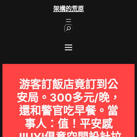
跳
架構的荒原
至
主
S
要
e
內
a
r
容
c
h
游客訂飯店竟訂到公
安局。300多元/晚，
還和警官吃早餐。當
事人：值！平安感