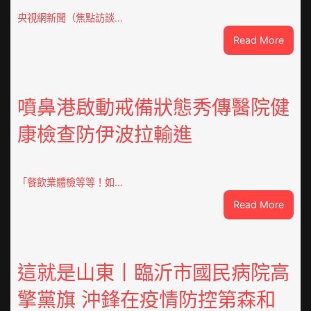
央視網新聞（焦點訪談…
:
Read More
焦
點
OSDE
奧
噴鼻港啟動戒備狀態秀傳醫院健
斯
康檢查防伊波拉輸進
德
汽
車
零
「餐飲業體檢等等！如…
件
:
Read More
訪
噴
談
鼻
｜
港
預
啟
這就是山東丨臨沂市國民病院高
字
動
當
擎黨旗 沖鋒在疫情防控第森和
戒
先、
備