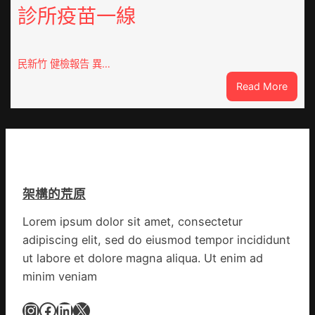
關
診所疫苗一線
狀
口
態
前
秀
移
傳
民新竹 健檢報告 異…
各
醫
地
:
Read More
院
各
這
健
部
就
康
門
是
檢
盡
山
查
心
東
防
盡
丨
伊
力
架構的荒原
臨
波
搶
沂
拉
險
Lorem ipsum dolor sit amet, consectetur
市
輸
救
adipiscing elit, sed do eiusmod tempor incididunt
國
進
災
民
ut labore et dolore magna aliqua. Ut enim ad
病
minim veniam
院
高
Instagram
Facebook
LinkedIn
X