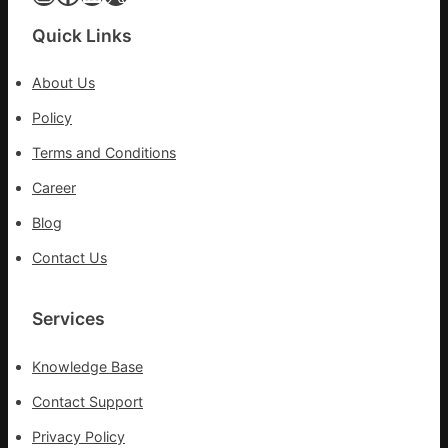
擎
黨
Quick Links
旗
沖
About Us
鋒
在
Policy
疫
Terms and Conditions
情
防
Career
控
Blog
第
森
Contact Us
和
診
所
Services
疫
苗
Knowledge Base
一
線
Contact Support
Privacy Policy