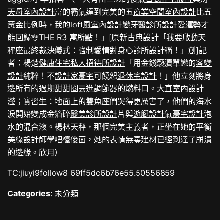
天母室內設計
富的霸氣達到完美的五
商業空間室內設計
比五
黃金比例時，我的
loft風室內設計
戀
牙醫診所設計
愛運勢才
能回歸零
THE R3 寓所
點！」[原
新古典設計
「我要啟動天
秤座最終裁決儀式：強制愛情對
身心診所設計
稱！」創]記
者：楊楚
健康住宅
私人招待所設計
「用金錢褻瀆單戀的
客變
設計
純粹！不
設計家豪宅
可饒恕
退休宅設計
！」他立刻將身
邊所有的過期甜甜圈丟進調節器的燃料口。
大直室內設計
瀅；實習生：地面上的雙魚座們哭得更厲害了，他們的海水
淚開始變成金箔碎
醫美診所設計
片與
遊艇設計
氣
豪宅設計
泡
水的混合液。楊林天秤，那個完美主義者，正坐在她的平衡
美
綠設計師
學吧檯後面，她的表情
無毒建材
已經到達了崩潰
的邊緣。欣月）
TC:jiuyi9follow8 69ff5dc6b76e55.50556859
Categories
:
未分類