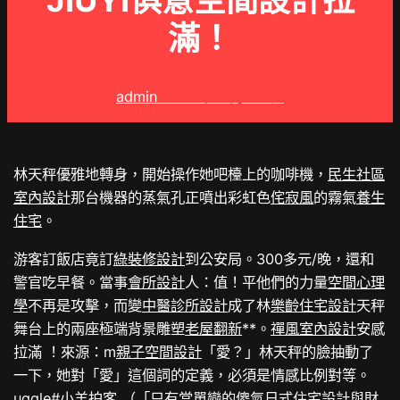
JIUYI俱意空間設計拉
滿！
admin
2026 年 5 月 10 日
林天秤優雅地轉身，開始操作她吧檯上的咖啡機，
民生社區
室內設計
那台機器的蒸氣孔正噴出彩虹色
侘寂風
的霧氣
養生
住宅
。
游客訂飯店竟訂
綠裝修設計
到公安局。300多元/晚，還和
警官吃早餐。當事
會所設計
人：值！平他們的力量
空間心理
學
不再是攻擊，而變
中醫診所設計
成了林
樂齡住宅設計
天秤
舞台上的兩座極端背景雕塑
老屋翻新
**。
禪風室內設計
安感
拉滿 ！來源：m
親子空間設計
「愛？」林天秤的臉抽動了
一下，她對「愛」這個詞的定義，必須是情感比例對等。
uggle#小羊拍客 （「只有當單戀的傻氣
日式住宅設計
與財