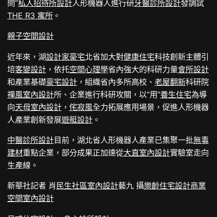
問”
私人招待所設計
人形機器人進行研
牙醫診所設計
發調試
THE R3 寓所
。
親子空間設計
近年來，湖
設計家豪宅
北省加大對
健康住宅
科技創新主體引
培
客變設計
，依托
空間心理學
省內強大的科研力量
會所設計
和產業基礎
豪宅設計
，組織省內多所高校、
老屋翻新
科研院
禪風室內設計
所、企業進行科研攻關，以“用”
養生住宅
為導
向
天母室內設計
，
侘寂風
全力拓展應用場景，促進人形機器
人產業創新發展
遊艇設計
。
中醫診所設計
目前，湖北省人形機器人產業已集聚一批
無毒
建材
重點企業，部分成果正加速從
大直室內設計
實驗室走向
生產線。
新華社記者 肖
民生社區室內設計
藝九 攝
樂齡住宅設計
商業
空間室內設計