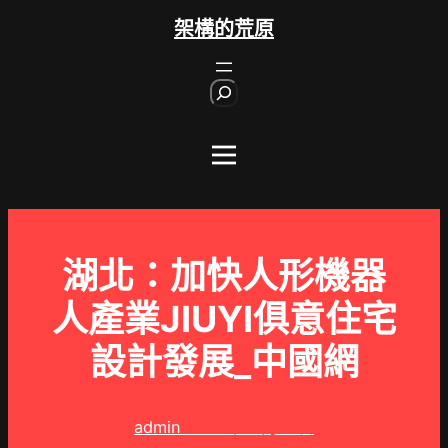
跳
架構的荒原
至
主
S
要
e
內
a
r
容
c
h
湖北：加快人形機器
人產業JIUYI俱意住宅
設計發展_中國網
admin
2025 年 8 月 3 日