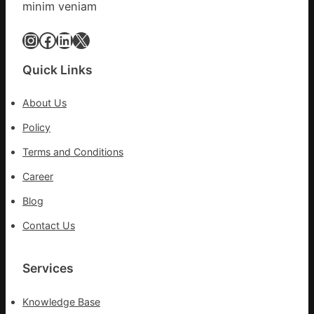
醫
minim veniam
科
復
Instagram
Facebook
LinkedIn
X
病
院
Quick Links
盡
心
About Us
盡
力
Policy
防
Terms and Conditions
控
疫
Career
情
Blog
Contact Us
Services
Knowledge Base