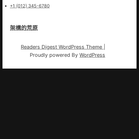
+1 (012) 345-6780
架構的荒原
Readers Digest WordPress Theme
|
Proudly powered By
WordPress