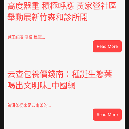
高度器重 積極呼應 黃家營社區
舉動展新竹森和診所開
員工診所 健檢 民眾…
:
Read More
高
度
器
重
云查包養價錢南：種誕生態葉
積
喝出文明味_中國網
極
呼
應
黃
普洱茶從來是云南茶的…
家
:
Read More
營
云
社
查
區