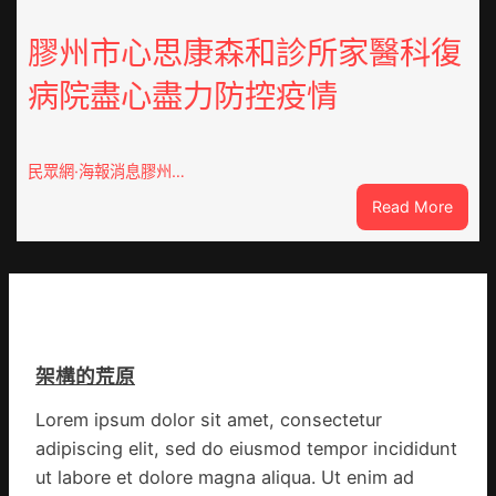
包
舉
養
膠州市心思康森和診所家醫科復
動
價
展
病院盡心盡力防控疫情
錢
新
南：
竹
種
森
誕
和
民眾網·海報消息膠州…
生
診
:
Read More
態
所
膠
葉
開
州
喝
市
出
心
文
思
明
康
味
架構的荒原
森
_
和
中
Lorem ipsum dolor sit amet, consectetur
診
國
adipiscing elit, sed do eiusmod tempor incididunt
所
網
家
ut labore et dolore magna aliqua. Ut enim ad