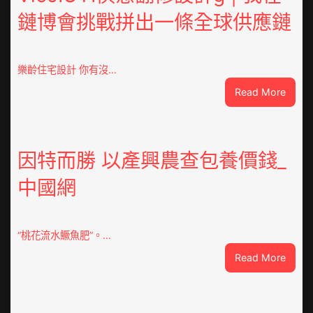
鏈博會挑戰拼出一條全球供應鏈
樂齡住宅設計 你有沒…
:
Read More
VloJI
俱
意
翻
因特而勝 以產興農查包養價錢_
修
中國網
設
計
g
|
“桃花流水鱖魚肥”。…
我
:
Read More
在
因
鏈
特
博
而
會