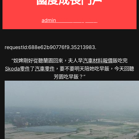
國度成長門戶
admin
2025 年 8 月 3 日
requestId:688e62b90776f9.35213983.
“奴婢剛好從聽蘭園回來，夫人早
汽車材料報價
飯吃完
Skoda零件
了
汽車零件
，要不要明天陪她吃早飯，今天回聽
芳園吃早飯？”