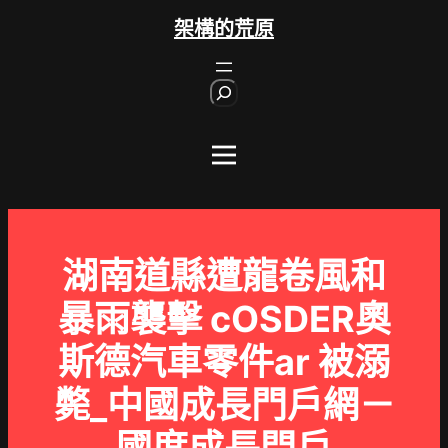
跳
架構的荒原
至
主
S
要
e
內
a
r
容
c
h
湖南道縣遭龍卷風和
暴雨襲擊 cOSDER奧
斯德汽車零件ar 被溺
斃_中國成長門戶網－