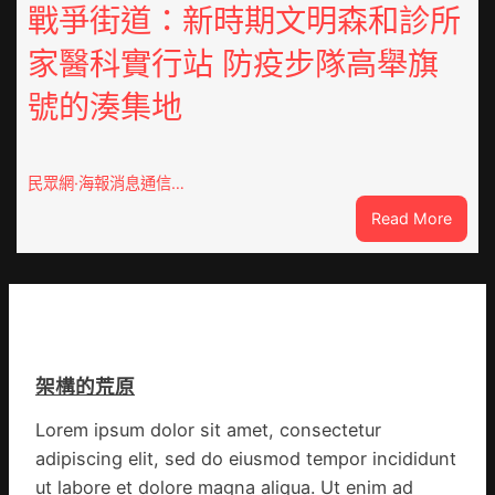
勝
戰爭街道：新時期文明森和診所
挑
以
戰
家醫科實行站 防疫步隊高舉旗
產
拼
興
出
號的湊集地
農
一
查
條
包
全
養
民眾網·海報消息通信…
球
價
供
:
Read More
錢
應
戰
_
鏈
爭
中
街
國
道：
網
新
時
架構的荒原
期
文
Lorem ipsum dolor sit amet, consectetur
明
adipiscing elit, sed do eiusmod tempor incididunt
森
和
ut labore et dolore magna aliqua. Ut enim ad