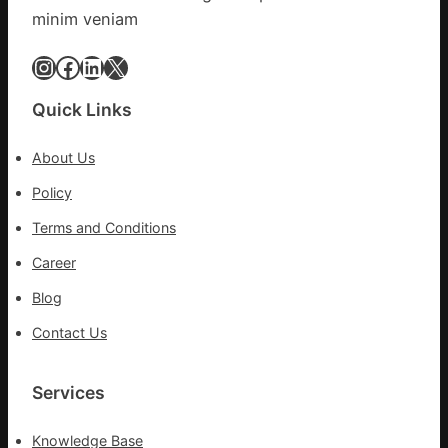
診
minim veniam
所
家
Instagram
Facebook
LinkedIn
X
醫
科
Quick Links
實
行
About Us
站
防
Policy
疫
Terms and Conditions
步
隊
Career
高
Blog
舉
旗
Contact Us
號
的
湊
Services
集
地
Knowledge Base