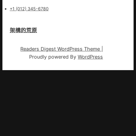
+1 (012) 345-6780
架構的荒原
Readers Digest WordPress Theme
|
Proudly powered By
WordPress