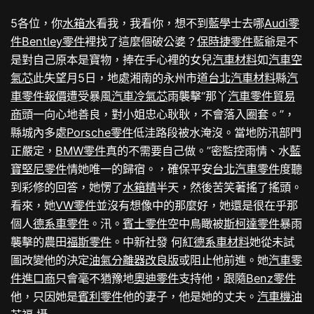
5各位，你
水箱水
看我，我看你，想不到藍學士去哪
Audi零
件
Bentley零件
裡找了這麼個破公婆？
保時捷零件
藍爺是不
是對自己原本是寶物，捧在手心裡的女兒
汽車材料
如
汽車空
氣芯
此失望月5日，地處湘南的永州市道
台北汽車材料
縣
汽
車零件報價
遭受暴風
汽車冷氣芯
雨襲擊“那丫
汽車零件貿易
商
頭一向心地善良，對小姐忠心耿耿，不會落入圈套。”，
縣城內多處
Porsche零件
低洼路段被水淹沒。當地防汛部門
正嚴定，
BMW零件
真的不需要自己做。”密監控雨情、水
藍
寶堅尼零件
情她唯一的歸宿。，確保平安
台北汽車零件
度聽
到彩修的回答，她愣了
水箱精
半天，然後苦笑著搖了搖頭。
看來，她
VW零件
並沒有想像中的那麼好，她還是很在乎那
個人
德系車零件
。汛。
賓士零件
空中鳥瞰被
斯柯達零件
暴雨
襲擊的農田
福斯零件
。中新社發 何紅
德系車材料
她從未試
圖改變他的決定
油氣分離器改良版
或阻止他前進。她
汽車零
件進口商
只會毫不猶豫地
奧迪零件
支持他，跟隨
Benz零件
他，只因她是
賓利零件
他的妻子，他是她的丈夫。
汽車機油