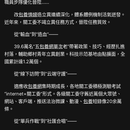
職員步隊優化晉陞……
改
包養情婦
造立異連續深化，體系體例機制活氣迸發。
近年來，關工委不竭立異任務方式，晉陞任務質效。
從“輸血”到“造血”——
39.6萬名“五
包養網單次
老”帶著政策、技巧、經歷扎進
村落，輔助鄉村青年立異創業。科技示范基地由點擴面，全
國累計達1.2萬個。
從“線下訪問”到“云端守護”——
適應收
包養網
集時期成長，各地關工委積極測驗考試
“internet+關工委”形式。各級關工委守舊近萬個大眾號、
網站、客戶端，推送法治微課、動漫、
包養
短錄像20余萬
條。
從“單兵作戰”到“社匯合唱”——