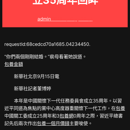
立35周年回眸
admin
2025 年 9 月 22 日
requestId:68cedcd70a1685.04234450.
“你們兩個剛剛結婚。”裴母看著她說道。
包養金額
新華社北京9月15日電
新華社記者董博婷
本年是中國關懷下一代任務委員會成立35周年。以習
近平同道為焦點的黨中心高度器重關懷下一代工作，在
包養
中國關工委成立25周年和3
包養網
0周年之際，習近平總書
記先后兩次作出
包養一個月價錢
主要唆使。