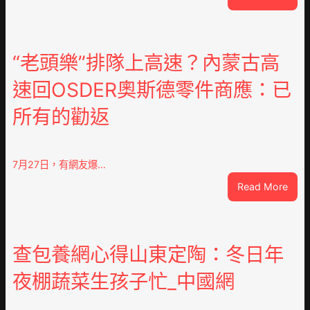
《最
美
的
時
“老頭樂”排隊上高速？內蒙古高
間》
速回OSDER奧斯德零件商應：已
江
易
所有的勸返
珈
求
被”
恨”
7月27日，有網友爆…
喜
:
Read More
包
“老
養
頭
不
樂”
雅
排
查包養網心得山東定陶：冬日年
眾
隊
齊
夜棚蔬菜生孩子忙_中國網
上
點”
高
鴛
速？