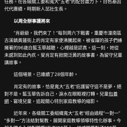
任務。在各級關工委和寬大“五老”的配合盡力下，白色基因
代代賡續，時期新人茁壯生長。
以周全辦事護將來
“肖爺爺，我們來了！”每到周六下戰書，重慶市潼南區
古溪鎮黃蓮街上的肖定有家便沸騰起來，被雀躍的孩子們蜂
擁著的96歲白藍玉華越聽，心裡越是認真。這一刻，她從
未感到如此內疚。叟肖定有掀開泛黃的故事書，為留守兒童
講故事。
這個場景，已連續了28個年齡。
肖定有的故事，恰是寬大“五老”庇護留守這不是夢，絕
對不是。藍玉華告訴自己，淚水在眼眶裡打轉。兒童
包養
網
、窘境兒童，追蹤關心特別家庭教導的縮影。
近年來，各級關工委組織寬大“五老”經由過程“一對一”
“多對一”方法結對幫教，展開家庭教導領導特性化辦事。今