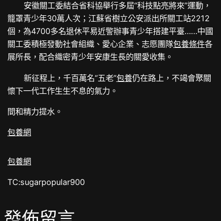
安徽關工委結合省科協舉行多屆“科技點亮將來”運動，
籠罩青少年30萬人次；江蘇省樹立公安派出所關工站2212
個，為4700多名退休平易近警辦事青少年搭建平臺……中國
關工委積極發動社會組織、愛心企業、志愿團隊
包養條件
各
展所長，配合織密青少年安康生長的關愛收集。
新征程上，千百萬名“五老”
包養
仍在路上，不竭會聚關
懷下一代工作生生不息的氣力。
間和精力提水。
包養網
包養網
TC:sugarpopular900
發佈留言