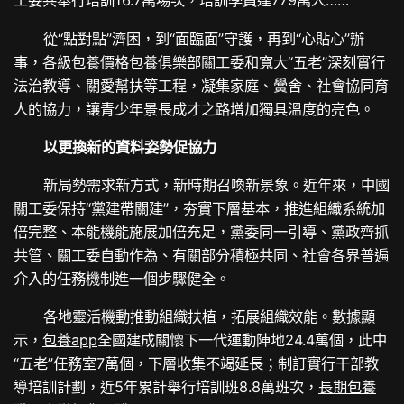
工委共舉行培訓16.7萬場次，培訓學員達779萬人……
從“點對點”濟困，到“面臨面”守護，再到“心貼心”辦
事，各級
包養價格
包養俱樂部
關工委和寬大“五老”深刻實行
法治教導、關愛幫扶等工程，凝集家庭、黌舍、社會協同育
人的協力，讓青少年景長成才之路增加獨具溫度的亮色。
以更換新的資料姿勢促協力
新局勢需求新方式，新時期召喚新景象。近年來，中國
關工委保持“黨建帶關建”，夯實下層基本，推進組織系統加
倍完整、本能機能施展加倍充足，黨委同一引導、黨政齊抓
共管、關工委自動作為、有關部分積極共同、社會各界普遍
介入的任務機制進一個步驟健全。
各地靈活機動推動組織扶植，拓展組織效能。數據顯
示，
包養app
全國建成關懷下一代運動陣地24.4萬個，此中
“五老”任務室7萬個，下層收集不竭延長；制訂實行干部教
導培訓計劃，近5年累計舉行培訓班8.8萬班次，
長期包養