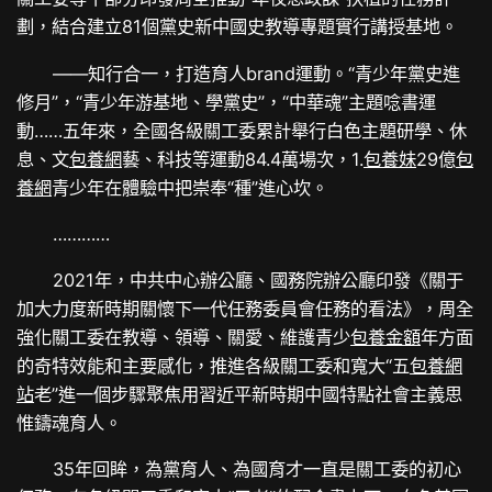
劃，結合建立81個黨史新中國史教導專題實行講授基地。
——知行合一，打造育人brand運動。“青少年黨史進
修月”，“青少年游基地、學黨史”，“中華魂”主題唸書運
動……五年來，全國各級關工委累計舉行白色主題研學、休
息、文
包養網
藝、科技等運動84.4萬場次，1.
包養妹
29億
包
養網
青少年在體驗中把崇奉“種”進心坎。
…………
2021年，中共中心辦公廳、國務院辦公廳印發《關于
加大力度新時期關懷下一代任務委員會任務的看法》，周全
強化關工委在教導、領導、關愛、維護青少
包養金額
年方面
的奇特效能和主要感化，推進各級關工委和寬大“五
包養網
站
老”進一個步驟聚焦用習近平新時期中國特點社會主義思
惟鑄魂育人。
35年回眸，為黨育人、為國育才一直是關工委的初心