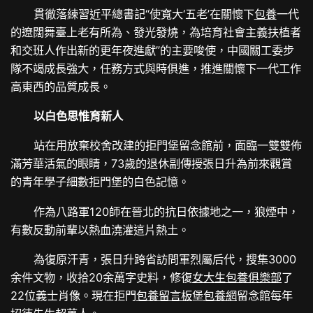
貫徹落練習近平總書記“使寬大‘五老’在關懷下
包養
一代
的遼闊舞臺上老有所為、發光發燒，為培育社會主義扶植者
和交班人作出新的更年夜進獻”的主要唆使，中國關工委步
隊不竭成長強大，任務方式與時俱進，推進關懷下一代工作
高東西的品質成長。
以白色思惟育新人
站在用放棄校舍改建的拒門堡留念館前，面臨一雙雙佈
滿芳華活氣的眼睛，73歲的退休副傳授張日升為前來觀賞
的青年學子細數拒門堡的白色記憶。
作為八路軍120師在晉北的抗日依據地之一，狼煙中，
有數反動前輩以熱血澆灌這片熱土。
為復原汗青，張日升跨省訪問軍烈屬后代，搜集3000
余件文物，收拾20余萬字史料，修復
女大生包養俱樂部
了
22位義士肖像。現在拒門
包養留言板
堡
包養網
留念館每年