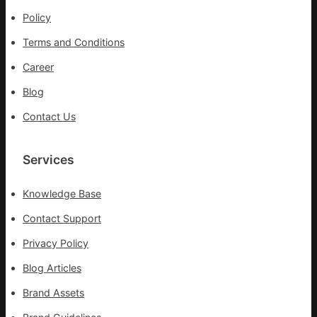
生
Policy
孩
子
Terms and Conditions
忙
_
Career
中
Blog
國
網
Contact Us
Services
Knowledge Base
Contact Support
Privacy Policy
Blog Articles
Brand Assets