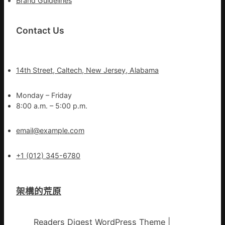
Brand Guidelines
Contact Us
14th Street, Caltech, New Jersey, Alabama
Monday – Friday
8:00 a.m. – 5:00 p.m.
email@example.com
+1 (012) 345-6780
架構的荒原
Readers Digest WordPress Theme
|