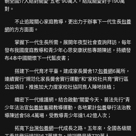
朝全國介入結對關愛“五老”90萬人，結成關愛對子190萬
對。
不止追蹤關心家庭教導，更出力于辦事下一代生長
包養
網
的方方面面。
掌握下一代生長所需。展開年夜型社會查詢拜訪，每年
發布我國度庭教導和青少年心思安康狀態專題陳述，持續發
布4本中國關懷下一代藍皮書；
搭建下一代育才平臺。建成家長黌舍17.
包養網
6萬所，
連續實行“規范化家長黌舍實行運動”和“家校社共育”實行區
公益項目，推進加大力度家校社協同育人陣地扶植；
織密下一代維護網。結合啟動“關愛今天、普法先行”青
少年法治宣
包養故事
揚教導運動，各地累計
包養
舉行法治教
導陳述會58.4萬場，受教導青少年達1.42億人次；
拓寬下
台灣包養網
一代成長之路。五年來，全國各級關