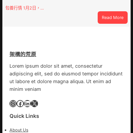
鴦
內
包養行情 1月2日，…
譜”
蒙
:
Read More
古
查
高
包
速
養
回
網
OSD
心
奧
架構的荒原
得
斯
山
德
Lorem ipsum dolor sit amet, consectetur
東
零
adipiscing elit, sed do eiusmod tempor incididunt
定
件
ut labore et dolore magna aliqua. Ut enim ad
陶：
商
minim veniam
冬
應：
日
已
Instagram
Facebook
LinkedIn
X
年
所
夜
有
棚
Quick Links
的
蔬
勸
菜
返
About Us