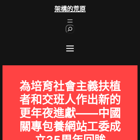
跳
架構的荒原
至
主
S
要
e
內
a
r
容
c
h
為培育社會主義扶植
者和交班人作出新的
更年夜進獻——中國
關專包養網站工委成