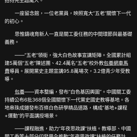
招待先生超萬人。
一座留念館，一位老黨員，映照寬大“五老”關懷下一代
的初心。
思惟鑄魂育新人一直是關工委任務的中間環節與最基礎
義務。
——“五老”領銜，強大白色故事宣講矩陣。全國累計組
建5萬個“五老”陳述團、42.4萬名“五老”校外教
包養網車馬
費
導員。展開黨史主題宣講95.8萬場次，3.2億青少年受教
導。
包養
——資本整編，發布“白色基因輿圖”。中國關工委
持續公布6批368個全國關懷下一代黨史國史教導基地。各
地串珠成鏈發布百條白色研學精品道路，構成“基地+課程
+運動”的平面講授場景。
——課程融進，助力“年夜思政課”扶植。教導部、中國
關工委等十部分印發周全推動“年夜思政課”扶植的任務計