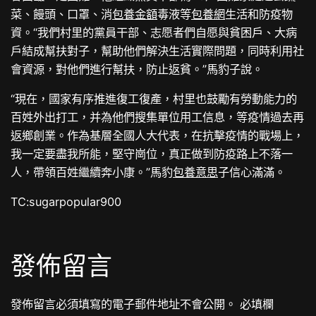
菜、饅頭、口罩、消
包養金額
毒液等
包養網
生活和防疫物
資。“我們村里的黨員干部、志愿者們自愿與貧困戶、大病
戶結成幫扶對子，幫助他們解決生活實際問題，同時利用社
會資源，對他們進行幫扶，防止返貧。”馬豹子說。
“現在，國家有序推進復工復產，村里也鼓勵有勞動能力的
百姓外出打工，并為他們搜集單位用工信息，等疫情過去再
返鄉創業。作為基層全國人大代表，在抗擊疫情的戰場上，
我一定要盡我所能，堅守崗位，真正做到防疫路上不落一
人，帶領百姓繼續奔小康。”馬豹
包養意思
子信心滿滿。
TC:sugarpopular900
發佈留言
發佈留言必須填寫的電子郵件地址不會公開。
必填欄