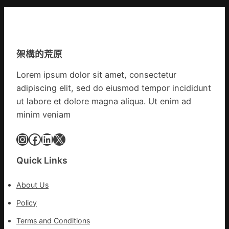
科
宮
復
格
病
空
院
間
盡
架構的荒原
落
心
筆
盡
Lorem ipsum dolor sit amet, consectetur
書
力
adipiscing elit, sed do eiusmod tempor incididunt
院
防
2023
ut labore et dolore magna aliqua. Ut enim ad
控
年
疫
minim veniam
第
情
三
Instagram
Facebook
LinkedIn
X
期
讀
Quick Links
書
簡
About Us
報
Policy
Terms and Conditions