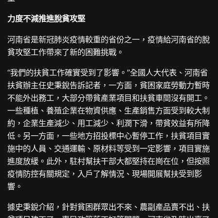
力度不減推進脫貧攻堅
河南省是新冠肺炎疫情較重的省份之一，疫情給河南省的脫
貧攻堅工作帶來了新的困難挑戰。
“我們的扶貧工作確實受到了影響。”全國人大代表、河南省
扶貧辦主任史秉銳告訴記者，一方面，貧困家庭勞動力暫時
不能外出務工，大部分帶貧產業項目和扶貧車間沒有開工。
一些種植、養殖企業在物資供應、生產銷售方面受到較大制
約，企業生產減少、用工減少、利潤下滑，帶貧效益有所降
低。另一方面，一些地方招投標中心暫停工作，扶貧項目實
施中的人員、交通運輸、原材料等受到一定影響，項目實施
進度放緩。此外，駐村幫扶干部大都堅持在崗在位，但按照
疫情防控有關規定，入戶了解情況、現場開展幫扶受到影
響。
據史秉銳介紹，針對貧困群眾出不來、農副產品賣不出、扶