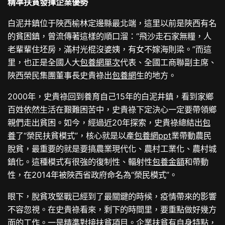
精準扶貧發揮企業優勢
白泥井鎮位于陜西榆林定邊縣最北端，這里以前是陜西有名
的貧困鎮，曾流傳著這樣的順口溜：“飛沙走石家無糧，人
老輩輩住坯房，滿村光棍沒婆姨，有女不嫁海則梁。”而這
里，也正是全國人大
包養網單次
代表、全國工商聯副主席、
陜西榮民集團董事長史貴祿出
包養網
生的地方。
2000年，史貴祿回到養育自己15年的白泥井鎮，看到家鄉
百姓依然生活在艱難困苦中，史貴祿下定決心一定要帶領鄉
親們走出貧困。如今，經過近20年探索，史貴祿總結出
包
養
了“榮民扶貧模式”，核心就是以產
包養網ppt
業帶動農民
脫貧，最重要的就是要搞農業現代化、農村工業化、農村城
鎮化。這種模式有很強的復制性、輻射性
包養金額
和帶動
性，在2014年被陜西省政府命名為“榮民模式”。
眼下，脫貧攻堅戰已經到了最關鍵的時候，疫情帶來的影響
不容忽視。在史貴祿看來，剩下的時間里，要重點做好幾方
面的工作。一是精準對接扶貧項目。企業扶貧有自身特點，