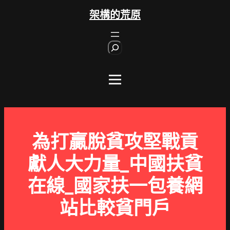
跳
架構的荒原
至
主
S
要
e
內
a
r
容
c
h
為打贏脫貧攻堅戰貢
獻人大力量_中國扶貧
在線_國家扶一包養網
站比較貧門戶