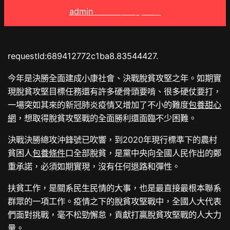
admin
2025 年 8 月 7 日
requestId:689412772c1ba8.83544427.
今年是決勝全面建成小康社會、決戰脫貧攻堅之年。如期實
現脫貧攻堅目標任務還有許多硬骨頭要啃、很多硬仗要打，
一場突如其來的新冠肺炎疫情又增加了不小的難度
包養甜心
網
，想取得脫貧攻堅戰的全面勝利還面臨不少困難。
決戰決勝總攻沖鋒號已吹響，到2020年現行標準下的農村
貧困人
包養條件
口全部脫貧，是黨中央向全國人民作出的鄭
重承諾，必須如期實現，沒有任何退路和彈性。
扶貧工作，是關系民生民情的大事，也是最直接最根本聯系
群眾的一項工作。疫情之下的脫貧攻堅戰中，全國人大代表
們面對挑戰，毫不松勁懈怠，貢獻打贏脫貧攻堅戰的人大力
量。