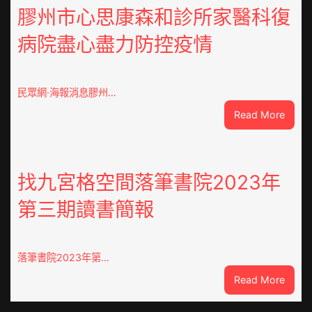
養
膠州市心思康森和診所家醫科復
價
病院盡心盡力防控疫情
錢
南：
種
誕
民眾網·海報消息膠州…
生
:
Read More
態
膠
葉
州
喝
市
出
心
找九宮格空間落筆書院2023年
文
思
明
第三期讀書簡報
康
味
森
_
和
中
診
國
落筆書院2023年第…
所
網
:
Read More
家
找
醫
九