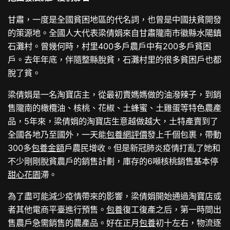
甘肅，一度是全國貧困地區的代名詞，也曾是中國扶貧開發
的策源地。全國人大代表梁倩娟來自甘肅隴南市徽縣水陽鎮
石灘村。曾幾何時，村里400多戶農戶中有200多戶貧困
戶。去年年底，伴隨整縣脫貧，石灘村里的很多貧困戶也都
脫了貧。
梁倩娟是一名淘寶店主，從最初賣媽媽做的油潑辣子，到銷
售隴南的橄欖油、核桃、花椒、土蜂蜜、土雞蛋等特色農產
品，5年來，梁倩娟的淘寶店生意越做越大，土特產賣到了
全國各地乃至國外，一天能
包養網評價
發上千個包裹，帶動
300多
包養金額
戶農民增收。但是新冠肺炎疫情打亂了她和
不少剛剛脫貧農戶的銷售計劃，庫存的6噸核桃銷售基本停
甜心花園
滯。
為了盡可能減少疫情帶來的影響，梁倩娟開始通過淘寶店或
者其他電商平臺進行預售。
包養
復工復產之后，第一時間出
售農戶急需銷售的農產品。好在正月
包養
初十左右，物流逐