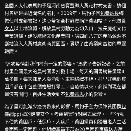
全國人大代表馬豹子是河南省寶豐縣大黃莊村村支書。這個
村曾經是遠近聞名的窮村。2009年，馬豹子回
包養站長
鄉
擔任村支部書記，決心帶領全村群眾摘掉貧困帽子。他
包養
女人
以土地流轉、解放農村勞動力為切入口，拉長魔術文化
產業鏈條，建設魔術文化產業園，讓四面八方的產品源源不
斷地流入大黃村魔術商貿園區，實現了由貧窮向富裕的華麗
轉變。
“這次疫情對我們村有一定的影響。”馬豹子告訴記者，之前
村里全國最大的農村圖書批發市場，每天的圖書銷售量達4
萬多冊。每天都是人潮涌動、車輛絡繹不絕，村里好幾個貧
困戶都在市
包養價格
場打零工。自疫情以來，商鋪到現在都
還沒有開門，百姓生活受到不
包養意思
小的影響。
為了盡可能減少疫情帶來的影響，馬豹子全力保障貧困群
包
養網ppt
眾的健康安全。考慮到實行封閉式管理，一些行動
不便的貧困戶、低保戶、大病戶、貧困黨員和獨居老人生活
會面臨一定困難，他組織黨員干部為20戶困難家庭送去蔬