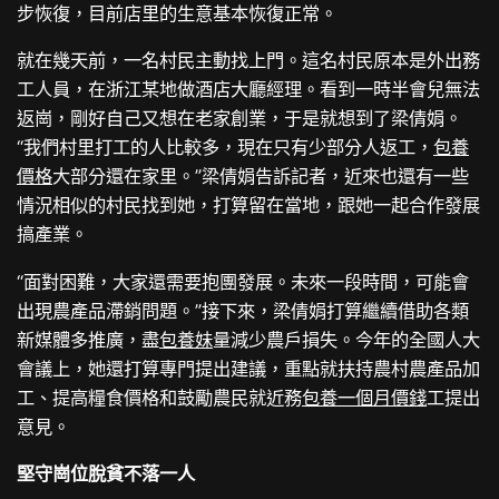
步恢復，目前店里的生意基本恢復正常。
就在幾天前，一名村民主動找上門。這名村民原本是外出務
工人員，在浙江某地做酒店大廳經理。看到一時半會兒無法
返崗，剛好自己又想在老家創業，于是就想到了梁倩娟。
“我們村里打工的人比較多，現在只有少部分人返工，
包養
價格
大部分還在家里。”梁倩娟告訴記者，近來也還有一些
情況相似的村民找到她，打算留在當地，跟她一起合作發展
搞產業。
“面對困難，大家還需要抱團發展。未來一段時間，可能會
出現農產品滯銷問題。”接下來，梁倩娟打算繼續借助各類
新媒體多推廣，盡
包養妹
量減少農戶損失。今年的全國人大
會議上，她還打算專門提出建議，重點就扶持農村農產品加
工、提高糧食價格和鼓勵農民就近務
包養一個月價錢
工提出
意見。
堅守崗位脫貧不落一人