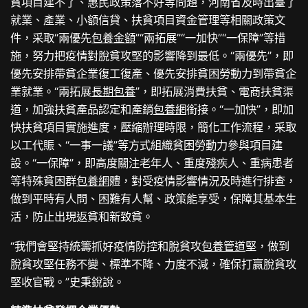
貧項目建不了、惠民政策落不好等問題，河南省及時出臺了
就業、產業、小額信貸、扶貧項目資金管理等相關政策文
件，采取“兩優先
包養金額
”“兩拓展”“一加快”“一保障”等措
施，努力把疫情對脫貧攻堅的影響降到最低。“兩優先”，即
優先安排帶貧企業復工復產、優先安排貧困勞動力到帶貧企
業就業。“兩拓展
長期包養
”，即拓展消費扶貧、電商扶貧渠
道，加強扶貧產品認定和產銷
包養網
銜接。“一加快”，即加
快扶貧項目實施進度，壓縮辦理時限，簡化工作流程，采取
以工代賑、“一事一議”等方式組織貧困勞動力參與項目建
設。“一保障”，即高度關注老年人、重度殘疾人、重病患者
等特殊貧困群
包養網
體，對受疫情影響情況及時進行排查，
做到平時有人問、困難有人幫、政策能享受，保障其基本生
活，防止出現返貧和新致貧。
“我們會堅持統籌抓好疫情防控和脫貧攻
包養管道
堅，做到
脫貧攻堅任務不變、標準不降、力度不減，確保打贏脫貧攻
堅收官戰。”史秉銳說。