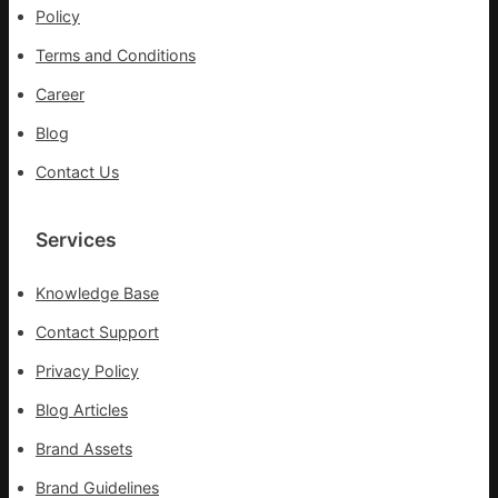
波
Policy
搶
拉
險
Terms and Conditions
輸
救
進
災
Career
Blog
Contact Us
Services
Knowledge Base
Contact Support
Privacy Policy
Blog Articles
Brand Assets
Brand Guidelines