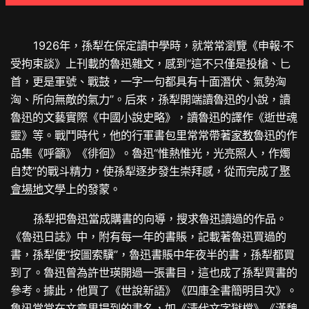
1926年，孫犁在保定讀中學時，就常常瀏覽《申報·不
受拘束談》上刊載的魯迅雜文，感到“這不只僅是投槍、匕
首，更是軍號、戰鼓，一字一句都具有十面潛伏、氣勢洶
洶、所向無敵的氣力”。后來，孫犁開端讀魯迅的小說，讀
魯迅的文藝實際《中國小說史略》，讀魯迅的譯作《逝世魂
靈》等。戰鬥時代，他的行軍書包里常常帶著
家教
魯迅的作
品集《呼籲》《徘徊》。魯迅“惟熱惟光，光亮照人，作燭
自焚”的戰斗精力，使孫犁逐步發生崇拜感，從而完成了
聚
會場地
文學上的發蒙。
孫犁把魯迅當成購書的向導，搜求魯迅讀過的作品。
《魯迅日誌》中，附有每一年的書賬，記載著魯迅買過的
書，孫犁便“按圖索驥”，魯迅書賬中年夜半的書，孫犁都買
到了。魯迅曾為許世瑛開過一張書目，這也成了孫犁買書的
參考。據此，他買了《世說新語》《四庫全書簡明目次》。
魯迅常常在文章里提到的書名，如《清代文字獄檔》《漢魏