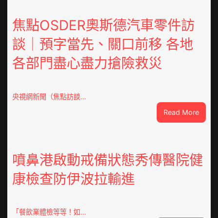
東
鳳
焦點OSDER奧斯德汽車零件訪
陳
談｜預字當先、關口前移 各地
氏
同
各部門盡心盡力搶險救災
鄉
會
慶
70
央視網新聞（焦點訪談…
周
:
Read More
年
焦
擬
點
編
OSDE
族
奧
噴鼻港啟動戒備狀態秀傳醫院健
譜
斯
組
康檢查防伊波拉輸進
德
億
汽
嵐
車
辦
零
「餐飲業體檢等等！如…
公