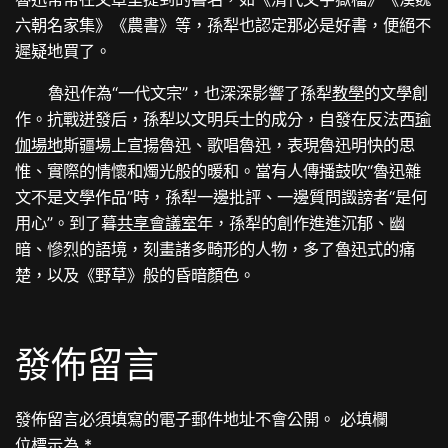
六朝名家集》《農書》等，孫犁也認定那必是好書，便絕不
遲疑地買了。
魯迅作為“一代文宗”，也深深影響了孫犁
教學
的文學創
作。抗戰迸發后，孫犁以文明兵士的成分，自發在反法西
瑜
伽場地
斯疆場上宣揚魯迅、歌唱魯迅，表現魯迅明快的思
惟、實際的情懷和燭光般的暖和。當有人傳播鼓吹“魯迅雜
文不是文學作品”時，孫犁一邊批評、一邊質問譭謗者“是何
用心”。到了暮
共享會議室
年，孫犁的創作進進沉郁、幽
暗、慘烈的語境，刻畫諸多畸形的人物，多了魯迅式的痛
楚，以及《野草》般的昏暗顏色。
發佈留言
發佈留言必須填寫的電子郵件地址不會公開。
必填欄
位標示為
*