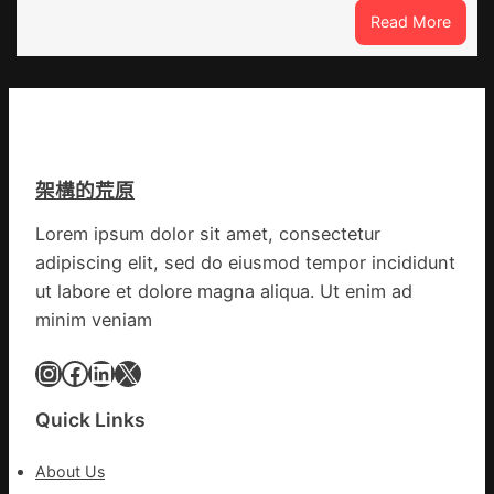
件
室
:
Read More
訪
設
噴
談
計
鼻
｜
英
港
預
歌
啟
字
隊
動
當
續
戒
先、
鄉
架構的荒原
備
關
情
狀
口
Lorem ipsum dolor sit amet, consectetur
態
前
adipiscing elit, sed do eiusmod tempor incididunt
秀
移
傳
ut labore et dolore magna aliqua. Ut enim ad
各
醫
地
minim veniam
院
各
健
Instagram
Facebook
LinkedIn
X
部
康
門
檢
盡
Quick Links
查
心
防
盡
About Us
伊
力