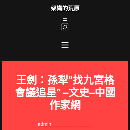
跳
架構的荒原
至
主
S
要
e
內
a
r
容
c
h
王劍：孫犁“找九宮格
會議追星” –文史–中國
作家網
admin
2025 年 3 月 12 日