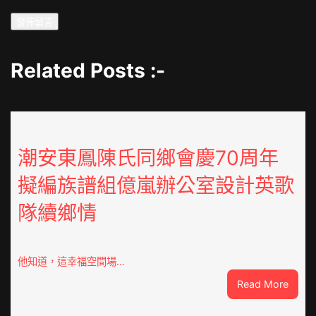
Related Posts :-
潮安東鳳陳氏同鄉會慶70周年
擬編族譜組億嵐辦公室設計英歌
隊續鄉情
他知道，這幸福空間場…
:
Read More
潮
安