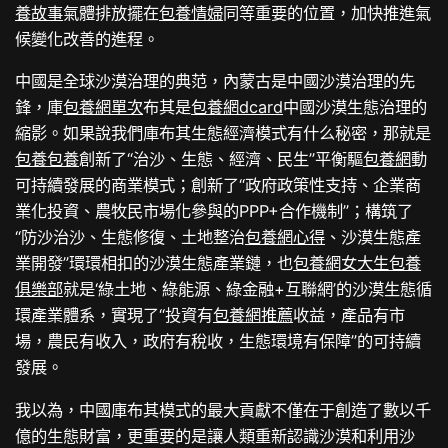
養故事
氣體排放擺在
包養情婦
同等重要的位置，加快推進氣
候變化改善的進程。
中國是全球沙漠治理的典范，內蒙古是中國沙漠治理的先
鋒，庫
包養網單次
布其是
包養網dcard
中國沙漠生態治理的
縮影。如果說我們庫布其生態經濟模式有什么秘密，那就是
包養
包養
創新了“治沙、生態、經濟、民生”平衡驅
包養網
動
可持續發展的商業模式；創新了“政府政策性支持、企業商
業化投資、農牧民市場化參與的PPP+合作機制”；構筑了
“防沙治沙、生態修復、土地整治
包養網心得
、沙漠生態產
業開發”環環相扣的沙漠生態產業鏈，也
包養網
女大生包養
俱樂部
就是‘綠土地、綠能源、綠金融+互聯網’的沙漠生態循
環產業體系，實現了“投資有
包養網推薦
收益，產品有市
場，農民有收入，政府有稅收，生態環境有保障”的可持續
發展。
我以為，中國庫布其模式的最大貢獻不僅在于創造了數以千
億的生態財富，更重要的是讓人類重新認識沙漠和利用沙