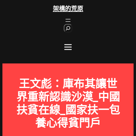
跳
架構的荒原
至
主
S
要
e
內
a
r
容
c
h
王文彪：庫布其讓世
界重新認識沙漠_中國
扶貧在線_國家扶一包
養心得貧門戶