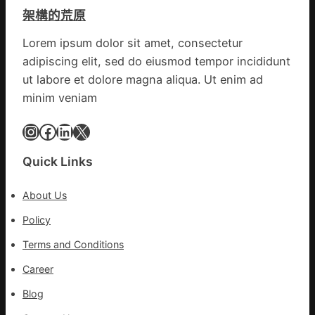
戒
先、
鄉
架構的荒原
備
關
情
狀
口
Lorem ipsum dolor sit amet, consectetur
態
前
adipiscing elit, sed do eiusmod tempor incididunt
秀
移
傳
ut labore et dolore magna aliqua. Ut enim ad
各
醫
地
minim veniam
院
各
健
Instagram
Facebook
LinkedIn
X
部
康
門
檢
盡
Quick Links
查
心
防
盡
About Us
伊
力
波
Policy
搶
拉
險
Terms and Conditions
輸
救
進
災
Career
Blog