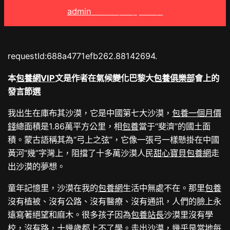
admin
2025 年 7 月 31 日
requestId:688a4771efb262.88142694.
本
包養網VIP
文是作者在氣候變化巴黎大
包養俱樂部
會上的
發言節選
我出生在庫布其沙漠，它是中國第七大沙漠，
包養一個月價
錢
總面積是1.86萬平方公里，相
包養
當于“斐濟”的國土面
積。蒙古語稱其為“弓上之弦”，它像一張弓一樣懸掛在中國
黃河“幾”字灣上，阻擋了十多萬沙漠人民
甜心寶貝包養網
走
出沙漠的夢想。
童年記憶里，沙漠在我的
包養網
生活中無處不在。那里
包養
沒有植被、沒有公路、沒有醫療、沒有通訊，人們的臉上永
遠寫著絕望和麻木。很多孩子因為
包養站長
沙漠里沒有學
校，沒有路，十幾歲都上不了學。走出沙漠，幾乎是當地每