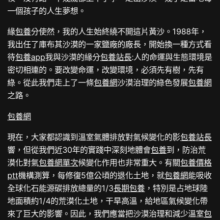
一個孩子的人生夢想。
緣
包養
分使然，我的人生始終繞不開這片黃沙。1988年，
我出任了庫布其沙漠的一家鹽廠的廠長，開始換一種方式看
待
包養app
我與沙漠的緣分
包養站長
:人的命運與生態環境是
密切相連的。要改變命運，改變環境，必須先有樹，先有
綠。從此我們走上了一條
包養網
沙漠治理的綠色發展
包養網
之路。
包養網
現在，大家都認識到溫室氣體排放對氣候變化的影
包養站長
響，但從我們近30年的實踐中深刻地體會
包養
到，防治荒
漠化對氣
包養網單次
候變化作用也非常重大。有關
包養價格
ptt
機構測算，每修復5億公頃的退化土地，就
包養網
能吸收
全球化石能源碳排放總量的1/3
長期包養
，特別是占地球陸
地面積約1/4的荒漠化土地，干旱高溫，給地區氣候變化帶
來了巨大的影響。因此，我們應當把沙漠治理和減少溫室
包