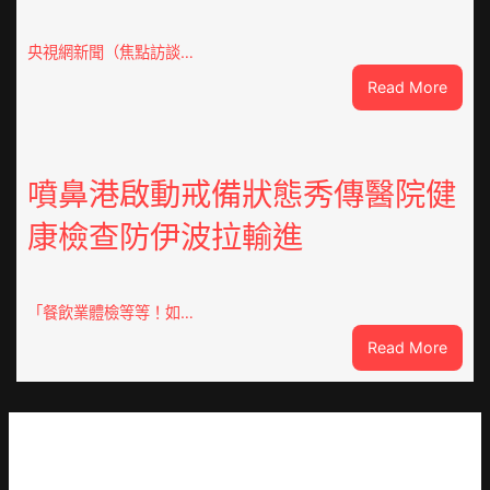
會
慶
70
央視網新聞（焦點訪談…
周
:
Read More
年
焦
擬
點
編
OSDE
族
奧
噴鼻港啟動戒備狀態秀傳醫院健
譜
斯
組
康檢查防伊波拉輸進
德
億
汽
嵐
車
辦
零
「餐飲業體檢等等！如…
公
件
室
:
Read More
訪
設
噴
談
計
鼻
｜
英
港
預
歌
啟
字
隊
動
當
續