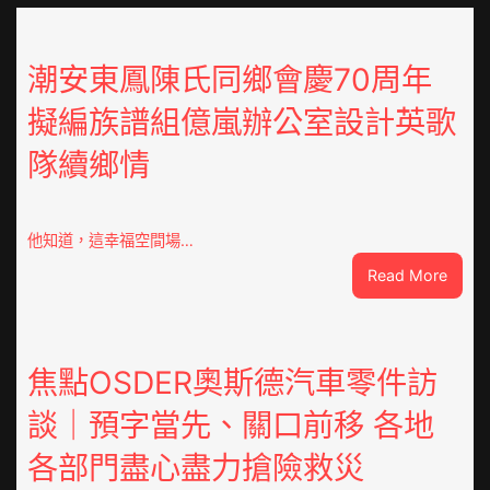
潮安東鳳陳氏同鄉會慶70周年
擬編族譜組億嵐辦公室設計英歌
隊續鄉情
他知道，這幸福空間場…
:
Read More
潮
安
東
鳳
焦點OSDER奧斯德汽車零件訪
陳
談｜預字當先、關口前移 各地
氏
同
各部門盡心盡力搶險救災
鄉