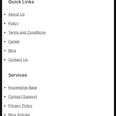
Quick Links
拼
出
About Us
一
條
Policy
全
Terms and Conditions
球
供
Career
應
Blog
鏈
Contact Us
Services
Knowledge Base
Contact Support
Privacy Policy
Blog Articles