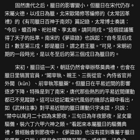
固然唐代之后，臘日的影響變小，但臘日在宋代仍存。
宋屬火德，以戌日為臘，北宋歐陽修等編修的《太常因革
禮》的《有司臘日百神于南郊》篇記錄，太常博士奏請：
“今后，蠟百神、祀社稷、享太廟，請同用戌。”這個提議獲
得了天子的批準。南宋的《夢粱錄》也說起：“自冬至后戌
日，數至第三戌，即是臘日，謂之君王臘。”可見，宋朝初
期的一段時光，是以冬至后的第三個戌日為臘日的。
宋初，臘日這一天，朝廷仍然會舉辦祭奠典禮，也會在
臘日里犒賞官員，“賜宰執、親王、三衙從官、內侍省官并
外閫（kǔn）、前宰執等臘藥”。但臘日在平易近間的影響
逐步下降，特殊是到了南宋，唐代那些熱烈的平易近間運動
都已不見蹤跡。這可以從記載宋代風俗的幾部古籍中看出，
如《武林往事》對平易近間的臘日運動只字未提，只說：
“禁中以尾月二十四為末節夜，三旬日為年夜節夜，呈女童
驅儺，裝六丁六甲六神之類。”看起來本屬臘日的驅儺典
禮，曾經融會到節夜中。《夢粱錄》也沒有提到專屬于臘日