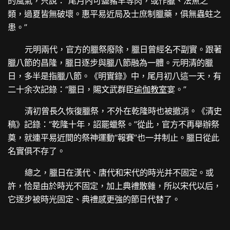
的風氣，只說：“尾月內可鹽豬羊等肉，或作臘、法魚之
類，過夏皆無破壞。惠平易近局及士庶制臘藥，俱無蟲蛀之
患。”
元明兩代，官方的臘祭廢除，臘日曾經名不副實。跟著
臘八節的昌隆，臘日逐步與臘八節融為一體。元明清的臘
日，多半是指臘八節。《明實錄》中，尾月初八這一天，有
二十余次記錄：“臘日，賜文武群臣
瑜伽教室
宴。”
清初曾長久恢復臘祭，不外在乾隆時也被撤消。《清史
稿》記錄：“乾隆十年，詔罷蠟祭。”從此，官方不再舉辦祭
奠，就連平易近間的祭神運動“報賽”也一并制止。臘日從此
名實俱不存了。
總之，臘日在漢代、唐代和宋代的時光并不固定。或
許，恰是由於時光不固定，加上典禮散雜，所以宋代以后，
它逐步被時光固定、典禮感更強的節日代替了。