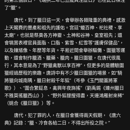
的第三個辰日，《端拱二年己丑歲具注歷日》也在此日標注
了“臘”。
唐代，到了臘日這一天，會舉辦各類隆重的典禮，感激
上天賜賚的豐產和祖先的護佑。宮廷“蠟百神、祀社稷、享
太廟”，也就是祭奠各方神靈、土神和谷神、皇室祖先；還
會犒賞表裡官員面脂、口脂、紫雪、紅雪等“護膚保健品”，
以及鐘馗像、年歷等年貨。平易近間會舉辦驅儺、圍獵等運
動，還會制作臘酒、臘藥、臘肉。臘日圍獵，在唐代很風
行，其本意是為了“野獵禽獸以享百神”，但更多的是體驗圍
獵經過歷程的樂趣。唐詩中有不少臘日圍獵的場景，如“騎
將獵向城南隅，臘日射殺千年狐”（岑參《玉門關蓋將軍
歌》）、“圍合繁鉦息，禽興年夜旆搖”（劉禹錫《連州臘日
不雅莫徭臘西山》）、“野外狐貍搜得盡，天邊鴻雁射來稀”
（姚合《臘日獵》）等。
唐代，犯了罪的人，在臘日會獲得兩天假期，《唐六
典》記錄：“臘、冷食各給二日，不得出所役之院。”