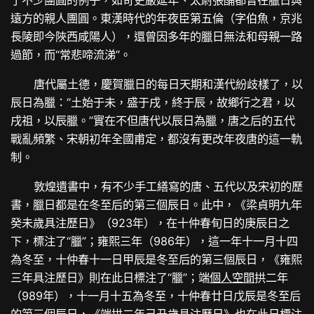
遠方的親人團圓。東漢時代的年夜臣第五倫（字伯魚，京兆
長陵即今陜西咸陽人），還曾因多年的臘日無法和母親一路
過節，而“常悲啼流涕”。
唐代屬土德，慶賀臘日的每日天期和漢代紛歧樣了，以
辰日為臘：“土始于未，盛于戌，終于辰，故鄉行之君，以
戌祖，以辰臘。”實在不但唐代以辰日為臘，唐之后的五代
戰亂頻繁、宋朝初年全國甫定，都沒有更改年夜唐的這一軌
制。
敦煌遺書中，有不少手工繕寫的唐、五代以及宋初的歷
書，臘日都是在冬至后的第三個辰日。此中，《梁貞明九年
癸未歲具注歷日》（923年），在十仲春旬日的庚辰日之
下，標注了“臘”；雍熙三年（986年），這一年十一月十四
為冬至，十仲春十一日甲辰是冬至后的第三個辰日，《雍熙
三年具注歷日》則在此日標注了“臘”；端
個人空間
拱二年
（989年），十一月十五為冬至，十仲春廿日戊辰是冬至后