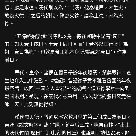
后，應是水德。漢代則以為：“（漢）伐秦繼周，木生火，
故為火德。”之后的朝代，隋為火德、唐為土德、宋為火
德。
“五德終始學說”同時也以為，德在運轉中是有“衰日”
的，如火衰于戌日、土衰于辰日。而“王者各以其行盛日為
祖，衰日為臘”，也就是帝王把本身所屬德之“衰日”，作為
臘日。
周代，皇帝、諸侯在臘日舉辦年夜蠟祭，祭奠眾神，蒼
生也介入此中狂歡。《禮記》曾記錄子貢不雅看魯國的年夜
蠟祭后，收回“一國之人皆若狂”的感嘆。但五德學說一向到
戰國末期才呈現，在秦代才被采用，所以周代的臘日究竟在
哪一天，此刻無從得知。
漢代屬火德，普通以尾
家教
月里的第三個戌日為臘日。
東漢《說文解字》載：“臘，冬至后三戌，臘祭百神。”出土
的漢代竹簡“歷日”（即此刻的日歷）也證明了這個說法。好