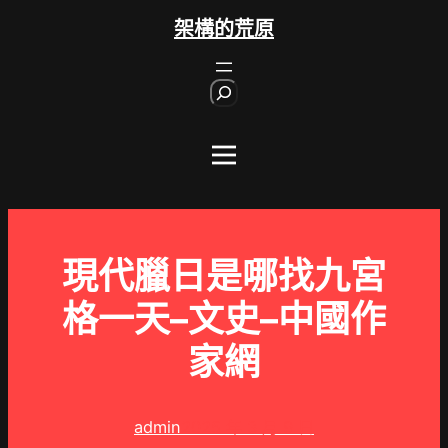
跳
架構的荒原
至
主
S
要
e
內
a
r
容
c
h
現代臘日是哪找九宮
格一天–文史–中國作
家網
admin
2025 年 3 月 9 日