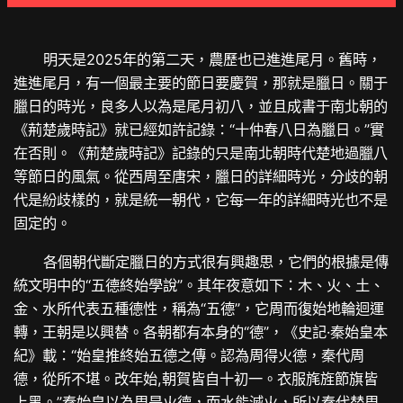
明天是2025年的第二天，農歷也已進進尾月。舊時，
進進尾月，有一個最主要的節日要慶賀，那就是臘日。關于
臘日的時光，良多人以為是尾月初八，並且成書于南北朝的
《荊楚歲時記》就已經如許記錄：“十仲春八日為臘日。”實
在否則。《荊楚歲時記》記錄的只是南北朝時代楚地過臘八
等節日的風氣。從西周至唐宋，臘日的詳細時光，分歧的朝
代是紛歧樣的，就是統一朝代，它每一年的詳細時光也不是
固定的。
各個朝代斷定臘日的方式很有興趣思，它們的根據是傳
統文明中的“五德終始學說”。其年夜意如下：木、火、土、
金、水所代表五種德性，稱為“五德”，它周而復始地輪迴運
轉，王朝是以興替。各朝都有本身的“德”，《史記·秦始皇本
紀》載：“始皇推終始五德之傳。認為周得火德，秦代周
德，從所不堪。改年始,朝賀皆自十初一。衣服旄旌節旗皆
上黑。”秦始皇以為周是火德，而水能滅火，所以秦代替周