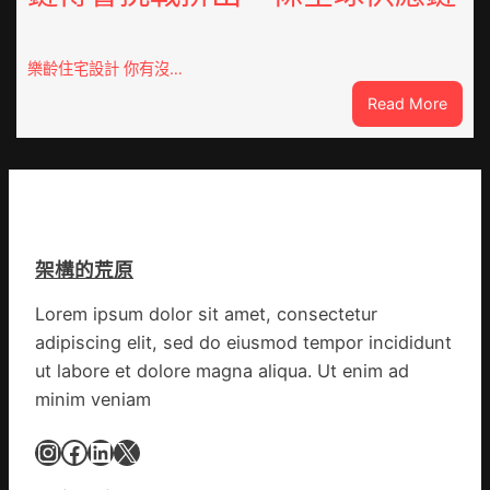
系
沖
車
鋒
慶
在
樂齡住宅設計 你有沒…
初
疫
:
Read More
次
情
VloJI
公
防
俱
布
控
意
伊
第
翻
蚊
森
修
監
和
設
測
診
架構的荒原
計
數
所
g
據
疫
Lorem ipsum dolor sit amet, consectetur
|
苗
adipiscing elit, sed do eiusmod tempor incididunt
我
一
在
ut labore et dolore magna aliqua. Ut enim ad
線
鏈
minim veniam
博
會
Instagram
Facebook
LinkedIn
X
挑
戰