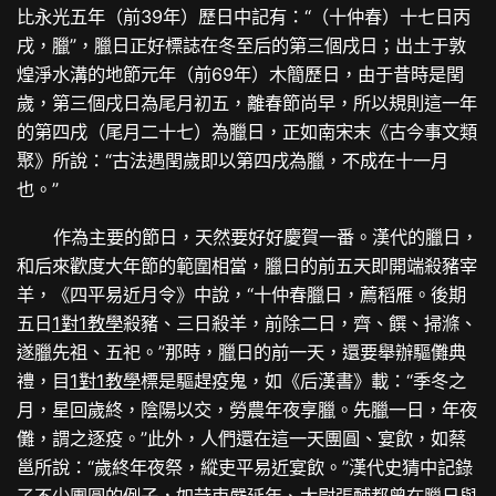
比永光五年（前39年）歷日中記有：“（十仲春）十七日丙
戌，臘”，臘日正好標誌在冬至后的第三個戌日；出土于敦
煌淨水溝的地節元年（前69年）木簡歷日，由于昔時是閏
歲，第三個戌日為尾月初五，離春節尚早，所以規則這一年
的第四戌（尾月二十七）為臘日，正如南宋末《古今事文類
聚》所說：“古法遇閏歲即以第四戌為臘，不成在十一月
也。”
作為主要的節日，天然要好好慶賀一番。漢代的臘日，
和后來歡度大年節的範圍相當，臘日的前五天即開端殺豬宰
羊，《四平易近月令》中說，“十仲春臘日，薦稻雁。後期
五日
1對1教學
殺豬、三日殺羊，前除二日，齊、饌、掃滌、
遂臘先祖、五祀。”那時，臘日的前一天，還要舉辦驅儺典
禮，目
1對1教學
標是驅趕疫鬼，如《后漢書》載：“季冬之
月，星回歲終，陰陽以交，勞農年夜享臘。先臘一日，年夜
儺，謂之逐疫。”此外，人們還在這一天團圓、宴飲，如蔡
邕所說：“歲終年夜祭，縱吏平易近宴飲。”漢代史猜中記錄
了不少團圓的例子，如苛吏嚴延年、太尉張酺都曾在臘日與