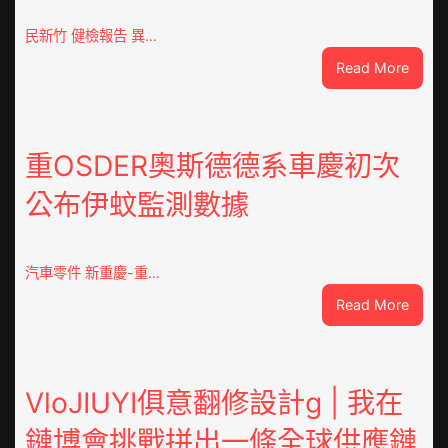
民新竹 健檢報告 異…
:
Read More
這
就
是
山
重OSDER奧斯德德系車慶初次
東
公布伊蚊監測數據
丨
臨
沂
市
汽車零件 新重慶-重…
國
:
Read More
民
重
病
OSDE
院
奧
高
斯
VloJIUYI俱意翻修設計g | 我在
擎
德
黨
鏈博會挑戰拼出一條全球供應鏈
德
旗