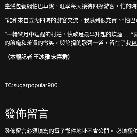
臺灣包養網
怕巴草說，旺季每天接待四撥游客，忙的時
“能和來自五湖四海的游客交流，我感到很充實。”怕
“一輪彎月中睡醒的村莊，牧歌是最早升起的炊煙……
的臉龐和羞澀的微笑，與悠揚的歌聲一道，留在了我
包
（本報記者 王冰雅 宋喜群）
TC:sugarpopular900
發佈留言
發佈留言必須填寫的電子郵件地址不會公開。
必填欄