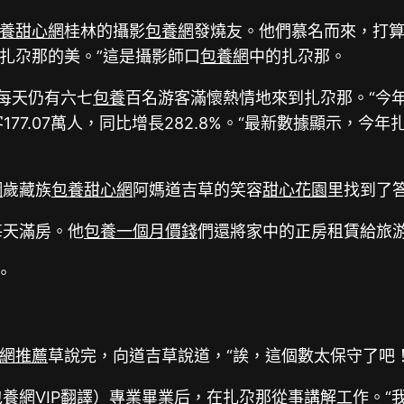
養甜心網
桂林的攝影
包養網
發燒友。他們慕名而來，打
扎尕那的美。”這是攝影師口
包養網
中的扎尕那。
每天仍有六七
包養
百名游客滿懷熱情地來到扎尕那。“今
177.07萬人，同比增長282.8%。“最新數據顯示，
網
歲藏族
包養甜心網
阿媽道吉草的笑容
甜心花園
里找到了
每天滿房。他
包養一個月價錢
們還將家中的正房租賃給旅
。
網推薦
草說完，向道吉草說道，“誒，這個數太保守了吧
養網VIP
翻譯）專業畢業后，在扎尕那從事講解工作。“