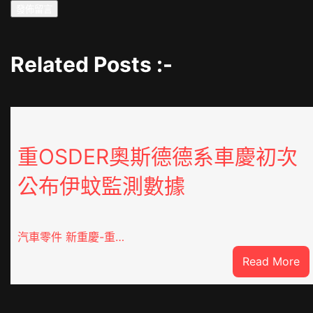
Related Posts :-
重OSDER奧斯德德系車慶初次
公布伊蚊監測數據
汽車零件 新重慶-重…
:
Read More
重
O
奧