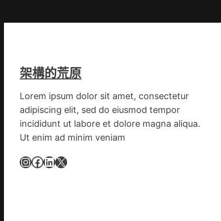
斯
德
德
系
車
架構的荒原
慶
初
Lorem ipsum dolor sit amet, consectetur
次
adipiscing elit, sed do eiusmod tempor
公
布
incididunt ut labore et dolore magna aliqua.
伊
Ut enim ad minim veniam
蚊
Instagram
Facebook
LinkedIn
X
監
測
數
據