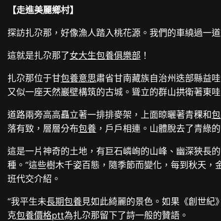
【走進美麗鄉村】
探訪扎尕那，好像漁人踏入桃花源。我們的車繞過一道
這就是扎尕那了
女大生包養俱樂部
！
扎尕那位于甘
包養意思
肅省甘南藏族自治州迭部縣益哇
又似一座天然巖壁構筑的古城。聳立的群山拱衛著東哇
道路兩旁高高矗立著一排排麥架，上面晾曬著青稞和
包
落有致，層層分布
包養
，戶戶相連。山體脫去了青綠的
這是一片神奇的土地，有巨石嶙峋的山峰、幽深狹長的峽
種。“這些樹木千姿百態，隨季節而變化，每到秋天，
班代交介紹。
“我平生未
長期包養
見如此綺麗的景色。如果《創世紀》
克
包養價格ptt
為扎尕那留下了詩一般的贊語。