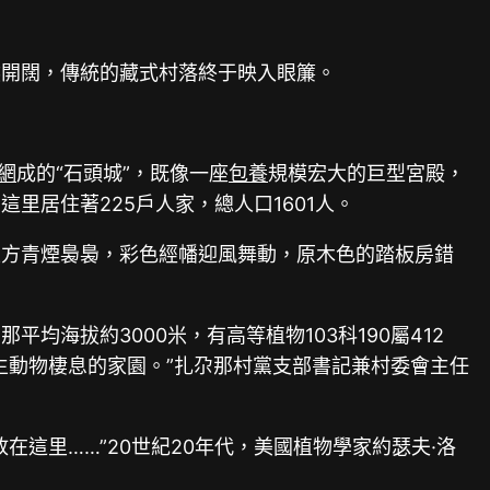
然開闊，傳統的藏式村落終于映入眼簾。
網
成的“石頭城”，既像一座
包養
規模宏大的巨型宮殿，
這里居住著225戶人家，總人口1601人。
上方青煙裊裊，彩色經幡迎風舞動，原木色的踏板房錯
海拔約3000米，有高等植物103科190屬412
生動物棲息的家園。”扎尕那村黨支部書記兼村委會主任
這里……”20世紀20年代，美國植物學家約瑟夫·洛