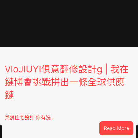
VloJIUYI俱意翻修設計g | 我在
鏈博會挑戰拼出一條全球供應
鏈
樂齡住宅設計 你有沒…
:
Read More
SDER
Vlo