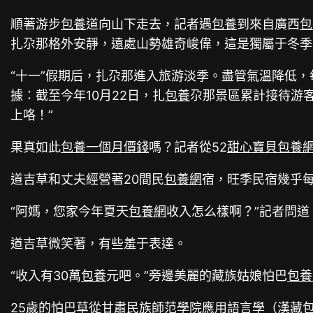
順著游步
包養
道向山下走去，記者遇
包養
到來自廣西
包
扎尕那格外安靜，遠處山勢雄奇峻偉，這是獨屬于冬季
“十一”假期后，扎尕那進入旅游淡季。盡管氣溫降低，
據：截至今年10月22日，扎
包養
尕那景區累計接待游客
上咯！”
果真如此
包養一個月價錢
嗎？記者從52
甜心寶貝包養
道吉草和丈夫經營著20間民
包養網
宿，旺季民宿幾乎
“阿媽，您家今年夏天
包養網
收入怎么樣啊？”記者問道
道吉草微笑著，有些羞于表達。
“收入有30萬
包養
元吧。”旁邊美麗的藏族姑娘怕巴
包養
25歲的怕巴草從甘肅民族師范學院應用語言學（漢藏
包