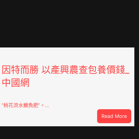
因特而勝 以產興農查包養價錢_
中國網
“桃花流水鱖魚肥”。…
:
Read More
因
特
JIUYI
而