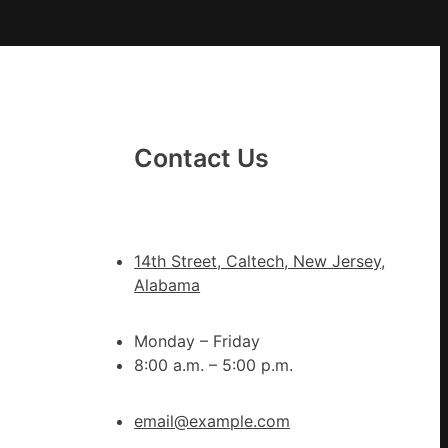
勝
以
產
興
農
查
Contact Us
包
養
價
錢
14th Street, Caltech, New Jersey,
_
Alabama
中
國
Monday – Friday
網
8:00 a.m. – 5:00 p.m.
email@example.com