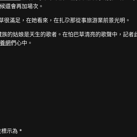
候還會再加場次。
巴草很滿足，在她看來，在扎尕那從事旅游業前景光明。
”藏族的姑娘是天生的歌者。在怕巴草清亮的歌聲中，記者
養網
們心中。
位標示為
*