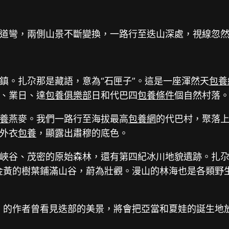
道彎，兩側山景不斷變換，一路行至迭山深處，視線忽
鎮。扎尕那是藏語，意為“石匣子”。這是一座渾然天
包養
、業日、達
包養俱樂部
日和代巴四
包養條件
個自然村落。
養
燕麥。我們一路行至海拔最高
包養網
的代巴村，聚落
外衣
包養
，顯露出肅穆的底色。
谷、茂密的原始森林，還有第四紀冰川地貌遺跡。扎尕那平均
金黃的樹葉鋪滿山谷，蔚為壯觀。漫山的林海也是各類野
的作者曾看見迭部的美景，將會把亞當和夏娃的誕生地放在