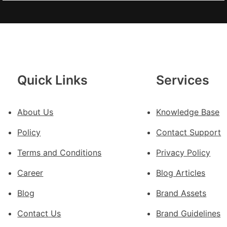
俱
意
翻
修
設
計
Quick Links
Services
g
|
我
About Us
Knowledge Base
在
Policy
Contact Support
鏈
博
Terms and Conditions
Privacy Policy
會
Career
Blog Articles
挑
戰
Blog
Brand Assets
拼
出
Contact Us
Brand Guidelines
一