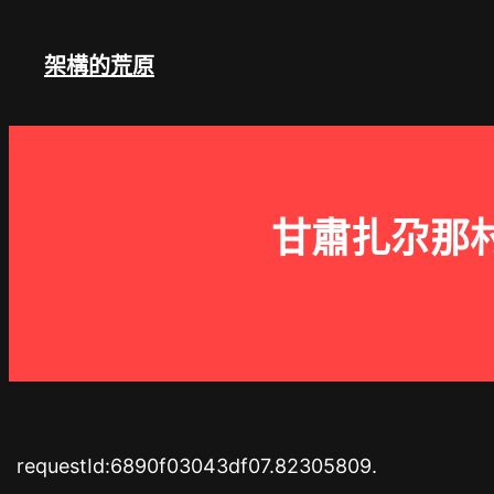
跳
至
架構的荒原
主
要
內
容
甘肅扎尕那
requestId:6890f03043df07.82305809.