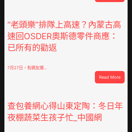
《最
美
的
時
“老頭樂”排隊上高速？內蒙古高
間》
速回OSDER奧斯德零件商應：
江
易
已所有的勸返
珈
求
被”
恨”
7月27日，有網友爆…
喜
:
Read More
包
“老
養
頭
不
樂”
雅
排
查包養網心得山東定陶：冬日年
眾
隊
齊
夜棚蔬菜生孩子忙_中國網
上
點”
高
鴛
速？
鴦