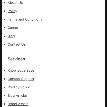
About Us
孩
子
Policy
忙
Terms and Conditions
_
中
Career
國
Blog
網
Contact Us
Services
Knowledge Base
Contact Support
Privacy Policy
Blog Articles
Brand Assets