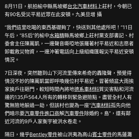
8月11日，航拍榆中縣馬坡鄉
台北汽車材料
上莊村，今朝已
有90名受災平易近眾在此安頓。九美旦增 攝
“我們這里吃喝的東西基礎夠了，快送到其他處所吧！”11日
午后，“85后”的榆中
水箱精
縣馬坡鄉上莊村黨支部書記、村
委會主任陳萬凱，一邊聲音嘶啞地張羅著村平易近和志愿者
卸載救災物資，一邊沖著電話向上級組織匯報災平易近安頓
情況。
7日深夜，突然聽到山下河流里傳來希奇的轟隆聲，預覺得
情況不妙的陳萬凱當即呼喚幾位村平易近，冒著傾盆大雨挨
家挨戶往砸門，較短時間內將地
德系車材料
質災害點和河流
邊的135戶564人所有的轉移到緊急避險點。盡管全村人有
驚無險地躲過一劫，但該村也變為一座“
汽車材料
孤先向他
們暗示要
汽車零件進口商
解
汽車零件
除婚約。島”，還有鄰
近河流的9戶人家衡宇被洪水卷走。
隔日，幾乎
Bentley零件
被山洪夷為高山
賓士零件
的馬蓮灘