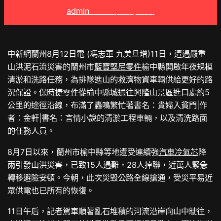
admin
2026 年 7 月 7 日
中新網蘭州8月12日電 (馮志軍 九美旦增)11日，遭遇嚴重
山洪泥石流災害的蘭州市
藍寶堅尼零件
榆中縣開啟年夜規模
清淤和洗路任務，為排隊進山的救濟物資車輛供給更好的路
況保證。
保時捷零件
從榆中縣城通往興隆山景區進口處約5
公里的途徑沿線，布滿了轟鳴繁忙著書名：貴婦入貧門|作
者：金軒|書名：言情小說的清淤工程車輛，以及清洗路面
的任務人員。
8月7日以來，蘭州市榆中縣等地遭受連續強
汽車冷氣芯
降
雨引發山洪災害，已致15人遇難，28人掉聯，近萬人緊急
轉移避險安頓。今朝，此次災毀公路全線搶通，受災平易近
眾供電也已所有的恢復。
11日午后，記者駕車順著亂石堆積的河流沿岸向山中駛往，