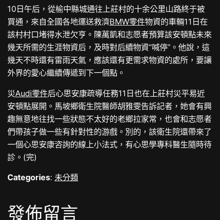
10日午后，從榆中縣城通往上莊村的十余公里山路終于被
買通，來自全國各地運送救濟
BMW零件
物資的車輛11日在
該村村口堵得水泄欠亨。陳萬凱和志愿者預算該安頓點未來
幾天所需的生涯物資后，及時對后續物資“喊停”。他說，這
幾天不時還有雷雨天氣，應該還有更需求物資的處所，要讓
外界的愛心繼續傳遞到下一個點。
災
Audi零件
后心思安康疏導任務11日也在上莊村災平易近
安頓點展開。馬坡鄉衛生院醫師胡雅雯告訴記者，她會有興
趣無意地往找一些狀態不太好的老鄉拉家常，也會和志愿者
們帶孩子做一些有針對性的游戲。別的，該衛生院還帶來了
一個心思安康咨詢的線上小法式，有心思學專科醫生隨時待
診。(完)
Categories
:
未分類
發佈留言