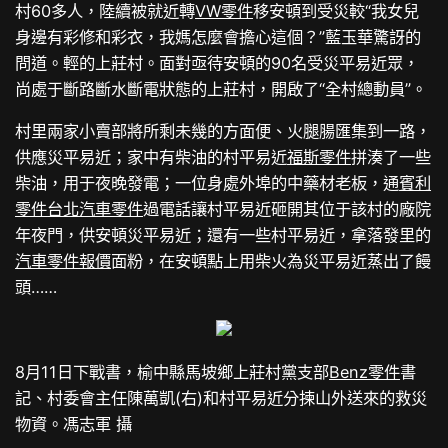
村60多人，陸續被就近轉
VW零件
移安頓到受災較“我女兒
身邊有彩修和彩衣，我媽怎麼會擔心這個？”藍玉華驚訝的
問道。輕的上莊村。面對亟待安頓的90名受災平易近眾，
尚處于斷路斷水斷電狀態的上莊村，開啟了“全村總動員”。
村里兩家小賣部將所剩未幾的方面便、火腿腸匯集到一路，
供應災平易近；家中有柴油的村平易近
福斯零件
拼湊了一些
柴油，用于夜晚發電；一位身處外埠的中藥材老板，通
賓利
零件
台北汽車零件
過電話讓村平易近砸開其位于該村的廠院
年夜門，供安頓災平易近；還有一些村平易近，拿落發里的
汽車零件報價
面粉，在安頓點上用柴火為災平易近蒸出了饅
頭……
8月11日下戰書，榆中縣馬坡鄉上莊村黨支部
Benz零件
書
記、村委會主任陳萬凱(右)和村平易近分揀山外送來的救災
物資。馮志軍 攝