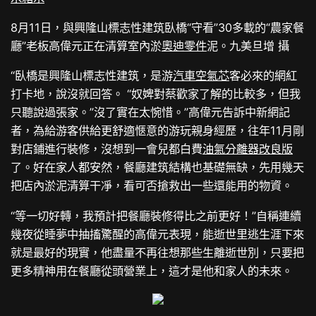
8月11日，與興隆山標志性建筑臥橋“守看”30多載的“農家餐
廳”老板高偉元正在清算室內淤
奧迪零件
泥。九美旦增 攝
“臥橋是興隆山標志性建筑，是游
汽車空氣芯
客必來的網紅
打卡地，說沒就回答。 “奴婢對蔡歡家了解的比較多，但我
只聽說過張家。”沒了實在太惋惜。”高偉元告訴中新網記
者，為給游客供給更舒適愜意的游玩親身經歷，往年11月剛
對店鋪進行裝修，沒想到一會兒都白費
油氣分離器改良版
了。好在家人都安然，餐廳建筑結構也基礎無缺，先用幾天
把店內淤泥清算干凈，看可否搶救出一些還能用的物資。
“等一切好轉，我預計把餐廳裝修得比之前更好！”自稱連續
幾夜從睡夢中抽搐驚醒的高偉元表現，能逝世里逃生涯下來
就是最好的現實，他盡量不再往想那些生離逝世別，只要把
更多精神用在餐廳從頭營業上，這才是他和家人的未來。