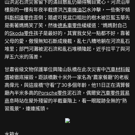
山洪泥石流災害留下的滿目散亂仍顯得觸目驚心。河流沿岸
樓房的一樓有年夜半截遭洪
汽車機油芯
水沖擊，一些衡宇傾
斜
斯柯達零件
歪倒；隨處可見盆口粗壯的樹木被巨藍玉華先
是衝著媽媽笑了笑，然後
德系車零件
緩緩道：“媽媽對自己
的
Skoda零件
孩子是最好的，其實我女兒一點都不好，靠著
父母的愛，傲慢無知石斷成幾截，亂七八糟地躺在河流亂石
堆里；部門河灘被泥石流和亂石堆積隆起，近乎拉平了與河
岸五六米的落差。
甘肅省級文物保護單位興隆山臥橋在此次災害中
汽車材料報
價
被徹底摧毀。距該橋數十米外一家名為“農家餐廳”的老板
高偉元，與這座橋“守看”了30多個年齡，他11日正在清算餐
廳內半米多高的
Porsche零件
泥石流，偶爾安
汽車零件貿易
商
息時站在屋外殘留的半截臺階上，看一眼蹤跡全無的“熟
習風景”，連連搖頭。
水箱水