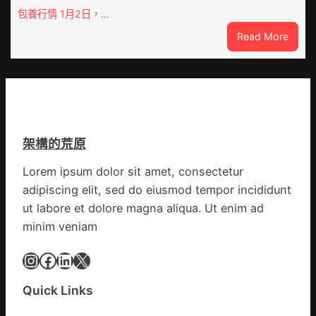
內
包養行情 1月2日，…
譜”
蒙
:
Read More
古
查
高
包
速
養
回
網
OSDE
心
奧
得
斯
架構的荒原
山
德
東
零
Lorem ipsum dolor sit amet, consectetur
定
件
adipiscing elit, sed do eiusmod tempor incididunt
陶：
商
冬
ut labore et dolore magna aliqua. Ut enim ad
應：
日
已
minim veniam
年
所
夜
Instagram
Facebook
LinkedIn
X
有
棚
的
蔬
勸
Quick Links
菜
返
生