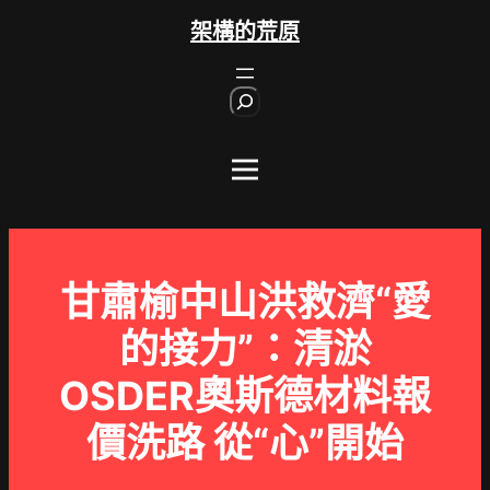
跳
架構的荒原
至
主
S
要
e
內
a
r
容
c
h
甘肅榆中山洪救濟“愛
的接力”：清淤
OSDER奧斯德材料報
價洗路 從“心”開始