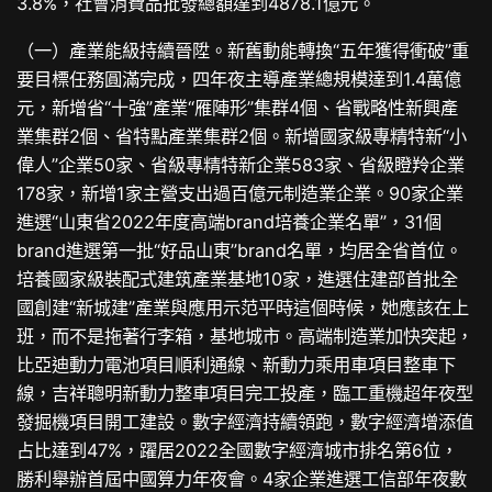
3.8%，社會消費品批發總額達到4878.1億元。
（一）產業能級持續晉陞。新舊動能轉換“五年獲得衝破”重
要目標任務圓滿完成，四年夜主導產業總規模達到1.4萬億
元，新增省“十強”產業“雁陣形”集群4個、省戰略性新興產
業集群2個、省特點產業集群2個。新增國家級專精特新“小
偉人”企業50家、省級專精特新企業583家、省級瞪羚企業
178家，新增1家主營支出過百億元制造業企業。90家企業
進選“山東省2022年度高端brand培養企業名單”，31個
brand進選第一批“好品山東”brand名單，均居全省首位。
培養國家級裝配式建筑產業基地10家，進選住建部首批全
國創建“新城建”產業與應用示范平時這個時候，她應該在上
班，而不是拖著行李箱，基地城市。高端制造業加快突起，
比亞迪動力電池項目順利通線、新動力乘用車項目整車下
線，吉祥聰明新動力整車項目完工投產，臨工重機超年夜型
發掘機項目開工建設。數字經濟持續領跑，數字經濟增添值
占比達到47%，躍居2022全國數字經濟城市排名第6位，
勝利舉辦首屆中國算力年夜會。4家企業進選工信部年夜數