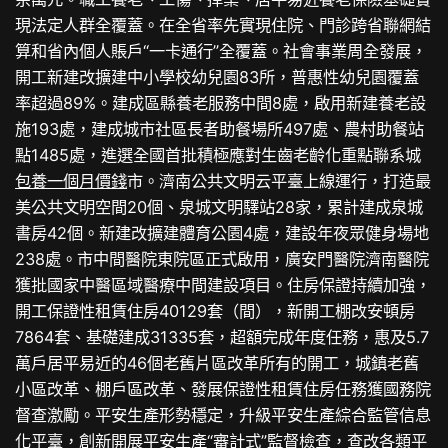
現法定人群全覆蓋。在全省率先實現住院、門診跨省聯網結
算和省內個人賬戶“一卡通行”全覆蓋。社會事業周全發展，
開工新建改擴建中小學校幼兒園83所，普惠性幼兒園覆蓋
率超過89%。建成區縣養老服務中間8處，啟用新建養老設
施193處，建成城市社區長者助餐場所497處、農村助餐站
點1485處，進選全國首批積極應對生齒老齡化重點聯系城
包養一個月價錢
市。濟南公共文明云平臺上線運行，打造最
美公共文明空間20個、泉城文明驛站28家，累計建成泉城
書房42個。新建改擴建體育公園4處，建設年夜眾健身場地
238處。市中間醫院東院區正式啟用，廣安門醫院濟南醫院
獲批國家中醫區域醫療中間建設項目。住房保證持續加強，
開工保證性租賃住房40129套（間），新開工棚改安頓房
7864套、基礎建成31335套，超額完成年度任務，惠及5.7
萬戶居平易近的46個老舊片區改革所有的開工，城鎮老舊
小區改革、棚戶區改革、發展保證性租賃住房任務獲國務院
督查激勵。平安生產形勢穩定，升級平安生產綜合監管信息
化平臺，創新開展平安生產“審計式”監督檢查，查改各類平