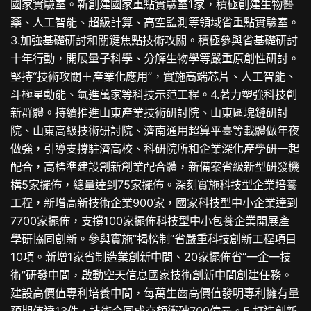
國家實驗室。新創建國家重點實驗室1家，積極創建生物醫
藥、人工智能、超級計算、高空監測等領域省重點實驗室。
3.加強基礎研討和關鍵焦點技術攻關。積極參與省基礎研討
十年行動，開展量子科學、分解生物學等嚴重原創性研討。
堅持“技術攻關＋產業化應用”，實施高端芯片、人工智能、
斗極星動能、氫進萬家等科技示范工程。4.著力塑強科技創
新群體。持續推進山東產業技術研討院、山東區塊鏈研討
院、山東高級技術研討院、濟南通用超算平臺等載體做年夜
做強，引導支撐駐濟高校、科研院所和企業深化產學研一起
配合，高標準建設創新創業配合體，新備案省級新型研發機
構5家擺佈，總量達到75家擺佈。深刻實施科技型企業培養
工程，新增高新技術企業900家，國家科技型中小企業達到
7700家擺佈，支撐100家擺佈科技型中小
包養
企業開展產
學研協同創新。參與實施“揭榜制”省嚴重科技創新工程項目
10項。新增1家省制造業創新中間、20家擺佈省“一企一技
術”研發中間，啟動空天信息國家技術創新中間創建任務。
建設高價值專利培養中間，每萬生齒高價值發明專利擁有量
預期值達13件，技術合同成交額衝破700億元。5.打造創新