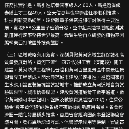
任務扎實推進，新引進培養國家級人才60人，新進選省級
泰隱士才工程49人，空天信息年夜學籌建任務順利推進。
科技創新亮點紛呈，遠距離量子保密通訊研討獲得主要進
展，實現658公里量子密鑰分發，空中超高速電磁驅動測試
軌道運行速率堅持世界最高，舜豐生物自立研發的植物基因
編輯東西打破國外技術壟斷。
（三）區域戰略有用落實。深刻貫徹黃河道域生態保護和高
質量發展戰略，黃河下流“十四五”防洪工程（濟南段）開工
建設，黃河防洪工程綠化晉陞和黃河百里風景區中間景區景
觀晉陞工程落成。節水典范城市建設加速推進，進選國家再
生水應用設置裝備擺設試點城市。推動成立黃河道域自貿試
驗區聯盟、城市信譽聯盟，建設黃河道域骨干數字通道，數
字黃河鏈可申請證明、證照及數據資源超過170項，住房公
積金“數字黃河鏈”納進省級年夜數據創新應用場景。省會經
濟圈一體化發展穩步推進，首屆省會經濟圈商事登記聯席會
議召開，發布異地認證互認、信譽警示聯用等機制，實施審