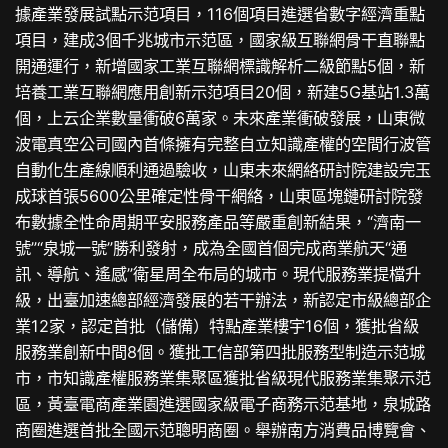
據產業發展試點示范項目，116個項目進選省數字經濟重點
項目，建成3個千兆城市示范區，國家級互聯網骨干直聯點
開通運行，新增國家工業互聯網標識解析二級節點5個，新
培養工業互聯網應用創新示范項目20個，新建5G基站1.3萬
個，上云企業數量衝破6萬家。未來產業衝破發展，山東微
波電真空公司國內首條擁有完整自立知識產權的空間行波管
自動化生產線順利通過驗收，山東未來網絡研討院建設完玉
成球首張5600公里確定性骨干網絡，山東區塊鏈研討院發
布數據全性命周期平安服務產品等嚴重創新結果，“濟南一
號”“泉城一號”勝利發射，成為全國首個完成商業航天“通
訊、導航、遙感”衛星周全布局的城市。現代服務業提檔升
級，出臺加速總部經濟發展的若干辦法，新認定市級總部企
業12家，認定首批（儲備）特點產業樓宇16個，獲批省級
服務業創新中間8個。獲批工信部第四批服務型制造示范城
市，市知識產權服務業集聚區獲批省級現代服務業集聚示范
區，黃臺電商產業園進選國家級電子商務示范基地，泉城路
商圈進選首批全國示范聰明商圈。舉辦南方消費品博覽會、