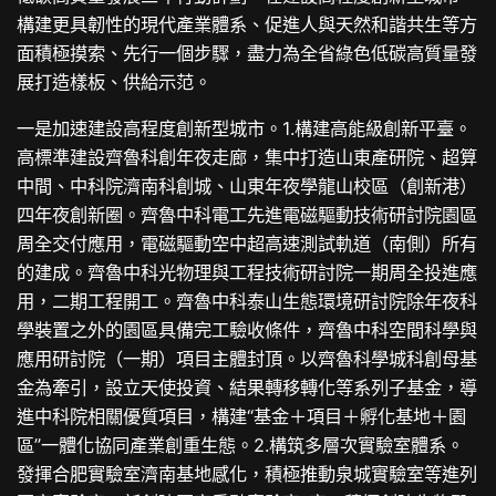
構建更具韌性的現代產業體系、促進人與天然和諧共生等方
面積極摸索、先行一個步驟，盡力為全省綠色低碳高質量發
展打造樣板、供給示范。
一是加速建設高程度創新型城市。1.構建高能級創新平臺。
高標準建設齊魯科創年夜走廊，集中打造山東產研院、超算
中間、中科院濟南科創城、山東年夜學龍山校區（創新港）
四年夜創新圈。齊魯中科電工先進電磁驅動技術研討院園區
周全交付應用，電磁驅動空中超高速測試軌道（南側）所有
的建成。齊魯中科光物理與工程技術研討院一期周全投進應
用，二期工程開工。齊魯中科泰山生態環境研討院除年夜科
學裝置之外的園區具備完工驗收條件，齊魯中科空間科學與
應用研討院（一期）項目主體封頂。以齊魯科學城科創母基
金為牽引，設立天使投資、結果轉移轉化等系列子基金，導
進中科院相關優質項目，構建“基金＋項目＋孵化基地＋園
區”一體化協同產業創重生態。2.構筑多層次實驗室體系。
發揮合肥實驗室濟南基地感化，積極推動泉城實驗室等進列