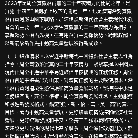
2023年是周全貫徹落實黨的二十年夜精力的開局之年，是
實施“十四五”規劃承上啟下的關鍵一年，也是濟南深刻貫徹
落實黃河嚴重國家戰略、加速建設新時代社會主義現代化強
省會的主要一年。要以學習貫徹黨的二十年夜精力為指引，
掌握趨勢、搶占先機，在有用落實中發揮優勢、跨越趕超，
以新氣象新作為推動高質量發展獲得新成效。
（一）總體請求。以習近平新時代中國特點社會主義思惟為
指導，周全貫徹落實黨的二十年夜精力，緊緊掌握以中國式
現代化周全推進中華平易近族偉年夜復興的任務任務，周全
落實習近平總書記對山東、對濟南任務的主要唆使請求，深
化落實黃河道域生態保護和高質量發展戰略，堅持穩中求進
任務總基調，完全、準確、周全貫徹新發展理念，主動服務
和融進新發展格式，錨定“強、新、優、富、美、高”的奮斗
目標，著力推動高質量發展，更好統籌疫情防控和經濟社會
發展，更好統籌發展和平安，堅持工業強市戰略不動搖，加
速建設更具韌性的現代化產業體系，周全深化改造開放，鼎
力提振市場信念，扎實推動配合富饒，在綠色低碳高質量發