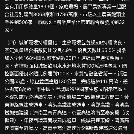
品有用用標總量1699個，家庭農場、農平易近專業一起配
合社分別達到8063家和11796萬家，市級以上農業龍頭企
業達到506家，市級以上農業產業化示范聯合體發展到32
家。
（四）城鄉環境持續優化。生態環境
包養網VIP
持續改良，
空氣質量綜合指數同比改良4.9%，優良天數比65.5%,排名
加入全國168個重點城市倒數30位，連續兩年進位明顯。
國、省控斷面和城鎮飲用水水源地水質100%達標
包養
，國
控斷面優良水體比例達到100%、水質指數全省第一。新建
公園55處、綠
包養價格
道130公里，完成造林1.16萬畝、叢
林撫育8萬畝，市中區、歷城區獲評國家生態文昭示范區。
基礎設施配套持續完美，濟南機場二期改擴建工程開工；黃
東聯絡線建成通車，濟萊高鐵建成通車，濟鄭高鐵、濟濱高
鐵加速建設；濟南至高青高速、京臺高速濟南至泰安段（改
擴建）、年夜西環濟南段建成通車，繞城高速東線、濟廣高
速濟南至菏澤段、高青至商河高速等5條新改建高速公路開