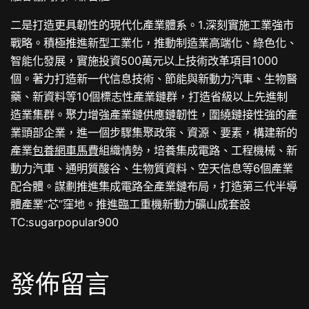
二是打造更具韌性的現代化產業體系。1.深刻實施工業強市
戰略。積極推進新型工業化，推動制造業高端化、綠色化、
智能化發展，實施投資500萬元以上技術改革項目1000
個。著力打造新一代信息技術、節能與新動力汽車、生物醫
藥、新資料等10個標志性產業鏈群，打造省級以上先進制
造業集群。聚力增強產業鏈供應鏈韌性，圍繞鏈接性強的產
業頭部企業，進一個步驟集聚政策、資源、要素，構建新的
產業
包養網車馬費
組織情勢，培養集成電路、工程機械、新
動力汽車、通明質酸谷、生物質資料、空天信息等6個產業
配合體。謀劃推進集成電路全產業鏈布局，打造第三代半導
體產業“芯”窪地。推進臨工重機新動力礦山成套設
TC:sugarpopular900
發佈留言