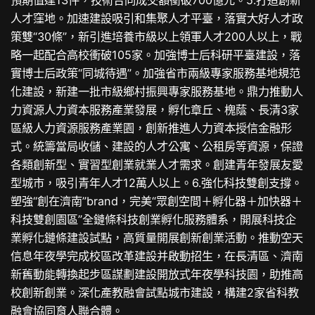
人才窪地。加速建設吸引和集聚人才平臺，落實大好人才政
策雙“30條”，新引進培養市級以上領軍人才200人以上，戰
略一起配合高校衝破105家。加強博士后科研平臺建設，落
實博士后政策“同城待遇”。加強省市兩級專家服務基地規范
化建設，新建一批市級鄉村振興專家服務基地。鼎力推動人
力資源人力資本服務產業發展，孵化章丘、槐蔭、長清3家
區級人力資源服務產業園，創新推進人力資本授信金融形
式。統籌當局收儲、建設的人才公寓、公租房等資源，保證
各類創新型、實習型創業就業人才需求。創建青年發展友愛
型城市，吸引青年人才12萬人以上。6.強化科技雙創支撐。
塑強“創在濟南”brand，完美“眾創空間＋孵化器＋加快器＋
科技雙創園區”全鏈條科技創業孵化服務體系，開展科技企
業孵化鏈條建設試點，高質量開展創新創業活動。推動空天
信息年夜學完成校區改革建設并啟動招生，在長清區、濟南
新舊動能轉換起步區謀劃建設開放式年夜學科技園，助推高
校創新創業。深化產教融會試點城市建設，構建2家省科教
融會協同育人聯合體。