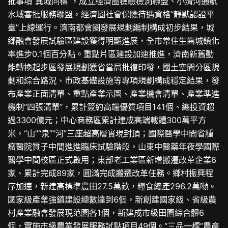
批事項“異城同標”，成立經濟圈檢驗檢測聯盟、小清河通航
水域審批服務聯盟，經濟圈社會保險待遇資格“靜默認證平
臺”上線運行。濟南都會圈發展規劃編制構成初步結果，城
鄉融會發展試驗區建設獲得明顯進展，全市常住生齒城鎮化
率進步0.1個百分點。重點片區建設加速推進，濟南新舊動
能轉換起步區發展規劃獲省當局批復印發，國土空間分區規
劃和綜合路況、市政基礎設施等專項規劃構成穩定結果，發
布產業正面清單、重點產業示圖、產業機會清單、產業準進
機制“四張清單”，累計簽約高端優質項目141個、總投資超
過3300億元；中心商務區累計建成高端載體300萬平方
米，“山”“泉”“河”三座超高層實現封頂；國際醫學中間省腫
瘤醫院質子中間進進臨床試驗階段，山東中醫藥年夜學國際
醫學中間校區正式啟用；東部老工業區新增搬遷改革企業6
家、累計完成89家，圓滿完成搬遷改革任務。鄉村振興程
序加速，新建高標準農田27.5萬畝，糧食總產296.2萬噸。
國家級產業強鎮建設總數達到6個，新創建國家級、省級農
村產業融會發展現范園各1個，新建成市級田園綜合體6
個，實施市級農業發展服務試點項目49個。“三品一標”農產