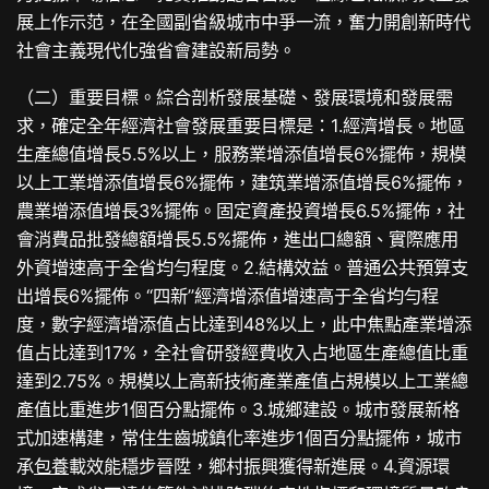
展上作示范，在全國副省級城市中爭一流，奮力開創新時代
社會主義現代化強省會建設新局勢。
（二）重要目標。綜合剖析發展基礎、發展環境和發展需
求，確定全年經濟社會發展重要目標是：1.經濟增長。地區
生產總值增長5.5%以上，服務業增添值增長6%擺佈，規模
以上工業增添值增長6%擺佈，建筑業增添值增長6%擺佈，
農業增添值增長3%擺佈。固定資產投資增長6.5%擺佈，社
會消費品批發總額增長5.5%擺佈，進出口總額、實際應用
外資增速高于全省均勻程度。2.結構效益。普通公共預算支
出增長6%擺佈。“四新”經濟增添值增速高于全省均勻程
度，數字經濟增添值占比達到48%以上，此中焦點產業增添
值占比達到17%，全社會研發經費收入占地區生產總值比重
達到2.75%。規模以上高新技術產業產值占規模以上工業總
產值比重進步1個百分點擺佈。3.城鄉建設。城市發展新格
式加速構建，常住生齒城鎮化率進步1個百分點擺佈，城市
承
包養
載效能穩步晉陞，鄉村振興獲得新進展。4.資源環