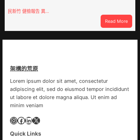
秀
移
傳
民新竹 健檢報告 異…
各
醫
地
:
Read More
院
各
這
健
部
就
康
門
是
檢
盡
山
查
心
東
防
盡
丨
伊
力
架構的荒原
臨
波
搶
沂
拉
險
Lorem ipsum dolor sit amet, consectetur
市
輸
救
adipiscing elit, sed do eiusmod tempor incididunt
國
進
災
民
ut labore et dolore magna aliqua. Ut enim ad
病
minim veniam
院
高
Instagram
Facebook
LinkedIn
X
擎
黨
Quick Links
旗