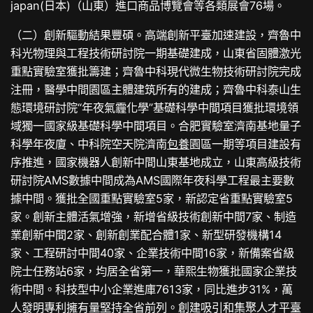
japan(日本)（山東）進口商品博覽會等各類展會76場。
（二）創新驅動結果豐碩。高端創新平臺加速建設，齊魯中
科光物理與工程技術研討院一期基礎建成，山東省固體激光
重點實驗室獲批籌建；齊魯中科現代微生物技術研討院完成
注冊，醫學中間園區主體建筑所有的建成；齊魯中科泰山生
態環境研討院“年夜氣霾化學”基礎科學中間項目獲批環境領
域獨一國家級基礎科學中間項目。合肥實驗室濟南基地量子
科學年夜廈、中科院空天院濟南
包養
園區一期等項目建設有
序推進，國家機器人創新中間山東基地成立，山東高級技術
研討院AMS數據中間成為AMS國際年夜科學工程最主要數
據中間。獲批全國重點實驗室5家，新認定省重點實驗室5
家。創新主體活氣增強，新增省級技術創新中間7家、制造
業創新中間2家、創新創業配合體1家、新型研發機構14
家、工程研討中間40家、企業技術中間16家，新備案省級
院士任務站6家，均居全省第一，華熙生物獲批國家企業技
術中間。科技型中小企業進庫7613家，同比進步31%，萬
人發明專利擁有量堅持全省前列。創建吸引和集聚人才平臺