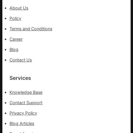
沖
About Us
鋒
在
Policy
疫
Terms and Conditions
情
防
Career
控
Blog
第
森
Contact Us
和
診
所
Services
疫
苗
Knowledge Base
一
線
Contact Support
Privacy Policy
Blog Articles