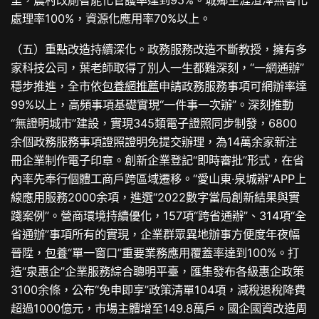
里，農村改廁智能化管護率達到95%。城鄉生涯渣滓無害化
處理率100%，資源化應用率70%以上。
（五）重點改造持續深化。政務服務改造不斷教授，擁有多
家科技公司，葉老師取得了別人一生都難深刻，“一網通辦”
穩步推進，全市依
包養網推薦
申請政務服務事項可網辦率達
99%以上，高頻事項基礎實現“一件事一次辦”。深刻推動
“無證明城市”建設，實現345類電子證照同步制發，6800
余個政務服務事項證照證明免提交辦理，為14萬余家新注
冊企業制作電子印章。創新企業登記“即時審批”形式，在省
內率先奉行個體工商戶跨區域遷移。“愛山東·泉城辦”APP上
線應用服務2000余項，進選“2022數字當局創新結果與實
踐案例”。營商環境持續優化，157項“跨省通辦”、314項“全
省通辦”事項所有的實現，企業群眾異地辦事方便度年夜幅
晉陞，
包養
“單一窗口”重要業務應用覆蓋率達到100%。打
造“泉惠企”企業服務綜合聰明平臺，匯集發布各級惠企政策
3100余條，公布“免申即享”政策清單104項，減稅退稅降費
超過1000億元，市場主體增至149.8萬戶。國企國資改造周