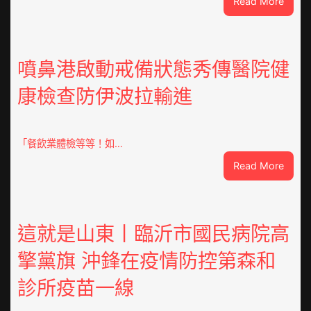
:
Read More
焦
點
OSDE
奧
噴鼻港啟動戒備狀態秀傳醫院健
斯
康檢查防伊波拉輸進
德
汽
車
零
「餐飲業體檢等等！如…
件
:
Read More
訪
噴
談
鼻
｜
港
預
啟
這就是山東丨臨沂市國民病院高
字
動
當
擎黨旗 沖鋒在疫情防控第森和
戒
先、
備
關
診所疫苗一線
狀
口
態
前