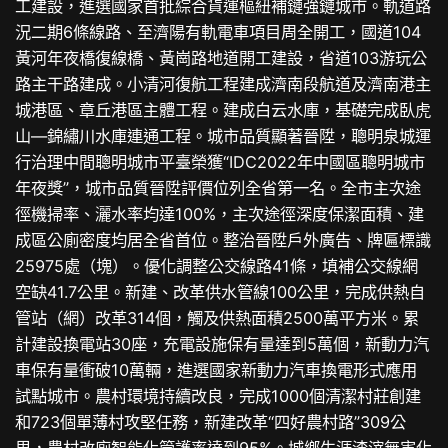
工建設，進選國家首批綜合貨運樞紐補鏈強鏈城市。軌道路
況二期6條線路、至濟陽有軌電車項目周全開工，國道104
黃河年夜橋復線橋、黃崗路地道開工建設，省道103游玩公
路主干路建成。小清河復航工程建成濟南段航道及濟南港主
城港區、章丘港區主體工程。建成白云水庫，基礎完成臥虎
山—錦繡川水庫連通工程。城市品質顯著晉陞，聰明泉城運
行治理中間聰明城市平臺榮獲“IDC2022年中國區聰明城市
年夜獎”，城市品質晉陞評價位列全省第一名。全市主次途
徑機掃率、灑水率均達100%，主次途徑深度保潔面積、建
成區公廁密度均居全省首位。整治晉陞戶外廣告、牌匾標識
25975處（塊）。優化調整公交線路41條，填補公交線網
空缺41.7公里。新建、改革供水管線100公里，完成供熱自
管站（網）改革314個，觸及供熱面積2500萬平方米。累
計建設換電站30座，充電設施保有量達到5萬個，新動力汽
車保有量衝破10萬輛，進選國家新動力汽車換電形式應用
試點城市。農村環境持續改良，完成1000個清潔村莊創建
和723個單薄村攻堅任務，新建改革“四好農村路”309公