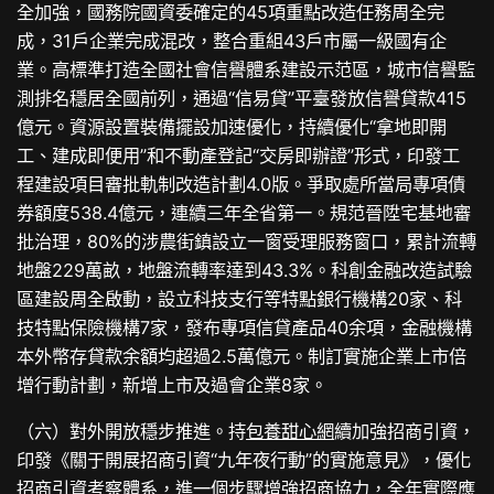
全加強，國務院國資委確定的45項重點改造任務周全完
成，31戶企業完成混改，整合重組43戶市屬一級國有企
業。高標準打造全國社會信譽體系建設示范區，城市信譽監
測排名穩居全國前列，通過“信易貸”平臺發放信譽貸款415
億元。資源設置裝備擺設加速優化，持續優化“拿地即開
工、建成即便用”和不動產登記“交房即辦證”形式，印發工
程建設項目審批軌制改造計劃4.0版。爭取處所當局專項債
券額度538.4億元，連續三年全省第一。規范晉陞宅基地審
批治理，80%的涉農街鎮設立一窗受理服務窗口，累計流轉
地盤229萬畝，地盤流轉率達到43.3%。科創金融改造試驗
區建設周全啟動，設立科技支行等特點銀行機構20家、科
技特點保險機構7家，發布專項信貸產品40余項，金融機構
本外幣存貸款余額均超過2.5萬億元。制訂實施企業上市倍
增行動計劃，新增上市及過會企業8家。
（六）對外開放穩步推進。持
包養甜心網
續加強招商引資，
印發《關于開展招商引資“九年夜行動”的實施意見》，優化
招商引資考察體系，進一個步驟增強招商協力，全年實際應