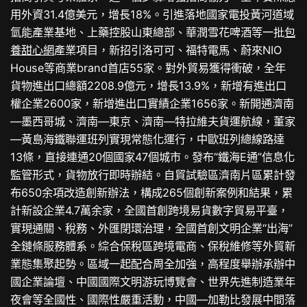
用外資31.4億美元，增長18%。引進落地國家電投黃河道域
氫能產業基地、上藥控股山東總部、華潤雪花啤酒等一批
包
養甜心網
產業項目，新招引洛可可、福特電馬、蔚來NIO
House等商業brand首店55家。對外貿易獲得衝破，全年
貨物進出口總額2208.9億元，增長13.9%，新增有進出口
權企業2600家，新增進出口實績企業1656家。新開通濟南
—墨西哥城、濟南—東京、濟南—特拉維夫貨運航線，董家
—黃島海鐵聯運班列實現常態化運行，中歐班列總線路達
13條，直接連通20個國家47個城市。發布“鐵海E通”信息化
監管形式，貨物放行即時辦結。自貿試驗區濟南片區累計發
布650余項改造創新辦法，構成265個創新案例和結果，累
計新設企業4.7萬余家，全國首創跨境易貨數字貿易平臺，
實現通關、稅務、外匯閉環治理，全國首創文明企業“出海”
全鏈條服務體系。綜合保稅區跨境電商、保稅維修等外貿新
業態集聚起勢。區域一起配合周全加強，高程度舉辦承辦中
國企業論壇、中國國際文明游玩博覽會、世界先進制造業年
夜會等全國性、國際性嚴重活動，中國—加勒比發展中間落