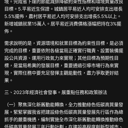
境。完成省下達的節能減排降碳約束性指標和環境質量改良
目標。5.平易近生保證。城鎮居平易近人均可安排支出增長
5.5%擺佈，農村居平易近人均可安排支出增長5.5%以上。
新增城鎮就業15萬人。居平易近消費價格漲幅把持在3%擺
佈。
需求說明的是，資源環境和就業目標為約束性目標，是必須
完成的目標，重要依附各級當局正確實行職責、設置裝備擺
設公共資源、運用行政氣力來實現；其他目標為預期性目
標，是當局希冀的發展目標，重要通過引導市場行為來實
現，實際任務中要充足發揮主觀能動性，盡力爭取更好結
果。
三、2023年經濟社會發事。展重點任務和政策辦法
（一）聚焦深化新舊動能轉換，全力推動綠色低碳高質量發
展。緊緊掌握我省把建設綠色低碳高質量發展先行區作為總
抓手的嚴重機遇，編制實施全市深化新舊動能轉換推動綠色
低碳高質量發展三年行動計劃，在建設高程度創新型城市、