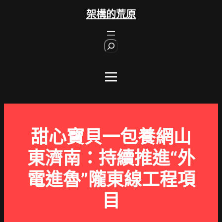
跳
架構的荒原
至
主
S
要
e
內
a
r
容
c
h
甜心寶貝一包養網山
東濟南：持續推進“外
電進魯”隴東線工程項
目