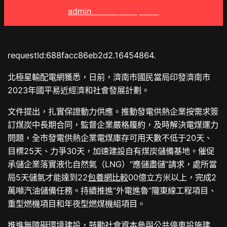
admin
2025 年 8 月 5 日
requestId:688facc86eb2d2.16454864.
北極星輸配電網獲悉，日前，濟南市國民當局印發濟南市
2023年國平易近經濟和社會發展計劃。
文件提出，扎實保證動力供應。推動發電供熱企業按需求簽
訂煤炭中長期合同，監督企業嚴格履約，及時解決電煤運力
問題，全市發電供熱企業電煤庫存可用天數不低于20天、
目標25天、力爭30天，加速建設自有煤炭儲備基地。催促
承儲企業落實液化自然氣（LNG）“應儲盡儲”請求，處所當
局5天儲氣才能達到22
包養網比較
00億立方米以上，完成2
萬噸汽油儲備任務。持續推進“外電進魯”隴東線工程項目、
重型燃機項目和年夜型燃煤機組項目。
推進無障礙環境建設，鼓勵社會資本參與公共停車設施建