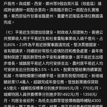
戶我市。與成都、西安、鄭州等9個自貿片區（效能區）達
成跨省通辦一起配合意向。濟南臨沂對口一起配合扎實推
進，東西部協作甘肅省臨夏州、重慶市武隆區各項任務圓滿
完成。
（七）平易近生保證加倍健全。財政收入保證無力，普通公
共預算收入用于平易近生和社會重點事業收入過千億元，占
比80%，23件為平易近辦實事圓滿完成。堅決貫徹國家、
省有關請求，持續抓好常態化疫情防控和應急處置，最年夜
限制保證了國民群眾性命平安和身體安康。居平易近支出穩
步增長，城鎮居平易近人均可安排支出、農村居平易近人均
可安排支出分別增長3.5%、5.6%，脫貧攻堅結果持續鞏固
拓展，市場物價運行總體平穩。就業形勢堅持穩定，新增城
鎮就業17.4萬人，超額完成年度任務，發放創業擔保貸款
4.5億元。城鄉低保標準分別進步到995元/月、770元/月，
城鄉特困人員供養標準分別進步到1492元/月、1356元/
月，均居全省前列，為低支出群眾發放價格臨時補貼4300
余萬元。職工養老、工傷、掉業、居平易近養老保險基礎實