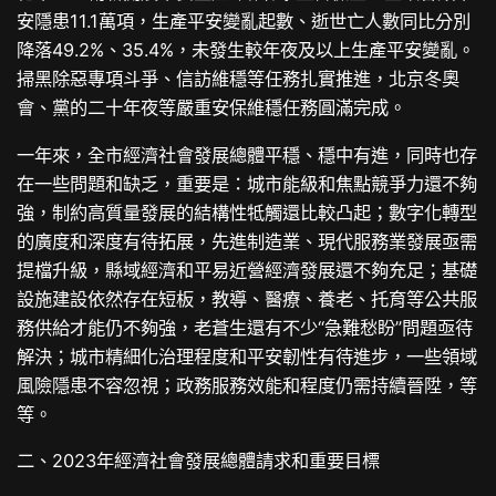
安隱患11.1萬項，生產平安變亂起數、逝世亡人數同比分別
降落49.2%、35.4%，未發生較年夜及以上生產平安變亂。
掃黑除惡專項斗爭、信訪維穩等任務扎實推進，北京冬奧
會、黨的二十年夜等嚴重安保維穩任務圓滿完成。
一年來，全市經濟社會發展總體平穩、穩中有進，同時也存
在一些問題和缺乏，重要是：城市能級和焦點競爭力還不夠
強，制約高質量發展的結構性牴觸還比較凸起；數字化轉型
的廣度和深度有待拓展，先進制造業、現代服務業發展亟需
提檔升級，縣域經濟和平易近營經濟發展還不夠充足；基礎
設施建設依然存在短板，教導、醫療、養老、托育等公共服
務供給才能仍不夠強，老蒼生還有不少“急難愁盼”問題亟待
解決；城市精細化治理程度和平安韌性有待進步，一些領域
風險隱患不容忽視；政務服務效能和程度仍需持續晉陞，等
等。
二、2023年經濟社會發展總體請求和重要目標