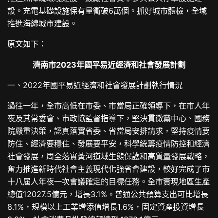
設。充電基礎設施保有量衝破6萬個。抓好城市體檢，全域
推進海綿城市建設。
原文如下：
濟南市2023年國平易近經濟和社會發展計劃
一、2022年國平易近經濟和社會發展計劃執行情況
過往一年，全市高低在市委、市當局正確領導下，在市人年
夜及其常委會、市政協監督指導下，堅決貫徹黨中心、國務
院嚴重決策，認真落實省委、省當局安排請求，堅持疫情要
防住、經濟要穩住、發展要平安，科學統籌疫情防控和經濟
社會發展，周全落實黃河道域生態保護和高質量發展戰略，
奮力推進新時代社會主義現代化強省會建設，較好完成了市
十八屆人年夜一次會議確定的目標任務。全市實現地區生產
總值12027.5億元，增長3.1%。普通公共預算支出可比增長
8.1%，規模以上工業增添值增長1.6%，固定資產投資增長