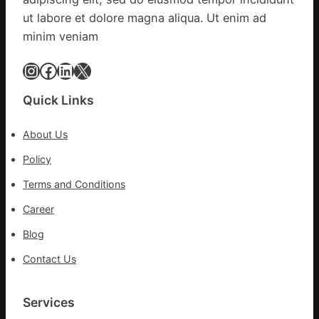
巡
ut labore et dolore magna aliqua. Ut enim ad
檢
minim veniam
疫
情
Instagram
Facebook
LinkedIn
X
持
續
Quick Links
舒
展
About Us
確
診
Policy
病
Terms and Conditions
例
近
Career
3900
Blog
起
Contact Us
Services