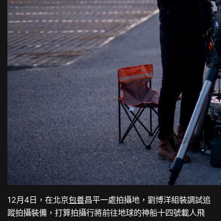
12月4日，在北京
包養
昌平一處拍攝地，劉博洋組裝調試追
蹤拍攝裝備，打算拍攝行將前往地球的神船十四號載人飛