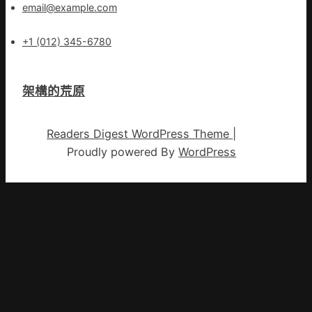
email@example.com
+1 (012) 345-6780
架構的荒原
Readers Digest WordPress Theme
|
Proudly powered By
WordPress