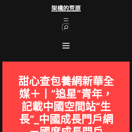
跳
架構的荒原
至
主
S
要
e
內
a
r
容
c
h
甜心查包養網新華全
媒＋丨“追星”青年，
記載中國空間站“生
長”_中國成長門戶網