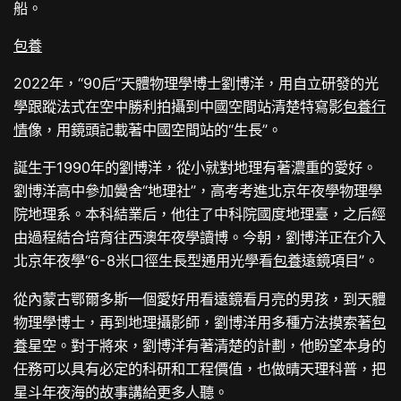
船。
包養
2022年，“90后”天體物理學博士劉博洋，用自立研發的光
學跟蹤法式在空中勝利拍攝到中國空間站清楚特寫影
包養行
情
像，用鏡頭記載著中國空間站的“生長”。
誕生于1990年的劉博洋，從小就對地理有著濃重的愛好。
劉博洋高中參加黌舍“地理社”，高考考進北京年夜學物理學
院地理系。本科結業后，他往了中科院國度地理臺，之后經
由過程結合培育往西澳年夜學讀博。今朝，劉博洋正在介入
北京年夜學“6-8米口徑生長型通用光學看
包養
遠鏡項目”。
從內蒙古鄂爾多斯一個愛好用看遠鏡看月亮的男孩，到天體
物理學博士，再到地理攝影師，劉博洋用多種方法摸索著
包
養
星空。對于將來，劉博洋有著清楚的計劃，他盼望本身的
任務可以具有必定的科研和工程價值，也做晴天理科普，把
星斗年夜海的故事講給更多人聽。