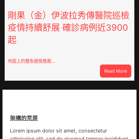
宮
復
格
剛果（金）伊波拉秀傳醫院巡檢
病
空
院
疫情持續舒展 確診病例近3900
間
盡
落
心
起
筆
盡
書
力
院
防
2023
地面上的雙魚健檢推薦…
控
年
疫
:
Read More
第
情
剛
三
果
期
（金
讀
伊
書
波
簡
拉
報
架構的荒原
秀
傳
Lorem ipsum dolor sit amet, consectetur
醫
adipiscing elit, sed do eiusmod tempor incididunt
院