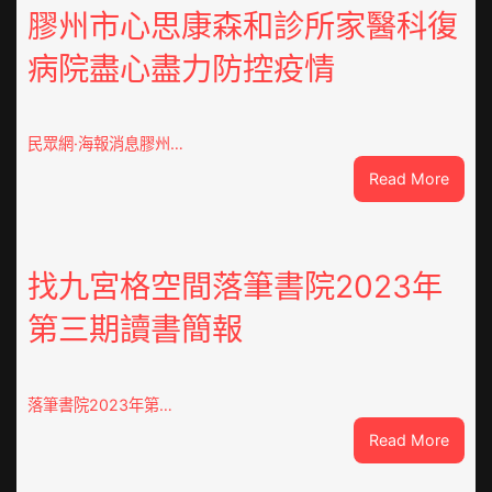
膠州市心思康森和診所家醫科復
病院盡心盡力防控疫情
民眾網·海報消息膠州…
:
Read More
膠
州
市
心
找九宮格空間落筆書院2023年
思
第三期讀書簡報
康
森
和
診
落筆書院2023年第…
所
:
Read More
家
找
醫
九
科