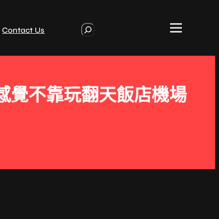
S
Contact Us
e
a
r
c
h
感覺不靠玩翻天飯店機場