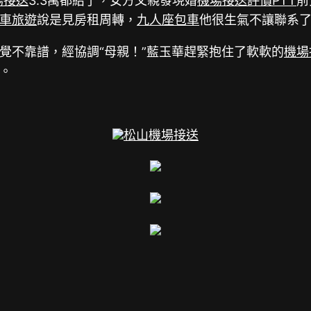
場接送
3.3萬都給了，女方父親發現婚
機場接送評價PTT
前
車旅遊
說是見房租周轉，
九人座包車
他很生氣不讓聯系
覺不靠譜，經協調“母親！”藍玉華趕緊抱住了軟軟的
機場
。
松山機場接送