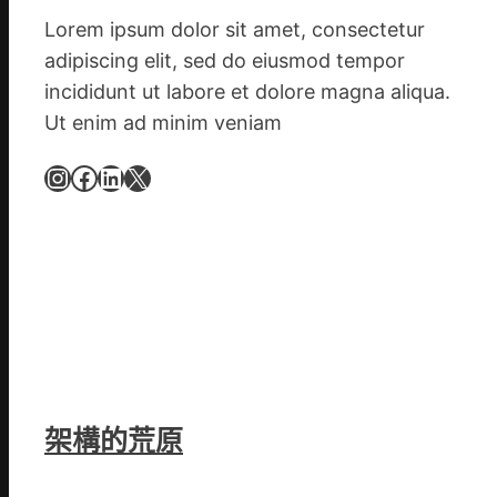
計
Lorem ipsum dolor sit amet, consectetur
轉
adipiscing elit, sed do eiusmod tempor
移
incididunt ut labore et dolore magna aliqua.
滯
Ut enim ad minim veniam
留
貨
Instagram
Facebook
LinkedIn
X
船
架構的荒原