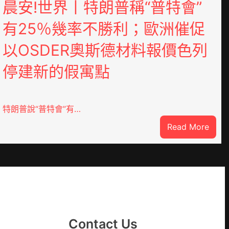
晨安!世界丨特朗普稱“普特會”
有25％幾率不勝利；歐洲催促
以OSDER奧斯德材料報價色列
停建新的假寓點
特朗普說“普特會”有…
:
Read More
晨
安!
世
界
丨
特
朗
Contact Us
普