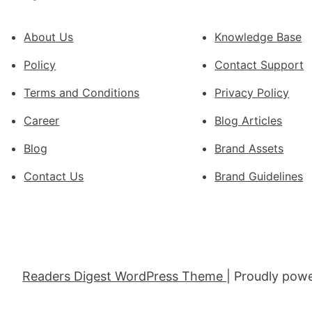
活
村
About Us
Knowledge Base
落
成
Policy
Contact Support
長
Terms and Conditions
Privacy Policy
新
動
Career
Blog Articles
能
Blog
Brand Assets
_
中
Contact Us
Brand Guidelines
國
網
Readers Digest WordPress Theme
| Proudly pow