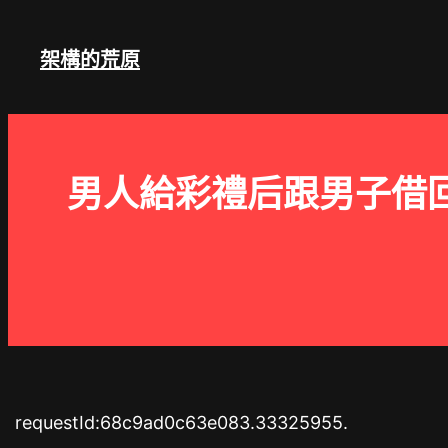
跳
至
架構的荒原
主
要
內
容
男人給彩禮后跟男子借
requestId:68c9ad0c63e083.33325955.