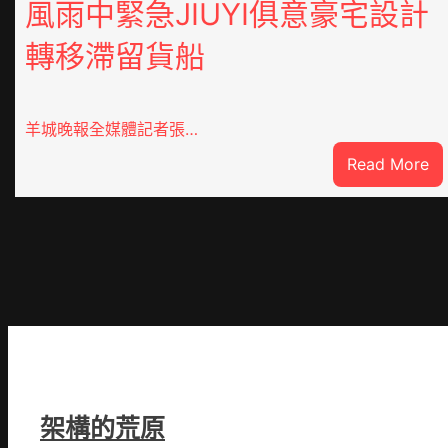
風雨中緊急JIUYI俱意豪宅設計
轉移滯留貨船
羊城晚報全媒體記者張…
:
Read More
風
雨
中
緊
急
JI
俱
意
豪
宅
架構的荒原
設