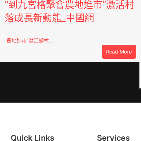
“到九宮格聚會農地進市”激活村
落成長新動能_中國網
“農地進市”激活鄉村…
:
Read More
“到
九
宮
格
聚
UYI
會
農
地
進
市”
Quick Links
Services
激