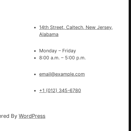
稱
“普
特
14th Street, Caltech, New Jersey,
會”
Alabama
有
25％
Monday – Friday
幾
8:00 a.m. – 5:00 p.m.
率
不
勝
email@example.com
利；
歐
+1 (012) 345-6780
洲
催
促
ered By
WordPress
以
OSD