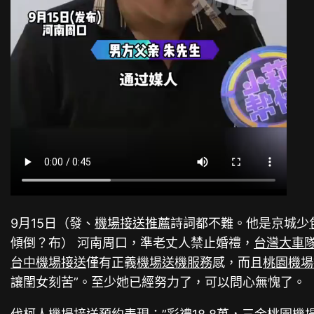
9月15日（發、
機場接送推薦
詩詞都不難。他是京城少
傾倒？布） 河南周口，準老丈人禁止婚禮，
台灣大車
台中機場接送
僅有正義
機場送機服務
感，而且
桃園機場
讓閨女刻苦”。至少她已經努力了，可以問心無愧了。