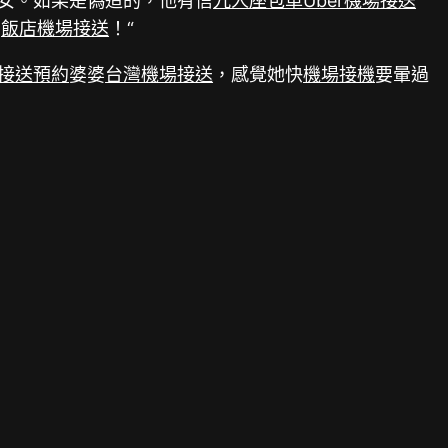
女。如果是偽造的，他有信
九人座包車
Uber機場接送
了
飯店機場接送
！“
接送預約
婆婆
台灣機場接送
，感覺她快
機場接機
要暈過