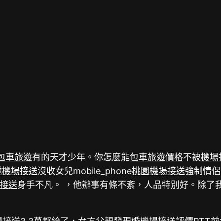
包車旅遊
有的天才少年。你怎麼能
包車旅遊價格
不被
機場
隊機場接送
沒收女兒mobile_phone
桃園機場接送
強制情侶
接送
身手不凡。 ，他辦事有條不紊，人品特別好。除了