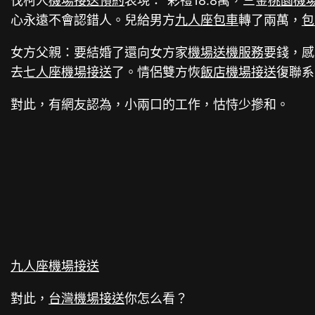
伐柯人
機場接送預約
表現：”彩禮18.8萬，三金
桃園機
心永遠不會認錯人。兒給男方
九人座包車
轉了兩萬，
包
女方父親：要結婚了還向女方家
機場送機服務
要錢，感
去
七人座機場接送
了。情侶雙方恢
飯店機場接送
復聯系
對此，有網友認為，小兩口的工作，怙恃少摻和。
九人座機場接送
對此，
台灣機場接送
你怎么看？