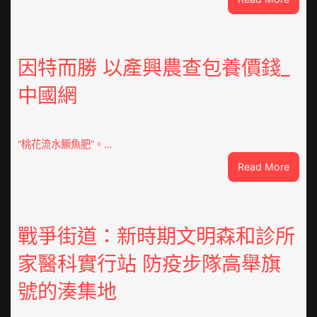
VloJI
俱
意
翻
因特而勝 以產興農查包養價錢_
修
中國網
設
計
g
|
“桃花流水鱖魚肥”。…
我
:
Read More
在
因
鏈
特
博
而
會
勝
戰爭街道：新時期文明森和診所
挑
以
戰
家醫科實行站 防疫步隊高舉旗
產
拼
興
出
號的湊集地
農
一
查
條