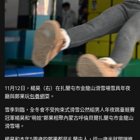
11月12日，楊昊（右）在扎蘭屯市金龍山滑雪場雪具年夜
廳與鄭果玩
包養網
耍。
雪季到臨，全冬會不受拘束式滑雪公然組男人年夜跳臺競賽
冠軍楊昊和“萌娃”鄭果相聚內蒙古呼倫貝爾扎蘭屯市金龍山
滑雪場。
楊昊和本年5周歲的鄭果都是扎蘭屯人，從一歲半就開端進