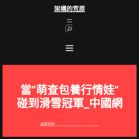
跳
架構的荒原
至
主
S
要
e
內
a
r
容
c
h
當“萌查包養行情娃”
碰到滑雪冠軍_中國網
admin
2024 年 12 月 2 日