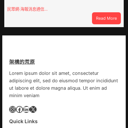
包
全
養
民眾網·海報消息通信…
球
價
供
:
Read More
錢
應
戰
_
鏈
爭
中
街
國
道：
網
新
時
架構的荒原
期
文
Lorem ipsum dolor sit amet, consectetur
明
adipiscing elit, sed do eiusmod tempor incididunt
森
和
ut labore et dolore magna aliqua. Ut enim ad
診
minim veniam
所
家
Instagram
Facebook
LinkedIn
X
醫
科
Quick Links
實