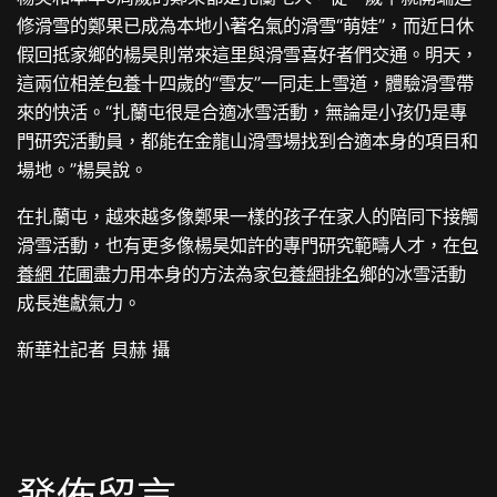
修滑雪的鄭果已成為本地小著名氣的滑雪“萌娃”，而近日休
假回抵家鄉的楊昊則常來這里與滑雪喜好者們交通。明天，
這兩位相差
包養
十四歲的“雪友”一同走上雪道，體驗滑雪帶
來的快活。“扎蘭屯很是合適冰雪活動，無論是小孩仍是專
門研究活動員，都能在金龍山滑雪場找到合適本身的項目和
場地。”楊昊說。
在扎蘭屯，越來越多像鄭果一樣的孩子在家人的陪同下接觸
滑雪活動，也有更多像楊昊如許的專門研究範疇人才，在
包
養網 花圃
盡力用本身的方法為家
包養網排名
鄉的冰雪活動
成長進獻氣力。
新華社記者 貝赫 攝