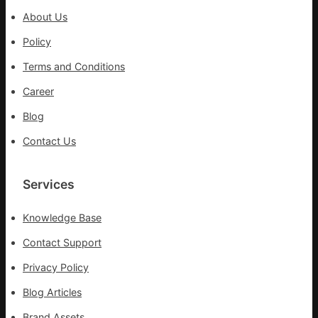
行
About Us
站
防
Policy
疫
Terms and Conditions
步
隊
Career
高
Blog
舉
旗
Contact Us
號
的
湊
Services
集
地
Knowledge Base
Contact Support
Privacy Policy
Blog Articles
Brand Assets