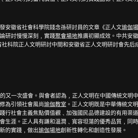
發安徽省社會科學院錢念孫研討員的文章《正人文
瑜伽
論研討慢慢深刻﹐實踐
聚會場地
推廣初顯成效。中共安徽
省社科院正人文明研討中間和安徽省正人文明研討會先后
后的又一次盛會。與會者認為﹐正人文明在中國傳統文明
修為引領社會風尚
瑜伽教室
。正人文明既是中華傳統文
踐行社會主義焦點價值觀﹑加強國民品德建設的有用渠
會生涯。正人具有謙和溫潤﹑寬容坦蕩的優秀品質﹐同
新的實踐﹐做出
瑜伽場地
創新性轉化和創造性發展。