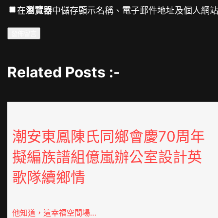
在
瀏覽器
中儲存顯示名稱、電子郵件地址及個人網
Related Posts :-
潮安東鳳陳氏同鄉會慶70周年
擬編族譜組億嵐辦公室設計英
歌隊續鄉情
他知道，這幸福空間場…