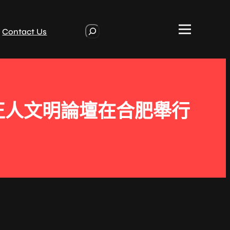
S
Contact Us
e
a
r
c
h
正人文明論壇在合肥舉行