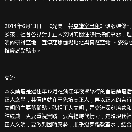
2014年6月13日﹐《光亮日報
會議室出租
》頭版頭條刊
多來﹐社會各界對于正人文明的關注熱情持續高漲﹐理
明的研討窪地﹑宣傳窪
瑜伽場地
地與實踐窪地”。安徽
推廣試點縣市。
交流
本次論壇是繼往年12月在浙江年夜學舉行的首屆論壇
正人之學﹐其價值就在于先培養正人﹐再以正人的言行
文明的主要落腳點。弘揚正人文明﹐是
交流
深刻培養和
歸經典﹐更要重視實踐﹐要高揚時代精力﹐走進現代社
正人文明﹐要做到因時應勢﹐順乎潮
舞蹈教室
水﹐結合