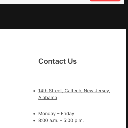
噴
鼻
港
啟
DER
動
戒
備
狀
態
Contact Us
秀
傳
醫
院
14th Street, Caltech, New Jersey,
健
Alabama
康
檢
Monday – Friday
查
8:00 a.m. – 5:00 p.m.
防
、