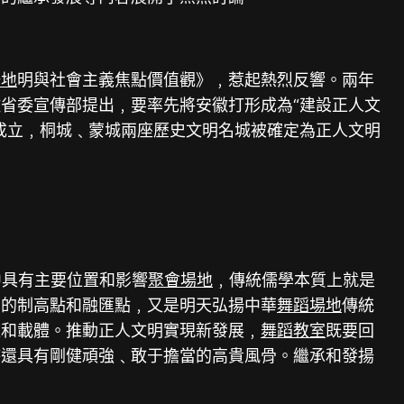
場地
明與社會主義焦點價值觀》﹐惹起熱烈反響。兩年
省委宣傳部提出﹐要率先將安徽打形成為“建設正人文
成立﹐桐城﹑蒙城兩座歷史文明名城被確定為正人文明
中具有主要位置和影響
聚會場地
﹐傳統儒學本質上就是
明的制高點和融匯點﹐又是明天弘揚中華
舞蹈場地
傳統
道和載體。推動正人文明實現新發展﹐
舞蹈教室
既要回
時還具有剛健頑強﹑敢于擔當的高貴風骨。繼承和發揚