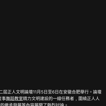
屆正人文明論壇11月5日至6日在安徽合肥舉行。論壇
從事
舞蹈教室
精力文明建設的一線任務者﹐圍繞正人人
明的繼承發展等內容展開了熱烈討論。