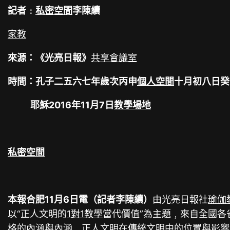
記者﹕
私密空間
李陳續
家教
來源：《光亮日報》
共享會議室
時間：孔子二五六七年歲次丙申
個人空間
十月初八日
癸
耶穌2016年11月7日
教學場地
私密空間
本報合肥11月6日電（記者李陳續）
由光亮日報社
瑜伽
以“正人文明的
1對1教學
當代價值”為主題﹐來自全國各
格的內涵與內涵﹑正人文明在傳統文明中的位置與影響