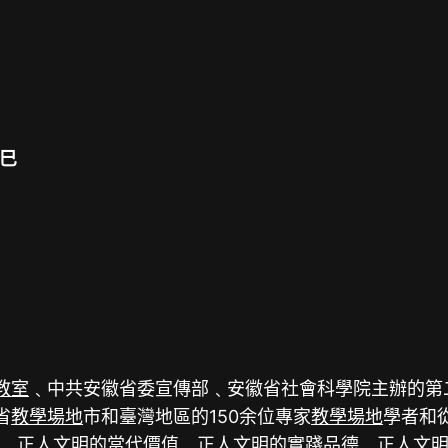
巳
教室
﹑中共安徽省委宣傳部﹑安徽省社會科學院主辦的第二
省
教學場地
市和臺灣地區的150余位專家
教學場地
學者和
﹑正人文明的當代價值﹑正人文明的實踐品德﹑正人文