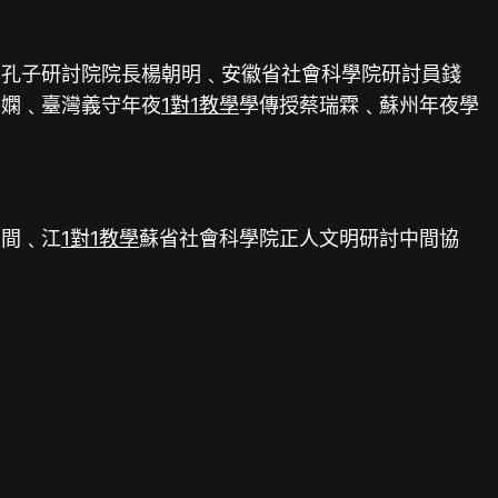
國孔子研討院院長楊朝明﹑安徽省社會科學院研討員錢
懿嫻﹑臺灣義守年夜
1對1教學
學傳授蔡瑞霖﹑蘇州年夜學
中間﹑江
1對1教學
蘇省社會科學院正人文明研討中間協