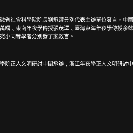
徽省社會科學院院長劉飛躍分別代表主辦單位發言。中
萬曙﹑東南年夜學傳授張茂澤﹑臺灣東海年夜學傳授余
宛小同等學者分別發了
家教
言。
學院正人文明研討中間承辦﹐浙江年夜學正人文明研討