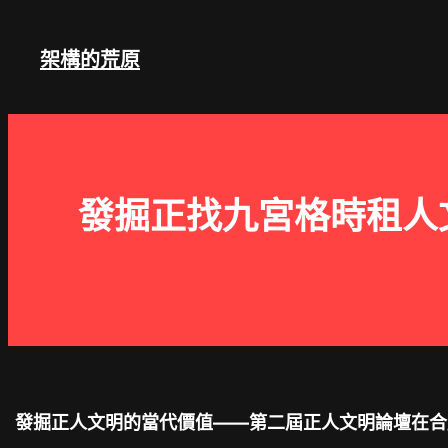
跳
至
架構的荒原
主
要
內
容
發掘正找九宮格時租人
發掘正人文明的當代價值——第二屆正人文明論壇在合