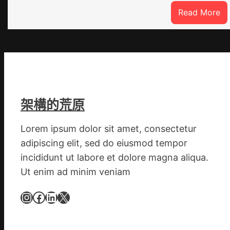
:
Read More
潮
安
東
鳳
陳
氏
同
架構的荒原
鄉
會
Lorem ipsum dolor sit amet, consectetur
慶
adipiscing elit, sed do eiusmod tempor
70
incididunt ut labore et dolore magna aliqua.
周
Ut enim ad minim veniam
年
擬
Instagram
Facebook
LinkedIn
X
編
族
譜