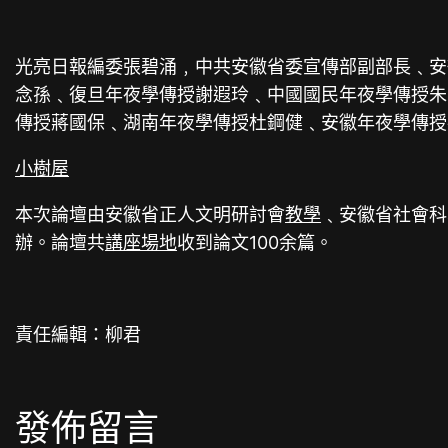
光亮日報編委張碧涌﹐中共安徽省委宣傳部副部長﹑安
念孫﹑復旦年夜學傳授謝遐玲﹑中國國民年夜學傳授朱
傳授蔣國保﹑湖南年夜學傳授杜鋼健﹑安徽年夜學傳授
小樹屋
本次論壇由安徽省正人文明研討會
教學
﹑安徽省社會科
辦。論壇共
講座場地
收到論文100余篇。
責任編輯：柳君
發佈留言