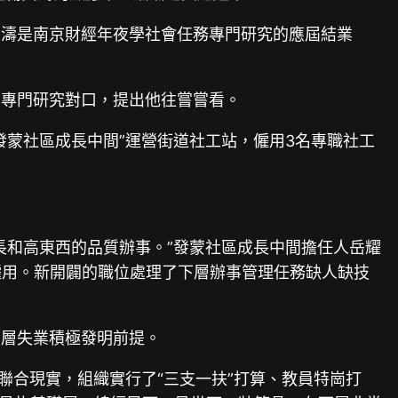
賢濤是南京財經年夜學社會任務專門研究的應屆結業
，專門研究對口，提出他往嘗嘗看。
蒙社區成長中間”運營街道社工站，僱用3名專職社工
長和高東西的品質辦事。”發蒙社區成長中間擔任人岳耀
僱用。新開闢的職位處理了下層辦事管理任務缺人缺技
下層失業積極發明前提。
聯合現實，組織實行了“三支一扶”打算、教員特崗打