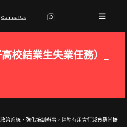
S
Contact Us
e
a
r
c
h
好高校結業生失業任務）_
美政策系統，強化培訓辦事，精準有用實行減負穩崗擴