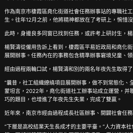
作為南京市棲霞區堯化街道社會任務辦事站的專職社工
生。往年12月之前，他將精神都放在了考研上，惋惜
此時，身邊良多同窗已找到任務，或許考上研討生，楊
楊賢濤從僱用告訴上看到，棲霞區平易近政局和堯化街
展開辦事。任務內在的事務包含精準辦事窘境兒童、領
經由過程兩輪口試，楊賢濤和別的兩名年夜先生取得了
“曩昔，社工組織繚繞項目展開辦事，做不到常態化、
蒙坦言，2022年，堯化街道社工辦事站成立運營，
巧的題目，也增進了年夜先生失業，完成了雙贏。
近年來，南京市經由過程成長社區辦事、開闢社會任務
“下層是高校結業天生長成才的主要平臺。”人力資本