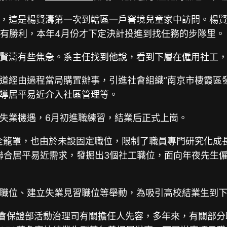
，這是楊賢濤第一次到轄區一戶窘境兒童家中訪問。楊
沒有勝利，本年4月份才下定決計投進到找任務的步隊里。
賢濤有些焦急。系主任找到他說，看到下層在僱用社工
道經由過程當局購置辦事，引進社會組織“南京市棲霞區發
導居平易近介入社區管理等。
失業機遇，6月初進職練習，結業后正式上崗。
全籠罩，也由於未設固定職位，限制了職員專門研究化成
并聯合居平易近需求，發掘出3個社工職位，面向年夜先生
職位、建立失業見習職位等舉動，為吸引高校結業生到
社會保證部活動治理司有關擔任人先容，多年來，有關部分