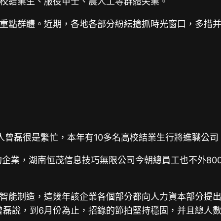
校結業生、服役甲士、農人工等群體失業。
重點群體。近期，各地各部分紛紜搶抓時光窗口，多措
人曾磊很是繁忙，本年有10多名高校結業生行將進職公司
的企業，湖南恒茂信息技巧無限公司今朝總員工也不外80
智能制造，這幾年該企業各個部分都向人力資本部分提出
曾磊說，到6月份為止，招錄的節拍堅持穩固，并且總人