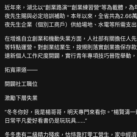
近年來，湖北以“創業路演”“創業練習營”等為載體
夜先生賜與必定培訓補助。本年以來，全省共為2.66
夜先生企業（個別工商戶）供給場地、水電等所需支出
在增進自立創業和機動失業方面，人社部有關擔任人先
等特點運營。對創業結業生，按規則落實創業擔保存款
速新個人工作尺度開闢，實行青年專項技巧晉陞舉動，
拓寬渠道——
開闢社工職位
激勵下層失業
“冬冬你好，我是楊哥哥，明天專門來看你。”楊賢濤一
日常平凡愛好看書仍是玩玩具……”
冬冬患有二級精力殘疾，怙恃靠打零工營生，家中經濟