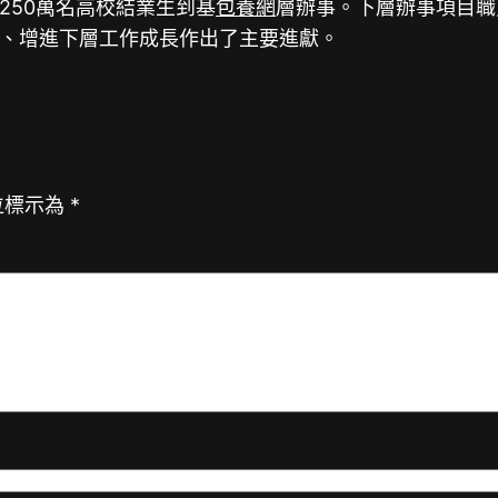
250萬名高校結業生到基
包養網
層辦事。下層辦事項目職
、增進下層工作成長作出了主要進獻。
位標示為
*