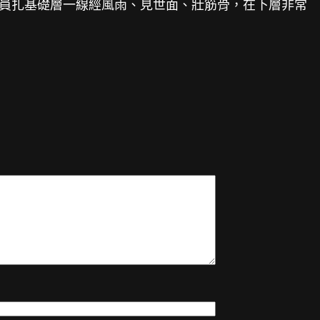
員扎基礎層一線經風雨、見世面、壯筋骨，在下層非常