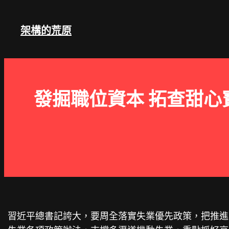
跳
至
架構的荒原
主
要
內
容
發掘職位資本 拓查甜心
習近平總書記誇大，要周全落實失業優先政策，把推進