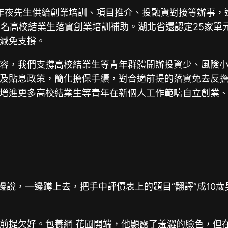
，為年夜先生供給創業培訓、項目推介、投融資對接等辦事
萬名高校結業生落實創業培訓補助。湖北省還認定25家單
減免支撐。
容，我們支撐高校結業生等青年群體開辦投資少、風險
及貼息政策，簡化擔保手續，對合適前提的落實免去反
增進更多高校結業生等青年在新個人工作範疇自立創業
邊說，一邊蹲上去，把手中評價表上的題目“翻譯”成10
前提欠好。
包養網 花圃
開端，他顯露了羞澀的臉色，但