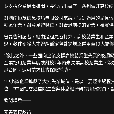
為支撐企業穩崗擴崗，長沙市出臺了一系列做好高校結
對湖南恒茂信息技巧無限公司來說，很是適用的是見習
轄區企業，召募見習職位，對合適前提的企業，確實供
曾磊告知記者，經由過程見習打算，高校結業生和企業
愿，軟件研發人才曾經斷定
包養網
增添僱用至10人擺
“除此之外，一些面向企業支撐高校結業生失業的鼓勵
企業招用結業年度或離校2年內未失業高校結業生，簽
息合同，還可請求社會保險補助。
“中小微企業進獻了大批失業職位，是以，要經由過程
位。”中國社會迷信院生齒與休息經濟研討所研討員、
發明增量——
完美支撐政策