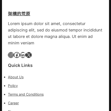
部
展
長：
確
架構的荒原
全
診
球
病
Lorem ipsum dolor sit amet, consectetur
文
例
adipiscing elit, sed do eiusmod tempor incididunt
明
近
倡
ut labore et dolore magna aliqua. Ut enim ad
3900
議
minim veniam
起
凝
集
Instagram
Facebook
LinkedIn
X
人
類
Quick Links
文
明
About Us
共
JIUYI
Policy
俱
Terms and Conditions
意
翻
Career
修