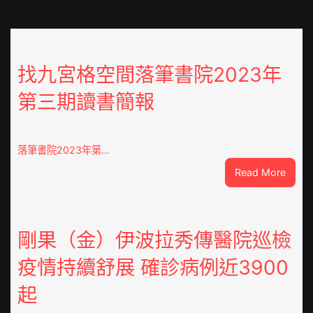
找九宮格空間落筆書院2023年
第三期讀書簡報
落筆書院2023年第…
:
Read More
找
九
宮
格
剛果（金）伊波拉秀傳醫院巡檢
空
疫情持續舒展 確診病例近3900
間
落
起
筆
書