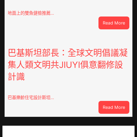
院
2023
地面上的雙魚健檢推薦…
年
:
Read More
第
剛
三
果
期
（金
讀
伊
巴基斯坦部長：全球文明倡議凝
書
波
簡
集人類文明共JIUYI俱意翻修設
拉
報
秀
計識
傳
醫
院
巡
巴基樂齡住宅設計斯坦…
檢
:
Read More
疫
巴
情
基
持
斯
續
坦
舒