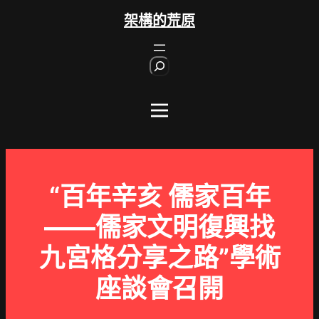
跳
架構的荒原
至
主
S
要
e
內
a
r
容
c
h
“百年辛亥 儒家百年
——儒家文明復興找
九宮格分享之路”學術
座談會召開