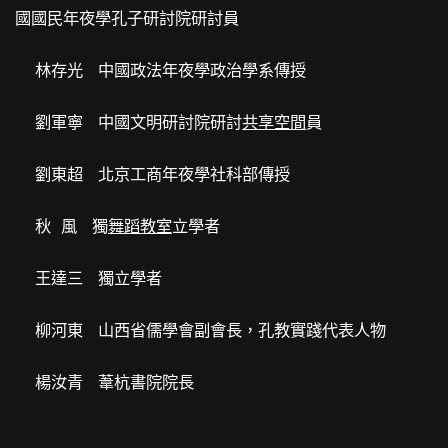
國國民年夜學孔子研討院研討員
林存光 中國政法年夜學政治學系傳授
劉軍寧 中國文明研討院研討
共享空間
員
劉東超 北京工商年夜學社科部傳授
秋 風 獨
舞蹈教室
立學者
王達三 獨立學者
柳河東 山西省儒學會副會長，孔教實踐代表人物
楊汝青 葦杭書院院長