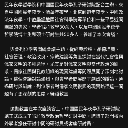
民年夜學哲學院和中國國民年夜學孔子研討院配合主辦。來
自中國國民年夜學、清華年夜學、北京師范年夜學、中國政
法年夜學、中
教學場地
國社會科學院等單位和一些平易近間
團體的專家、學者
1對1教學
30余人，以及中國國民年夜學
哲學院博士生和碩士研討生共50多人，參加了本次會議。
與會列位學者圍繞會議主題，從經典詮釋、品德培養、
社會管理、政治改良、宗教建設等角度探討在當代社會復興
儒家文明的多種途徑，尤其是對儒家文明與當代政治的關
系、儒家社團與孔教組織的現實建設等問題展開了深刻地討
論。整個會議討論熱烈，與會學者間展開了劇烈的辯論。通
過研討與辯論，列位學者對儒家文明復興的現實路徑這一問
題有了更深刻的思慮。
舞蹈教室
瑜伽教室
在本次座談會上，中國國民年夜學孔子研討院
還正式成立了
1對1教學
政治哲學研討中間，聘請了部門校內
外學者擔任研討中間的研討員或客座研討員。