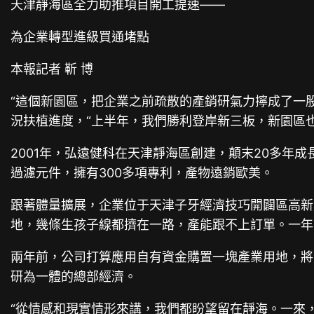
天津靜海區全力助推項目開工提速——
為企業轉型進級買通堵點
本報記者 靳 博
“這個新園區，把企業之前疏散的產銷研氣力擰成了一
況扶植進度，“上半年，我們勝利登岸新三板，新園區
2001年，弘遠健科在天津靜海區創建，顛末20多年
過濾元件，擁有300多項專利，產物遠銷歐美。
跟著體量擴展，企業位于天津子牙經濟技巧開闢區高新
地，幾條生孩子線都擠在一路，產能跟不上訂單。一年
兩年前，公司打算應用自有資金購置一塊產業用地，將
研為一體的總部經濟。
“從情感和現實情形來講，我們都盼望留在靜海。一來