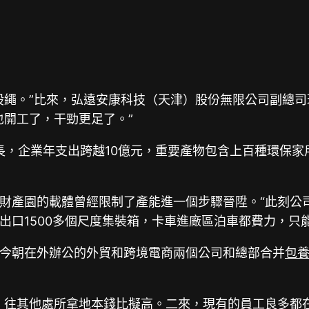
股繩。”比來，弘遠安康科技（天津）股份無限公司副總
也開工了，干勁更足了。”
成長，企業年支出跨越10億元，重要產物包含上百種環保
財產園的載體曾經限制了產能進一個步驟晉陞。“此刻公司
出口1500多個尺度集裝箱，卡車進廠區泊車都費力，只
今朝在外辦公的外貿和跨境電商兩個公司和總部合并
包
，往其他處所拿地本錢比擬高。二來，現有的員工良多都