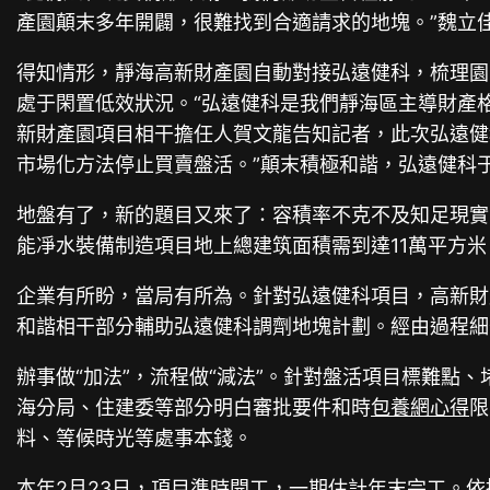
產園顛末多年開闢，很難找到合適請求的地塊。”魏立
得知情形，靜海高新財產園自動對接弘遠健科，梳理園
處于閑置低效狀況。“弘遠健科是我們靜海區主導財產
新財產園項目相干擔任人賀文龍告知記者，此次弘遠健
市場化方法停止買賣盤活。”顛末積極和諧，弘遠健科于
地盤有了，新的題目又來了：容積率不克不及知足現實
能凈水裝備制造項目地上總建筑面積需到達11萬平方米
企業有所盼，當局有所為。針對弘遠健科項目，高新財
和諧相干部分輔助弘遠健科調劑地塊計劃。經由過程細分
辦事做“加法”，流程做“減法”。針對盤活項目標難
海分局、住建委等部分明白審批要件和時
包養網心得
限
料、等候時光等處事本錢。
本年2月23日，項目準時開工，一期估計年末完工。