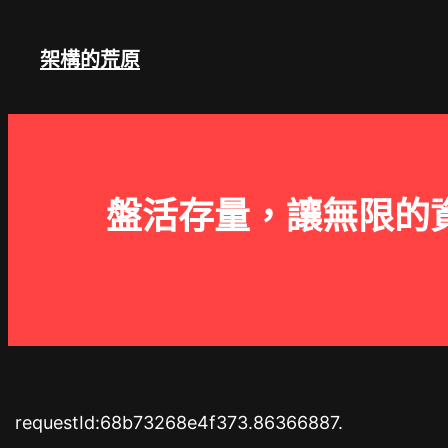
跳
至
架構的荒原
主
要
內
容
盤活存量，讓無限的
requestId:68b73268e4f373.86366887.