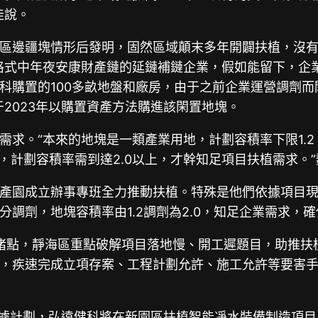
佳說。
區邊疆塊情形后發明，固然區域顛末多年開闢扶植，沒
格式中年夜安康財產鏈的延鏈補鏈企業，假如能留下，企
科購置的100多畝地盤和廠房，由于之前企業運營調劑而
2023年以購置資產方法購進該閑置地塊。
需求。“本來的地塊是一類產業用地，計劃容積率下限1.
，計劃容積率需到達2.0以上，才幹知足項目扶植需求。
產園成立辦事專班全力推動扶植。特殊是他們依據項目
調劑，地塊容積率由1.2調劑為2.0，知足企業需求，
點、堵點，靜海區重點破解項目落地慢、開工遲題目，助推
，疾速完成立項存案、工程計劃允許、施工允許等要害手
依據計劃，弘遠健科將在新園區扶植智能凈水裝備制造項目