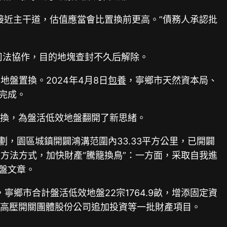
接近主干道，估值應當會比置換前更高。”債務人承認批
司法協作，目的地塊查封不久后解除。
盤置換。2024年4月8日
包養
，寧鄉市天然資本局、
完成。
置換，為盤活低效地盤翻開了新思緒。
，園區城鎮開闢鴻溝范圍內33.33平方公里，已開闢
異方法方式，加快財產“騰籠換鳥”：一方面，采取自我進
盤文章。
鄉市合計盤活低效地盤22宗1764.9畝，增添固定資
長高高壓開關團體股份公司追加投資等一批財產項目。