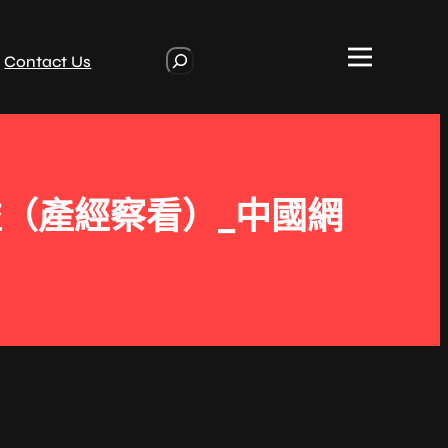
S
Contact Us
e
a
r
c
h
（產經察看）_中國網