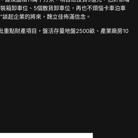
度集裝箱卸車位、5個散貨卸車位，再也不煩惱卡車泊車
”談起企業的將來，魏立佳佈滿信念。
批重點財產項目，盤活存量地盤2500畝、產業廠房10