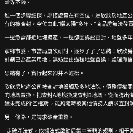
流等本錢。
進一個步驟細探，鄰接處實在有空位，屬欣欣房地產公
有的被查封，空位由此“曬太陽”多年。“商品房無法發
一邊急需鄰近地塊擴產，一邊卻因訴訟查封、地盤多年
寧鄉市委、市當局屢次研討，逐步了了了思緒：欣欣房
計劃已為產業用地；無妨經由過程地盤置換，處理海信
思緒有了，實行起來卻并不輕松。
欣欣房地產公司被查封地盤觸及多地法院，債務債權關
的地塊置換，把查封A地塊換成查封B地塊，從而騰出
續未完成的‘空檔期’，能夠隨時被其他債務人請求查封
另一條路，是請求破產重整。
“走破產法式，依據法式啟動后集中管轄的規則，相干