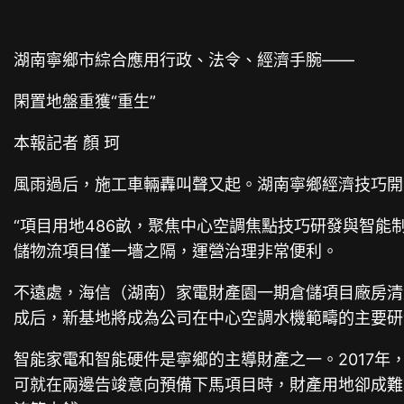
湖南寧鄉市綜合應用行政、法令、經濟手腕——
閑置地盤重獲“重生”
本報記者 顏 珂
風雨過后，施工車輛轟叫聲又起。湖南寧鄉經濟技巧開
“項目用地486畝，聚焦中心空調焦點技巧研發與智能
儲物流項目僅一墻之隔，運營治理非常便利。
不遠處，海信（湖南）家電財產園一期倉儲項目廠房清
成后，新基地將成為公司在中心空調水機範疇的主要研
智能家電和智能硬件是寧鄉的主導財產之一。2017年
可就在兩邊告竣意向預備下馬項目時，財產用地卻成難