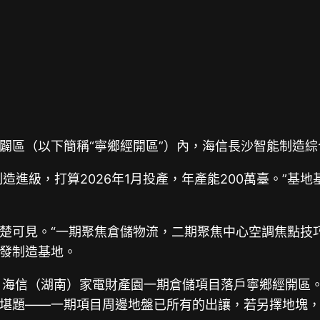
闢區（以下簡稱“寧鄉經開區”）內，海信長沙智能制造
制造進級，打算2026年1月投產，年產能200萬臺。”
楚可見。“一期聚焦倉儲物流，二期聚焦中心空調焦點技
發制造基地。
，海信（湖南）家電財產園一期倉儲項目落戶寧鄉經開區。
堪題——一期項目周邊地盤已所有的出讓，若另擇地塊