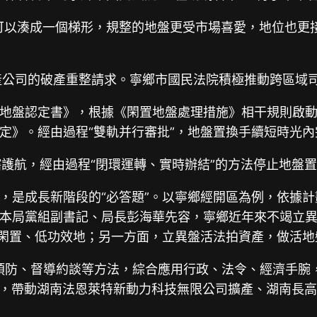
可以湊成一個梯形，規整的地盤更受市場喜愛，地位也更
地產公司的破產重整請求。寧鄉市國民法院積極推動跨區域
地盤認定書》，根據《閑置地盤處理措施》相干規則啟動地
定》。經由過程“雙軌并行審批”，地盤置換手續短時光內
轄護航，經由過程“閉環運轉、實時辦結”的方法停止地盤
是成長新階段的“必答題”。以寧鄉經開區為例，依據計劃
然資本局黨組副書記、局長彭海華先容，寧鄉近年來不竭立
理閑置、低功效地；另一方面，立異盤活法拍資產，做活地
預防、督導約談等方法，綜合應用行政、法令、經濟手腕，寧
0億元，帶動湖南法恩萊特新動力科技無限公司擴產、湖南