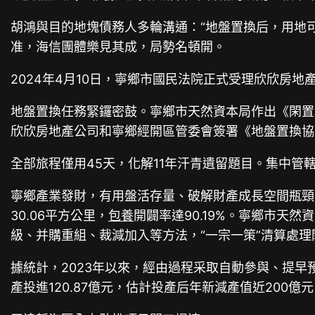
胡鴻與目的地塊債務人多輪溝通：“地盤置換后，用地
准，海信團體樂見其成，局勢名頓開。
2024年4月10日，寧鄉市國民法院正式受理欣欣房
地盤置換任務緊鑼密鼓。寧鄉市天然資本局作出《閑置
欣欣房地產公司和寧鄉經開區管委會簽署《地盤置換協
全部旅程僅用45天，化解11年汗青遺留題目。集中管
寧鄉產業發財，有用盤活存量、破解財產成長空間瓶頸，
30.06平方公里，
包養
開闢率達90.19%。寧鄉市天
級、并購重組、裁減加入等方法，“一宗一策”清算處
據統計，2023年以來，經由過程采取自動參與、提早
產投進120.87億元，估計投產后年新減產值近20