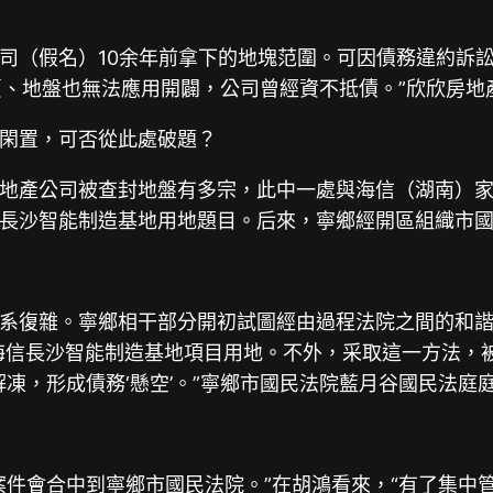
司（假名）10余年前拿下的地塊范圍。可因債務違約訴
賣、地盤也無法應用開闢，公司曾經資不抵債。”欣欣房
閑置，可否從此處破題？
地產公司被查封地盤有多宗，此中一處與海信（湖南）
長沙智能制造基地用地題目。后來，寧鄉經開區組織市
系復雜。寧鄉相干部分開初試圖經由過程法院之間的和諧
海信長沙智能制造基地項目用地。不外，采取這一方法，
解凍，形成債務‘懸空’。”寧鄉市國民法院藍月谷國民法庭
案件會合中到寧鄉市國民法院。”在胡鴻看來，“有了集中