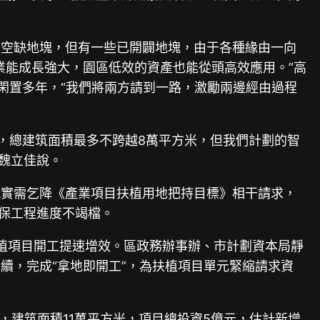
有空缺地塊，但有一些已開闢地塊，由于各種緣由一向
業能成長強大，園區低效的資產也能從頭高效應用。”高
閑置多年，“我們將兩方請到一路，激勵兩邊經由過程
2，總建筑面積最多不跨越8萬平方米，但我們計劃的智
”魏立佳說。
現實需乞降《產業項目扶植用地把持目標》相干請求，
確保工程進度不竭檔。
扶植項目開工提速增效。區政務辦事辦、市計劃資本局靜
續，完成“拿地即開工”，為扶植項目單元緊縮請求資
，建筑面積11萬平方米，項目總投資5億元，估計新增