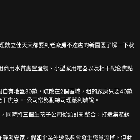
司理魏立佳天天都要到老廠房不遠處的新園區了解一下狀
家用商用水質處置產物、小型家用電器以及相干配套焦點
自有地盤30畝，疏散在2個區域，租的廠房只要40畝
能干焦急。”公司常務副總司理嚴利敏說。
養
，同時將三個生孩子公司從頭計劃整合，打造集產銷
在靜海安家，假如企業外遷能夠會發生職員流掉。但財