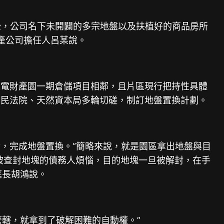
訟，公司名下未開闢的多宗地盤以及扶植好的商品房所
地產公司擔任人呂某說。
家電財產園一期倉儲項目相鄰，且片區現行把持性具體
國民法院、天然資本局多輪切磋，制訂地盤置換計劃。
，完成地盤置換。“簡略來說，就是園區拿出地盤與目
被查封地塊的債務人煩惱，目的地塊一旦被解封，在手
庭長胡鴻說。
管轄，就拿到了破解困難的自動權。”