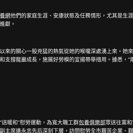
養網
他們的家庭生涯、安康狀態及任務情形，尤其是生
進獻。
來的關心一股兇猛的熱氣從她的喉嚨深處湧上來。她來
支撐龍巖成長，施展好勞模的宣揚帶舉措用。據悉，“兩節
送暖和”慰勞運動，為寬大職工群
包養俱樂部
眾送往黨和
副主席連永忠先后深刻下層，訪問慰勞全市艱苦企業、