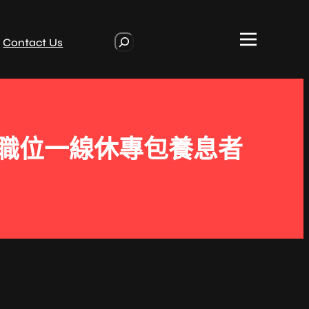
S
Contact Us
e
a
r
c
h
職位一線休專包養息者