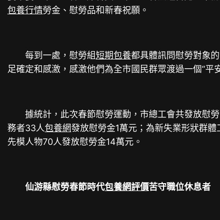
包養行情
勞金、慰勞品和新春祝願。
每到一處，慰勞組
短期包養
都具體訊問慰勞對象的
足確定和感激，感激他們為全市國民群眾渡過一個“平
據統計，此次春節慰勞運動，市總工會共發放慰勞金4
務者33人
包養網
發放慰勞金1萬元；為新失業形狀群體工
先模人物70人發放慰勞金14萬元。
仙游縣慰勞春節時代
包養網評價
苦守職位休息者