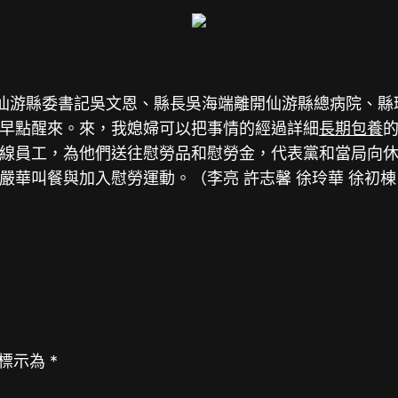
仙游縣委書記吳文恩、縣長吳海端離開仙游縣總病院、縣
早點醒來。來，我媳婦可以把事情的經過詳細
長期包養
線員工，為他們送往慰勞品和慰勞金，代表黨和當局向
華叫餐與加入慰勞運動。（李亮 許志馨 徐玲華 徐初棟 
標示為
*