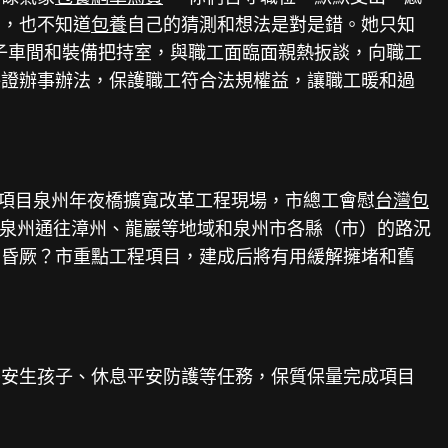
的，也不知道
包養
自己的猜測和想法是對是錯。她只知
子車間和裝備把持室，與職工面臨面親熱扳談，向職工
保證辦事辦法，保護職工符合法規權益，讓職工暖和過
項目泉州年夜橋擴寬改革工程現場，市總工會慰
台灣包
、泉州通往漳州、龍巖等地域和泉州市各縣（市）的路況
在昏厥？市重點工程項目，建成后將有用緩解擁堵和舊
平安生孩子、休息平安防護等任務，保質保量完成項目