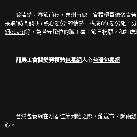
據清楚，春節前夜，泉州市總工會積極貫徹落實省市任
采取“訪問調研+熱心慰勞”的情勢，構成6個慰勞組，
網dcard
等，為苦守職位的職工奉上節日祝願，和諧處
龍巖工會關愛勞模熱
包養網
人心
台灣包養網
台灣包養網
在新春佳節到臨之際，龍巖市、縣兩級
心。