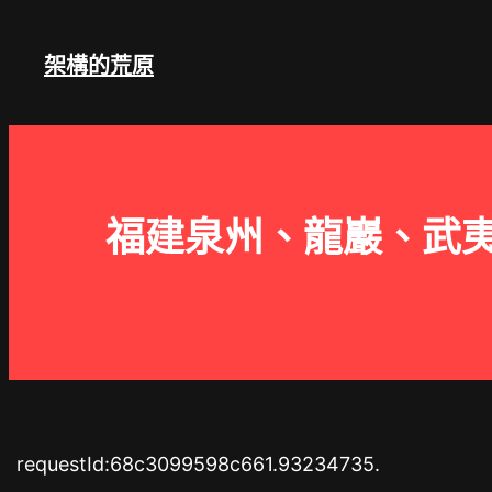
跳
至
架構的荒原
主
要
內
容
福建泉州、龍巖、武
requestId:68c3099598c661.93234735.