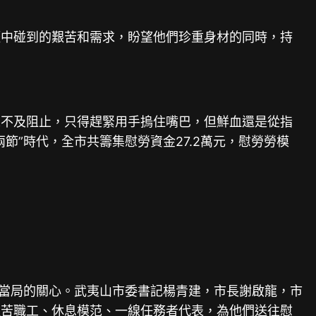
涯中碰到的艱苦和需求，盼望他們珍重身材的同時，持
不及阻止，只得趕緊用手摀住嘴巴，但鮮血還是從指
”時代，全市共籌集慰勞資金27.2萬元，慰勞勞模
當局的關心。武夷山市委書記楊青建，市長謝啟龍，市
艱苦職工、休息模范、一線任務者代表，為他們送往慰