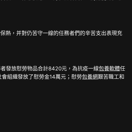
冷保熱，并對仍苦守一線的任務者們的辛苦支出表現充
者發放慰勞物品合計8420元，為抗疫一線
包養軟體
任
社會組織發放了慰勞金14萬元；慰勞
包養網
艱苦職工和