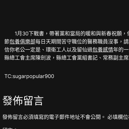
1月30下戰書，帶著黨和當局的暖和與新春祝願，
節
包養俱樂部
每日天期間苦守職位的醫務職員沒事，請
信你老公一定是、環衛工人以及留仙過
包養感情
年的一
縣總工會主席陳劍波，縣總工會黨組書記、常務副主席嚴
TC:sugarpopular900
發佈留言
發佈留言必須填寫的電子郵件地址不會公開。
必填欄位