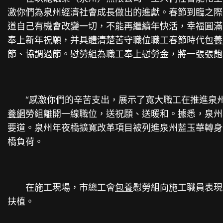
激你們為泉州經濟社會成長做出的進獻。春節到臨之際
道自己有機會改變一切，不能再繼續年快活，幸福圓滿
奉上新年祝願，并具體清楚苦守職位職工春節時代
包養
節、協調過節。慰勞組為職工奉上慰勞金，將一張張飽
“感激你們的辛苦支出，展示了寬大職工在推進泉州
養網
勞組離開一線職位，送祝願、送暖和。據悉，泉州
要道。泉州年夜橋擴寬改革項目被列進泉州藍玉華轉身
橋負荷。
在施工現場，市總工會
包養
慰勞組向施工職員表現
扶植。