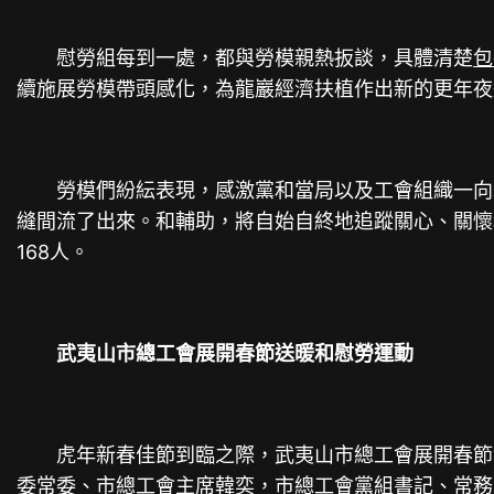
慰勞組每到一處，都與勞模親熱扳談，具體清楚
包
續施展勞模帶頭感化，為龍巖經濟扶植作出新的更年夜
勞模們紛紜表現，感激黨和當局以及工會組織一向以
縫間流了出來。和輔助，將自始自終地追蹤關心、關懷和
168人。
武夷山市總工會展開春節送暖和慰勞運動
虎年新春佳節到臨之際，武夷山市總工會展開春節“
委常委、市總工會主席韓奕，市總工會黨組書記、常務