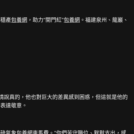
穩產
包養網
，助力“開門紅”
包養網
。福建泉州、龍巖、
情說真的，他也對巨大的差異感到困惑，但這就是他的
工表達敬意。
碌氣象
包養網車馬費
。“你們苦守職位、默默支出，感