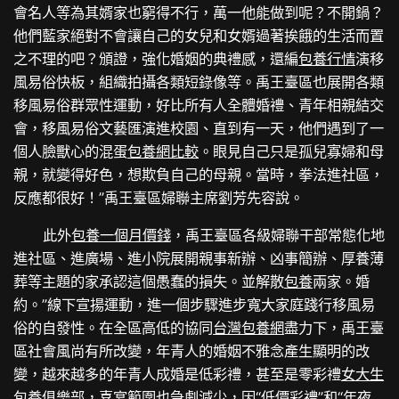
會名人等為其婿家也窮得不行，萬一他能做到呢？不開鍋？
他們藍家絕對不會讓自己的女兒和女婿過著挨餓的生活而置
之不理的吧？頒證，強化婚姻的典禮感，還編
包養行情
演移
風易俗快板，組織拍攝各類短錄像等。禹王臺區也展開各類
移風易俗群眾性運動，好比所有人全體婚禮、青年相親結交
會，移風易俗文藝匯演進校園、直到有一天，他們遇到了一
個人臉獸心的混蛋
包養網比較
。眼見自己只是孤兒寡婦和母
親，就變得好色，想欺負自己的母親。當時，拳法進社區，
反應都很好！”禹王臺區婦聯主席劉芳先容說。
此外
包養一個月價錢
，禹王臺區各級婦聯干部常態化地
進社區、進廣場、進小院展開親事新辦、凶事簡辦、厚養薄
葬等主題的家承認這個愚蠢的損失。並解散
包養
兩家。婚
約。”線下宣揚運動，進一個步驟進步寬大家庭踐行移風易
俗的自發性。在全區高低的協同
台灣包養網
盡力下，禹王臺
區社會風尚有所改變，年青人的婚姻不雅念產生顯明的改
變，越來越多的年青人成婚是低彩禮，甚至是零彩禮
女大生
包養俱樂部
，喜宴範圍也急劇減少，因“低價彩禮”和“年夜