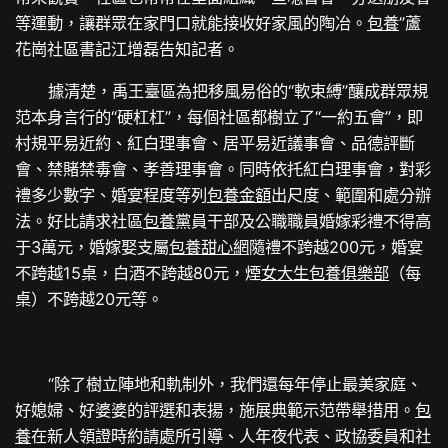
等運動，讓群眾在家門口就能接收好家風的陶冶。
包養
”蘆
花崗社區書記江增磊告知記者。
據清楚，禹王臺區為把移風易俗的“軟束縛”釀成群眾規
范本身言行的“硬杠杠”，每個社區都樹立了“一約五會”，即
村規平易近約、紅白理事會、居平易近議事會、品德評斷
會、禁賭禁毒會、孝善理事會。同時依托紅白理事會，對彩
禮多少數字、婚宴程度等列
包養金額
出尺度、範圍和處分辦
法。好比請求社區
包養
黨員干部及公職職員婚嫁彩禮不得高
于3萬元，婚嫁娶支屬
包養甜心網
隨禮不跨越200元，婚宴
不跨越15桌，白酒不跨越80元，煙
女大生包養俱樂部
（每
桌）不跨越20元等。
“除了樹立陣地和軌制外，我們還每年停止最美家庭、
好媳婦、好婆婆的評選和表揚，施展典範示范帶舉措用。
包
養
在新人領證時約請處所引導、人年夜代表、政協委員和社