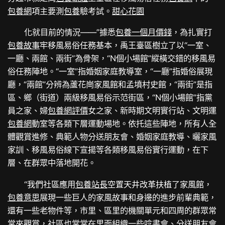
包養網
項主要測
包養
驗考試。
甜心花園
化就目前的情況——”據悉
包養一個月價錢
，為扎實打
包養故事
牢移風易俗任務基本，禹王臺區樹立了以“一室、
一廳、兩館、兩街”為骨架，“N個小場館”縱橫交錯的移風易
俗任務陣地。“一室”指婚姻家庭教導室，“一廳”指婚俗展現
廳，“兩館”分辨為蘆花崗家風館和孟墳村史館，“兩街”是指
區、鄉（街道）兩級移風易俗示范街區，“N個小場館”指黨
員之家、婦
包養網評價
女之家、新時期文明實行站、文明運
包養網
動室等各類下層運動場地。依托這些陣地，所有人全
體觀賞進修、典範人物分送朋友會、婚姻家庭教導、曬家風
家訓、移風易俗線下宣揚等各類移風易俗實行運動，在下
層、在群眾中落地開花。
“我們社區應用
包養站長
空置天井改革扶植了家風館，
包養意思
展現一些巨人的家風故事和身邊的進步前輩典範，
還有一些老物件等，市里、區里的機關單元和四周的群眾常
常來觀賞，社區也常常在里面組織一些唸書會、分送朋友會