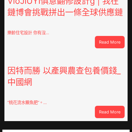
VloJIUYI俱意翻修設計g | 我在
德
鏈博會挑戰拼出一條全球供應鏈
德
系
車
慶
樂齡住宅設計 你有沒…
初
:
Read More
次
VloJI
公
俱
布
意
伊
翻
因特而勝 以產興農查包養價錢_
蚊
修
監
中國網
設
測
計
數
g
據
|
“桃花流水鱖魚肥”。…
我
:
Read More
在
因
鏈
特
博
而