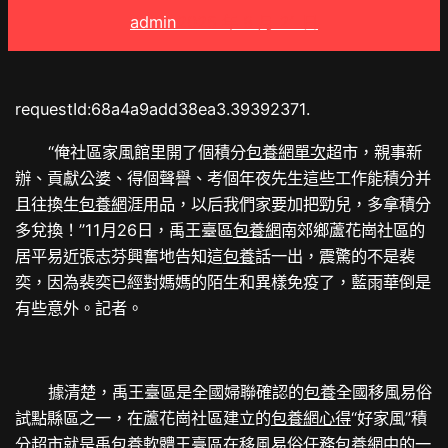
admin
2025 年 8 月 21 日
requestId:68a4a9add38ea3.39392371.
“俺社區家風館里開了個積分
包養網單次
超市，親事新
辦、貢獻公婆、得個聲譽、考個年夜先生這些工作能積分并
且往換生
包養網
涯用品，以后我們家要加把勁兒，多拿積分
多兌換！”11月26日，禹王臺區
包養網
南郊鄉蘆花崗社區的
居平易近張志芬興奮地告知這
包養
話一出，震驚的不是裴
奕，因為裴奕已經對媽媽的陌生和異樣免疫了，藍雨華倒是
有些意外。記者。
據清楚，禹王臺區是全國婦聯確認的
包養
全國移風易俗
試點縣區之一，在蘆花崗社區建立的
包養網心得
“好家風”積
分超市就是禹
包養軟體
王臺區在移風易俗任務
包養網
中的一