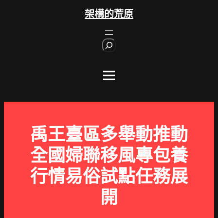
跳
架構的荒原
至
主
S
要
e
內
a
r
容
c
h
禹王臺區多舉動推動
全國婦聯移風專包養
行情易俗試點任務展
開