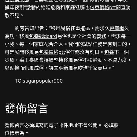
操年夜辦”激發的婚姻危機和家庭牴觸也
包養價格ptt
簡直消
散不見。
劉芳告知記者：“移風易俗任重道遠，需求久
包養網
久
為功，移風
包養網dcard
易俗也是全社會的義務，需求每一
小我、每一個家庭配合介入。我們的試點任務是有刻日的，
可是展開移風易
包養價格ptt
俗任務沒有刻日。
包養
下一個
步驟，禹王臺區會持續堅持移風易俗不松幹勁、不減力度，
以點擴面化風成俗，讓文明新風氣吹進千家萬戶。”
TC:sugarpopular900
發佈留言
發佈留言必須填寫的電子郵件地址不會公開。
必填欄
位標示為
*