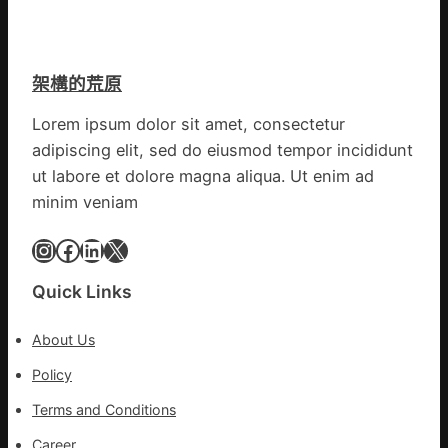
會
勝
挑
以
戰
產
拼
架構的荒原
興
出
農
一
Lorem ipsum dolor sit amet, consectetur
查
條
adipiscing elit, sed do eiusmod tempor incididunt
包
全
養
ut labore et dolore magna aliqua. Ut enim ad
球
價
供
minim veniam
錢
應
_
Instagram
Facebook
LinkedIn
X
鏈
中
國
Quick Links
網
About Us
Policy
Terms and Conditions
Career