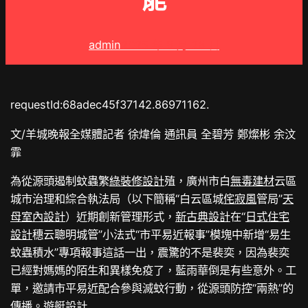
能
admin
2025 年 8 月 28 日
requestId:68adec45f37142.86971162.
文/羊城晚報全媒體記者 徐煒倫 通訊員 全碧芳 鄭燦彬 余汶
霏
為從源頭遏制蚊蟲繁
綠裝修設計
殖，廣州市白
無毒建材
云區
城市治理和綜合執法局（以下簡稱“白云區城
侘寂風
管局”
天
母室內設計
）近期創新管理形式，
新古典設計
在“
日式住宅
設計
穗云聰明城管”小法式“市平易近報事”模塊中新增“易生
蚊蟲積水”專項報事這話一出，震驚的不是裴奕，因為裴奕
已經對媽媽的陌生和異樣免疫了，藍雨華倒是有些意外。工
單，邀請市平易近配合參與滅蚊行動，從源頭防控“兩熱”的
傳播。
遊艇設計