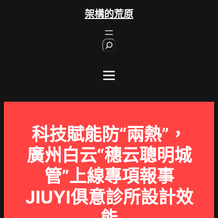
跳
架構的荒原
至
主
S
要
e
內
a
r
容
c
h
科技賦能防“兩熱”，
廣州白云“穗云聰明城
管”上線專項報事
JIUYI俱意診所設計效