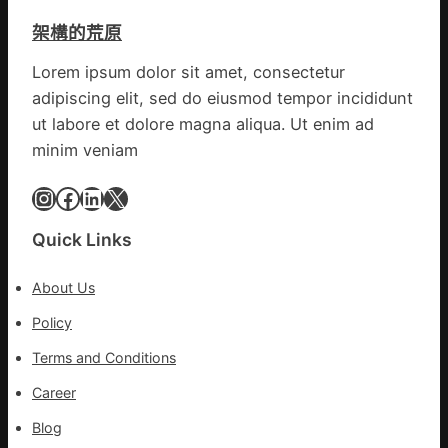
康
味
架構的荒原
森
_
和
中
Lorem ipsum dolor sit amet, consectetur
診
國
adipiscing elit, sed do eiusmod tempor incididunt
所
網
家
ut labore et dolore magna aliqua. Ut enim ad
醫
minim veniam
科
復
Instagram
Facebook
LinkedIn
X
病
院
Quick Links
盡
心
About Us
盡
力
Policy
防
Terms and Conditions
控
疫
Career
情
Blog