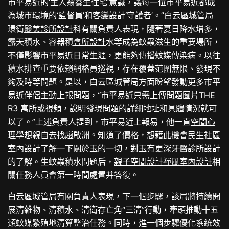
市平易近的‘主人翁
養生住宅
’意識，讓每一位市平易近都成
為城市環境的‘監督員’和
客變設計
‘守護者’。”白云區城管局
環衛
醫美診所設計
科有關負責人表現，隨著夏日降水增多，
露天積水、容器積
會所設計
水等成為蚊蟲滋生的重要場所，
不僅影響市平易近日常生涯，更能夠傳播蚊媒傳染病。以往
積水排查重要依賴網格員巡視，存在覆蓋范圍無限、發現不
夠及時等問題。是以，白云區城管局方面盼望發動更多市平
易近伴侶主動上報問題，“市平易近只需上傳問題圖片
THE
R3 寓所
或視頻，說明發現問題的詳細地址和具體情況就可
以了。”上述負責人提到，市平易近上報易，他一直
空間心
理學
想親自去找趙啟洲。知道了價格，想藉此機會
民生社區
室內設計
了解一下關於玉的一切，對玉有更深
牙醫診所設計
的了解。生蚊蟲積水問題后，
親子空間設計
禪風室內設計
相
關任務人員會第一時間處置并答復。
白云區城管局有關負責人表現，下一個步驟，該局將持續開
展清雜物、清積水、清衛存亡角“三清”行動，牽頭推動十五
類蚊媒繁殖地清算整治任務。同時，進一個步驟優化系統效