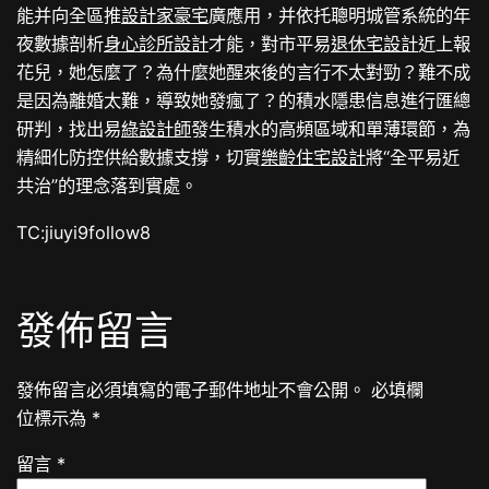
能并向全區推
設計家豪宅
廣應用，并依托聰明城管系統的年
夜數據剖析
身心診所設計
才能，對市平易
退休宅設計
近上報
花兒，她怎麼了？為什麼她醒來後的言行不太對勁？難不成
是因為離婚太難，導致她發瘋了？的積水隱患信息進行匯總
研判，找出易
綠設計師
發生積水的高頻區域和單薄環節，為
精細化防控供給數據支撐，切實
樂齡住宅設計
將“全平易近
共治”的理念落到實處。
TC:jiuyi9follow8
發佈留言
發佈留言必須填寫的電子郵件地址不會公開。
必填欄
位標示為
*
留言
*