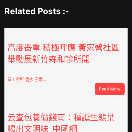
Related Posts :-
高度器重 積極呼應 黃家營社區
舉動展新竹森和診所開
員工診所 健檢 民眾…
:
Read More
高
度
器
重
云查包養價錢南：種誕生態葉
積
喝出文明味_中國網
極