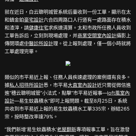
就在近日，白云聰明城管系統后臺收到一份工單，顯示在太
和鎮金鉑
豪宅設計
六合四周路口人行道有一處路面存在積水
和渣滓，請
健康住宅
求疾速清算。太和市政所任務人員收到
工單告訴后，立刻到現場處理，并
商業空間室內設計
攝影上
傳閉環處
中醫診所設計
理。從上報到處理，僅一個小時就將
工單處理完畢。
類似的市平易近上報、任務人員疾速處理的案例還有良多。
據
私人招待所設計
悉，市平易
大直室內設計
近只需從微信進
進“穗云聰明城管”小法式，點擊“市平易近報事—
loft風室內
設計
—易生蚊蟲積水”即可上報問題。截至8月25日，系統
共收到市平易近上報的易生蚊蟲積水工單335宗，辦結265
宗，按時整改率達79%。
“我們新增‘易生蚊蟲積水’
老屋翻新
專項報事工單，旨在激發