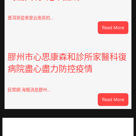
呼
應
黃
普洱茶從來是云南茶的…
家
:
Read More
營
云
社
查
區
包
舉
養
膠州市心思康森和診所家醫科復
動
價
展
病院盡心盡力防控疫情
錢
新
南：
竹
種
森
誕
和
民眾網·海報消息膠州…
生
診
:
Read More
態
所
膠
葉
開
州
喝
市
出
心
文
思
明