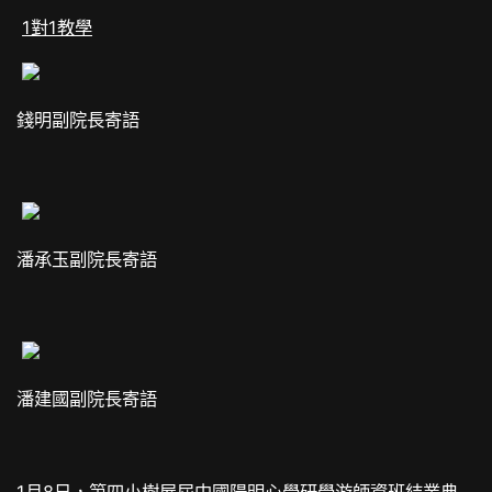
1對1教學
錢明副院長寄語
潘承玉副院長寄語
潘建國副院長寄語
1月8日，第四
小樹屋
屆中國陽明心學研學游師資班結業典