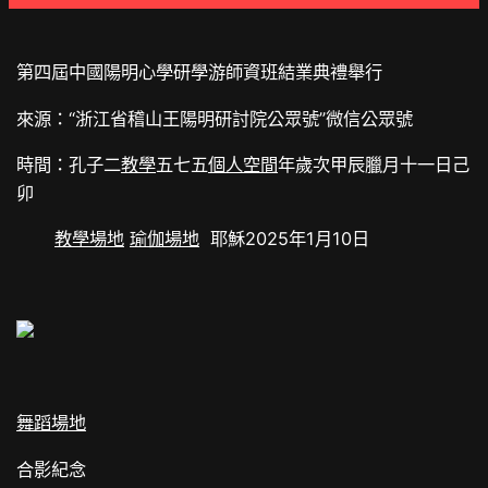
第四屆中國陽明心學研學游師資班結業典禮舉行
來源：“浙江省稽山王陽明研討院公眾號”微信公眾號
時間：孔子二
教學
五七五
個人空間
年歲次甲辰臘月十一日己
卯
教學場地
瑜伽場地
耶穌2025年1月10日
舞蹈場地
合影紀念