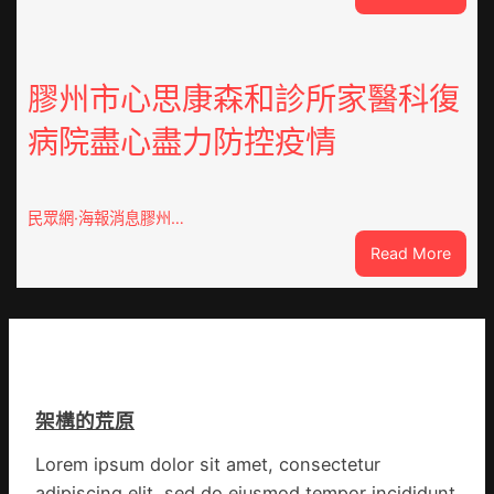
云
社
查
區
包
舉
養
膠州市心思康森和診所家醫科復
動
價
展
病院盡心盡力防控疫情
錢
新
南：
竹
種
森
誕
和
民眾網·海報消息膠州…
生
診
:
Read More
態
所
膠
葉
開
州
喝
市
出
心
文
思
明
康
味
架構的荒原
森
_
和
中
Lorem ipsum dolor sit amet, consectetur
診
國
adipiscing elit, sed do eiusmod tempor incididunt