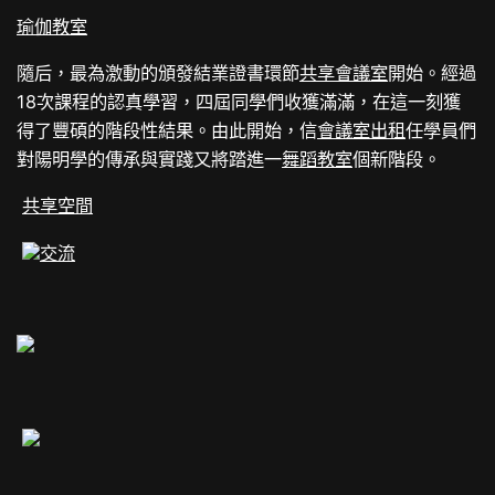
瑜伽教室
隨后，最為激動的頒發結業證書環節
共享會議室
開始。經過
18次課程的認真學習，四屆同學們收獲滿滿，在這一刻獲
得了豐碩的階段性結果。由此開始，信
會議室出租
任學員們
對陽明學的傳承與實踐又將踏進一
舞蹈教室
個新階段。
共享空間
交流