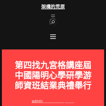
跳
架構的荒原
至
主
S
要
e
內
a
r
容
c
h
第四找九宮格講座屆
中國陽明心學研學游
師資班結業典禮舉行
admin
2025 年 3 月 9 日