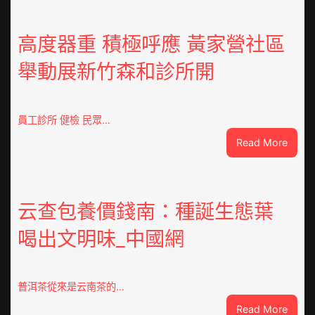
高度器重 積極呼應 黃家營社區
舉動展新竹森和診所開
員工診所 健檢 民眾…
:
Read More
高
度
器
重
云查包養價錢南：種誕生態葉
積
喝出文明味_中國網
極
呼
應
黃
普洱茶從來是云南茶的…
家
:
Read More
營