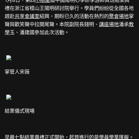
禮在浙江省稽山王陽明研討院舉行。學員們紛紛從全國各地
趕赴
共享會議室
紹興，期盼已久的活動在熱烈的
聚會場地
掌
聲與歡笑聲中拉開尾聲。本院副院長錢明、
講座場地
潘承
教
學
玉、潘建國參加此次活動。
掌管人宋薇
結業儀式現場
早晨七點結業典禮正式開始，起首進行的是學員學業匯報。