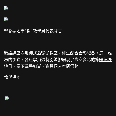
聚會場地
學
1對1教學
員代表發言
頒證
講座場地
儀式后
瑜伽教室
，師生配合合影紀念。這一難
忘的夜晚，各班學員還特別編排展現了豐富多彩的節
舞蹈場
地
目，臺下掌聲如潮、歡聲
個人空間
雷動。
教學場地