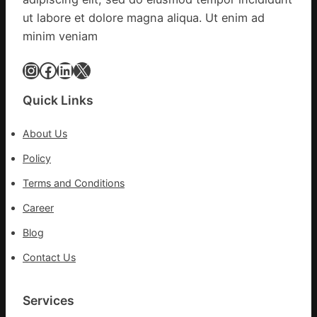
所
網
家
ut labore et dolore magna aliqua. Ut enim ad
醫
minim veniam
科
復
Instagram
Facebook
LinkedIn
X
病
院
Quick Links
盡
心
About Us
盡
力
Policy
防
Terms and Conditions
控
疫
Career
情
Blog
Contact Us
Services