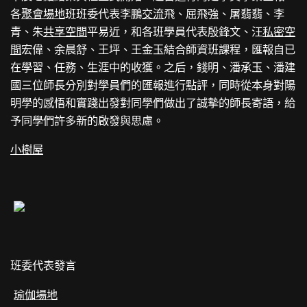
各
聚會場地
班班委代表李鵬
交流
飛、屈飛強、屠翡翡、李
青、朱
共享空間
平易近，和各班學員代表殷鋒文、汪
私密空
間
宏偉、余晨舒、王坪、王金玉結合師資班課程，匯報自已
在學習、任務、生涯中的收獲。之后，錢明、潘承玉、潘建
國三位師長分別對學員們的匯報進行點評，同時從本身對陽
明學的感悟和實踐出發對同學們做出了誠摯的師長寄語，給
予同學們許多新的啟發與思慮。
小樹屋
班委代表發言
瑜伽場地