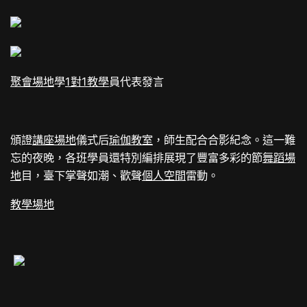
聚會場地
學
1對1教學
員代表發言
頒證
講座場地
儀式后
瑜伽教室
，師生配合合影紀念。這一難
忘的夜晚，各班學員還特別編排展現了豐富多彩的節
舞蹈場
地
目，臺下掌聲如潮、歡聲
個人空間
雷動。
教學場地