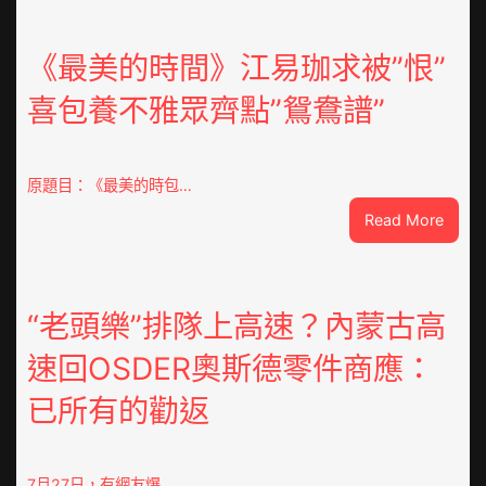
《最美的時間》江易珈求被”恨”
喜包養不雅眾齊點”鴛鴦譜”
原題目：《最美的時包…
:
Read More
《最
美
的
時
“老頭樂”排隊上高速？內蒙古高
間》
速回OSDER奧斯德零件商應：
江
易
已所有的勸返
珈
求
被”
恨”
7月27日，有網友爆…