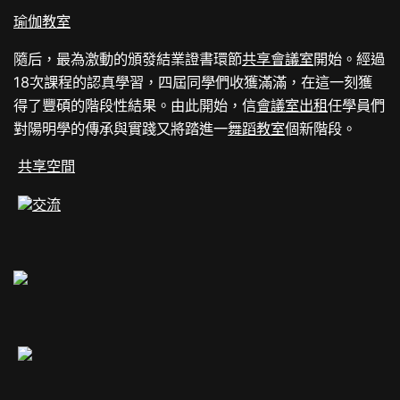
瑜伽教室
隨后，最為激動的頒發結業證書環節
共享會議室
開始。經過
18次課程的認真學習，四屆同學們收獲滿滿，在這一刻獲
得了豐碩的階段性結果。由此開始，信
會議室出租
任學員們
對陽明學的傳承與實踐又將踏進一
舞蹈教室
個新階段。
共享空間
交流