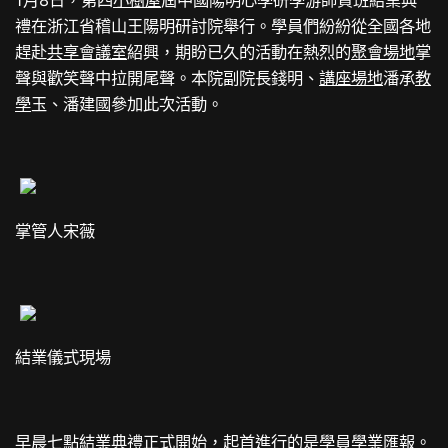
禮在浙江省稽山王陽明研討院舉行。學員們紛紛從全國各地
趕赴
共享會議室
紹興，期盼已久的活動在熱烈的
聚會場地
掌
聲與歡笑聲中拉開尾聲。本院副院長錢明、
講座場地
潘承
教
學
玉、潘建國參加此次活動。
掌管人宋薇
結業儀式現場
早晨七點結業典禮正式開始，起首進行的是學員學業匯報。