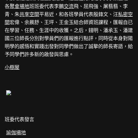
各
聚會場地
班班委代表李鵬
交流
飛、屈飛強、屠翡翡、李
青、朱
共享空間
平易近，和各班學員代表殷鋒文、汪
私密空
間
宏偉、余晨舒、王坪、王金玉結合師資班課程，匯報自已
在學習、任務、生涯中的收獲。之后，錢明、潘承玉、潘建
國三位師長分別對學員們的匯報進行點評，同時從本身對陽
明學的感悟和實踐出發對同學們做出了誠摯的師長寄語，給
予同學們許多新的啟發與思慮。
小樹屋
班委代表發言
瑜伽場地