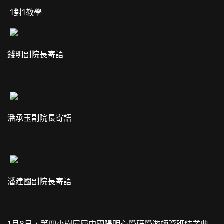
1對1教學
錢明副院長寄語
潘承玉副院長寄語
潘建國副院長寄語
1月8日，第四
小樹屋
屆中國陽明心學研學游師資班結業典