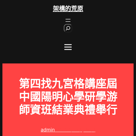
跳
架構的荒原
至
主
S
要
e
內
a
r
容
c
h
第四找九宮格講座屆
中國陽明心學研學游
師資班結業典禮舉行
admin
2025 年 3 月 8 日