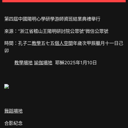
第四屆中國陽明心學研學游師資班結業典禮舉行
來源：“浙江省稽山王陽明研討院公眾號”微信公眾號
時間：孔子二
教學
五七五
個人空間
年歲次甲辰臘月十一日己
卯
教學場地
瑜伽場地
耶穌2025年1月10日
舞蹈場地
合影紀念