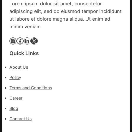
Lorem ipsum dolor sit amet, consectetur
定
件
adipiscing elit, sed do eiusmod tempor incididunt
陶：
商
冬
ut labore et dolore magna aliqua. Ut enim ad
應：
日
已
minim veniam
年
所
夜
Instagram
Facebook
LinkedIn
X
有
棚
的
蔬
勸
Quick Links
菜
返
生
About Us
孩
子
Policy
忙
Terms and Conditions
_
中
Career
國
Blog
網
Contact Us