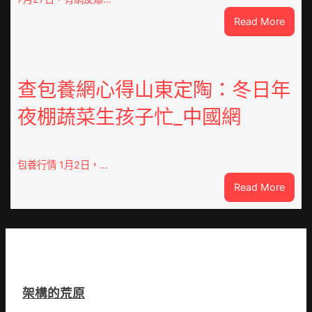
喜
:
Read More
包
“老
養
頭
不
樂”
雅
排
查包養網心得山東定陶：冬日年
眾
隊
齊
夜棚蔬菜生孩子忙_中國網
上
點”
高
鴛
速？
鴦
內
包養行情 1月2日，…
譜”
蒙
:
Read More
古
查
高
包
速
養
回
網
OSDE
心
奧
得
斯
架構的荒原
山
德
東
零