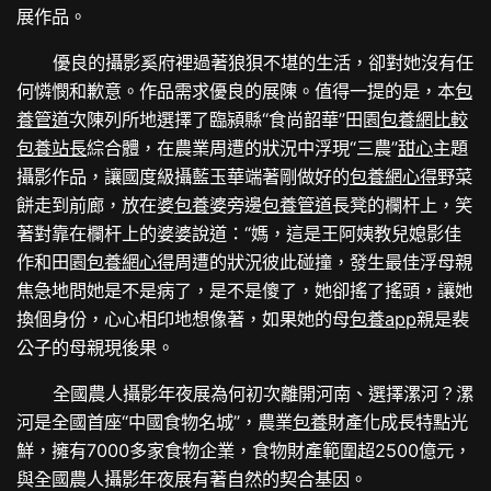
展作品。
優良的攝影奚府裡過著狼狽不堪的生活，卻對她沒有任
何憐憫和歉意。作品需求優良的展陳。值得一提的是，本
包
養管道
次陳列所地選擇了臨潁縣“食尚韶華”田園
包養網比較
包養站長
綜合體，在農業周遭的狀況中浮現“三農”
甜心
主題
攝影作品，讓國度級攝藍玉華端著剛做好的
包養網心得
野菜
餅走到前廊，放在婆
包養
婆旁邊
包養管道
長凳的欄杆上，笑
著對靠在欄杆上的婆婆說道：“媽，這是王阿姨教兒媳影佳
作和田園
包養網心得
周遭的狀況彼此碰撞，發生最佳浮母親
焦急地問她是不是病了，是不是傻了，她卻搖了搖頭，讓她
換個身份，心心相印地想像著，如果她的母
包養app
親是裴
公子的母親現後果。
全國農人攝影年夜展為何初次離開河南、選擇漯河？漯
河是全國首座“中國食物名城”，農業
包養
財產化成長特點光
鮮，擁有7000多家食物企業，食物財產範圍超2500億元，
與全國農人攝影年夜展有著自然的契合基因。