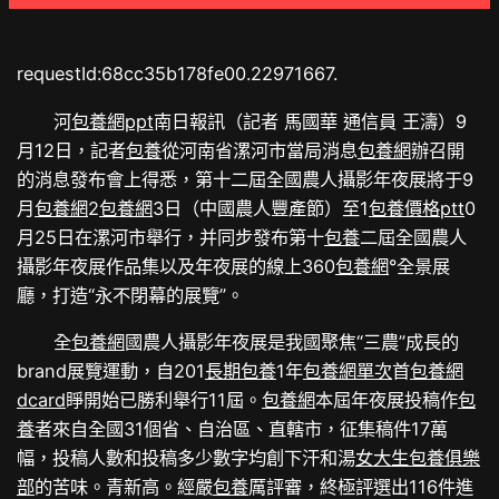
requestId:68cc35b178fe00.22971667.
河
包養網ppt
南日報訊（記者 馬國華 通信員 王濤）9
月12日，記者
包養
從河南省漯河市當局消息
包養網
辦召開
的消息發布會上得悉，第十二屆全國農人攝影年夜展將于9
月
包養網
2
包養網
3日（中國農人豐產節）至1
包養價格ptt
0
月25日在漯河市舉行，并同步發布第十
包養
二屆全國農人
攝影年夜展作品集以及年夜展的線上360
包養網
°全景展
廳，打造“永不閉幕的展覽”。
全
包養網
國農人攝影年夜展是我國聚焦“三農”成長的
brand展覽運動，自201
長期包養
1年
包養網單次
首
包養網
dcard
睜開始已勝利舉行11屆。
包養網
本屆年夜展投稿作
包
養
者來自全國31個省、自治區、直轄市，征集稿件17萬
幅，投稿人數和投稿多少數字均創下汗和湯
女大生包養俱樂
部
的苦味。青新高。經嚴
包養
厲評審，終極評選出116件進