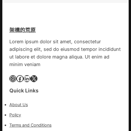
島
和
診
所
減
架構的荒原
重
青
Lorem ipsum dolor sit amet, consectetur
島
adipiscing elit, sed do eiusmod tempor incididunt
市
ut labore et dolore magna aliqua. Ut enim ad
衛
minim veniam
生
安
Instagram
Facebook
LinkedIn
X
康
委
訪
Quick Links
問
慰
About Us
勞
Policy
疫
情
Terms and Conditions
防