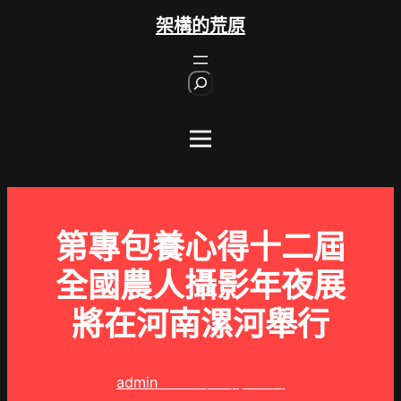
跳
架構的荒原
至
主
S
要
e
內
a
r
容
c
h
第專包養心得十二屆
全國農人攝影年夜展
將在河南漯河舉行
admin
2025 年 9 月 21 日