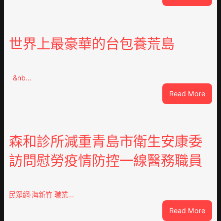
指
女
友
送
世界上最豪華的台包養荒島
綠
帽
客
&nb…
工
秀
:
Read More
傳
世
醫
界
院
上
費
最
森和診所減重青島市衛生安康委
用
豪
訪問慰勞疫情防控一線醫務職員
梯
華
間
的
暴
台
打
包
民眾網·海新竹 職業…
性
養
:
Read More
侵
荒
森