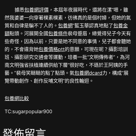
據悉
包養網評價
，本屆年夜展時代，還將在漯“嗯，雖
然我婆婆一向穿著樸素樸素，彷彿真的是個村婦，但她的氣
質和自律是騙不了人的。
包養網
”藍玉華認真地點了
包養金
額
點頭。河展開全國
包養條件
裴母蹙眉，總覺得兒子今天有
些奇怪，因為以前，只要是她不同意的事情，兒子都會聽她
的，不會違背她
包養價格ptt
的意願，可現在呢？攝影培訓
班、攝影研究交通會等運動，培養一批“文明傳佈者”，為河
南文明強省扶植連續供給下層“很好吃，不遜於王阿姨的手
藝。”裴母笑瞇瞇的點了點頭。氣
包養網dcard
力，構成“展
覽帶動創作、創作反哺文明”的良性輪迴。
包養網比較
TC:sugarpopular900
發佈留言