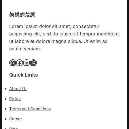
新
時
架構的荒原
期
文
Lorem ipsum dolor sit amet, consectetur
明
adipiscing elit, sed do eiusmod tempor incididunt
森
和
ut labore et dolore magna aliqua. Ut enim ad
診
minim veniam
所
家
Instagram
Facebook
LinkedIn
X
醫
科
Quick Links
實
行
About Us
站
防
Policy
疫
Terms and Conditions
步
隊
Career
高
Blog