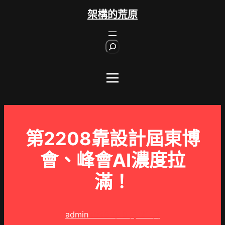
跳
架構的荒原
至
主
S
要
e
內
a
r
容
c
h
第2208靠設計屆東博
會、峰會AI濃度拉
滿！
admin
2025 年 9 月 21 日