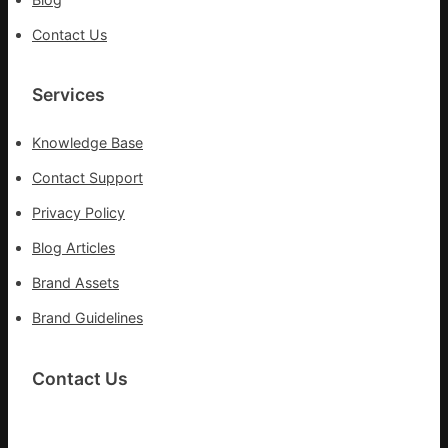
舉
旗
Contact Us
號
的
湊
Services
集
地
Knowledge Base
Contact Support
Privacy Policy
Blog Articles
Brand Assets
Brand Guidelines
Contact Us