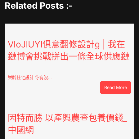
Related Posts :-
VloJIUYI俱意翻修設計g | 我在
鏈博會挑戰拼出一條全球供應鏈
樂齡住宅設計 你有沒…
:
Read More
VloJI
俱
意
翻
因特而勝 以產興農查包養價錢_
修
中國網
設
計