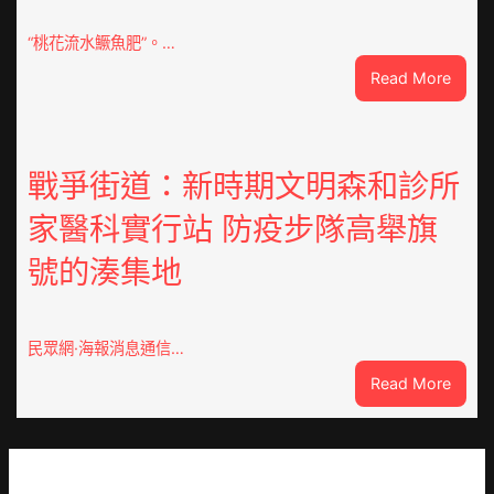
g
|
“桃花流水鱖魚肥”。…
我
:
Read More
在
因
鏈
特
博
而
會
勝
戰爭街道：新時期文明森和診所
挑
以
戰
家醫科實行站 防疫步隊高舉旗
產
拼
興
出
號的湊集地
農
一
查
條
包
全
養
民眾網·海報消息通信…
球
價
供
:
Read More
錢
應
戰
_
鏈
爭
中
街
國
道：
網