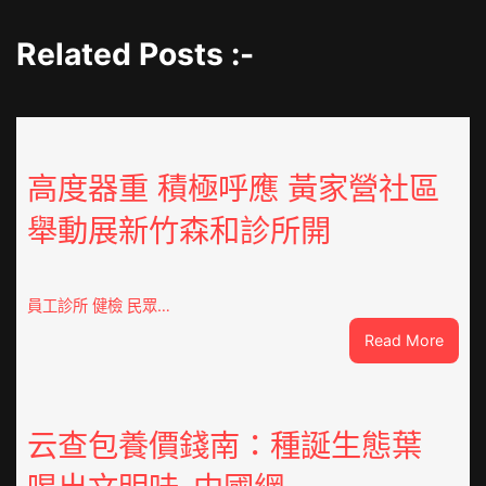
Related Posts :-
高度器重 積極呼應 黃家營社區
舉動展新竹森和診所開
員工診所 健檢 民眾…
:
Read More
高
度
器
重
云查包養價錢南：種誕生態葉
積
極