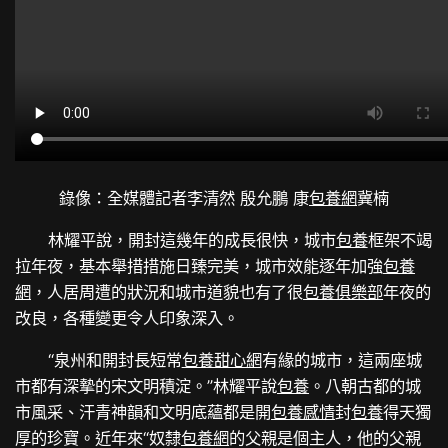
錄像：全媒體記者李清然 殷允鵬 康
包養網
冀楠
林耀平說，開封這幾年的成長很快，城市
包養
框架不竭
拉年夜，基本舉措措施日臻完美，城市效能逐年加強
包養
網
，人居周遭的狀況和城市道貌也有了很
包養俱樂部
年夜的
改良，各種變更令人印象深入。
“泉州和開封長短常
包養甜心網
有緣的城市，這兩座城
市都有深摯的宋文明積淀。”林耀平說
包養
。八朝古都的城
市風采、汗青神韻和文明底蘊都是開
包養感情
封
包養
得天獨
厚的珍寶。近年來“奴隸
包養網
的父親是個主人，他的父親