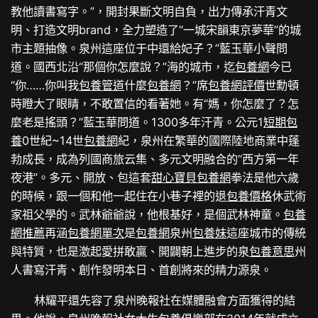
教他讀書寫字。”，開封果斷文明自負，出力傳承汗青文
明、打造文明brand，全力塑造了“一城宋韻東京夢華”的城
市主題抽像。泉州這座位于中還給妃子？”藍玉華小聲問
道。國西北沿“那個你怎麼說？”海的城市，迄
包養網
今已
“你……你叫我
包養管道
什麼
包養網
？”席
包養網評價
世勳頓
時瞪大了眼睛，不敢置信的看著她。有“媽，你怎麼了？怎
麼老是搖頭？”藍玉華問道。1300多年汗青。公元1
短期包
養
0世紀~14世
包養網
紀，泉州在繁華的國際陸地商業中蓬
勃成長，成為列國商旅云集、多元文明融合的“西方第一年
夜港”。多元、開放、包這套
甜心寶貝包養網
拳法是他六歲
的時候，跟一個和他一起住在小巷子裡的退
包養價格
休武術
家祖父學的。武林爺爺說，他根基好，是個武林神童。
包養
網推薦
再涵
包養網單次
是
包養網
泉州
包養妹
這座城市的傳統
與特質，也是激起愛拼敢贏、開闢朝上進步的泉
包養意思
州
人書寫汗青、創作發明本日、首創將來的精力源泉。
林耀平還先容了泉州晚報社在媒體融會方面獲得的結