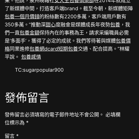
果。他說，泉州晚報社
女大生包養俱樂部
在2014年就成立
了新媒體中間，打造客戶端brand。截至今朝，新媒體矩陣
包養一個月價錢
的粉絲數有2200多萬，客戶端用戶數有
350多萬。“推動深
甜心
度融會是媒體成長年夜勢
包養
，我
們一直
包養金額
保持內在的事務為王，請求采編職員必需
是‘多面手’，獲得了必定的成就。我們等待著與媒體
包養價
格
同業進修
包養網dcard
短期包養
交通、配合提高。”林耀
平說。
包養感情
TC:sugarpopular900
發佈留言
發佈留言必須填寫的電子郵件地址不會公開。
必填欄
位標示為
*
留言
*