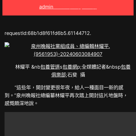
admin
2025 年 8 月 30 日
requestId:68b1d8f61fd6b5.61144712.
林耀平 &nb
包養管道
s
包養網
p;全媒體記者&nbsp
包養
俱樂部
;石斐 攝
“這些年，開封變更很年夜，給人一種面目一新的感
到。”泉州晚報社總編纂林耀平再次踏上開封這片地盤時，
感慨頗深地說。