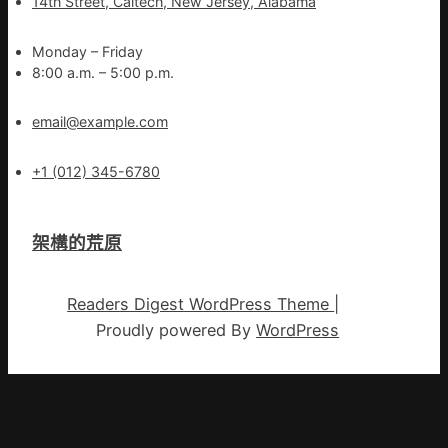
14th Street, Caltech, New Jersey, Alabama
Monday – Friday
8:00 a.m. – 5:00 p.m.
email@example.com
+1 (012) 345-6780
架構的荒原
Readers Digest WordPress Theme
|
Proudly powered By
WordPress