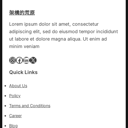
思
明
康
味
架構的荒原
森
_
和
中
Lorem ipsum dolor sit amet, consectetur
診
國
adipiscing elit, sed do eiusmod tempor incididunt
所
網
家
ut labore et dolore magna aliqua. Ut enim ad
醫
minim veniam
科
復
Instagram
Facebook
LinkedIn
X
病
院
Quick Links
盡
心
About Us
盡
力
Policy
防
Terms and Conditions
控
疫
Career
情
Blog