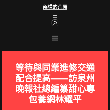
跳
架構的荒原
至
主
S
要
e
內
a
r
容
c
h
等待與同業進修交通
配合提高——訪泉州
晚報社總編纂甜心專
包養網林耀平