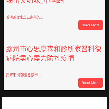
喝出文明味_中國網
呼
應
黃
普洱茶從來是云南茶的…
家
:
Read More
營
云
社
查
區
包
舉
養
膠州市心思康森和診所家醫科復
動
價
展
病院盡心盡力防控疫情
錢
新
南：
竹
種
森
誕
和
民眾網·海報消息膠州…
生
診
:
Read More
態
所
膠
葉
開
州
喝
市
出
心
文