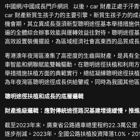
中國網/中國成長門戶網訊 以後，car 財產正處于汗
car 財產新質生孩子力的主要引擎。新質生孩子力的
機會期，其立異成長亟須新型聰明途徑基本舉措措施供
遍的全體綜合辦事效能與運轉效益往對待。聰明途徑基
高效設置裝備擺設，為區域經濟社會高東西的品質成長
粵港澳年夜灣區湊集了高密度的生齒與財產，是具有全
車智能和網聯賦能雙輪驅動，在聰明途徑扶植和利用方
舉措措施扶植方面的典範實行，總結凝練聰明途徑扶植
為年夜灣區聰明途徑成長供給鑒戒，同時為我國其他區域
聰明途徑扶植和成長的底層邏輯
財產進級邏輯：應對傳統途徑路況基建增速緩慢，推進
截至2023年末，廣東省公路通車總里程約22.3萬
逐步削減。2023年，全國公路扶植投資降落1.0%，2