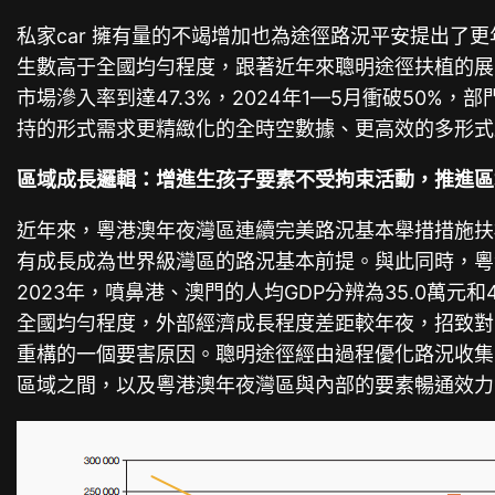
私家car 擁有量的不竭增加也為途徑路況平安提出了
生數高于全國均勻程度，跟著近年來聰明途徑扶植的展
市場滲入率到達47.3%，2024年1—5月衝破50
持的形式需求更精緻化的全時空數據、更高效的多形式
區域成長邏輯：增進生孩子要素不受拘束活動，推進區
近年來，粵港澳年夜灣區連續完美路況基本舉措措施扶
有成長成為世界級灣區的路況基本前提。與此同時，粵
2023年，噴鼻港、澳門的人均GDP分辨為35.0萬元和
全國均勻程度，外部經濟成長程度差距較年夜，招致對
重構的一個要害原因。聰明途徑經由過程優化路況收集
區域之間，以及粵港澳年夜灣區與內部的要素暢通效力