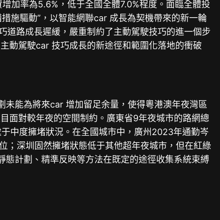
增加率為5.6%，低于全國全體7.0%程度。面臨全體投
施驅動”，以智能網聯car 成長為契機帶來的新一輪
技巧道路成長遲緩，嚴重制約了主動駕駛技巧的進一個步
動駕駛car 技巧成長的新途徑和範圍化落地的衝破
計劃未能為將來car 增加留足余量，使得粵港澳年夜灣區
目面對較年夜的空間制約。廣東省9年夜城市的路網總
體處于中度擁堵狀況。在全國城市中，廣州2023年通勤岑
跌5位；深圳固然擁堵狀態低于其他超年夜城市，但在紅綠
靜態計劃、精準反映等方法在既定的途徑收集系統束縛