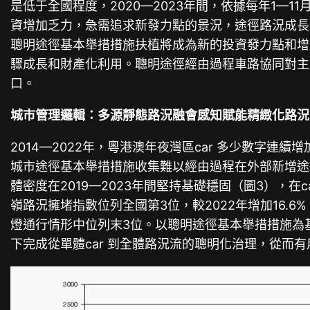
是低于全國程度，2020—2023年間，依據每年1—
資增加乏力，急需追求新發力點的景況，途徑路況成長方
聰明途徑基本舉措措施扶植將成為新的投資發力點和增
驟成長和財產化利用。聰明途徑經由過程車路協同對主
口。
城市管理邏輯：多源靜態路況融會感知賦能精緻化路況
2014—2022年，粵港澳年夜灣區car 多少數字
城市途徑基本舉措措施收集難以經由過程在外部新增途
體密度在2019—2023年間堅持基礎穩固（圖3），
嶺路況擁堵指數位列全國第3位，較2022年增加16.
燈通行情形中位列末3位。以聰明途徑基本舉措措施為
下完成從單體car 到全體路況流的聰明化治理，從而