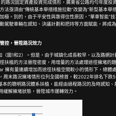
11月的路況固定資產投資完成情形，廣東省公路均勻年度投資
法亟須由“傳統基本舉措措施拉動”改變為“新型基本舉措措
加極。別的，由于平安性與靠得住性原因，“單車智能”
動駕駛車輛在感知、決議計劃和把持等方面賦能，將成為主
管控，晉陞路況效力
連續增加（圖1和2）。但是，由于城鎮化成長較早，以及路網
徑扶植的方法晉陞密度，用增量的方法處理途徑擁堵的題
在car 擁有量連續增加而途徑扶植空間較小的情形下，總
6%，周末路況擁堵情形位列全國榜首，較2022年排名下
基本的聰明路況體系扶植，能經由過程路況的及時感知、
有用緩解擁堵狀態，晉陞城市運轉效力。