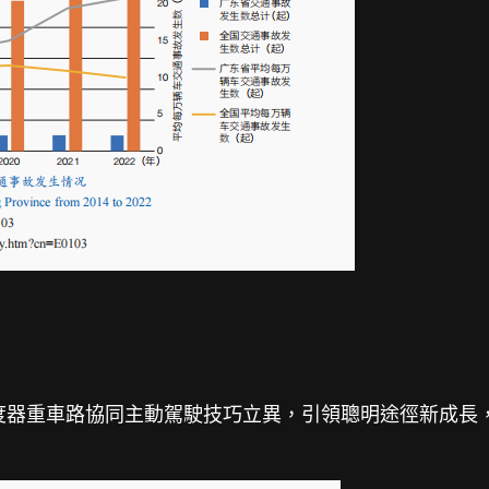
度器重車路協同主動駕駛技巧立異，引領聰明途徑新成長，展開了