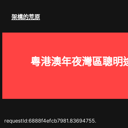
跳
至
架構的荒原
主
要
內
容
粵港澳年夜灣區聰明
requestId:6888f4efcb7981.83694755.