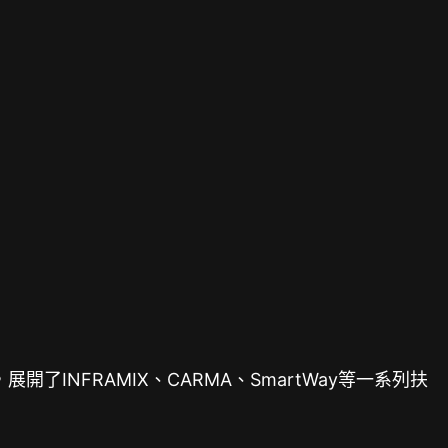
INFRAMIX、CARMA、SmartWay等一系列扶