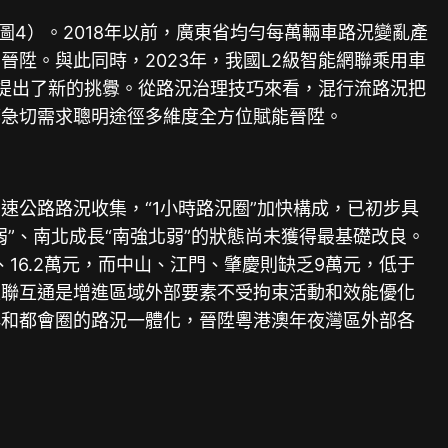
圖4）。2018年以前，廣東省均勻每萬輛車路況變亂產
陞。與此同時，2023年，我國L2級智能網聯乘用車
平安提出了新的挑釁。從路況治理技巧來看，混行流路況把
都急切需求聰明途徑多維度全方位賦能晉陞。
公路路況收集，“1小時路況圈”加快構成，已初步具
”、南北成長“南強北弱”的狀態尚未獲得最基礎改良。
萬元、16.2萬元，而中山、江門、肇慶則缺乏9萬元，低于
互聯互通是增進區域外部要素不受拘束活動和效能優化
群和都會圈的路況一體化，晉陞粵港澳年夜灣區外部各