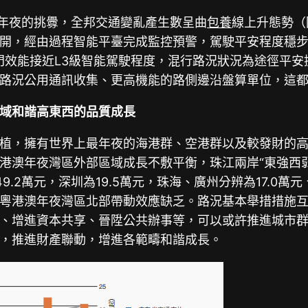
更年夜的挑釁，全邦交通變亂產生數呈曲
包養
線上升態勢（
開，經由過程智能平臺完成監控預警，駕駛平安程度穩步晉
%，部門效能接近L3級智能駕駛程度，混行路況狀況為途徑
路況公用通訊收集、更高機能的路側邊沿盤算單位，這
域和諧高東西的品質成長
植，擁有世界上最年夜的海港群、空港群以及較發財的高速
港澳年夜灣區外部區域成長不敷平衡，珠江兩岸“東強西弱
49.2萬元，深圳為19.5萬元，珠海、廣州分辨為17.0
粵港澳年夜灣區北部帶動效應缺乏。路況基本舉措措施
、增進資本共享、晉陞公共辦事等，可以或許推進城市
，推進財產聯動，增進各範疇和諧成長。