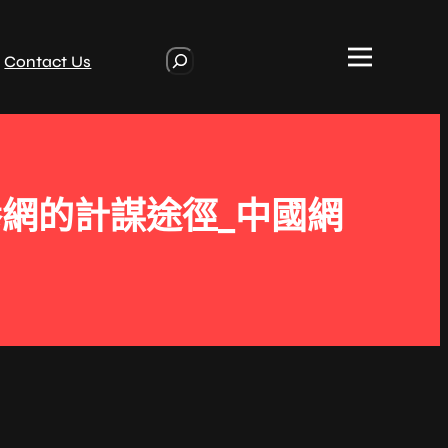
S
Contact Us
e
a
r
c
h
網的計謀途徑_中國網