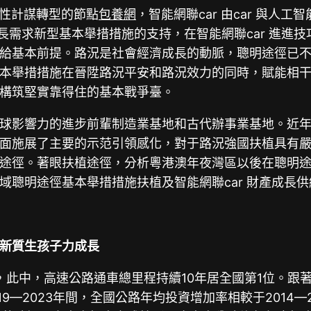
青性計謀轉型的節點
包養網
，智能網聯car 由car 與
成長需求新型基本舉措措施的支持，在智能網聯car 進
給基本前提。路況是社會經濟成長的動脈，聰明途徑已
本舉措措施在晉陞路況平安和路況效力的同時，賦能相
構筑堅實靠得住的基本戰爭臺。
球影響力的進步前輩制造業基地和古代辦事業基地。近
面施展了主要的示范引領感化，對于路況強國扶植具有
途徑。著眼扶植途徑，分析粵港澳年夜灣區以後在聰明
聰明途徑基本舉措措施扶植及智能網聯car 財產成長供
新質生孩子力成長
公里，此中，高速公路通車總里程持續10年居全國第1位。
019—2023年間，全國公路年均投資增加率相較于2014