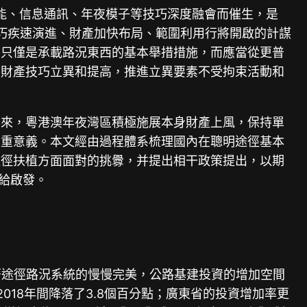
人工智能、信息通訊、年夜模子等技巧深度融會而催生，是
進技巧疾速演進、財產加快布局、範圍利用行將開啟的計謀
不只僅是承載路況東西的基本舉措措施，而應當從更普
干財產技巧立異和提高，推進立異要素不受拘束活動和
年來，粵港澳年夜灣區積極施展本身財產上風，保持單
嚴重意義。本文經由過程體系梳理國內在聰明途徑基本
途徑扶植方面面對的挑釁，并提出相干政策提出，以期
給啟發。
跟著途徑路況系統的慢慢完美，公路基建投資的增加空間
—2018年間降落了3.8個百分點；廣東省的投資增加率更