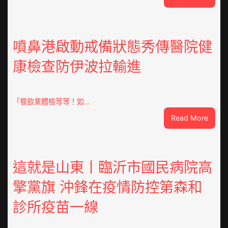
焦
點
OSDE
奧
噴鼻港啟動戒備狀態秀傳醫院健
斯
康檢查防伊波拉輸進
德
汽
車
零
「餐飲業體檢等等！如…
件
:
Read More
訪
噴
談
鼻
｜
港
預
啟
這就是山東丨臨沂市國民病院高
字
動
當
擎黨旗 沖鋒在疫情防控第森和
戒
先、
備
關
診所疫苗一線
狀
口
態
前