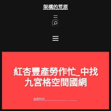
跳
架構的荒原
至
主
S
要
e
內
a
r
容
c
h
紅杏豐產勞作忙_中找
九宮格空間國網
admin
2024 年 9 月 7 日