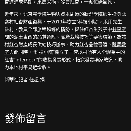
杏進進成熟期，果農采摘、發賣紅杏，一派忙碌氣象。
近年來，北京農學院生物與資本周遭的狀況學院師生投身北
寨村紅杏財產復興，于2019年樹立“科技小院”，采用先生
駐村、教員全部旅程領導的情勢，捉住紅杏生孩子中
共享空
間
的泥土東西的品質晉陞、高產栽培技巧等要害環節，為該
村紅杏財產成長供給技巧辦事，助力紅杏品德晉陞。
跳舞教
室
與此同時，“科技小院”樹立了一套以村所有人全體為主的
紅杏“internet+”的收集發賣形式，拓寬發賣渠
家教
道，助
力本地村平易近增收。
新華社記者 任超 攝
發佈留言