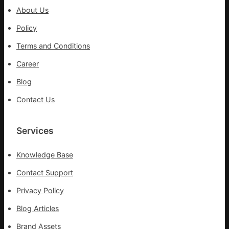
沖
About Us
鋒
在
Policy
疫
Terms and Conditions
情
防
Career
控
Blog
第
森
Contact Us
和
診
所
Services
疫
苗
Knowledge Base
一
線
Contact Support
Privacy Policy
Blog Articles
Brand Assets