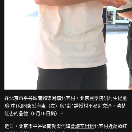
在北京市平谷區南獨樂河鎮北寨村，北京農學院研討生楊蕙
瑄(中)和同窗奚海東（左）與
1對1講授
村平易近交通，清楚
紅杏的品德（6月16日攝）。
近日，北京市平谷區南獨樂河鎮
會議室出租
北寨村近萬畝紅