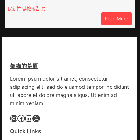
秀
移
傳
民新竹 健檢報告 異…
各
醫
地
:
Read More
院
各
這
健
部
就
康
門
是
檢
盡
山
查
心
東
防
盡
丨
伊
力
架構的荒原
臨
波
搶
沂
拉
險
Lorem ipsum dolor sit amet, consectetur
市
輸
救
adipiscing elit, sed do eiusmod tempor incididunt
國
進
災
民
ut labore et dolore magna aliqua. Ut enim ad
病
minim veniam
院
高
Instagram
Facebook
LinkedIn
X
擎
黨
Quick Links
旗