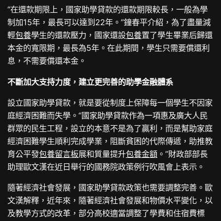
“在還款期限上，國家助學貸款的還款期限較長，一般為學
制加15年，最長可以達到22年。”鐘春平介紹，為了盡量減
輕
包養
學生的還款壓力，國家還設
包養
置了學生畢業后歸還
本金的寬限期，最長為5年。在此期間，學生只需要償還利
息，不需要償還本金。
不斷加大支持力度，建立更完善的助學金融體系
設立國家助學貸款，就是要從制度上保障每一個學生不因家
庭經濟困難而失學。“國家助學貸款作為一項惠及廣大人民
群眾的民生工程，設立的本意不是為了贏利，而是幫助家庭
經濟困難學生順利完成學業，阻斷貧困的代際傳遞，助推教
育公平發
包養留言板
展和質量提升
包養金額
。”財政部部長
助理歐文漢在近日舉行的國務院政策例行吹風會上表示。
隨著經濟社會發展，國家助學貸款政策也需要調整完善。歐
文漢解釋，近年來，隨著經濟社會發展和物價水平變化，以
及教學方式的改革，部分高校適當調整了學費和住宿費標