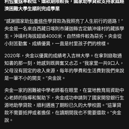
利
包養妹
率較低、還款期限較長，國家助學貸款支持家庭經
濟困難大學生順利完成學業
“感謝國家助
包養條件
學貸款為我照亮了人生前行的道路！”
央金是一名來自西藏日喀則市薩迦縣吉定鎮沖達村的藏族學
生。沖達村海拔超過4000米，自然條件較為惡劣。央金從
小刻苦勤奮、成績優異，一直是村里孩子們的榜樣。
2020年，央金以優異的成績考入吉林大學。在拿到錄取通
知書的那一刻，她感到既興奮又忐忑。“我家里一共9口人，
父母沒有固定的收入來源，每年的學費和生活費對我們來說
是一筆不小的開支。”央金說。
央金一家的困難被中學老師看在眼里，在當地教育局資助中
心老師的指導和幫助下，央金成功申請到了國家開發銀行生
源地助學貸款，順利邁進了期盼已久的大學校園。“這筆貸
款不需要抵押或者擔保，在讀期間我也不需要還款。”央金
說。