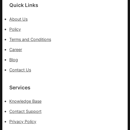
科
Quick Links
實
行
About Us
站
防
Policy
疫
Terms and Conditions
步
隊
Career
高
Blog
舉
旗
Contact Us
號
的
湊
Services
集
地
Knowledge Base
Contact Support
Privacy Policy