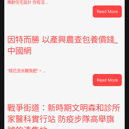
樂齡住宅設計 你有沒…
:
Read More
VloJI
俱
意
翻
因特而勝 以產興農查包養價錢_
修
中國網
設
計
g
|
“桃花流水鱖魚肥”。…
我
:
Read More
在
因
鏈
特
博
而
會
勝
戰爭街道：新時期文明森和診所
挑
以
戰
家醫科實行站 防疫步隊高舉旗
產
拼
興
出