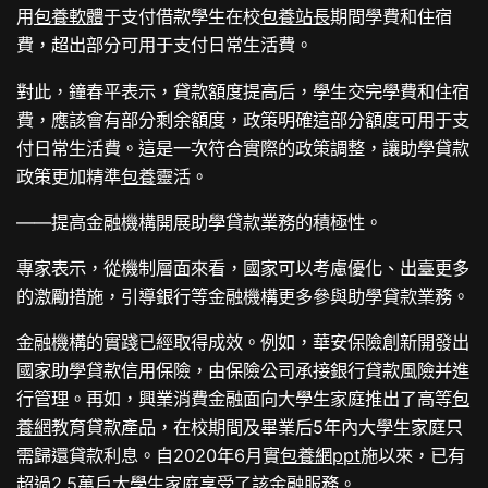
用
包養軟體
于支付借款學生在校
包養站長
期間學費和住宿
費，超出部分可用于支付日常生活費。
對此，鐘春平表示，貸款額度提高后，學生交完學費和住宿
費，應該會有部分剩余額度，政策明確這部分額度可用于支
付日常生活費。這是一次符合實際的政策調整，讓助學貸款
政策更加精準
包養
靈活。
——提高金融機構開展助學貸款業務的積極性。
專家表示，從機制層面來看，國家可以考慮優化、出臺更多
的激勵措施，引導銀行等金融機構更多參與助學貸款業務。
金融機構的實踐已經取得成效。例如，華安保險創新開發出
國家助學貸款信用保險，由保險公司承接銀行貸款風險并進
行管理。再如，興業消費金融面向大學生家庭推出了高等
包
養網
教育貸款產品，在校期間及畢業后5年內大學生家庭只
需歸還貸款利息。自2020年6月實
包養網ppt
施以來，已有
超過2.5萬戶大學生家庭享受了該金融服務。