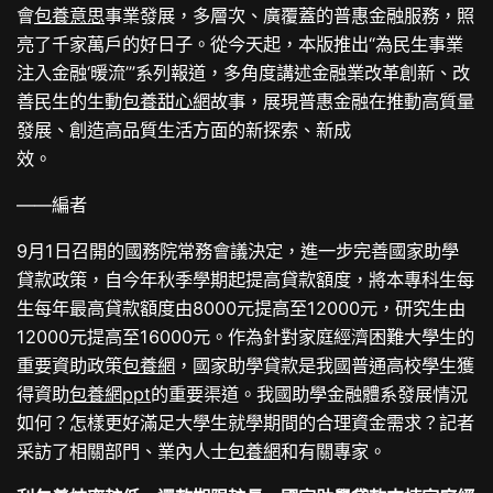
會
包養意思
事業發展，多層次、廣覆蓋的普惠金融服務，照
亮了千家萬戶的好日子。從今天起，本版推出“為民生事業
注入金融‘暖流’”系列報道，多角度講述金融業改革創新、改
善民生的生動
包養甜心網
故事，展現普惠金融在推動高質量
發展、創造高品質生活方面的新探索、新成
效。
——編者
9月1日召開的國務院常務會議決定，進一步完善國家助學
貸款政策，自今年秋季學期起提高貸款額度，將本專科生每
生每年最高貸款額度由8000元提高至12000元，研究生由
12000元提高至16000元。作為針對家庭經濟困難大學生的
重要資助政策
包養網
，國家助學貸款是我國普通高校學生獲
得資助
包養網ppt
的重要渠道。我國助學金融體系發展情況
如何？怎樣更好滿足大學生就學期間的合理資金需求？記者
采訪了相關部門、業內人士
包養網
和有關專家。