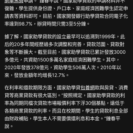
網車馬費
申請。”鐘春平說，國家助學貸款的申請材料并不
復雜，學生提供身份證、戶口本、家庭經濟困難學生認定申
請表等資料即可。目前，國家開發銀行助學貸款合同電子化
率達到98.7%，辦貸時間只需3至5分鐘。
據了解，國家助學貸款的設立最早可以追溯到1999年，此
后的20多年間經歷過多次調整和完善，貸款范圍、貸款對
象等不斷擴大。截至目前，國家助學貸款已累計發放3000
多億元，共資助1500多萬名家庭經濟困難學生。其中，
2020年發放378億元，資助學生506萬人次。2010年以
來，發放金額年均增長12.7%。
在利率和還款期限方面，國家助學貸
包養網
款與房貸、消費
貸等商業貸款有很大區別。“按照規定，國家助學貸款的利
率為同期同檔次貸款市場報價利率下浮30個基點，遠低于
各類商業貸款的利率。而且在校期間，學生的貸款利息全部
由財政補貼，學生本人不需要償還利息和本金。”鐘春平
說。