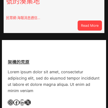
號的湊集地
農
一
查
條
包
全
養
民眾網·海報消息通信…
球
價
供
:
Read More
錢
應
戰
_
鏈
爭
中
街
國
道：
網
新
時
架構的荒原
期
文
Lorem ipsum dolor sit amet, consectetur
明
adipiscing elit, sed do eiusmod tempor incididunt
森
和
ut labore et dolore magna aliqua. Ut enim ad
診
minim veniam
所
家
Instagram
Facebook
LinkedIn
X
醫