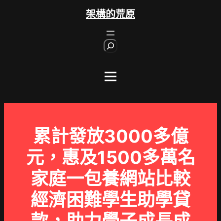
跳
架構的荒原
至
主
S
要
e
內
a
r
容
c
h
累計發放3000多億
元，惠及1500多萬名
家庭一包養網站比較
經濟困難學生助學貸