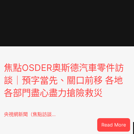
焦點OSDER奧斯德汽車零件訪
談｜預字當先、關口前移 各地
各部門盡心盡力搶險救災
央視網新聞（焦點訪談…
:
Read More
焦