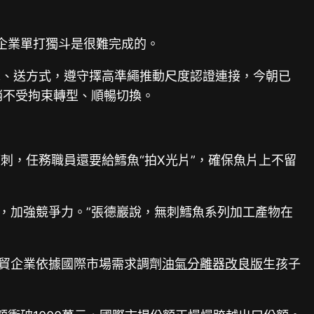
附企業單打獨斗是很難完成的。
識、送方式，遵守擇高準繩推動尺度認證連接，今朝已
銷不受拘束轉型、順暢切換。
刺，任務職員還要給鱈魚“拍X光片”，確保魚片上不留
物，加強競爭力。”張德巖說，無刺鱈魚系列加工產物在
外貿企業依據國際市場需求調劑
油氣分離器改良版
生孩子