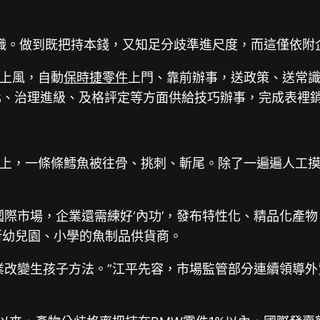
動辭職。做到既把持本錢，又知足分歧準進尺度，而這僅依
上風，自動
保時捷零件
上門、靠前辦事，送政策、送常
化、治理進級、及格評定等方面供給技巧辦事，完成表裡
上，一條條鱈魚被往骨、挑刺、斬尾。除了一遍遍人工摸
國際市場，企業還需練好‘內功’，發布特性化、精品化產
所幼兒園、小學的魚制品供貨商。
業改變生孩子方法。”江平先容，市場監管部分連續領導