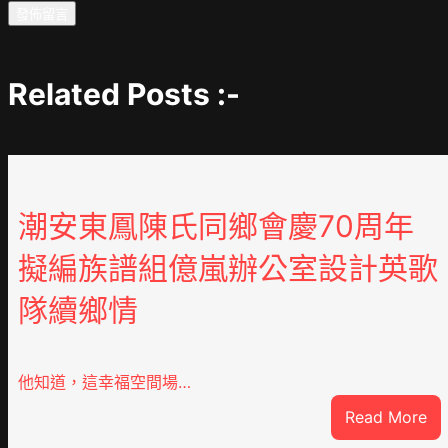
Related Posts :-
潮安東鳳陳氏同鄉會慶70周年
擬編族譜組億嵐辦公室設計英歌
隊續鄉情
他知道，這幸福空間場…
:
Read More
潮