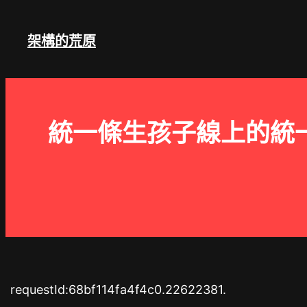
跳
至
架構的荒原
主
要
內
容
統一條生孩子線上的統
requestId:68bf114fa4f4c0.22622381.