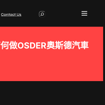
S
Contact Us
e
a
r
c
h
做OSDER奧斯德汽車