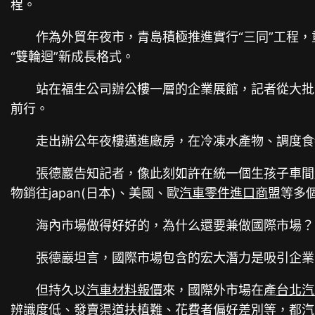
程。
作為外貿年夜市，青島積極推進實行“三同”工程，
“雙輪迴”新成長格式。
站在福生公司辦公樓一層的企業展館，記者從大批
前行。
走出辦公年夜樓邁進廠房，在冷凍水產物、調度食
張德巖告知記者，像此刻如許在統一個生孩子車間
物銷往japan(日本)、美國、歐
汽車零件進口商
盟等多
海內市場做得好好的，為什么還要兼做國際市場？
張德巖坦言，國際市場包含的宏大潛力是吸引企業
但持久以
汽車材料報價
來，國際外市場在產
台北汽
辨識度低、發賣渠道扶植難、花費者偏好差別等，都
汽