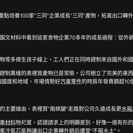
重點培養100家“三同”企業成長“三同”產物，拓寬出口
圖文材料中看到這家食物企業70多年的成長過程：從外銷
物等多條生孩子線上，工人們正在同時趕制來自國外和
趕制異樣的表裡貿產物已是常態。公司樹立了完美的東
個國度和地域，市場情勢好
汽車零件
的時辰年發賣額超10
的主要緣由，表裡貿“兩條腿”走路對公司久遠成長更
水箱
車材料
物尺度、認證請求上的明顯差別，好像一道有形的墻
車冷氣芯
能夠讓出口企業轉外銷后遭受“不服水土”。