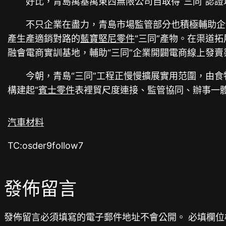
好比，青島萬基萬東西無限公司自取得“三同”認
不只企業在盡力，青島市場監管部分也積極輔助企
產生產適銷對路的
藍寶堅尼零件
“三同”產物。在渠道
融會電商實訓基地，輔助“三同”企業開闢電商線上發賣
今朝，青島“三同”工程正慢慢擴展實用范圍，由食
構建起“
賓士零件
表裡貿尺度連接、監管協同、辦事一
汽車材料
TC:osder9follow7
發佈留言
發佈留言必須填寫的電子郵件地址不會公開。
必填欄位