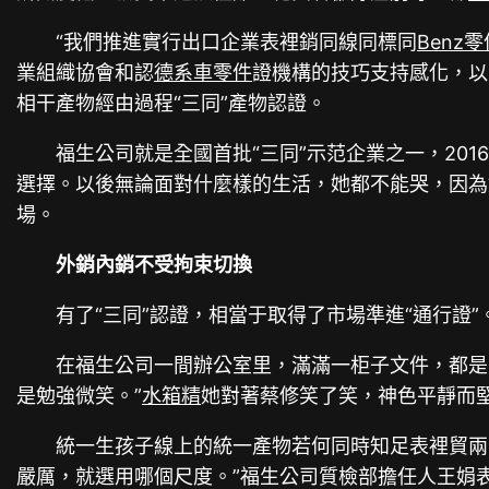
“我們推進實行出口企業表裡銷同線同標同
Benz零
業組織協會和認
德系車零件
證機構的技巧支持感化，以
相干產物經由過程“三同”產物認證。
福生公司就是全國首批“三同”示范企業之一，20
選擇。以後無論面對什麼樣的生活，她都不能哭，因為
場。
外銷內銷不受拘束切換
有了“三同”認證，相當于取得了市場準進“通行證”
在福生公司一間辦公室里，滿滿一柜子文件，都是
是勉強微笑。”
水箱精
她對著蔡修笑了笑，神色平靜而
統一生孩子線上的統一產物若何同時知足表裡貿兩
嚴厲，就選用哪個尺度。”福生公司質檢部擔任人王娟表