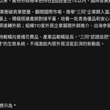
證以來，產物分歧格率把持在
BMW零件
1%以內，國際發賣
業衝破商業壁壘、翻開國際市場，推舉“三同”企業歸入當
拓展上，積極搭建產銷對接平臺，培養一批青島優品和安心
渠道轉外銷；組織110家外貿企業展開外銷推介、出海參
物範疇向普通花費品、產業品範疇延長。“三同”認證這把
體”的生態系統，不竭激起內貿外貿活氣彭湃的新動能。
標示為
*