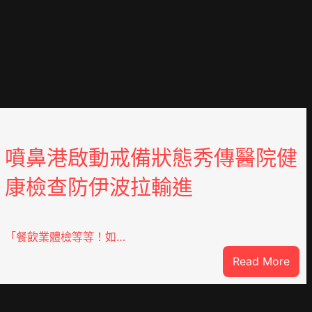
噴鼻港啟動戒備狀態秀傳醫院健
康檢查防伊波拉輸進
「餐飲業體檢等等！如…
:
Read More
噴
鼻