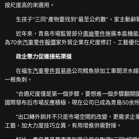
按尺度高的來選用。
生孩子“三同”產物要找到“最至公約數”，家主
近年來，青島市場監管部分
奧迪零件
施展本能機能
為70余
汽車零件報價
家外貿企業在尺度修訂、工藝優
政企聚力促連接拓渠道
在福生
汽車零件貿易商
公司鱈魚排加工車間流水線
一根魚刺。
“合適尺度僅是第一個步驟，要想進一個步驟翻開
國際發布后市場反應積極，現在公司已成為青島50余
“出口轉外銷并不只是市場空間的改變，更需求企
工藝、加大力度技巧立異，有用增進供需對接。