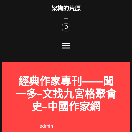
跳
架構的荒原
至
主
S
要
e
內
a
r
容
c
h
經典作家專刊——聞
一多–文找九宮格聚會
史–中國作家網
admin
2025 年 3 月 9 日