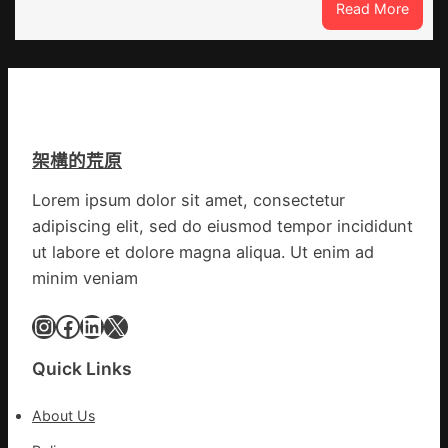
:
Read More
錢
應
戰
_
鏈
爭
中
街
國
道：
網
新
時
架構的荒原
期
文
Lorem ipsum dolor sit amet, consectetur
明
adipiscing elit, sed do eiusmod tempor incididunt
森
和
ut labore et dolore magna aliqua. Ut enim ad
診
minim veniam
所
家
Instagram
Facebook
LinkedIn
X
醫
科
Quick Links
實
行
About Us
站
防