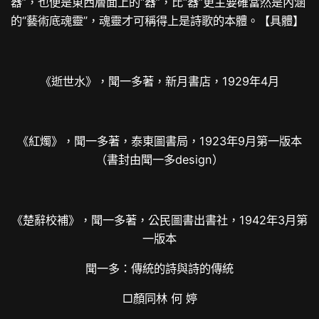
器”，也便是東西層面上的“器”，比“器”更主要確當然是內涵
的“藝術底魂靈”，魂靈才可稱得上是詩歌的本體。【具體】
《逝世水》，聞一多著，新月書店，1929年4月
《紅燭》，聞一多著，泰東圖書局，1923年9月第一版本
（書封由聞一多design）
《楚辭校補》，聞一多著，公民圖書出書社，1942年3月第
一版本
聞一多：傳統的詩與詩的傳統
□顏同林 何 婷