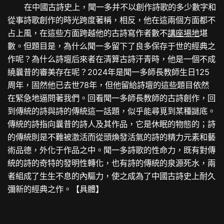
在中國古詩史上，聞一多并不以創作詩歌的多少數字和
從事詩歌創作的時光跨度著稱，相反，他在這兩個方面都不
占上風，在這些方面跨越他的古詩寫作者數不
講座場地
堪
數。但題目是，為什么聞一多留下了良多保存于世的經典之
作呢？為什么詩壇后來者在清算古詩汗青時，他是一個不成
繞曩昔的審美存在呢？2024年是聞一多師長教師生日125
周年，固然他已去世78年，但他留給詩壇的這些題目依然
在緊急地逼問著我們。回看聞一多師長教師的古詩創作，回
到傳統的詩與詩的傳統這一話題，似乎能尋覓到某種謎底。
傳統的詩指向曩昔的詩人及其作品，它是休眠的物態的；詩
的傳統則是不難被激活而從頭煥發活氣的詩的精力元素和藝
術品德，外化于作品之中。聞一多詩歌的性命力，既有對傳
統的詩的奇特的發明性轉化，也有詩的傳統的泉源死水，兩
者組成了生生不息的內驅力，使之成為了中國古詩史上耐久
彌新的經典之作。【具體】