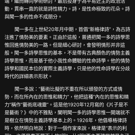
端，繼而轉向學術研討，最后投身于為平易近主的政治活
動，貫串一直的就是詩性精力。詩，是性命極致的花朵。詩
與聞一多的性命不成朋分。
聞一多在上世紀20年月中期，首倡“新格律詩”，為古詩
注進了情勢美的要素。正由於這般，普通把聞一多的詩學思
惟回進情勢美的一路。但是細心研討，會發明情形并非這
般。聞一多詩學思惟的基本，不是帶有古典顏色的情勢主義
詩學思惟，而是基于他小我性命體驗的性命詩學。他的情勢
詩學和國民本位的實際主義詩學，只是他的性命詩學在分歧
時代的詳細表示形狀。
聞一多說：“藝術比擬的不重在所以頒發的方式或情
勢，而在所內在的思惟和精力”，他把這種“內在的思惟和精
力”稱作“藝術底魂靈”。這是他1920年12月寫的《片子是不
是藝術？》中的不雅點，闡明聞一多的詩學思惟一開端就不
是樹立在情勢主義詩學基本上的。1926年，他倡導格律詩
時，依然明白地說：對于一個作家來說，格律是“表示的利