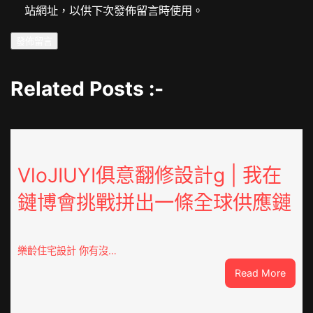
站網址，以供下次發佈留言時使用。
Related Posts :-
VloJIUYI俱意翻修設計g | 我在
鏈博會挑戰拼出一條全球供應鏈
樂齡住宅設計 你有沒…
:
Read More
VloJI
俱