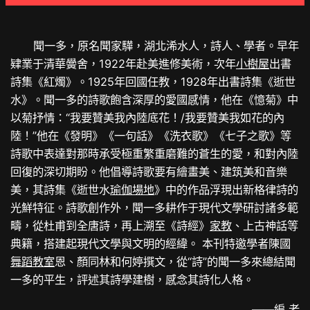
聞一多，原名聞家驊，湖北浠水人，詩人、學者。早年
肄業于清華黌舍，1922年赴美進修美術，次年
小樹屋
出書
詩集《紅燭》。1925年回國任教，1928年出書詩集《逝世
水》。聞一多的詩歌飽含深厚的愛國感情，他在《憶菊》中
以菊抒情：“我要贊美我內陸底花！/我要贊美我如花的內
陸！”他在《發明》《一句話》《洗衣歌》《七子之歌》等
詩歌中表達對那時承受極重繁重磨難的蒼生的愛，和對內陸
回復的深切期盼。他倡導詩歌要有繪畫美、建筑美和音樂
美，其詩集《逝世水
瑜伽場地
》中的作品浮現出新格律詩的
光鮮特征。詩歌創作外，聞一多耕作于現代文學研討諸多範
疇，從杜甫到全唐詩，再上溯至《詩經》
家教
、上古神話等
典籍，搭建起現代文學與文明的經緯。 本刊特邀學者陳國
舞蹈教室
恩、顏同林和何婷撰文，從“詩”的聞一多來總結聞
一多的平生，評述其詩學建樹，感念其詩化人格。
——編 者