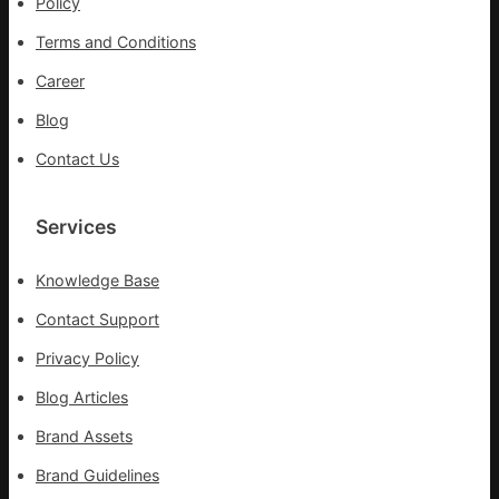
Policy
疫
Terms and Conditions
步
隊
Career
高
Blog
舉
旗
Contact Us
號
的
湊
Services
集
地
Knowledge Base
Contact Support
Privacy Policy
Blog Articles
Brand Assets
Brand Guidelines