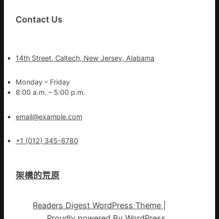
Contact Us
14th Street, Caltech, New Jersey, Alabama
Monday – Friday
8:00 a.m. – 5:00 p.m.
email@example.com
+1 (012) 345-6780
架構的荒原
Readers Digest WordPress Theme
|
Proudly powered By
WordPress