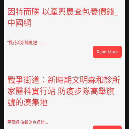
意
翻
因特而勝 以產興農查包養價錢_
修
中國網
設
計
g
|
“桃花流水鱖魚肥”。…
我
:
Read More
在
因
鏈
特
博
而
會
勝
戰爭街道：新時期文明森和診所
挑
以
戰
家醫科實行站 防疫步隊高舉旗
產
拼
興
出
號的湊集地
農
一
查
條
包
全
養
民眾網·海報消息通信…
球
價
供