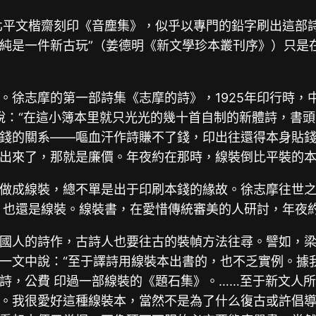
讓北平文楷齋刻印《音塵集》，似乎以專門的鉛字刷出這部
純是一件新古玩”（姜德明《新文學珍本叢刊序》）只是在
。徐志摩的第一部詩集《志摩的詩》，1925年印行時，
容說：“在這小簿本里就只光光的幾十首自制的新體詩，書
錢的關系——嘔血汗作詩賺不了錢，印出往還得本身貼錢
出來了，那就是廉價。年夜約在那時，線裝倒比平裝的
做成線裝，總不單是出于印刷本錢的緣故。徐志摩往世
書，也還是線裝。線裝書，在愛惜傳統審美的人研討，年夜
國人的詩作，古詩人也要往古的裝幀方法往尋。譬如，梁宗
一文中說：“至于譯詩用線裝本出書的，也不乏實例。據
詩，公費 印過一部線裝的《題石集》。……至于新文人
。我很愛好這種線裝本，當然不是為了什么復古或許倡導‘