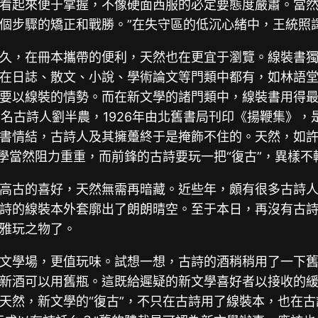
看起來便于掌握，不像硬面西服的必定要態度嚴肅。當
個步驟的矯正和戰勝。”在失守區的低沉心緒中，王統照
久，在冊本攜帶的便利，天然也在更宜于瀏覽。線裝書
在日誌、散文、小說、學術論文等門類中都有，如林語堂的
要以線裝的情勢。而在新文學的諸門類中，線裝書用得
有名古詩人劉半農，1926年由北舊書局刊印《揚鞭集》，
書情結，古詩人及其擁躉終于是掩飾不住的。天然，如
學當然阻力重重，而前鋒的古詩要玩一把“復古”，異樣不
高古的喜好，天然無需再暗藏。近些年，頗有很多古詩
詩的線裝本外套廓出了朗朗晴空。至于本日，再沒有古
雅玩之物了。
文學場，更值玩味。試想一想，古詩的酒稍稍用了一下
新酒可以用舊瓶。這既給遲疑的新文學喜好者以接收的
天然，新文學的“復古”，不只在古詩用了線裝本，也在古