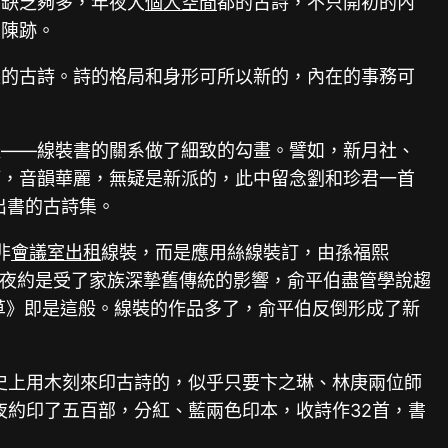
并缺乏夠多，年夜大
個人空間
都的古詩，不只開初的內
的陳跡。
裝的古詩。詩的格局和身形可所以新的，內在的事務可
體——線裝書的關系做了細致的勾畫。譬如，新月社、
》等，音韻華麗，無疑是新派的，此中留念劉和珍君一首
出書的古詩集。
非
會議室出租
線裝，而是應用絲線裝訂，由孫福熙
）年夜約是受了家族深摯舊傳統的影響，俞平伯盡管學說趨
草》即是這般。線裝的作品多了，俞平伯反倒形成了新
史上用木刻來印古詩的，似乎只要卞之琳、林庚兩位師
夜約印了五百部，分紅、藍兩色印本，收詩作32首，書