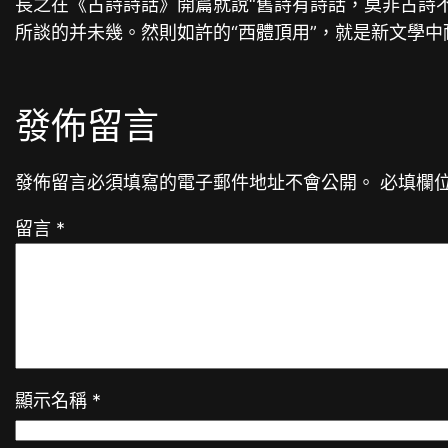
長之在《古詩詩話》開篇就說“舊詩有詩話，莫非古詩
所談的并未幾。然則如許的“西體頂用”，就是新文學中
發佈留言
發佈留言必須填寫的電子郵件地址不會公開。
必填欄
留言
*
顯示名稱
*