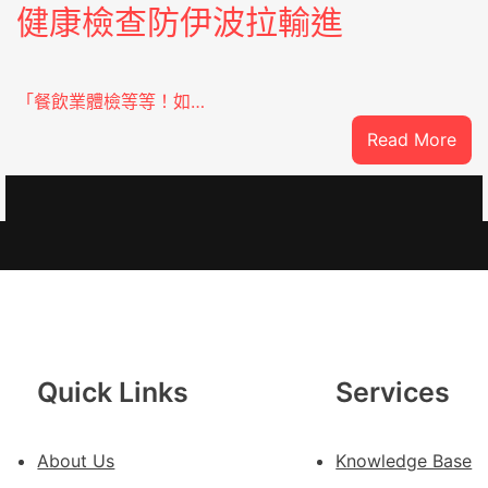
健康檢查防伊波拉輸進
「餐飲業體檢等等！如…
:
Read More
噴
鼻
港
啟
SDER
動
戒
備
狀
態
Quick Links
Services
秀
傳
About Us
Knowledge Base
醫