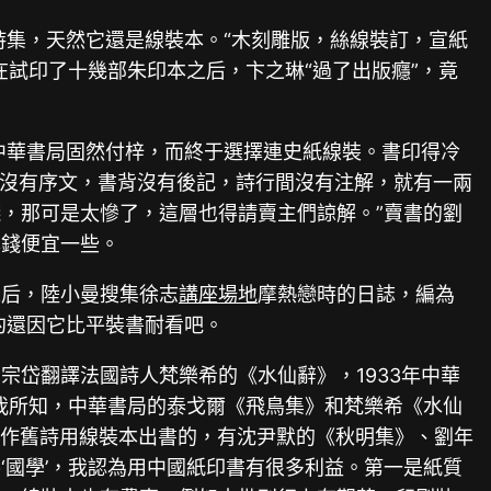
詩集，天然它還是線裝本。“木刻雕版，絲線裝訂，宣紙
試印了十幾部朱印本之后，卞之琳“過了出版癮”，竟
中華書局固然付梓，而終于選擇連史紙線裝。書印得冷
頭沒有序文，書背沒有後記，詩行間沒有注解，就有一兩
，那可是太慘了，這層也得請賣主們諒解。”賣書的劉
本錢便宜一些。
之后，陸小曼搜集徐志
講座場地
摩熱戀時的日誌，編為
約還因它比平裝書耐看吧。
岱翻譯法國詩人梵樂希的《水仙辭》，1933年中華
我所知，中華書局的泰戈爾《飛鳥集》和梵樂希《水仙
所作舊詩用線裝本出書的，有沈尹默的《秋明集》、劉年
國學’，我認為用中國紙印書有很多利益。第一是紙質