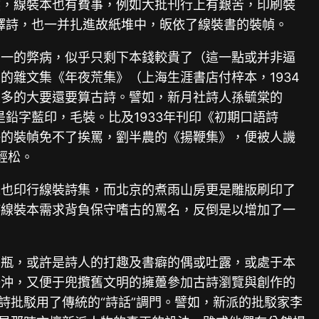
然，線裝本也有費事，例如大批刊行上有艱苦，印刷裝
譯詩，也一并扎進故紙堆中，皈依了線裝書的裝幀。
獨一的弊病，似乎只剩下本錢較貴了（這一點或并非逼
雜文集《年夜荒集》（上海生涯書店付梓本，1934
最多的大要還要算古詩。譬如，新月社詩人孫毓棠的
是鉛字藍印，毛裝。比及1933年刊印《初期口語詩
許的裝幀免不了挨罵，劉半農的《揚鞭集》，便被人譏
輕松。
人也印行線裝詩集，而北京的煮雨山房更是雕版刷印了
詩線裝本需求背負保守嗜古的罵名，反倒是以增加了一
舊瓶，或許是詩人的打趣及書癖的偶或吐露，或處于本
緩沖，又便于兜攬舊文明的擁躉參加古詩瀏覽與創作的
詩批駁用了傳統的“詩話”調門。譬如，新派的批駁家李