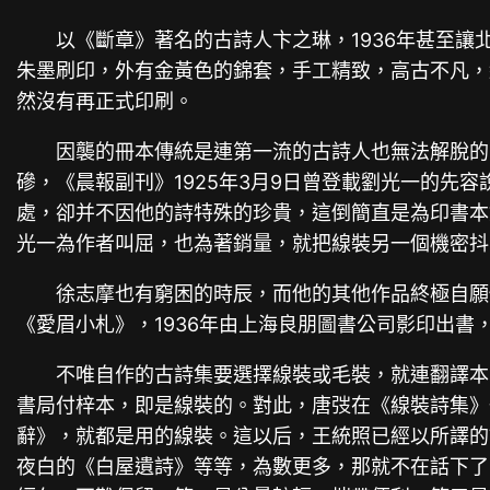
以《斷章》著名的古詩人卞之琳，1936年甚至
朱墨刷印，外有金黃色的錦套，手工精致，高古不凡，
然沒有再正式印刷。
因襲的冊本傳統是連第一流的古詩人也無法解脫的
磣，《晨報副刊》1925年3月9日曾登載劉光一的先
處，卻并不因他的詩特殊的珍貴，這倒簡直是為印書本
光一為作者叫屈，也為著銷量，就把線裝另一個機密抖
徐志摩也有窮困的時辰，而他的其他作品終極自願
《愛眉小札》，1936年由上海良朋圖書公司影印出
不唯自作的古詩集要選擇線裝或毛裝，就連翻譯本
書局付梓本，即是線裝的。對此，唐弢在《線裝詩集》
辭》，就都是用的線裝。這以后，王統照已經以所譯的
夜白的《白屋遺詩》等等，為數更多，那就不在話下了