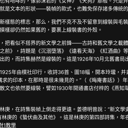
也有咆哮的，像郭沫若的《女神》《天狗》那般。只是
就是文本的形狀——裝幀的款式，也難免保存諸多傳統
新樣態的標志，那么，我們不克不及不留意到線裝與毛
摸樣卻仍然如果舊的，要裹上線裝書的外殼。
，把看似不搭界的新文學之前鋒——古詩和舊文學之載
《晨光之前》，詩題是《沉溺墮落》《遠看天海》《紅酒曲
的，而詩集赫然是線裝的。這是1926年10月北舊書局
925年由樸社印行，收詩36首、圖18幅，開本玲瓏，并
如許講求的印本，在那時是很未幾見的。”（《晦庵書話》
散文也依然要線裝，譬如1930年開通書店付梓的《燕知
林庚，在詩集裝幀上倒走得更遠。姜德明曾說：“新文學
有林庚的《蟄伏曲及其他》。這是林庚的第四部詩集，年
1對1教學