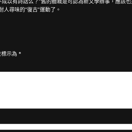
不成以有詩話么？”舊的體裁是可認為新文學辦事，應該
耐人尋味的“復古”運動了。
位標示為
*