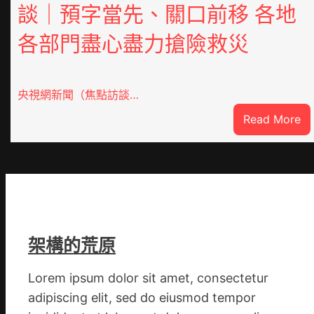
談｜預字當先、關口前移 各地
各部門盡心盡力搶險救災
央視網新聞（焦點訪談…
:
Read More
焦
點
O
奧
斯
德
汽
架構的荒原
車
零
Lorem ipsum dolor sit amet, consectetur
件
adipiscing elit, sed do eiusmod tempor
訪