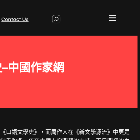
S
Contact Us
e
a
r
c
h
史–中國作家網
部《口語文學史》，而周作人在《新文學源流》中更是