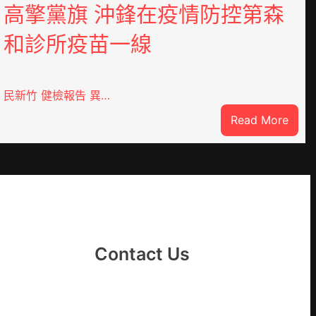
高擎黨旗 沖鋒在疫情防控第森
和診所疫苗一線
民新竹 健檢報告 異…
:
Read More
這
就
是
山
東
丨
臨
Contact Us
沂
市
國
民