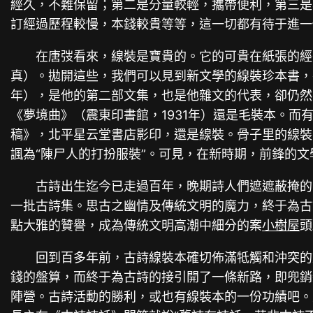
經久，不難保留；第二是分量較輕，攜帶便利，第三是
訂經過歷程較慢，本錢較貴等等，這一切都有待于進一
在唐弢看來，線裝是寶貴的。它的可貴在紙張的經
真）。拋開這些，我們可以見到新文學的線裝珍本書，
年），是他的第二部文集，也是他雜文的代表，卻仍然
《夢境曲》（震東印書館，1931年）還是毛裝本。而
稿》，北平星云堂書店影印，還是線裝。骨子里的線裝
諷為“陳尸人的打扮服裝”。可見，在新時期，前鋒的文
古詩出生迄今已走過百年，晚期詩人們遮遮蔽掩的
一批古詩集。思古之幽情及傳統文明的魔力，終于為古
點大雅的贊譽，成為傳統文明高潮中細分的案
小樹屋
頭
回到百多年前，古詩線裝本確切佈滿牴觸和沖突的
錢的盤算，而終于為古詩的接引開了一條新路，即兜銷
陣營。古詩活動的勝利，或也有線裝本的一份功績吧。