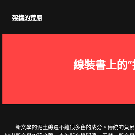
跳
至
架構的荒原
主
要
內
容
線裝書上的“
新文學的泥土總還不離很多舊的成分。傳統的負累