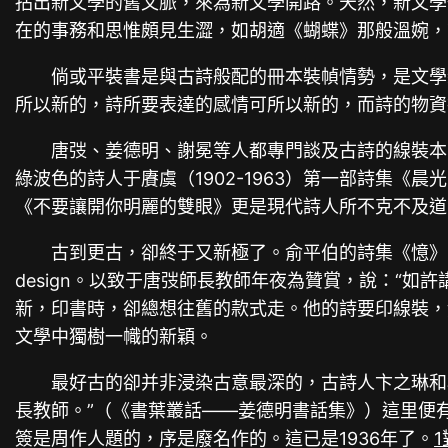
拈出新文學的舊文脈，來為新文學開路。天然，新文學
在的事務和思惟頗見生澀，如胡適《蝴蝶》那般溫婉，
倘或平裝書是與古詩般配的冊本裝幀情勢，是文學
所以新的，詩所要表達的感情可所以新的，而詩的物資
唐弢、姜德明、謝冕等人都專門談及古詩的線裝本
綠波色的詩人于賡虞（1902-1963）第一部詩集
《不要讓開你明麗的雙眼》更是現代詩人所不克不及道出
古到更古，卻終于又新極了。俞平伯的詩集《憶》1
design。以致于唐弢師長教師年夜為贊賞，說：“
新，印書時，卻總想往舊的款式走。他的詩要印線裝，
文學中獨樹一幟的新穎。
最好古的卻并非浸染古意最深的，古詩人卞之琳和
長教師。”（《書葉叢話——姜德明書話集》）這里便
簽是周作人題的，序是廢名作的。這已是1936年了。