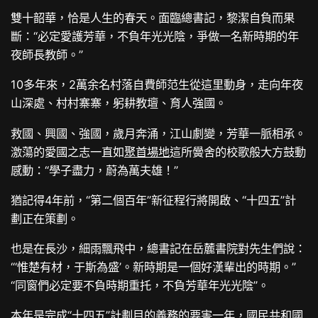
雙十韶華，恰是人生的春天。面臨總書記，黎潔自負而果
斷：“必定愛護芳華，不負年光光陰，爭做一名新時期的年
夜師長教師。”
10多年來，2萬余名村落自費師范生從這里動身，走向年夜
山深處、村村寨寨，躬耕教壇、育人強國。
救國、興國、強國，歲月奔涌，江山劇變，芳華一脈相承。
激蕩的愛國之志一直如
聚首場地
這所黌舍的校歌般大方鼓動
感動：“學子盡力，蔚為萬夫雄！”
猶記得4年前，“第二個百年”新征程行將開啟、“十四五”計
劃正在策劃。
也是在長沙，細雨飄飛中，總書記在岳麓書院對先生們說：
“‘惟楚有材，于斯為盛’。新時期是一個好漢輩出的時期。”
“同窗們必定要不負時期重托，不負芳華年光光陰”。
本年是完成“十四五”計劃目的義務的要害一年，國民共和國