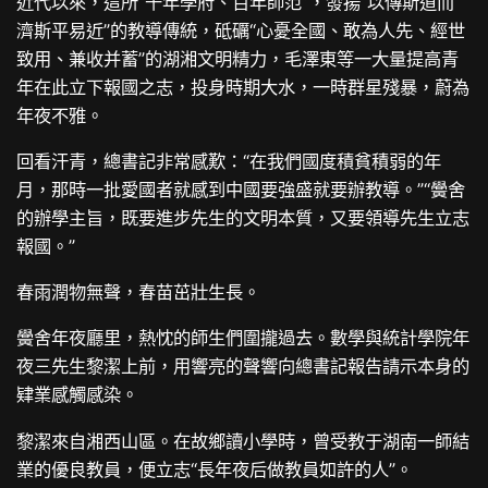
近代以來，這所“千年學府、百年師范”，發揚“以傳斯道而
濟斯平易近”的教導傳統，砥礪“心憂全國、敢為人先、經世
致用、兼收并蓄”的湖湘文明精力，毛澤東等一大量提高青
年在此立下報國之志，投身時期大水，一時群星殘暴，蔚為
年夜不雅。
回看汗青，總書記非常感歎：“在我們國度積貧積弱的年
月，那時一批愛國者就感到中國要強盛就要辦教導。”“黌舍
的辦學主旨，既要進步先生的文明本質，又要領導先生立志
報國。”
春雨潤物無聲，春苗茁壯生長。
黌舍年夜廳里，熱忱的師生們圍攏過去。數學與統計學院年
夜三先生黎潔上前，用響亮的聲響向總書記報告請示本身的
肄業感觸感染。
黎潔來自湘西山區。在故鄉讀小學時，曾受教于湖南一師結
業的優良教員，便立志“長年夜后做教員如許的人”。