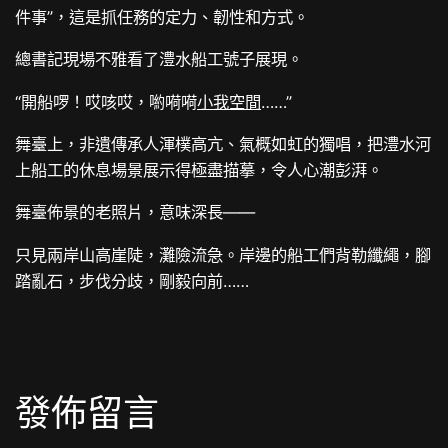
件事”，這是抓任務的定力、韌性和方式。
總書記現場不雅看了澧水船工號子展現。
“開船啰！哎咳哎，喲嗬嗬
小我空間
……”
舞臺上，非遺傳承人渾樸高亢、氣概如虹的獨唱，把澧水河
上船工的休息場景展示得極盡描摹，令人心潮彭湃。
舞臺佈景的老照片，意味深長——
只見兩岸山高崖陡，灘險流急。岸邊的船工們背勒纖繩，腳
踏亂石，步伐分歧，剛毅向前……
發佈留言