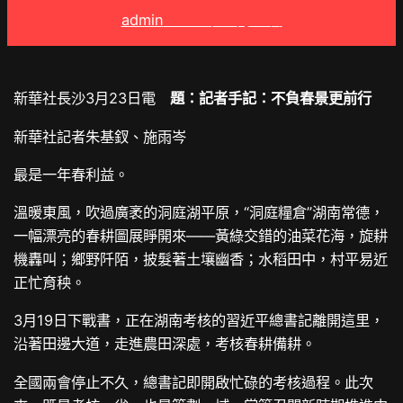
admin
2024 年 5 月 7 日
新華社長沙3月23日電
題：記者手記：不負春景更前行
新華社記者朱基釵、施雨岑
最是一年春利益。
溫暖東風，吹過廣袤的洞庭湖平原，“洞庭糧倉”湖南常德，
一幅漂亮的春耕圖展睜開來——黃綠交錯的油菜花海，旋耕
機轟叫；鄉野阡陌，披髮著土壤幽香；水稻田中，村平易近
正忙育秧。
3月19日下戰書，正在湖南考核的習近平總書記離開這里，
沿著田邊大道，走進農田深處，考核春耕備耕。
全國兩會停止不久，總書記即開啟忙碌的考核過程。此次