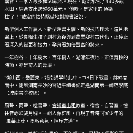
曩昔，一家人最多種50畝地。現在，戴宏承包了480多畝
水田，綜合支出跨越60萬元。“他呀，是家里的‘頂梁
柱’了！”戴宏的怙恃驕傲地對總書記說。
新型個人工作農人、新型運營主體、新的技巧理念。這片地
盤上，從食糧生孩子到村落復興到農業鄉村古代化，正停止
著深入的變更和接力，孕育著加倍豐富的將來。
一年樹谷，十年樹木，百年樹人。湖湘年夜地，正值育秧的
時節，亦是育人的膏壤。
“衡山西，岳麓東，城南講學峙此中。”18日下戰書，綿綿春
雨中，剛到湖南長沙的習近平總書記走進湖南第一師范學院
（城南書院校區）。
風聲、雨聲、唸書聲，
會議室出租
教室、宿舍、自習室，憶
往昔崢嶸歲月稠。一組人像群雕，再現了昔時同窗少年的
“風華正茂，墨客意氣，揮斥方遒”。