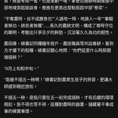
來，既是考核一省，也是策劃一域，掌管召開新時期推進中
部地域突起座談會，推進在更高出發點挺起中部“脊梁”。
“不奪農時，谷不成勝食也”“人誤地一時，地誤人一年”“事輟
者無功，耕怠者無獲”……長久的農耕文明，構成了尊時守位
的聰明，考驗出只爭旦夕的幹勁，沉淀著久久為功的韌性。
農田邊，總書記同種糧年夜戶、農技職員等共話春耕。看到
方才播下的稻種，總書記關心地問：“你們這里什么時辰開
端插秧？”
“4月上旬和中旬。”
“南邊不插五一秧啊！”總書記對農業生孩子的熟習，更讓大
師感到親近放松。
不插五一秧，是指只要在五一前完成插秧，才有后續的環環
相扣。急不得也等不得，這種對農時的器重，儲藏著干事成
事的樸實事理。