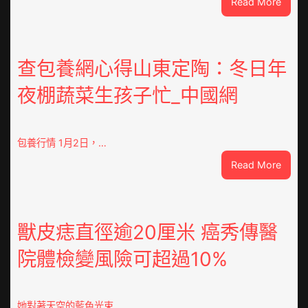
:
Read More
“老
頭
樂”
排
查包養網心得山東定陶：冬日年
隊
夜棚蔬菜生孩子忙_中國網
上
高
速？
內
包養行情 1月2日，…
蒙
:
Read More
古
查
高
包
速
養
回
網
獸皮痣直徑逾20厘米 癌秀傳醫
OSDE
心
奧
院體檢變風險可超過10%
得
斯
山
德
東
零
定
件
她對著天空的藍色光束…