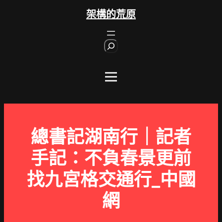
跳
架構的荒原
至
主
S
要
e
內
a
r
容
c
h
總書記湖南行｜記者
手記：不負春景更前
找九宮格交通行_中國
網