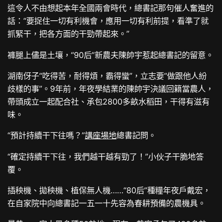
這令人不由想起本年全國兩會時代，總書記那句催人奮進的
話：“要捉住一切有利機會，應用一切有利前提，看準了就
抓緊干，把各方面的干勁帶起來。”
褲腿上儘是土壤，“90后”新農夫陳帥宇惹起總書記的留意。
湖南伢子“吃得苦，耐得煩，霸得蠻”，立志要“做跟他人紛
歧樣的事”。9年前，年夜學結業的陳帥宇決議回籍當農人，
帶頭成立一起配合社、承包2800多畝水稻田，干得有滋有
味。
“預計持續干下往嗎？”
講座場地
總書記問。
“確定持續干下往，我們越干越有勁了！”小伙子干脆地答
覆。
插秧機、拋秧機、植保無人機……“80后”種糧年夜戶戴宏，
在自家院中向總書記一五一十先容為春耕預備的農機具。