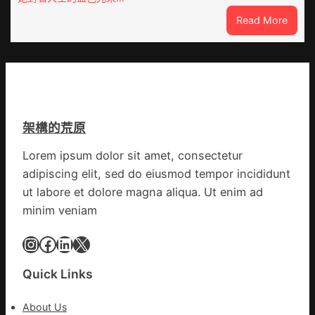
陶：
商
:
Read More
冬
應：
獸
日
已
皮
年
所
痣
夜
有
直
棚
的
徑
蔬
勸
逾
菜
返
架構的荒原
20
生
厘
孩
Lorem ipsum dolor sit amet, consectetur
米
子
adipiscing elit, sed do eiusmod tempor incididunt
癌
忙
秀
ut labore et dolore magna aliqua. Ut enim ad
_
傳
中
minim veniam
醫
國
院
Instagram
Facebook
LinkedIn
X
網
體
檢
Quick Links
變
風
About Us
險