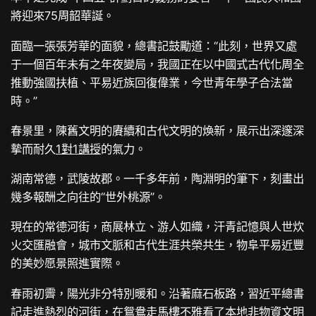
將迎來75周韶華誕。
面臨一張張芳華的面貌，總書記鼓勵道：“此刻，世界又處
于一個百年未有之年夜變局，我國正在以中國式古代化周全
推動強國扶植、平易近族回復偉業，今世青年學子合法當
時。”
春景里，陳舊文明的賡續和古代文明的煥新，展示出深邃深
摯而耐久
1對1講授
的氣力。
湖南常德，武陵故郡。一千多年前，陶淵明的筆下，刻畫出
幾多報酬之向往的“世外桃源”。
現在的常德河街，商展林立、游人如織，汗青記憶與人世炊
火交匯融會，城市文脈和古代生涯共榮共生，物阜平易近豐
的美妙愿景照進實際。
春雨初霽，陽光非分特別暖和。沿著麻石板路，習近平總書
記走進熱烈的河街，在鴛鴦走馬樓不雅看了本地非物資文明