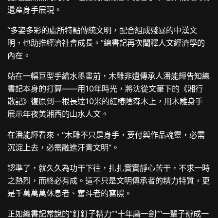
遺產身手展現。
“多姿多彩的處所特點傳統文明，配合組成殘暴的中漢文
明，也助推經濟社會成長。”總書記再次闡釋人文經濟學的
內在。
站在一幅巨型手繪水墨畫前，木雕非遺傳承人潘能輝告知總
書記本身的打算——用10年時光，將沈從文筆下的《湘行
散記》復原到一根長達10米的紅椿陰森木上，用木雕身手
展示年夜美湘西的山水人文。
在潘能輝看來，“木雕不只是身手，要付與作品魂靈，必需
沉淀上去，必需融進汗青文明”。
認準了，就久久為功干下往，扎扎實實靜心苦干，不求一時
之熱烈，而終必有成。這不只是文明傳承者的精力特質，更
是千萬萬萬休息者、奮斗者的寫照。
正如總書記常說的“釘釘子精力”“十年磨一劍”“一輩子辦成一