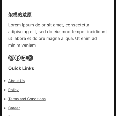
查
心
東
防
盡
丨
伊
力
架構的荒原
臨
波
搶
沂
拉
險
Lorem ipsum dolor sit amet, consectetur
市
輸
救
adipiscing elit, sed do eiusmod tempor incididunt
國
進
災
民
ut labore et dolore magna aliqua. Ut enim ad
病
minim veniam
院
高
Instagram
Facebook
LinkedIn
X
擎
黨
Quick Links
旗
沖
About Us
鋒
在
Policy
疫
Terms and Conditions
情
防
Career
控