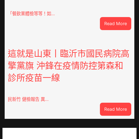
車
零
「餐飲業體檢等等！如…
件
:
Read More
訪
噴
談
鼻
｜
港
預
啟
這就是山東丨臨沂市國民病院高
字
動
當
擎黨旗 沖鋒在疫情防控第森和
戒
先、
備
關
診所疫苗一線
狀
口
態
前
秀
移
傳
民新竹 健檢報告 異…
各
醫
地
:
Read More
院
各
這
健
部
就
康
門
是
檢
盡
山