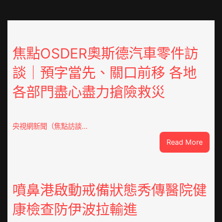
焦點OSDER奧斯德汽車零件訪
談｜預字當先、關口前移 各地
各部門盡心盡力搶險救災
央視網新聞（焦點訪談…
:
Read More
焦
點
OSDE
奧
噴鼻港啟動戒備狀態秀傳醫院健
斯
康檢查防伊波拉輸進
德
汽