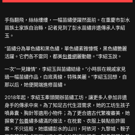
手指翻飛，絲絲縷縷，一幅苗繡便躍然面前。在重慶市彭水
苗族土家族自治縣，記者見到了彭水苗繡非遺傳承人李紹
玉。
“苗繡分為單色繡和黑色繡，單色繡素雅慷慨，黑色繡艷麗
活躍。它們各不雷同，都美
包養網
麗動聽。”李紹玉說。
一次“一見鐘情”，李紹玉與苗繡結緣。“小時辰在親戚家見
過一幅苗繡作品，白底青線，特殊美麗。”李紹玉回想，自
那以后，她便開端進修苗繡。
2018年起，李紹玉牽頭開辦苗繡工坊，讓更多人參加非遺
身手的傳承中來。為了知足古代生涯需求，她的工坊生孩子
噴鼻囊、胸針等適用小物件；為了更合適古代繁複審美，她
摒棄了
包養
繡多繡滿的做法，在枕套、衣服上裝點些許圖
案。不只這般，她還繡彭水的山川，阿依河、九黎城、鞍子