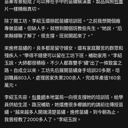
苗寨等景點成了可以捧在手中的苗繡裝潢畫，製品與照
包養
片一樣精緻真切。
除了開工坊，李紹玉還辦起苗繡培訓班。“之前我想開個廠
專做苗繡，但缺人手，就想到開個班教些先生。”她說，“后
來縣婦聯了解了，很支撐，班就開起來了。”
來進修苗繡的，良多都是留守婦女，還有家庭艱苦的群眾和
殘疾人。“學得不錯便可以留在工坊下班，補助家用。”李紹
玉說，大師都很積極，不少人都靠雙手“繡”出了一條致富之
路。自成立以來，工坊先后展開苗繡身手培訓20多期，培
訓職員803人，處理居家失業200余人，完成年產值160余
萬元。
李紹玉先容，
包養網
本地當局一向很支撐她的培訓班，給學
員供給生涯、路況補助，她還應很多鄉鎮的約請前往傳授苗
繡。“越來越多人開端清楚苗繡，進修苗繡。到今朝為止，
我曾經教了2000多人了。”李紹玉說。