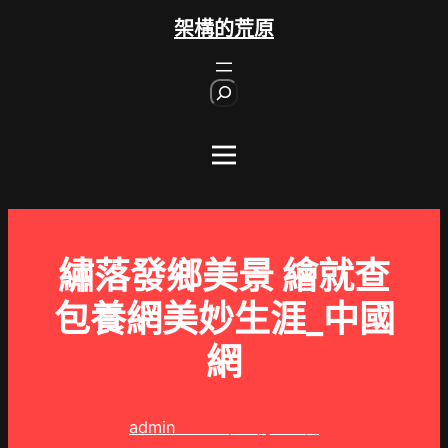
跳
架構的荒原
至
主
S
要
e
內
a
r
容
c
h
繡落發鄉美景 繪就查
包養網美妙生涯_中國
網
admin
2024 年 6 月 28 日