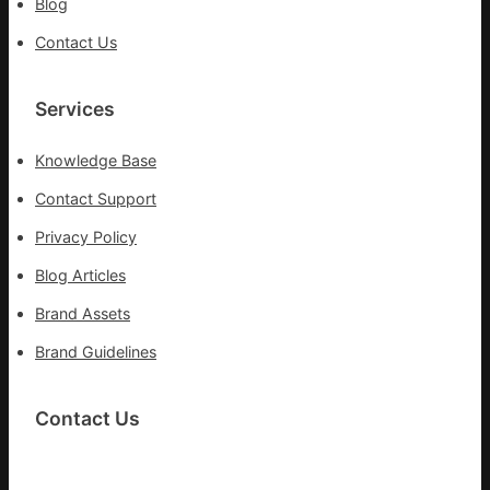
Blog
第
森
Contact Us
和
診
所
Services
疫
苗
Knowledge Base
一
線
Contact Support
Privacy Policy
Blog Articles
Brand Assets
Brand Guidelines
Contact Us