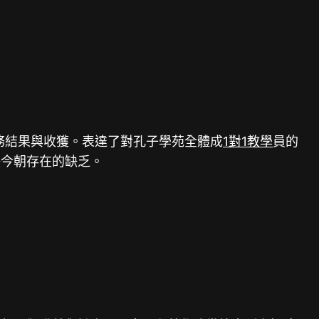
務結果與收獲。表達了對孔子學苑全體成
1對1教學
員的
決今朝存在的缺乏。