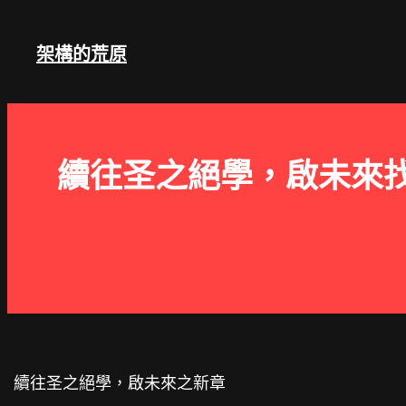
跳
至
架構的荒原
主
要
內
容
續往圣之絕學，啟未來找
續往圣之絕學，啟未來之新章