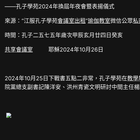
——孔子學苑2024年換屆年夜會暨表揚儀式
來源：“江服孔子學苑
會議室出租
”
瑜伽教室
微信公眾
私
時間：孔子二五七五年歲次甲辰玄月廿四日癸亥
共享會議室
耶穌2024年10月26日
2024年10月25日下戰書五點二非常，孔子學苑在
教學
院黨總支副書記陳洋安、洪州青瓷文明研討中間主任楊