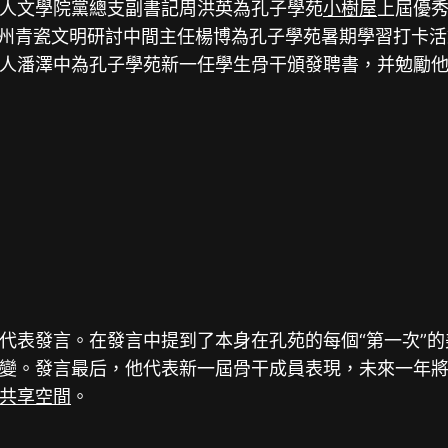
人文學院黨總支副書記周洪英為孔子學苑
小樹屋
上屆優
州青瓷文明研討中間主任楊博為孔子學苑暑期學習打卡活
人潘澤中為孔子學苑新一任學生骨干頒發聘書，并勉勵
代表發言。在發言中提到了本身在孔苑的每個“第一次”的
變。發言最后，他代表新一屆骨干成員表現，未來一年
共享空間
。