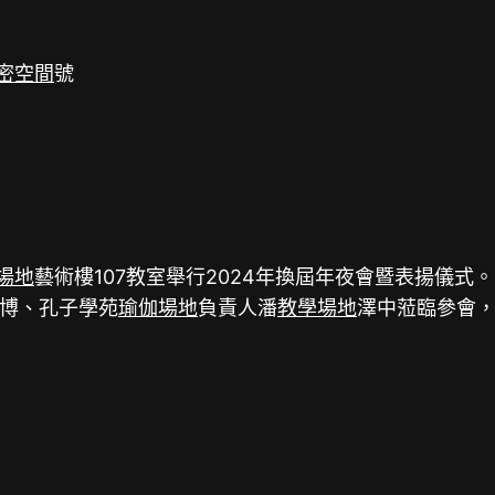
密空間
號
場地
藝術樓107教室舉行2024年換屆年夜會暨表揚儀式
博、孔子學苑
瑜伽場地
負責人潘
教學場地
澤中蒞臨參會