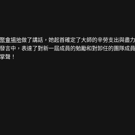
聚會場地
做了講話，她起首確定了大師的辛勞支出與盡
發言中，表達了對新一屆成員的勉勵和對卸任的團隊成
掌聲！