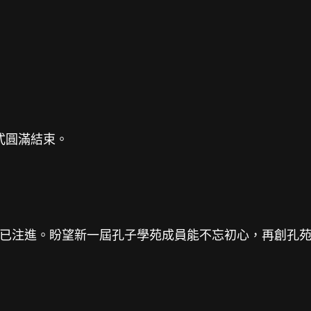
式圓滿結束。
已注進。盼望新一屆孔子學苑成員能不忘初心，再創孔