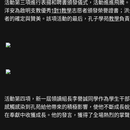
活動第三項進行表揚和聘書頒發儀式，活動進進飛騰。
洋安為啟明支教優秀
1對1教學
志愿者頒發榮譽證書；洪
者的確定與贊美。該項活動的最后，孔子學苑
教學
負責
活動第四項，新一屆領讀組長李譽誠同學作為學生干部
感觸感染到孔苑給他帶來的積極影響，使他不斷成長蛻
在奉獻中收獲成長。他的發言，獲得了全場熱烈的掌聲