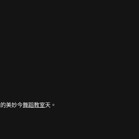
苑的美妙今
舞蹈教室
天。