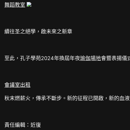
舞蹈教室
續往圣之絕學，啟未來之新章
至此，孔子學苑2024年換屆年夜
瑜伽場地
會暨表揚儀
會議室出租
秋末燃薪火，傳承不斷步。新的征程已開啟，新的血液
責任編輯：近復