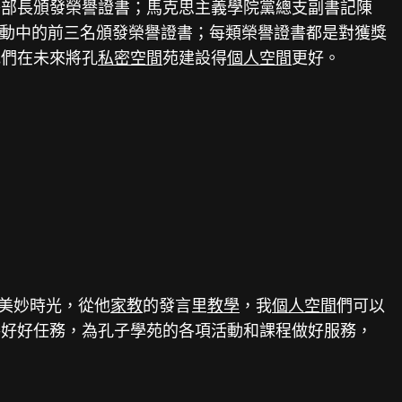
秀部長頒發榮譽證書；馬克思主義學院黨總支副書記陳
動中的前三名頒發榮譽證書；每類榮譽證書都是對獲獎
他們在未來將孔
私密空間
苑建設得
個人空間
更好。
美妙時光，從他
家教
的發言里
教學
，我
個人空間
們可以
將好好任務，為孔子學苑的各項活動和課程做好服務，