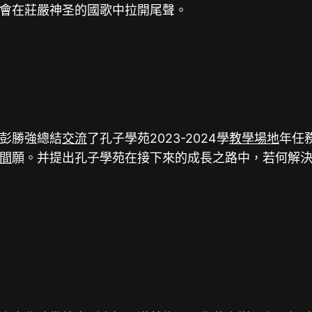
會在莊嚴神圣的國歌中拉開尾聲。
彭勝強總結
交流
了孔子學苑2023-2024學
教學場地
年任
間
願。并提出孔子學苑在接下來的成長之路中，若何解