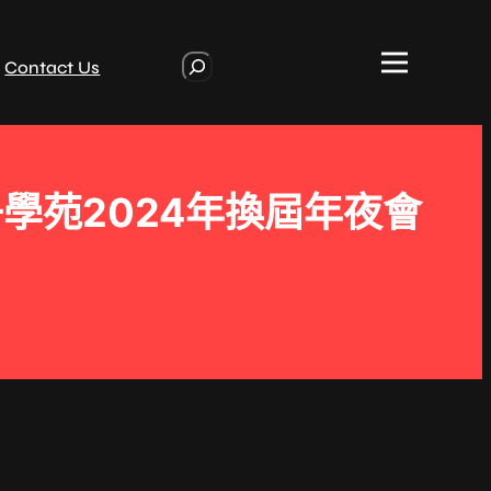
S
Contact Us
e
a
r
c
h
學苑2024年換屆年夜會