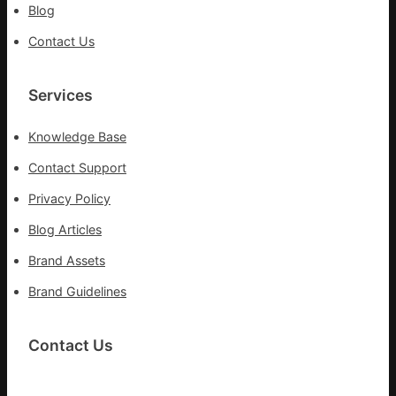
Blog
部
門
Contact Us
盡
心
盡
Services
力
搶
Knowledge Base
險
救
Contact Support
災
Privacy Policy
Blog Articles
Brand Assets
Brand Guidelines
Contact Us