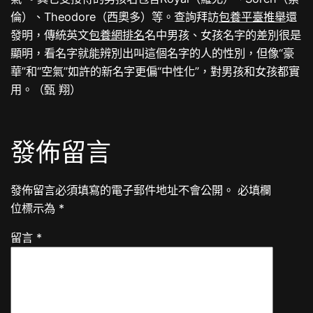
倫）、Theodore（西奧多）等。查詢拜訪
包養平臺推舉
還
發明，傳統英文
包養網排名
名中男孩、女孩名字的差別很是
顯明，看名字就能辨別出叫這個名字的人的性別，但像“豪
華”和“空氣”如許的新名字更偏“中性化”，對男孩和女孩都實
用。（甄 翔）
發佈留言
發佈留言必須填寫的電子郵件地址不會公開。
必填欄
位標示為
*
留言
*