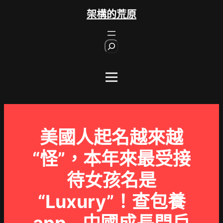
跳
架構的荒原
至
主
S
要
e
內
a
r
容
c
h
美國人起名越來越
“怪”，本年來最受接
待女孩名是
“Luxury”！查包養