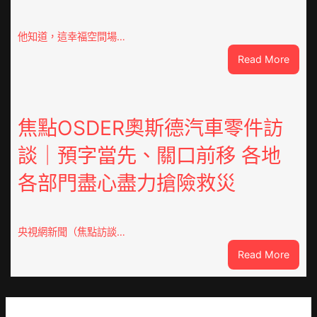
文
明
倡
他知道，這幸福空間場…
議
:
Read More
凝
潮
集
安
人
東
類
鳳
焦點OSDER奧斯德汽車零件訪
文
陳
明
談｜預字當先、關口前移 各地
氏
共
同
JIUYI
各部門盡心盡力搶險救災
鄉
俱
會
意
慶
翻
70
央視網新聞（焦點訪談…
修
周
設
:
Read More
年
計
焦
擬
識
點
編
OSDE
族
奧