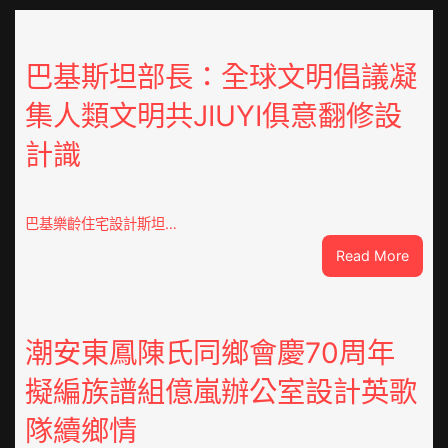
巴基斯坦部長：全球文明倡議凝
集人類文明共JIUYI俱意翻修設
計識
巴基樂齡住宅設計斯坦…
:
Read More
巴
基
斯
坦
潮安東鳳陳氏同鄉會慶70周年
部
擬編族譜組億嵐辦公室設計英歌
長：
全
隊續鄉情
球