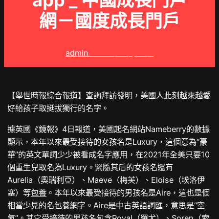
app _ 中國成長門戶
網－國度成長門戶
admin
2024 年 8 月 2 日
【舉世時報綜合報道】查詢拜訪發明，美國人此刻越來越愛
好給孩子取挺拔獨行的名字。
據英國《鏡報》4日報道，美國起名網站Nameberry的數據
顯示，本年以來最受接待的女孩名是Luxury，這個意為“豪
華”的英文單詞少少被看成名字應用，在2021年全美只要10
個重生兒取名為Luxury。緊隨其后的女孩名還有
Aurelia（奧瑞利亞）、Maeve（梅芙）、Eloise（埃洛伊
塞）等
包養
。本年以來最受接待的男孩名是Aire，這也是個
相當少見的名
包養網
字。Aire是中古英語詞匯，意思是“空
氣”。其它受接待的男孩名包含Royal（羅尤）、Soren（索