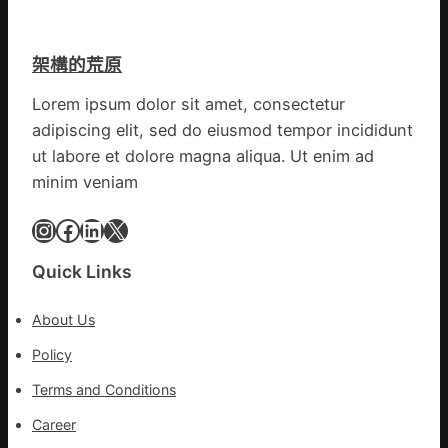
譜
斯
組
德
億
架構的荒原
汽
嵐
車
辦
Lorem ipsum dolor sit amet, consectetur
零
公
adipiscing elit, sed do eiusmod tempor incididunt
件
室
訪
ut labore et dolore magna aliqua. Ut enim ad
設
談
minim veniam
計
｜
英
預
Instagram
Facebook
LinkedIn
X
歌
字
隊
當
Quick Links
續
先、
鄉
關
情
About Us
口
前
Policy
移
Terms and Conditions
各
地
Career
各