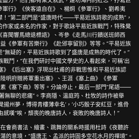
涯盡力，他們都有棄文就武，建功海內的壯志，抒寫巨
參軍行》《俠客遠自在》、楊炯《參軍行》、劉希夷
！”第二部門是“盛唐時代——平易近族詩歌的成熟”，
的作家或未名的作家，對于歌詠平易近族戰鬥，特殊覺
《喜聞響馬總退標語》、岑參《走馬川行饋送班師西
益《參軍有苦樂行》《赴邠寧留別》等等。“平易近族
“無疑的，平易近族詩歌到了盛唐是成熟的時代了。”
族戰鬥，“在我們研討中國文學史的人看起來，可稱‘出
出塞》《后出塞》浮現出杜甫的非戰思惟和平易近族認
和陸明府贈將軍重出塞》、王涯《塞上曲》《參軍
素《塞下曲》等等。分論停止，最后一部門“尾語——
著無聊的悲痛”。李商隱、溫庭筠、杜牧的詩作被舉
覺揚州夢，博得青樓薄幸名’，‘小巧骰子安紅豆，進骨
由感嘆“唉，頹喪的晚唐詩人，衰敗的晚唐詩人！”
）在會商書法、繪畫、跳舞的關系時援用杜詩《夜聽許
蕩的意境，“盛唐王、孟派的詩固多空花水月的禪境”。