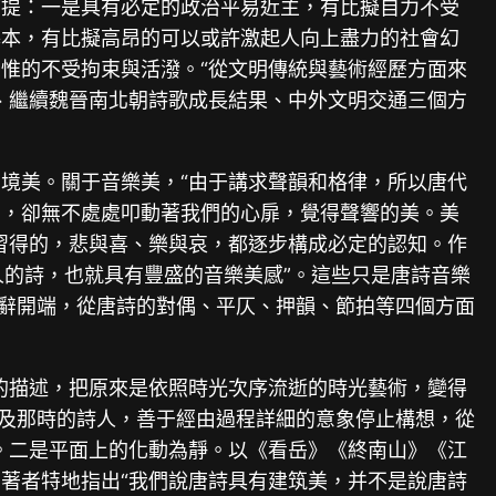
前提：一是具有必定的政治平易近主，有比擬自力不受
基本，有比擬高昂的可以或許激起人向上盡力的社會幻
惟的不受拘束與活潑。“從文明傳統與藝術經歷方面來
、繼續魏晉南北朝詩歌成長結果、中外文明交通三個方
境美。關于音樂美，“由于講求聲韻和格律，所以唐代
拍，卻無不處處叩動著我們的心扉，覺得聲響的美。美
習得的，悲與喜、樂與哀，都逐步構成必定的認知。作
人的詩，也就具有豐盛的音樂美感”。這些只是唐詩音樂
楚辭開端，從唐詩的對偶、平仄、押韻、節拍等四個方面
的描述，把原來是依照時光次序流逝的時光藝術，變得
以及那時的詩人，善于經由過程詳細的意象停止構想，從
。二是平面上的化動為靜。以《看岳》《終南山》《江
著者特地指出“我們說唐詩具有建筑美，并不是說唐詩