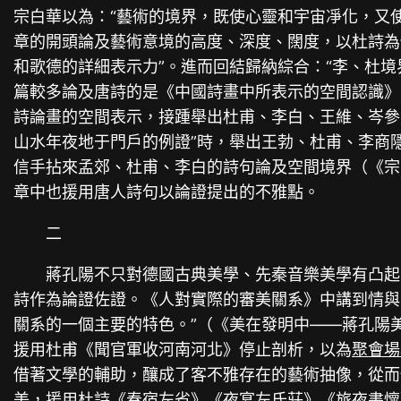
宗白華以為：“藝術的境界，既使心靈和宇宙凈化，又
章的開頭論及藝術意境的高度、深度、闊度，以杜詩為
和歌德的詳細表示力”。進而回結歸納綜合：“李、杜
篇較多論及唐詩的是《中國詩畫中所表示的空間認識》
詩論畫的空間表示，接踵舉出杜甫、李白、王維、岑參
山水年夜地于門戶的例證”時，舉出王勃、杜甫、李商
信手拈來孟郊、杜甫、李白的詩句論及空間境界（《宗
章中也援用唐人詩句以論證提出的不雅點。
二
蔣孔陽不只對德國古典美學、先秦音樂美學有凸起
詩作為論證佐證。《人對實際的審美關系》中講到情與
關系的一個主要的特色。”（《美在發明中——蔣孔陽美
援用杜甫《聞官軍收河南河北》停止剖析，以為
聚會場
借著文學的輔助，釀成了客不雅存在的藝術抽像，從而
美，援用杜詩《春宿左省》《夜宴左氏莊》《旅夜書懷