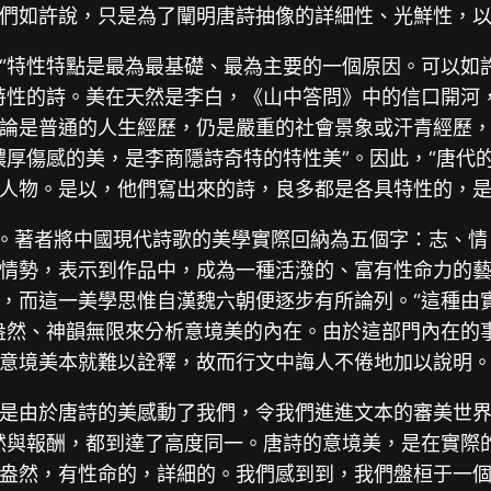
們如許說，只是為了闡明唐詩抽像的詳細性、光鮮性，以
“特性特點是最為最基礎、最為主要的一個原因。可以如
特性的詩。美在天然是李白，《山中答問》中的信口開河
論是普通的人生經歷，仍是嚴重的社會景象或汗青經歷，
濃厚傷感的美，是李商隱詩奇特的特性美”。因此，“唐代
人物。是以，他們寫出來的詩，良多都是各具特性的，是
。著者將中國現代詩歌的美學實際回納為五個字：志、情
情勢，表示到作品中，成為一種活潑的、富有性命力的
，而這一美學思惟自漢魏六朝便逐步有所論列。“這種由
盎然、神韻無限來分析意境美的內在。由於這部門內在的
意境美本就難以詮釋，故而行文中誨人不倦地加以說明
是由於唐詩的美感動了我們，令我們進進文本的審美世
然與報酬，都到達了高度同一。唐詩的意境美，是在實際
盎然，有性命的，詳細的。我們感到到，我們盤桓于一