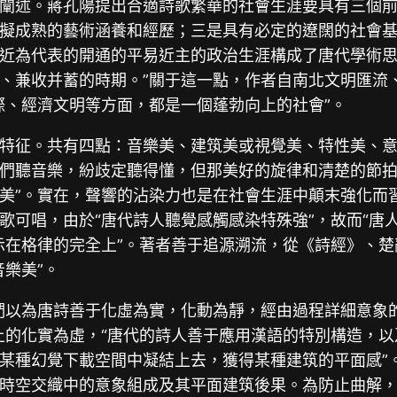
闡述。蔣孔陽提出合適詩歌繁華的社會生涯要具有三個
擬成熟的藝術涵養和經歷；三是具有必定的遼闊的社會
近為代表的開通的平易近主的政治生涯構成了唐代學術思
、兼收并蓄的時期。”關于這一點，作者自南北文明匯流
際、經濟文明等方面，都是一個蓬勃向上的社會”。
特征。共有四點：音樂美、建筑美或視覺美、特性美、意
們聽音樂，紛歧定聽得懂，但那美好的旋律和清楚的節
美”。實在，聲響的沾染力也是在社會生涯中顛末強化而
歌可唱，由於“唐代詩人聽覺感觸感染特殊強”，故而“唐
示在格律的完全上”。著者善于追源溯流，從《詩經》、
樂美”。
們以為唐詩善于化虛為實，化動為靜，經由過程詳細意象
上的化實為虛，“唐代的詩人善于應用漢語的特別構造，
某種幻覺下載空間中凝結上去，獲得某種建筑的平面感”
時空交織中的意象組成及其平面建筑後果。為防止曲解，