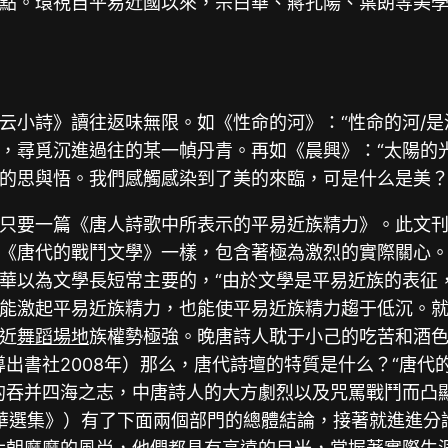
點。環視自平易近國以來，宗白華、蔣孔陽、葉朗等美
云小詩》讀往返味無限。如《性命的河》：“性命的河/是
尋覓沉進過往的某一幀丹青。再如《晨興》：“太陽的光/
的思與悟。我們感觸感染到了美的來臨，可是什么是美？
要一篇《唐人詩歌中所表示的平易近族精力》。此文刊于《
《唐代的戰鬥文學》一樣，包含著極為激烈的實際關心
華以為文學長短常主要的，“由於文學是平易近族的表征
能激起平易近族精力，也能使平易近族精力趨于低沉。
近
舞蹈場地
族權勢極強。晚唐詩人耽于小己的吃苦和酒
導出書社2008年）那么，唐代詩壇的特質是什么？“唐
的吞并四海之志，中唐詩人的大方劇烈以及咒罵戰鬥而凸顯
白華選集》）有了下面兩個部門的總體結論，接著就進進分