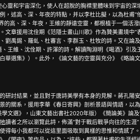
使心靈和宇宙深化，使人在超脫的胸襟里體味到宇宙的深
例，述高、深、年夜的特點，并以李杜比擬，以為杜甫“
境界的高、深、年夜，王維的靜遠空靈，都根植于一個活潑
。文章援用沈佺期《范隱士畫山川歌》作為贊美畫境中“
、劉禹錫、羅虬、杜審言、李群玉、杜牧的詩。又在論及
隱、王維、沈佺期、許渾的詩。解讀陶淵明《喝酒》引及
白華選集》）。此外，《論文藝的空靈與充分》《略論
的研討結果，並且對于唐詩美學有本身的見解。蔣孔陽安
景的關系，援用李華《春日寄興》剖析景語與情語，以為
學文選》，山東文藝出書社2020年版）《簡論美》論及
地
讀者之所以瀏覽此詩，佈滿“對于戰后戰爭向往的生涯
使得每小我都可以從這里面吸取到異樣的思惟和情感了。
》《閣夜》等作品，以為：“這些，都跟著杜甫的生涯經