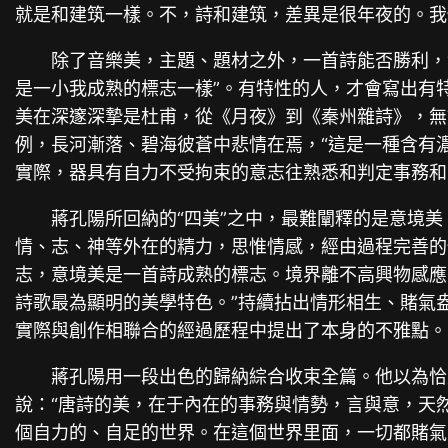
就是和建筑一樣。不，詩和建筑，差異是很年夜的。我
除了音樂美，主題、題材之外，一首詩能否勝利，
是一小我成熟的標志一樣”。有特性的人，才會寫出有
美在深邃深摯是杜甫，從《月夜》到《秦州雜詩》，無
例，長河漸落、碧海彼蒼中悲情在焉，“這是一種含有
實際，器具有自力不受拘束的意志往熟悉和判定事務和
蔣孔陽所回納的“四美”之中，最難闡釋的是意境美
情、志、神等外在的精力，思惟情感，經由過程完善的
志，意境美是一首詩成熟的標志。境界離不高興物感應
詩歌最為顯明的美學特色。”持續拈出情形相生、賭氣
實際與創作相聯合的經過歷程中提出了本身的不雅點。
蔣孔陽用一段出色的歸納綜合收束全篇。他以為恰
說：“唐詩的美，在于內在的事務與情勢，言與意，天
個自力的、自足的世界。在這個世界里面，一切都賭氣