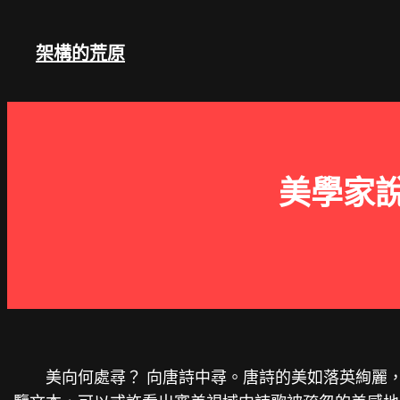
跳
至
架構的荒原
主
要
內
容
美學家
美向何處尋？ 向唐詩中尋。唐詩的美如落英絢麗