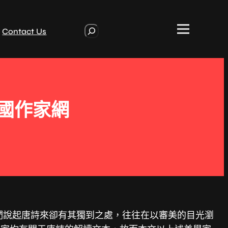
S
Contact Us
e
a
r
c
h
國作家網
們說起唐詩來卻有其獨到之處，往往在以審美的目光瀏