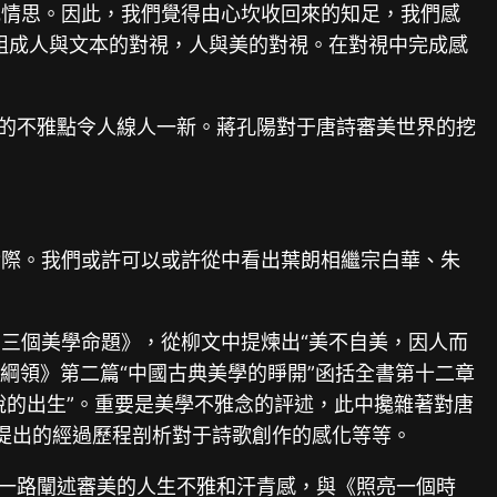
或情思。因此，我們覺得由心坎收回來的知足，我們感
組成人與文本的對視，人與美的對視。在對視中完成感
”的不雅點令人線人一新。蔣孔陽對于唐詩審美世界的挖
實際。我們或許可以或許從中看出葉朗相繼宗白華、朱
三個美學命題》，從柳文中提煉出“美不自美，因人而
史綱領》第二篇“中國古典美學的睜開”函括全書第十二章
意境說的出生”。重要是美學不雅念的評述，此中攙雜著對唐
”提出的經過歷程剖析對于詩歌創作的感化等等。
塑一路闡述審美的人生不雅和汗青感，與《照亮一個時