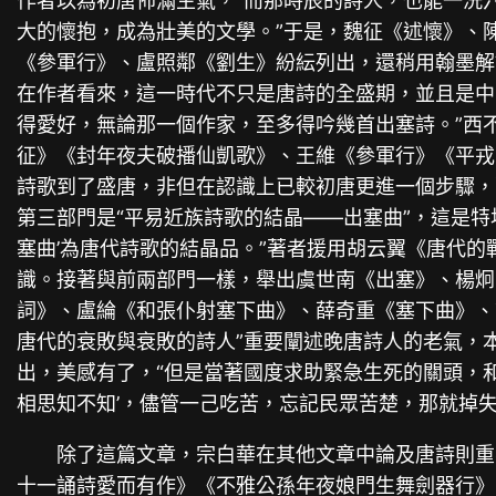
作者以為初唐佈滿生氣，“而那時辰的詩人，也能一洗
大的懷抱，成為壯美的文學。”于是，魏征《述懷》、
《參軍行》、盧照鄰《劉生》紛紜列出，還稍用翰墨解
在作者看來，這一時代不只是唐詩的全盛期，並且是中
得愛好，無論那一個作家，至多得吟幾首出塞詩。”西
征》《封年夜夫破播仙凱歌》、王維《參軍行》《平戎
詩歌到了盛唐，非但在認識上已較初唐更進一個步驟，
第三部門是“平易近族詩歌的結晶——出塞曲”，這是特
塞曲’為唐代詩歌的結晶品。”著者援用胡云翼《唐代
識。接著與前兩部門一樣，舉出虞世南《出塞》、楊炯
詞》、盧綸《和張仆射塞下曲》、薛奇重《塞下曲》、
唐代的衰敗與衰敗的詩人”重要闡述晚唐詩人的老氣，
出，美感有了，“但是當著國度求助緊急生死的關頭，和
相思知不知’，儘管一己吃苦，忘記民眾苦楚，那就掉
除了這篇文章，宗白華在其他文章中論及唐詩則重
十一誦詩愛而有作》《不雅公孫年夜娘門生舞劍器行》