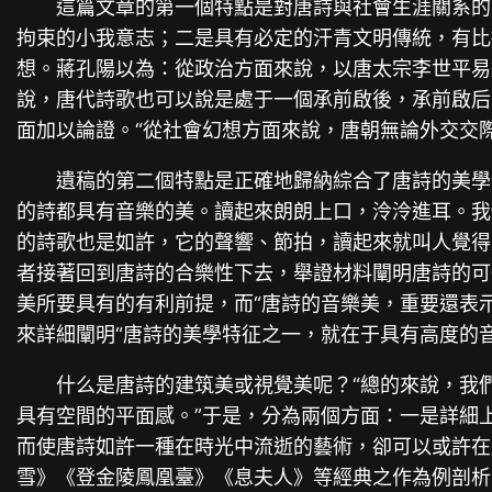
這篇文章的第一個特點是對唐詩與社會生涯關系的
拘束的小我意志；二是具有必定的汗青文明傳統，有比
想。蔣孔陽以為：從政治方面來說，以唐太宗李世平易
說，唐代詩歌也可以說是處于一個承前啟後，承前啟后
面加以論證。“從社會幻想方面來說，唐朝無論外交交
遺稿的第二個特點是正確地歸納綜合了唐詩的美學
的詩都具有音樂的美。讀起來朗朗上口，泠泠進耳。我
的詩歌也是如許，它的聲響、節拍，讀起來就叫人覺得
者接著回到唐詩的合樂性下去，舉證材料闡明唐詩的可
美所要具有的有利前提，而“唐詩的音樂美，重要還表
來詳細闡明“唐詩的美學特征之一，就在于具有高度的音
什么是唐詩的建筑美或視覺美呢？“總的來說，我
具有空間的平面感。”于是，分為兩個方面：一是詳細
而使唐詩如許一種在時光中流逝的藝術，卻可以或許在
雪》《登金陵鳳凰臺》《息夫人》等經典之作為例剖析