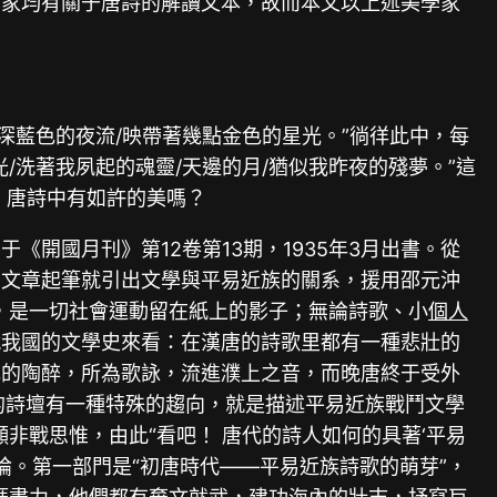
學家均有關于唐詩的解讀文本，故而本文以上述美學家
深藍色的夜流/映帶著幾點金色的星光。”徜徉此中，每
洗著我夙起的魂靈/天邊的月/猶似我昨夜的殘夢。”這
 唐詩中有如許的美嗎？
開國月刊》第12卷第13期，1935年3月出書。從
。文章起筆就引出文學與平易近族的關系，援用邵元沖
，是一切社會運動留在紙上的影子；無論詩歌、小
個人
就我國的文學史來看：在漢唐的詩歌里都有一種悲壯的
色的陶醉，所為歌詠，流進濮上之音，而晚唐終于受外
代的詩壇有一種特殊的趨向，就是描述平易近族戰鬥文學
非戰思惟，由此“看吧！ 唐代的詩人如何的具著‘平易
論。第一部門是“初唐時代——平易近族詩歌的萌芽”，