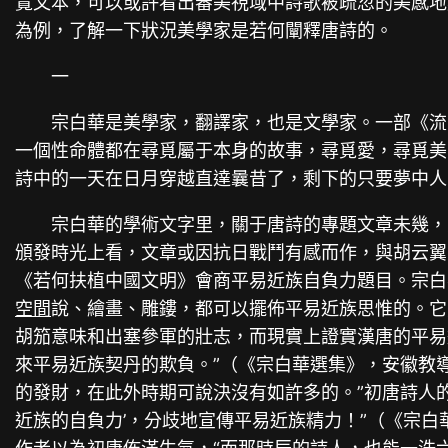
覽文本，可以或許看出審美視域中詩歌被疏忽的美感地
為例，了解一下狀況美學家是若何闡釋唐詩的。
一
宗白華是美學家，翻譯家，也是文學家。一部《流
一個性命體都在尋覓屬于本身的故事，尋覓愛，尋覓美，
詩中的一天在日月穿越直達曩昔了，剩下的只要夢中人
宗白華的學術文字里，關于唐詩的專題文章未幾，只
頒發時光上看，文章或因抗日戰鬥有感而作，與胡云翼
《若何扶植中國文明》會商平易近族自負力題目。宗白
空間
說、繪畫、雕鏤，都可以擺佈平易近族思惟的。它
胡笳意味和出塞參軍的壯志，而現實上證實漢唐的平易
來平易近族契丹的欺負。”（《宗白華選集》，安徽教
的發財，在此外時期可說決沒有如許多的。”初唐詩人
近族的自負力’，分歧地宣傳平易近族精力！”（《宗