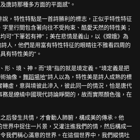
及唐詩那種多方面的平面感”。
許說，特性特點是一首詩勝利的標志，正似乎特性特征
，字里行間包含著向往不受拘束、酷愛天然的特性美；
均可“下筆若有神”；美在悲情是義山，以《嫦娥》為
的詩人，他們是用富有特性特征的眼睛往不雅看四周的
具有特性美的”。
、形、境、神。而“境”指的就是境定義。“境定義是把
藝術抽像。
舞蹈場地
”詩人以為，特性美是詩人成熟的標
實轉虛，意與境彼此滲入，彼此同一的情況，恰是唐代
事務是繚繞中國現代詩論睜開的，故而實際顏色強，在
。
界之后發生共情，才會動人肺腑，構成美的傳承。他
的世界中捉住一片景，又灌注進我們的情，然后構成一
個令我們稱心滿意的世界。在這個世界中，我們縱情吐