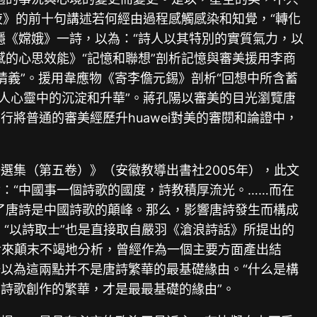
夜》的前十句講述若何經由過程感觸感染和知覺，“轉化
隱《嫦娥》一詩，以為：“詩人以其特別的實質氣力，以
的心思效能》“記憶和聯想”剖析記憶與審美援用李商
的情義”。援用韋應物《寄李儋元錫》剖析“回想中所含蓄
人心靈中的沉淀和升華”。蔣孔陽以審美的目光瀏覽唐
將普通的審美經歷升huawei對美的審閱和論證中，
選集（第五卷）》（安徽教導出書社2005年），此文
：“中國事一個詩歌的國度，詩教積厚流光。……而在
了唐詩是中國詩歌的顛峰。那么，影響唐詩發生而構成
“以詩取士”也是直接取自嚴羽《滄浪詩話》所提出的
后來顛末不竭地分析，曾經作為一個主要方面產出結
以為這兩點并不是唐詩繁華的最基礎緣由。“什么是構
詩歌創作的繁華，才是最最基礎的緣由”。