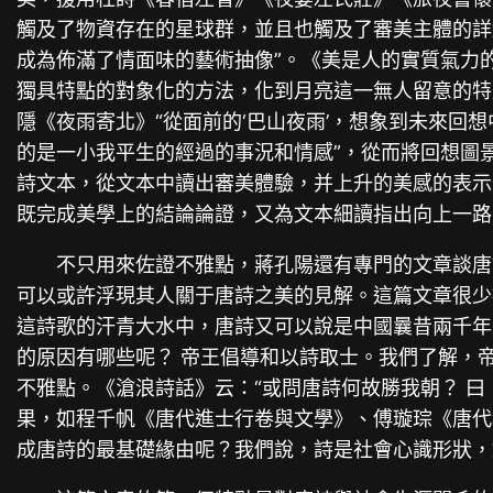
觸及了物資存在的星球群，並且也觸及了審美主體的詳
成為佈滿了情面味的藝術抽像”。《美是人的實質氣力
獨具特點的對象化的方法，化到月亮這一無人留意的特
隱《夜雨寄北》“從面前的‘巴山夜雨’，想象到未來回想
的是一小我平生的經過的事況和情感”，從而將回想圖
詩文本，從文本中讀出審美體驗，并上升的美感的表示
既完成美學上的結論論證，又為文本細讀指出向上一路
不只用來佐證不雅點，蔣孔陽還有專門的文章談唐
可以或許浮現其人關于唐詩之美的見解。這篇文章很少
這詩歌的汗青大水中，唐詩又可以說是中國曩昔兩千年
的原因有哪些呢？ 帝王倡導和以詩取士。我們了解，
不雅點。《滄浪詩話》云：“或問唐詩何故勝我朝？ 
果，如程千帆《唐代進士行卷與文學》、傅璇琮《唐代
成唐詩的最基礎緣由呢？我們說，詩是社會心識形狀，