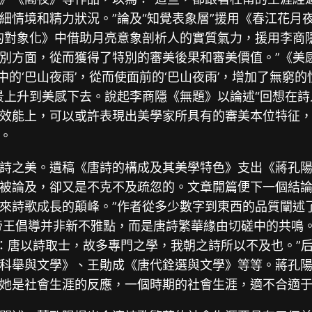
細情境和精力狀況。”論及“知覺表象層”援用《春江花月
的對象化》中借助月亮意象剖析人的實質氣力，援用李商
別方面，從而獲得了特別的審美後果和審美價值。”《美感
中的‘巴山夜雨’，從而使面前的‘巴山夜雨’，增加了無窮
景上升到美感下去。說起李商隱《無題》以論述“回想在詩
效能上，可以或許表現出美學家所具有的審美本位特征，行
。
詩之美。遺稿《唐詩的構成及其美學特色》支出《蔣孔陽
被論及，卻又是不克不及疏忽的。文章開篇便下一個結論
來詩歌成長的顛峰。”作者從多少數字到東西的品質闡述
帝王倡導并非新不雅點，而是唐詩繁華緣由切磋中的共鳴。
曰：唐以詩取士，故多專門之學，我朝之詩所以不及也。”
科舉與文學》、王勛成《唐代銓選與文學》等等。蔣孔陽
她是社會生涯的反應，一個時期的社會生涯，適不合適于