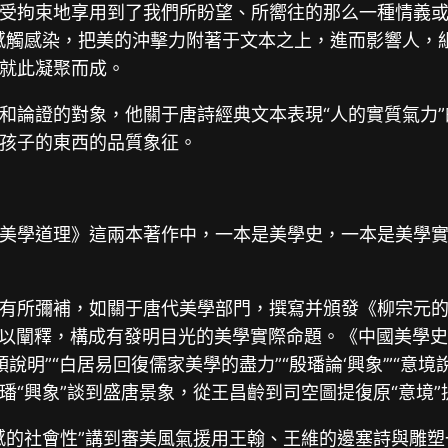
受拘束地享用到了我們所盼望、所嚮往的那么一種情義
感觸感染，把美的沖擊力附著于文本之上，進而影響人，
就此凝聚而成。
和論證的對象，他關于唐詩經典文本表現“人的實質氣力
孩子的東西的品質象征。
美學道理》這兩本著作中，一本是美學史，一本是美學
有所彌補，如關于唐代美學部門，撰寫并頒發《柳宗元的
句加以闡釋，構成有發明目光的美學實際命題。《中國美學
頭說明”“白居易回復儒家美學的盡力”“殷璠論‘興象’”“
璠“興象”談到盛唐景象，從王昌齡到司空圖提復原“意境
感的社會性”講到審美風氣援用王翰、王維的邊塞詩與雕