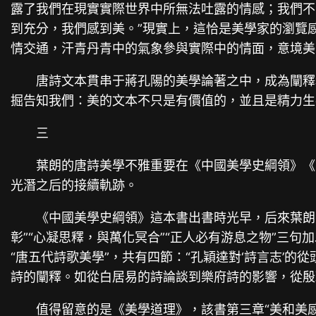
露了我們在現實實際世界中所無法吐露的情感；我們不
到充分，我們感到美。”現實上，這恰是美學家的瀏覽
情交通，汗青丹青中的氣象參與實際中的情面，意境美
唐詩文本貫串于蔣孔陽的美學論著之中，成為闡釋
掘告知我們：美的文本不只是有價值的，並且是精力生
三
葉朗的唐詩美學不雅重要在《中國美學史綱領》《
光潛之后的接續軌跡。
《中國美學史綱領》這本書出書時光早，后來葉朗
彰”“心凝思釋，與萬化冥合”“正人必有游息之物”三
“唐五代詩歌美學”，共有四節：“孔穎達對‘詩言志’的從
詩的闡釋。如從白居易的詩論談到樂府詩的影響，從殷
值得留意的是《美學道理》，該書第三章“美和美