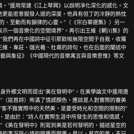
境。”援用常建《江上琴興》以說明凈化深化的感化。文
他更能密意掘發人道的深度，他具有但丁的冷靜的熱忱
的、至動而有韻律的心靈。”（《宗白華選集》）另一
表示一個音樂化的空間境界”。再引出王維《輞川集》的
“我們再在中國詩中征引那飲吸無限空間于自我，收羅
王維、韋莊、儲光羲、杜甫的詩句，也在后面的闡述中
文藝與象征》《中國現代的音樂寓言與音樂思惟》等文
身外鄉文明而提出“美在發明中”，在美學論文中援用唐
“（這首詩）佈滿了情感顏色，應該是人對實際的審美
“客不雅實際中的天然美，是要受時光和空間的限制的”
”，是由於：“詩人在實際生涯中所發生的思惟和情感，
”《美在發明中》則寫到美是若何發明的，描述星空的
過的事況與心境的變更而變更。是以，星空的美，不只