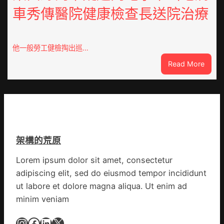
蔬
車秀傳醫院健康檢查長送院治療
逾
菜
20
生
厘
孩
米
子
他一般勞工健檢掏出巡…
癌
忙
:
Read More
秀
_
東
傳
中
西
醫
國
線
院
網
列
體
車
檢
疑
變
架構的荒原
遭
風
閃
險
Lorem ipsum dolor sit amet, consectetur
電
可
adipiscing elit, sed do eiusmod tempor incididunt
擊
超
中
ut labore et dolore magna aliqua. Ut enim ad
過
出
10%
minim veniam
毛
病
Instagram
Facebook
LinkedIn
X