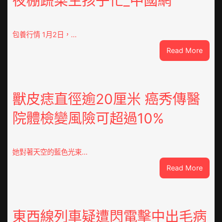
夜棚蔬菜生孩子忙_中國網
包養行情 1月2日，…
:
Read More
查
包
養
網
獸皮痣直徑逾20厘米 癌秀傳醫
心
院體檢變風險可超過10%
得
山
東
定
她對著天空的藍色光束…
陶：
:
Read More
冬
獸
日
皮
年
痣
夜
直
東西線列車疑遭閃電擊中出毛病
棚
徑