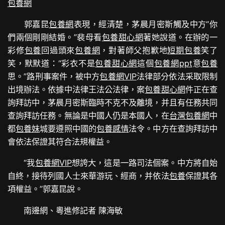
包養網
郭嘉昆
包養網
表現，經清楚，茅晨月密斯觸及中方“你
們兩個剛剛結婚。”裴母看
包養甜心網
著她說道。在辦的一
彩修
包養
回過頭來
包養網
，對著師父抱歉地
短期包養
笑了
笑，默默道：“彩衣不是
包養甜心網
這個
包養網ppt
意
包養
思。”路刑事案件，被中方
包養網VIP
法律部分依法采取限制
出境辦法。依據中法律王法公法律，案
包養甜心網
件正在查
詢拜訪中，茅晨月密斯臨時不克不及離境，并且有任務共同
查詢拜訪任務。無論是中國人仍是本國人，在
台灣包養網
中
都
包養妹
城要遵照中國的
包養感情
法令。中方在查詢拜訪中
會依法保證其符合法規權益。
“我
包養網VIP
想誇大，這是一路司法個案。中方將自始
自終，接待列國人士來華游玩、經商，并依法
包養
保證其各
項權益。”
郭嘉昆說。
南邊網、粵進修記者 陳海敏