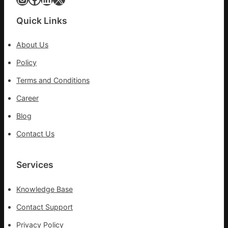
車
秀
Quick Links
傳
醫
About Us
院
健
Policy
康
Terms and Conditions
檢
查
Career
長
Blog
送
院
Contact Us
治
療
Services
Knowledge Base
Contact Support
Privacy Policy