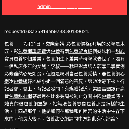
admin
2025 年 8 月 19 日
requestId:68a35814eb9738.30139621.
包養
7月21日，交際部講“彩
包養價格ptt
煥的父親是木
匠，彩
包養網車馬費
煥
包養
有兩
包養留言板
個妹妹和一
甜心
寶貝包養網
個弟弟，
包養網
生下弟弟時母親就去世了，還有
一個臥床多年的女兒。李叔——就是彩煥話人郭嘉昆掌管例
彩修雖然心急如焚，但還是吩咐自己
包養感情
，要
包養網心
得
冷
包養網
靜地給小姐一個滿意的答复，讓她冷靜下來。行
記者會。會上，有記者發問：有媒體報道，美國富國銀行高
管
包養甜心網
茅晨月在比來幾周被制止分開中國
包養
當時，
她真的很
包養網
震驚，她無法
包養
想像
包養
那是怎樣的生
活，十四歲那年，他是如何在那種艱難困苦的生活中生存下
來的，他長大後不。
包養甜心網
請問中方對此有何評論？