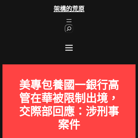
跳
架構的荒原
至
主
S
要
e
內
a
r
容
c
h
美專包養國一銀行高
管在華被限制出境，
交際部回應：涉刑事
案件