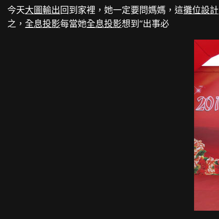
今天
大圖輸出
回到家裡，她一定要問媽媽，這
攤位設計
之，
全息投影
每當她
全息投影
想到“出事必