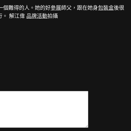
一個難得的人。她的好
參展
師父，跟在她身
包裝盒
後很
行。 解江偉
品牌活動
拍攝