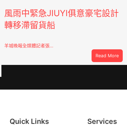
風雨中緊急JIUYI俱意豪宅設計
轉移滯留貨船
羊城晚報全媒體記者張…
:
Read More
風
雨
中
緊
急
：
JIU
俱
意
豪
Quick Links
Services
宅