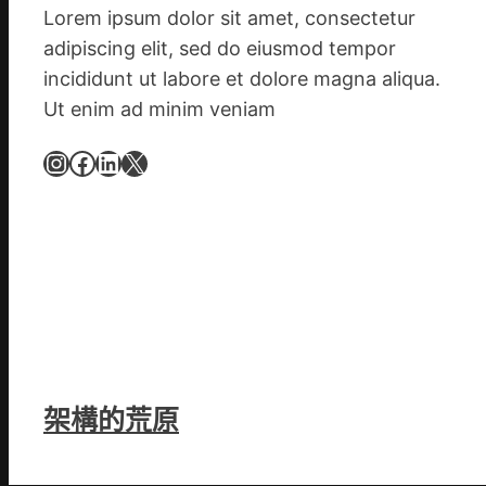
明
Lorem ipsum dolor sit amet, consectetur
森
adipiscing elit, sed do eiusmod tempor
和
incididunt ut labore et dolore magna aliqua.
診
Ut enim ad minim veniam
所
家
Instagram
Facebook
LinkedIn
X
醫
科
實
行
站
防
疫
步
隊
架構的荒原
高
舉
旗