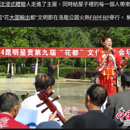
沈浸式體驗
人走進了主屋，同時給屋子裡的每一個人帶
“花
大圖輸出
都”文明節在洛龍公園火熱
FRP
FRP
舉行。 