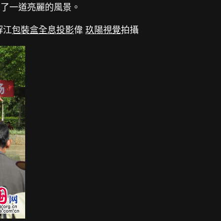
來了一道亮麗的風景。
解江
包裝盒
全息投影
偉
玖陽視覺
拍攝