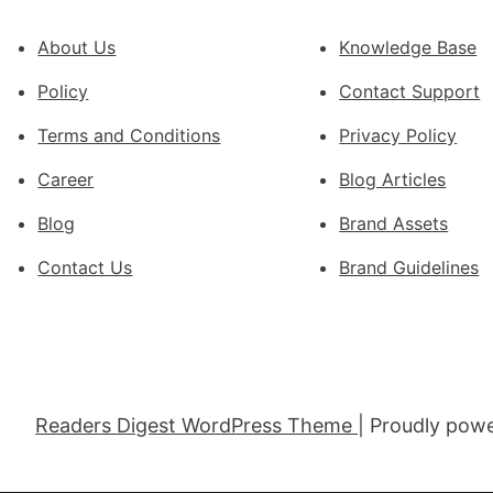
設
About Us
Knowledge Base
計
轉
Policy
Contact Support
移
滯
Terms and Conditions
Privacy Policy
留
Career
Blog Articles
貨
船
Blog
Brand Assets
Contact Us
Brand Guidelines
Readers Digest WordPress Theme
| Proudly pow