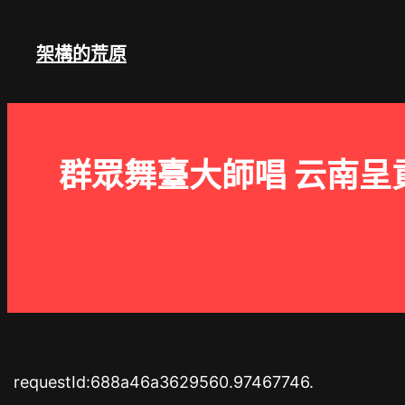
跳
至
架構的荒原
主
要
內
容
群眾舞臺大師唱 云南呈
requestId:688a46a3629560.97467746.