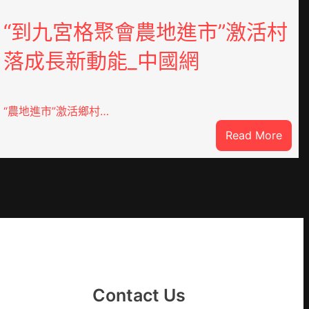
“到九宮格聚會農地進市”激活村
落成長新動能_中國網
“農地進市”激活鄉村…
:
Read More
“到
九
宮
格
聚
YI
會
農
地
進
Contact Us
市”