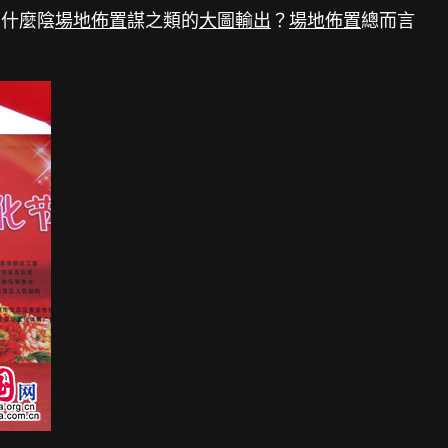
有什麼陰
場地佈置
謀之類的
大圖輸出
？
場地佈置
總而言