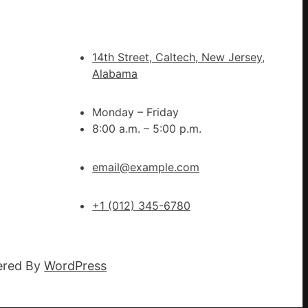
激
活
村
14th Street, Caltech, New Jersey,
落
Alabama
成
長
Monday – Friday
新
8:00 a.m. – 5:00 p.m.
動
能
email@example.com
_
中
國
+1 (012) 345-6780
網
ered By
WordPress