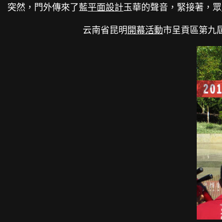
突然，門外傳來了藍
平面設計
玉華的聲音，緊接著，眾
云南省昆明
開幕活動
市呈貢區第九屆