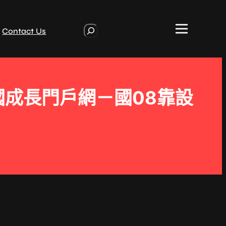
S
Contact Us
e
a
r
c
h
國成長門戶網－國08靠設