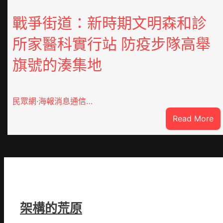
戰爭街道：新時期文明森和診
所家醫科實行站 防疫步隊高舉
旗號的湊集地
民眾網·海報消息通信…
:
Read More
戰
爭
街
道
新
時
期
架構的荒原
文