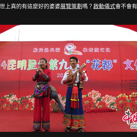
世上真的有這麼好的婆婆
展覽策劃
嗎？
啟動儀式
會不會