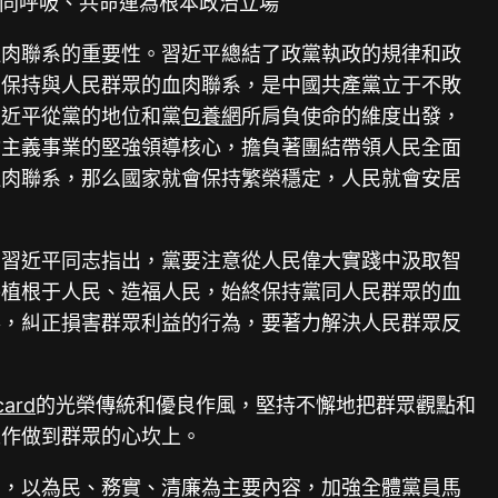
同呼吸、共命運為根本政治立場
血肉聯系的重要性。習近平總結了政黨執政的規律和政
，保持與人民群眾的血肉聯系，是中國共產黨立于不敗
習近平從黨的地位和黨
包養網
所肩負使命的維度出發，
會主義事業的堅強領導核心，擔負著團結帶領人民全面
血肉聯系，那么國家就會保持繁榮穩定，人民就會安居
。習近平同志指出，黨要注意從人民偉大實踐中汲取智
終植根于人民、造福人民，始終保持黨同人民群眾的血
事，糾正損害群眾利益的行為，要著力解決人民群眾反
ard
的光榮傳統和優良作風，堅持不懈地把群眾觀點和
工作做到群眾的心坎上。
動，以為民、務實、清廉為主要內容，加強全體黨員馬