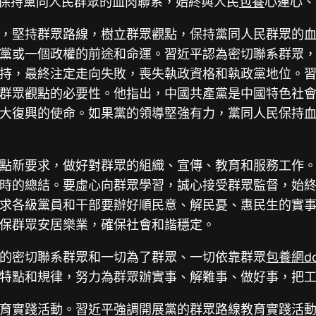
，保持黨同人民群眾的血肉聯系，始終與人民
包養
心連心、
，堅持群眾路線，樹立群眾觀點，保持黨同人民群眾的
黨或一個政權的前途和命運。習近平認為密切聯系群眾
持，最終注定走向失敗，喪失執政資格和執政黨地位。
群眾觀點的必要性。他指出，中國共產黨是中國特色社
大復興的使命。如果黨的領導堅強有力，黨同人民保持
點新要求，做好對群眾的組織、宣傳、教育和服務工作
時的總結。要虛心向群眾學習，誠心接受群眾監督，始
求各級黨員和干部要辦好順民意、解民憂、惠民生的實
保群眾安居樂業，確保社會和諧穩定。
的密切聯系群眾和一切為了群眾、一切依靠群眾
包養網dc
特點和規律，努力為群眾辦實事、解難事、做好事，把
育實踐活動。習近平強調開展黨的群眾路線教育實踐活