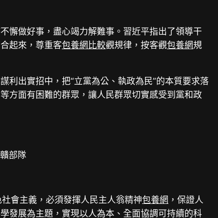
持不懈做好事，盡心竭力解難事。習近平指出了領導干
結合起來，尊重客
包養網比較
觀規律，按客觀
包養網
規
謀利出實招中，把“立黨為公、執政為民”的本質要求落
習等方面有困難的群眾，讓人民群眾切實感受到黨和政
駐贛部隊
色社會主義，必須發揮人民主人翁精神
包養網
，保證人
科學發展為主題，實現以人為本、全面協調可持續的科