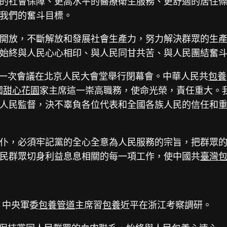
的社會保障、更高水平的醫療衛生服務、更舒適的居住
我們的奮斗目標。
開放，不斷解放和發展社會生產力，努力解決群眾的生
始終與人民心心相印、與人民同甘共苦、與人民團結奮
會第一次會議在北京人民大會堂舉行閉幕會。中華人民共
包養
國
甜心花園
家主席這一崇高職務，使命光榮，責任重大。
人民監督，決不辜負各位代表和全國各族人民的信任和重
仆，必須牢記黨的全心全意為人民服務的宗旨，把群眾
民群眾切身利益息息相關的每一項工作，使中國共
臺灣
、中央軍委
包養管道
主席習
包養
近平在浙江考察調研。