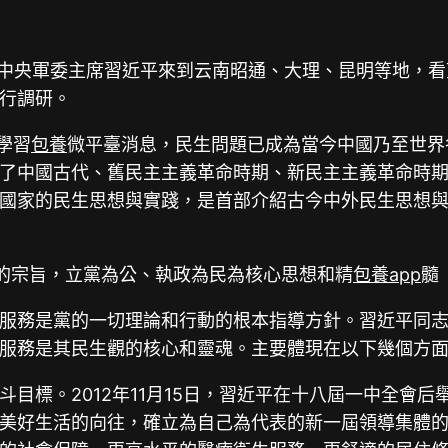
主席、中央軍委主席習近平來到云南昭通、大理、昆明等地，
行調研。
學習
包養
微平臺消息，民生問題已成為當今中國乃至世界
了中國古代、舊民主主義革命時期、新民主主義革命時
國家的民生思想與實踐，是首部介紹古今中外民生思想與
務的宗旨，立黨為公、執政為民為核心思想和精
包養app
髓
服務是黨的一切理論和行動的根本指導方針。習近平同
服務是其民生觀的核心和靈魂。主要體現在以下幾個方
目標。2012年11月15日，習近平在十八屆一中全會
美好生活的向往，確立為自己為代表的新一屆領導集體