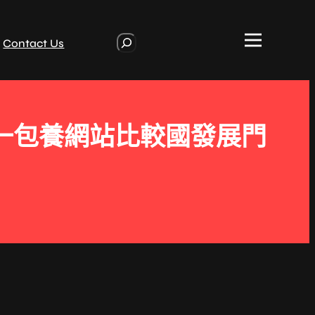
S
Contact Us
e
a
r
c
h
一包養網站比較國發展門