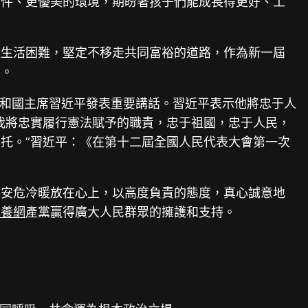
條件、更優美的環境，期盼著孩子們能成長得更好、工
產生活困難，堅定不移走共同富裕的道路，作為新一屆
斗。
和國主席習近平發表重要講話。習近平表示他將忠于人
我將忠實履行憲法賦予的職責，忠于祖國，忠于人民，
托。”習近平：《在第十二屆全國人民代表大會第一次
的安危冷暖放在心上，以高度負責的態度，真心誠意地
包養網
產黨贏得廣大人民群眾的擁護和支持。