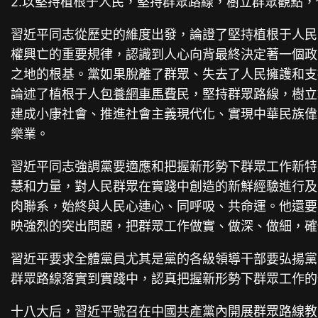
2.以堅持植根于人民，堅持群眾路線，樹立群眾觀點
習近平同志從歷史的維度出發，論證了堅持植根于人民
權興亡的重要規律，認識到人心向背最終決定著一個政
之地的根基。黨如果脫離了群眾、失去了人民擁護和支
論述了植根于人
包養網車馬費
民，堅持群眾路線，樹立
建成小康社會、推進社會主義現代化、實現中華民族偉
樂業。
習近平同志強調黨要適應和把握新形勢下群眾工作新特
慧和力量，對人民群眾在實踐中創造的新鮮經驗進行及
肉聯系，始終與人民心連心、同呼吸、共命運。他還要
映強烈的突出問題，把群眾工作做實、做深、做細，確
習近平要求全體黨員尤其是黨的各級領導干部要弘揚黨
群眾路線落實到實踐中，認真把握新形勢下群眾工作的
十八大后，習近平號召在中國共產黨內開展群眾路線教