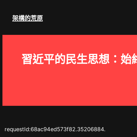
跳
至
架構的荒原
主
要
內
容
習近平的民生思想：始
requestId:68ac94ed573f82.35206884.