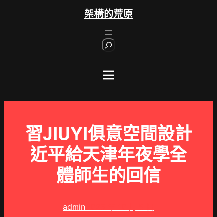
跳
架構的荒原
至
主
S
要
e
內
a
r
容
c
h
習JIUYI俱意空間設計
近平給天津年夜學全
體師生的回信
admin
2025 年 10 月 5 日