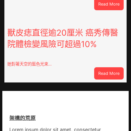
:
Read More
古
查
高
包
速
養
回
網
獸皮痣直徑逾20厘米 癌秀傳醫
OSDE
心
奧
院體檢變風險可超過10%
得
斯
山
德
東
零
定
件
她對著天空的藍色光束…
陶：
商
:
Read More
冬
應：
獸
日
已
皮
年
所
痣
夜
有
直
棚
的
徑
蔬
勸
逾
菜
返
架構的荒原
20
生
厘
孩
Lorem ipsum dolor sit amet, consectetur
米