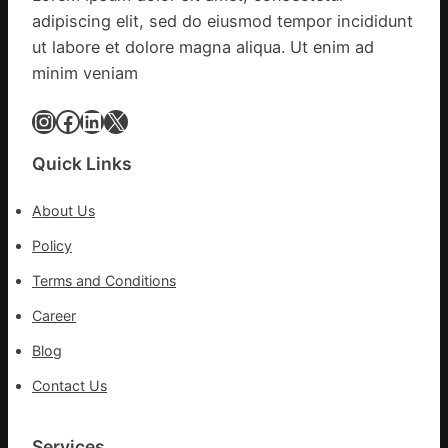
子
adipiscing elit, sed do eiusmod tempor incididunt
癌
忙
秀
ut labore et dolore magna aliqua. Ut enim ad
_
傳
中
minim veniam
醫
國
院
Instagram
Facebook
LinkedIn
X
網
體
檢
Quick Links
變
風
About Us
險
可
Policy
超
Terms and Conditions
過
10%
Career
Blog
Contact Us
Services