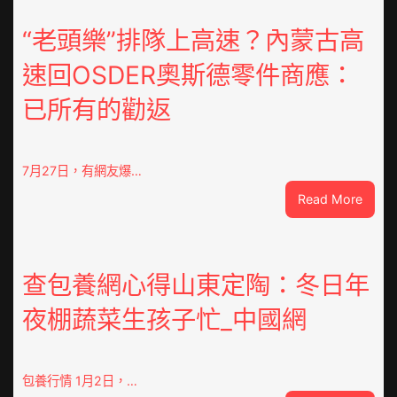
“老頭樂”排隊上高速？內蒙古高
速回OSDER奧斯德零件商應：
已所有的勸返
7月27日，有網友爆…
:
Read More
“老
頭
樂”
排
查包養網心得山東定陶：冬日年
隊
夜棚蔬菜生孩子忙_中國網
上
高
速？
內
包養行情 1月2日，…
蒙