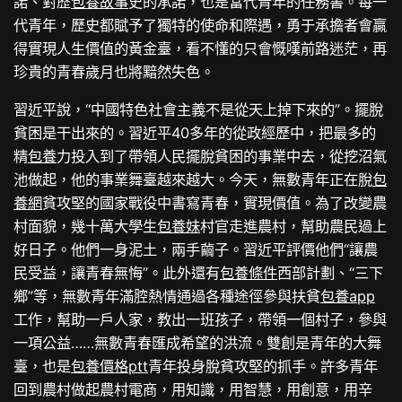
諾、對歷
包養故事
史的承諾，也是當代青年的任務書。每一
代青年，歷史都賦予了獨特的使命和際遇，勇于承擔者會贏
得實現人生價值的黃金臺，看不懂的只會慨嘆前路迷茫，再
珍貴的青春歲月也將黯然失色。
習近平說，“中國特色社會主義不是從天上掉下來的”。擺脫
貧困是干出來的。習近平40多年的從政經歷中，把最多的
精
包養
力投入到了帶領人民擺脫貧困的事業中去，從挖沼氣
池做起，他的事業舞臺越來越大。今天，無數青年正在脫
包
養網
貧攻堅的國家戰役中書寫青春，實現價值。為了改變農
村面貌，幾十萬大學生
包養妹
村官走進農村，幫助農民過上
好日子。他們一身泥土，兩手繭子。習近平評價他們“讓農
民受益，讓青春無悔”。此外還有
包養條件
西部計劃、“三下
鄉”等，無數青年滿腔熱情通過各種途徑參與扶貧
包養app
工作，幫助一戶人家，教出一班孩子，帶領一個村子，參與
一項公益……無數青春匯成希望的洪流。雙創是青年的大舞
臺，也是
包養價格ptt
青年投身脫貧攻堅的抓手。許多青年
回到農村做起農村電商，用知識，用智慧，用創意，用辛