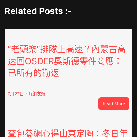
Related Posts :-
“老頭樂”排隊上高速？內蒙古高
速回OSDER奧斯德零件商應：
已所有的勸返
7月27日，有網友爆…
:
Read More
“老
頭
樂”
排
查包養網心得山東定陶：冬日年
隊