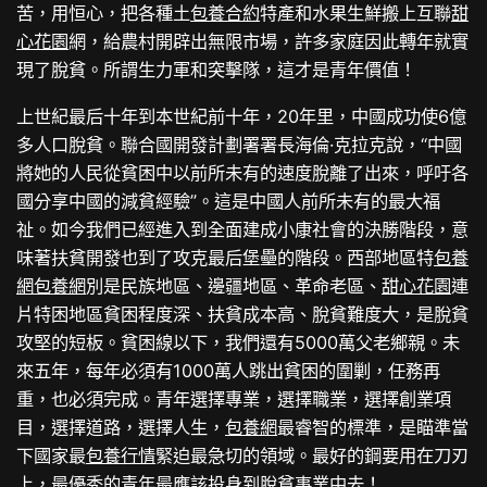
苦，用恒心，把各種土
包養合約
特產和水果生鮮搬上互聯
甜
心花園
網，給農村開辟出無限市場，許多家庭因此轉年就實
現了脫貧。所謂生力軍和突擊隊，這才是青年價值！
上世紀最后十年到本世紀前十年，20年里，中國成功使6億
多人口脫貧。聯合國開發計劃署署長海倫·克拉克說，“中國
將她的人民從貧困中以前所未有的速度脫離了出來，呼吁各
國分享中國的減貧經驗”。這是中國人前所未有的最大福
祉。如今我們已經進入到全面建成小康社會的決勝階段，意
味著扶貧開發也到了攻克最后堡壘的階段。西部地區特
包養
網
包養網
別是民族地區、邊疆地區、革命老區、
甜心花園
連
片特困地區貧困程度深、扶貧成本高、脫貧難度大，是脫貧
攻堅的短板。貧困線以下，我們還有5000萬父老鄉親。未
來五年，每年必須有1000萬人跳出貧困的圍剿，任務再
重，也必須完成。青年選擇專業，選擇職業，選擇創業項
目，選擇道路，選擇人生，
包養網
最睿智的標準，是瞄準當
下國家最
包養行情
緊迫最急切的領域。最好的鋼要用在刀刃
上，最優秀的青年最應該投身到脫貧事業中去！