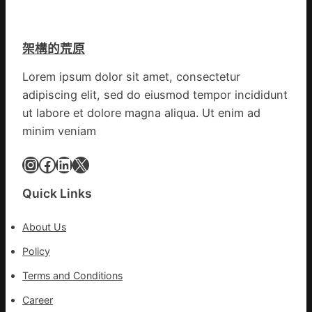
直
棚
的
徑
蔬
勸
逾
菜
返
架構的荒原
20
生
厘
孩
Lorem ipsum dolor sit amet, consectetur
米
子
adipiscing elit, sed do eiusmod tempor incididunt
癌
忙
秀
ut labore et dolore magna aliqua. Ut enim ad
_
傳
中
minim veniam
醫
國
院
Instagram
Facebook
LinkedIn
X
網
體
檢
Quick Links
變
風
About Us
險
可
Policy
超
Terms and Conditions
過
10%
Career