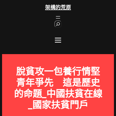
跳
架構的荒原
至
主
S
要
e
內
a
r
容
c
h
脫貧攻一包養行情堅
青年爭先 這是歷史
的命題_中國扶貧在線
_國家扶貧門戶