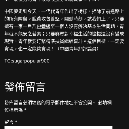
中國夢走到今天，一代代青年作出了榜樣，掃除了前進路上
的所有障礙。脫貧攻
包養
堅，關鍵時刻，該我們上了。只要
還有一家一戶乃
包養網
至一個人沒有解決基本生活問題，青
年就不能安之若素；只要群眾對幸福生活的憧憬還沒有變成
現實，青年就要盯緊精準扶貧繼續奮斗。這個目標，一定要
實現，也一定能夠實現！（中國青年網評論員）
TC:sugarpopular900
發佈留言
發佈留言必須填寫的電子郵件地址不會公開。
必填欄
位標示為
*
留言
*