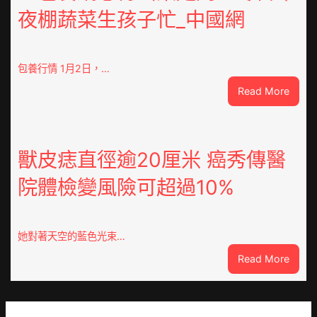
夜棚蔬菜生孩子忙_中國網
上
高
速？
內
包養行情 1月2日，…
蒙
:
Read More
古
查
高
包
速
養
回
網
獸皮痣直徑逾20厘米 癌秀傳醫
OSDE
心
奧
院體檢變風險可超過10%
得
斯
山
德
東
零
定
件
她對著天空的藍色光束…
陶：
商
:
Read More
冬
應：
獸
日
已
皮
年
所
痣
夜
有