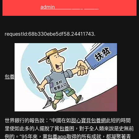
admin
2025 年 8 月 31 日
requestId:68b330ebe5df58.24411743.
包養
世界銀行的報告說：“中國在如
甜心寶貝包養網
此短的時間
里使如此多的人擺脫了貧
包養
困，對于全人類來說是史無前
例的。”95年來，黨
包養app
取得的所有成就，都凝聚著青