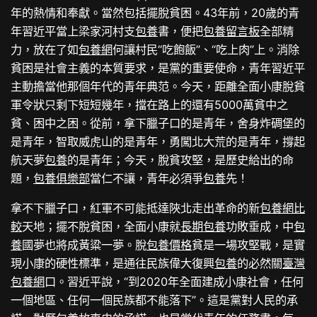
年的熱情和奉獻。當然包括擺脫貧困。43年前，20歲的青
年習近平當上梁家河村支
包養
書，便把
包養留言板
全部精
力，放在了如
包養網
何讓村民“吃飽飯”、“吃上肉”上。消除
貧困是社會主義的本質要求，是黨的重要使命，青年習近平
主動擔當他那個年代的青年典范。今天，距離全面小康脫貧
軍令狀只剩下短短幾年，擋在路上的還有5000萬貧中之
貧、困中之困。從前，拿下臘子口的是青年，舍身炸碉堡的
是青年，智取威虎山的是青年，勇闖北大荒的是青年，撐起
航天夢
包養
的是青年；今天，脫貧攻堅，是歷史給出的命
題，
包養俱樂部
當仁不讓，青年必須爭
包養
先！
拿不下臘子口，紅軍不可能抵達陜北走出革命的新
包養網比
較
天地；擺不脫貧困，全面小康就
長期包養
功敗垂成，中
包
養
國夢也將成黃粱一夢。脫
包養價格
貧是一場攻堅戰，是實
現小康的硬性標準，是通往民族偉大復興
包養
的必然關
臺灣
包養網
口。習近平說，“到2020年全面建成小康社會，任何
一個地區、任何一個民族都不能落下”。這是黨對人民的承