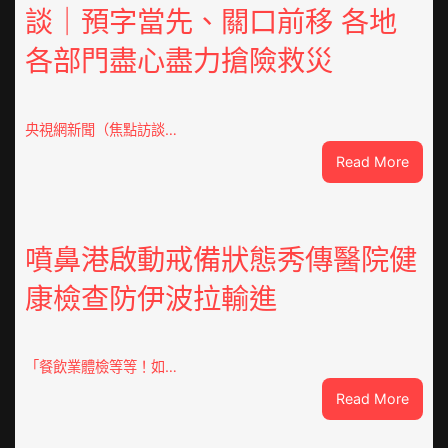
談｜預字當先、關口前移 各地
各部門盡心盡力搶險救災
央視網新聞（焦點訪談…
:
Read More
焦
點
OSDE
奧
噴鼻港啟動戒備狀態秀傳醫院健
斯
康檢查防伊波拉輸進
德
汽
車
零
「餐飲業體檢等等！如…
件
:
Read More
訪
噴
談
鼻
｜