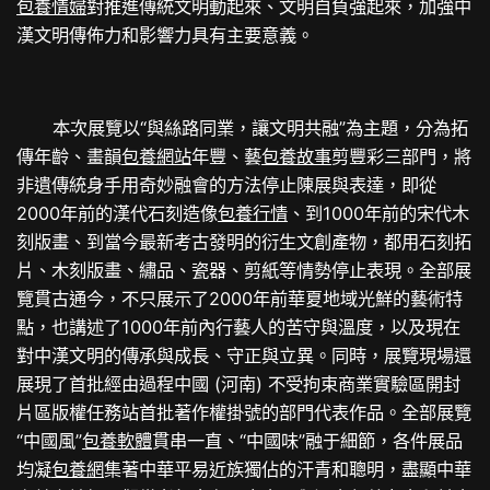
包養情婦
對推進傳統文明動起來、文明自負強起來，加強中
漢文明傳佈力和影響力具有主要意義。
本次展覽以“與絲路同業，讓文明共融”為主題，分為拓
傳年齡、畫韻
包養網站
年豐、藝
包養故事
剪豐彩三部門，將
非遺傳統身手用奇妙融會的方法停止陳展與表達，即從
2000年前的漢代石刻造像
包養行情
、到1000年前的宋代木
刻版畫、到當今最新考古發明的衍生文創產物，都用石刻拓
片、木刻版畫、繡品、瓷器、剪紙等情勢停止表現。全部展
覽貫古通今，不只展示了2000年前華夏地域光鮮的藝術特
點，也講述了1000年前內行藝人的苦守與溫度，以及現在
對中漢文明的傳承與成長、守正與立異。同時，展覽現場還
展現了首批經由過程中國 (河南) 不受拘束商業實驗區開封
片區版權任務站首批著作權掛號的部門代表作品。全部展覽
“中國風”
包養軟體
貫串一直、“中國味”融于細節，各件展品
均凝
包養網
集著中華平易近族獨佔的汗青和聰明，盡顯中華