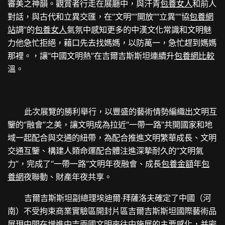
審美之神韻。觀賞者行走在展廳中，與汗青
包養女人
和前人
對話，與古代和立異交匯，在“文明”“開放”“立異”“協
包養網
站
調”的
包養女人
氣氛中感知更多的中漢文化常識和文明魅
力他急忙拒絕，藉口先去找媽媽，以防萬一，急忙趕到媽媽
那裡。，讓“中國文明熱”在吉爾吉斯斯坦
連續
升
包養網比較
溫。
此次展覽的勝利舉行，以豐盛的藝術情勢編織出文明互
鑒的“融會”之美，讓文明成為拉近“一帶一路”共開國家和地
域一起配合與交通的紐帶，為配合推進文明繁華成長、文明
交通互鑒、構建人類命運配合體注進深摯耐久的“文明氣
力”，完成了“一帶一路”文明年夜融會、成長
包養金額
年
包
養網
夜聯動、財產年夜共享。
吉爾吉斯斯坦副總理埃迪爾·拜薩洛夫確定了中國（河
南）不受拘束商業實驗區開封片區吉爾吉斯斯坦國際藝術品
展現中間在增進中吉兩國文明來往中施展的主要感化，并密