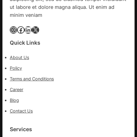
進
災
民
ut labore et dolore magna aliqua. Ut enim ad
病
minim veniam
院
高
Instagram
Facebook
LinkedIn
X
擎
黨
Quick Links
旗
沖
About Us
鋒
在
Policy
疫
Terms and Conditions
情
防
Career
控
Blog
第
森
Contact Us
和
診
所
Services
疫