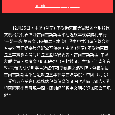
admin
2024 年 1 月 5 日
12月25日，中國 (河南) 不受拘束商業實驗區開封片區
文明出海代表團赴吉爾吉斯斯坦平易近族年夜學勝利舉行
“一帶一路”華夏文明交通展。本次運動由中共河南
包養合約
省委外事任務委員會辦公室領導，中國 (河南) 不受拘束商
包養
業實驗區開封片
包養網
區管委會、吉爾吉斯斯坦-中國
友愛協會、國度文明出口基地（開封片區）主辦，河南年夜
學-吉爾吉斯斯坦平易近族年夜學絲綢之路學院、
包養站長
吉爾吉斯斯坦平易近族
包養
年夜學吉漢學院、中國（河南）
不受拘束商業實
包養妹
驗
包養俱樂部
區開封片區吉爾吉斯斯
坦國際藝術品展現中間、開封經開數字文明投資無限公司承
辦。