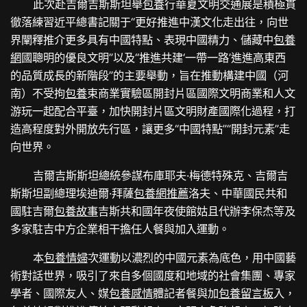
此次赴吉爾吉斯斯坦舉
包養
行華夏文明交通展是積極貫
徹落練習近平總書記關于“更好推進中漢文化走出往，向世
界闡釋推介更多具有中國特點、表現中國精力、儲藏中
包養
網
國聰明的優良文明”以及“推進共建‘一帶一路’進進高東西
的品質成長的新階段”的主要舉動，旨在推動構建中國（河
南）不受拘
包養
束商業實驗區開封片區國際文明商業和人文
游玩一起配合平臺，加快開封片區文明財產國際化過程，打
造高程度對外開放先行區，讓更多“中國特點”“開封元素”走
向世界。
吉爾吉斯斯坦總統參謀布庫耶夫·梅德特殊克、吉爾吉
斯斯坦副總理埃迪爾·拜薩
包養網推薦
洛夫、中華國民共和
國駐吉爾
包養故事
吉斯共和國年夜使館姑且代辦李保杰等及
多家駐吉中方企業相干擔任人餐與加入運動。
本
包養情婦
次運動以濃烈的中國元素為底色，用中國藝
術對話世界，吸引了來自多個國度和地域的社會集團、專家
學者、國際友人、媒
包養感情
體記者餐與加
包養留言板
入，