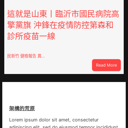
港
預
啟
這就是山東丨臨沂市國民病院高
字
動
當
擎黨旗 沖鋒在疫情防控第森和
戒
先、
備
關
診所疫苗一線
狀
口
態
前
秀
移
傳
民新竹 健檢報告 異…
各
醫
地
:
Read More
院
各
這
健
部
就
康
門
是
檢
盡
山
查
心
東
防
盡
丨
伊
力
架構的荒原
臨
波
搶
沂
拉
險
Lorem ipsum dolor sit amet, consectetur
市
輸
救
adipiscing elit, sed do eiusmod tempor incididunt
國