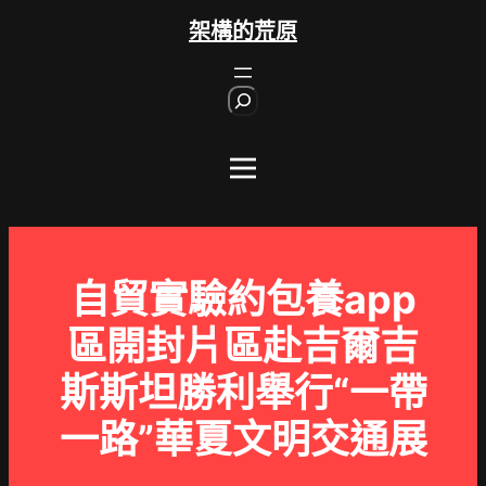
跳
架構的荒原
至
主
S
要
e
內
a
r
容
c
h
自貿實驗約包養app
區開封片區赴吉爾吉
斯斯坦勝利舉行“一帶
一路”華夏文明交通展