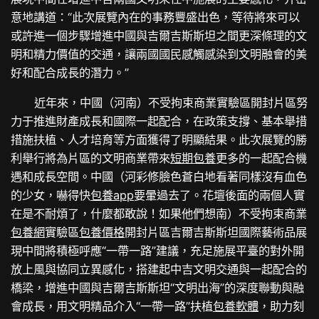
意地講道：“此次展覽內在的事務豐盛出色，等待將來可以
或許進一個步驟增進中國與吉爾吉斯斯坦之間更深條理的文
明和精力價值的交通，讓兩國國民感觸感染到文明融會的美
好和配合成長的潛力。”
近年來，中國（河南）不受拘束商業實驗區開封片區努
力于推進財產成長和國際一起配合，在政策支撐、基本舉措
措施扶植、人才培育等方面獲得了明顯結果。此次展覽的勝
利舉行將為片區的文明商業帶來
短期包養
更多的一起配合機
遇和成長空間。中國（河彩修臉色蒼白地看著同樣沒有血色
的少女，嚇得快
包養app
要暈過去了。花壇後面的兩個人實
在是不耐煩了，什麼都敢說！如果他們想南）不受拘束商業
包養網
實驗區
包養價格
開封片區吉爾吉斯斯坦國際藝術品展
現中間將積極呼應“一帶一路”建議，充足施展平臺的對外開
放上風與協同立異感化，搭建起中吉文明交通與一起配合的
橋梁，增進中國與吉爾吉斯斯坦“文明出海”的深度聯動與融
會成長，用文明精品介入“一帶一路”扶植
包養軟體
，助力刻