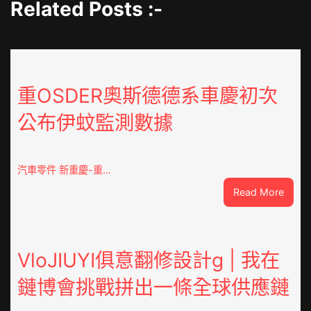
Related Posts :-
重OSDER奧斯德德系車慶初次
公布伊蚊監測數據
汽車零件 新重慶-重…
:
Read More
重
OSDE
奧
斯
VloJIUYI俱意翻修設計g | 我在
德
鏈博會挑戰拼出一條全球供應鏈
德
系