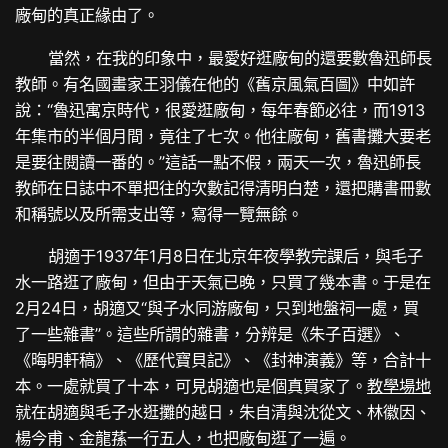
廠甸的真正緣由了。
當然，在我的印象中，最愛好逛廠甸的還要數魯迅師長
教師。有名國畫家王羽儀在他的《舊京風氣百圖》中如許
說：“魯迅寓京時代，很愛逛廠甸，每年春節必往，而1913
年集市的半個月間，竟往了七次。他往廠甸，舊書攤大要老
是要往閱讀一番的。”這話一點不假，兩天一次，魯迅師長
教師在日誌中不單把往的次數記得清明白楚，還把購書冊數
和稱號以及所需支出等，寫得一覽無餘。
胡適于1937年1月8日在北京年夜學教完課后，與毛子
水一路逛了廠甸，但由于天氣已晚，只買了幾本書。于是在
2月24日，胡適又“與子水同游廠甸，只到地盤祠一處，買
了一些雜書”。這些所謂的雜書，分辨是《朱子百選》、
《晦明軒稿》、《歷代寶貝記》、《封神演義》等，合計十
本。一處就買了十本，可見胡適也是個真買家了。
教學場地
就在胡適與毛子水逛攤的越日，朱自清與沈從文、林徽因、
楊今甫、金龍蓀一行五人，也把廠甸逛了一遍。