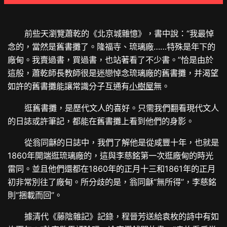
前些天瀏覽蕭乾的《北京城雜憶》，書中說：“我最悼
念的，當然是舊書攤了。隆福寺、琉璃廠……特殊是年下的
廠甸。我賣過書，買過書，也站著看了不少書。”恰是由於
這般，蕭乾師長教師很是迷戀悼念琉璃廠的舊書攤，并渴望
如許的舊書攤能讓常識分子互通有
小樹屋
無。
逛舊書攤，是歷代文人的喜好。只需我們翻看現代文人
的日誌或許筆記，都能在舊書攤上看到他們的身影。
從翁同龢的日誌中，我們了解他是從咸豐十年，也就是
1860年開端逛琉璃廠的，這與李慈銘第一次逛廠甸的時光
雷同。並且他們還都在1860年的正月十三和1861年的正月
初非常別往了廠甸。所分歧的是，翁同龢“無所得”，李慈銘
則“捆載而回”。
據清代《藤陰雜記》記錄，程晉芳送給袁枚的詩中有如