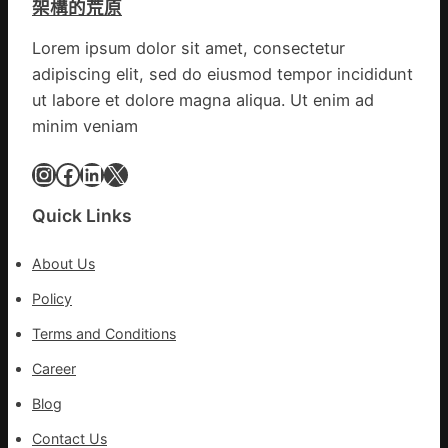
架構的荒原
興
出
農
一
Lorem ipsum dolor sit amet, consectetur
查
條
adipiscing elit, sed do eiusmod tempor incididunt
包
全
養
ut labore et dolore magna aliqua. Ut enim ad
球
價
供
minim veniam
錢
應
_
Instagram
Facebook
LinkedIn
X
鏈
中
國
Quick Links
網
About Us
Policy
Terms and Conditions
Career
Blog
Contact Us