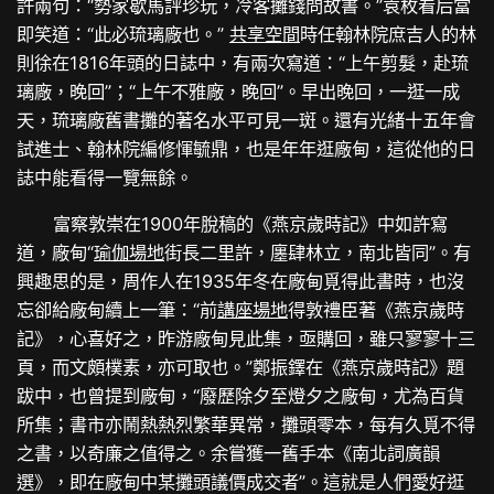
許兩句：“勢家歇馬評珍玩，冷客攤錢問故書。”袁枚看后當
即笑道：“此必琉璃廠也。”
共享空間
時任翰林院庶吉人的林
則徐在1816年頭的日誌中，有兩次寫道：“上午剪髮，赴琉
璃廠，晚回”；“上午不雅廠，晚回”。早出晚回，一逛一成
天，琉璃廠舊書攤的著名水平可見一斑。還有光緒十五年會
試進士、翰林院編修惲毓鼎，也是年年逛廠甸，這從他的日
誌中能看得一覽無餘。
富察敦崇在1900年脫稿的《燕京歲時記》中如許寫
道，廠甸“
瑜伽場地
街長二里許，廛肆林立，南北皆同”。有
興趣思的是，周作人在1935年冬在廠甸覓得此書時，也沒
忘卻給廠甸續上一筆：“前
講座場地
得敦禮臣著《燕京歲時
記》，心喜好之，昨游廠甸見此集，亟購回，雖只寥寥十三
頁，而文頗樸素，亦可取也。”鄭振鐸在《燕京歲時記》題
跋中，也曾提到廠甸，“廢歷除夕至燈夕之廠甸，尤為百貨
所集；書市亦鬧熱熱烈繁華異常，攤頭零本，每有久覓不得
之書，以奇廉之值得之。余嘗獲一舊手本《南北詞廣韻
選》，即在廠甸中某攤頭議價成交者”。這就是人們愛好逛