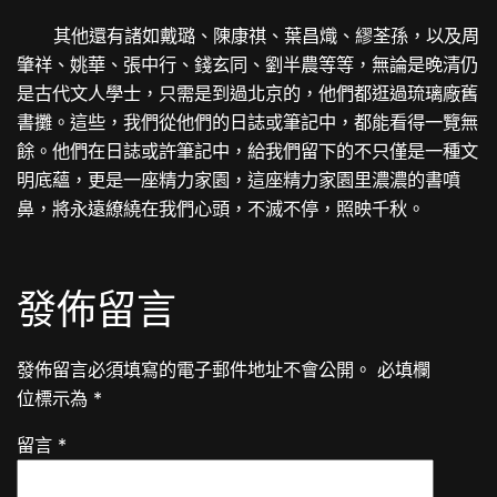
其他還有諸如戴璐、陳康祺、葉昌熾、繆荃孫，以及周
肇祥、姚華、張中行、錢玄同、劉半農等等，無論是晚清仍
是古代文人學士，只需是到過北京的，他們都逛過琉璃廠舊
書攤。這些，我們從他們的日誌或筆記中，都能看得一覽無
餘。他們在日誌或許筆記中，給我們留下的不只僅是一種文
明底蘊，更是一座精力家園，這座精力家園里濃濃的書噴
鼻，將永遠繚繞在我們心頭，不滅不停，照映千秋。
發佈留言
發佈留言必須填寫的電子郵件地址不會公開。
必填欄
位標示為
*
留言
*