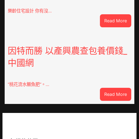
車
慶
樂齡住宅設計 你有沒…
初
:
Read More
次
VloJI
公
俱
布
意
伊
翻
因特而勝 以產興農查包養價錢_
蚊
修
監
中國網
設
測
計
數
g
據
|
“桃花流水鱖魚肥”。…
我
:
Read More
在
因
鏈
特
博
而
會
勝
挑
以
戰
產
拼