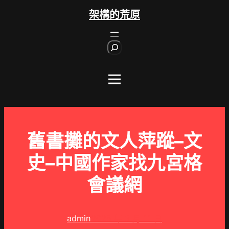
跳
架構的荒原
至
主
S
要
e
內
a
r
容
c
h
舊書攤的文人萍蹤–文
史–中國作家找九宮格
會議網
admin
2025 年 3 月 11 日