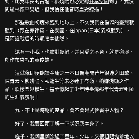
到，比我年長的古龍、柳殘陽也必定聽
共享空間
到了。我沒
問過林懷平易近，但我信任他昔時盡對聽過！
那些歌曲初度來臨到地球上，不久我們在偏僻的臺灣就
聽到（跟在菲律賓、在泰國、在japan(日本)異樣聽到），
是阿誰戰后的時期底本使然。
還有一小我，也盡對聽過，并且愛之不舍，就是搬演、
創作布袋戲的黃俊雄。
這就像即便飽讀金庸之士本日偶翻開昔年很迷之田歌、
陳青云、柳殘陽、臥龍生等未必臻于岑嶺、稍嫌淺顯之作
品，照樣樂趣橫生，甚至憶起了少年時臺灣那年代青澀粗陋
的生涯氣氛啊！
九、不止是時期的產品，會不會是武俠書中人物？
好了，我要回頭了解一下狀況我本身了。
嗟乎，我糊里糊涂過了童年、少年，又很粗陋拋荒地以