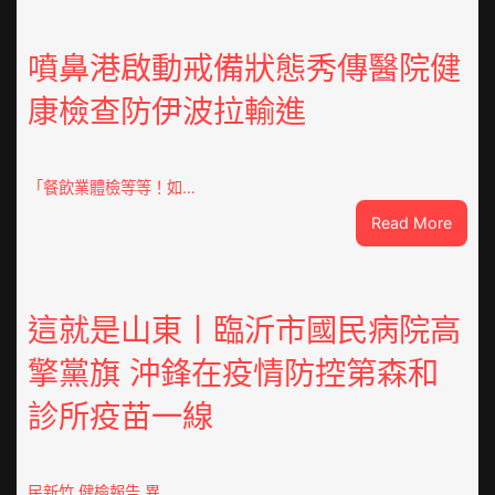
點
OSDE
奧
噴鼻港啟動戒備狀態秀傳醫院健
斯
康檢查防伊波拉輸進
德
汽
車
零
「餐飲業體檢等等！如…
件
:
Read More
訪
噴
談
鼻
｜
港
預
啟
這就是山東丨臨沂市國民病院高
字
動
當
擎黨旗 沖鋒在疫情防控第森和
戒
先、
備
關
診所疫苗一線
狀
口
態
前
秀
移
傳
民新竹 健檢報告 異…
各