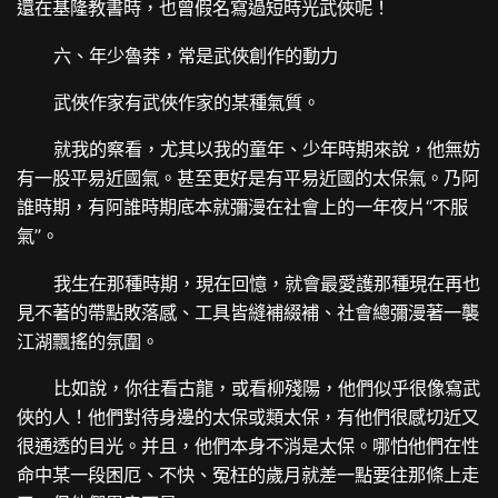
還在基隆教書時，也曾假名寫過短時光武俠呢！
六、年少魯莽，常是武俠創作的動力
武俠作家有武俠作家的某種氣質。
就我的察看，尤其以我的童年、少年時期來說，他無妨
有一股平易近國氣。甚至更好是有平易近國的太保氣。乃阿
誰時期，有阿誰時期底本就彌漫在社會上的一年夜片“不服
氣”。
我生在那種時期，現在回憶，就會最愛護那種現在再也
見不著的帶點敗落感、工具皆縫補綴補、社會總彌漫著一襲
江湖飄搖的氛圍。
比如說，你往看古龍，或看柳殘陽，他們似乎很像寫武
俠的人！他們對待身邊的太保或類太保，有他們很感切近又
很通透的目光。并且，他們本身不消是太保。哪怕他們在性
命中某一段困厄、不快、冤枉的歲月就差一點要往那條上走