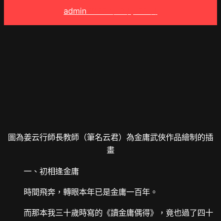
admin
2025 年 3 月 25 日
圖為姜云行師長教師（筆名云君）為金庸武俠作品繪制的插
畫
一、初相逢金庸
時間飛奔，轉眼本年已是金庸一百年。
而那本我三十歲時寫的《讀金庸偶得》，竟也過了四十