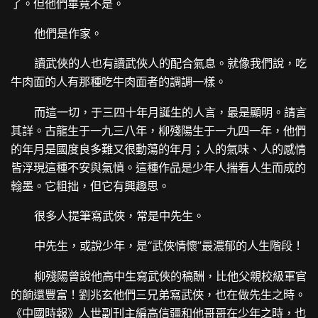
了。但他們畢竟不是。
他們是作家。
讀武俠的人也有讀武俠人的配合氣息。就像我們說，吃
牛肉面的人有那種吃牛肉面者的調調一樣。
而這一切，于三四十年月誕生的人言，最是顯明。請言
其詳。古龍生于一九三八年，柳殘陽生于一九四一年，他們
的年月是國度良多難又很動蕩的年月；人的氣味、人的感情
皆浮現這種不安與氣憤。這種作品是少年人揣看人生而成的
翰墨。它粗拙，但它有興趣思。
很多人提筆寫武俠，常是中先生。
中先生，或說少年，是“武俠情懷”最濃郁的人生階段！
柳殘陽曾說他高中生寫武俠的稿酬，比他父親校級軍官
的餉還豐富！劉兆玄他們三兄弟寫武俠，也在做先生之時。
《中國時報》人世副刊主編高信疆和他哥哥在少年之時，也