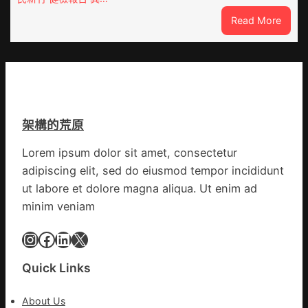
醫
地
:
Read More
院
各
這
健
部
就
康
門
是
檢
盡
山
查
心
東
防
盡
丨
伊
力
架構的荒原
臨
波
搶
沂
拉
險
Lorem ipsum dolor sit amet, consectetur
市
輸
救
adipiscing elit, sed do eiusmod tempor incididunt
國
進
災
民
ut labore et dolore magna aliqua. Ut enim ad
病
minim veniam
院
高
Instagram
Facebook
LinkedIn
X
擎
黨
Quick Links
旗
沖
About Us
鋒