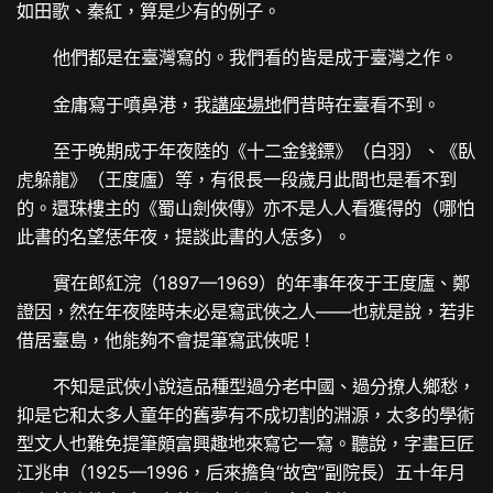
如田歌、秦紅，算是少有的例子。
他們都是在臺灣寫的。我們看的皆是成于臺灣之作。
金庸寫于噴鼻港，我
講座場地
們昔時在臺看不到。
至于晚期成于年夜陸的《十二金錢鏢》（白羽）、《臥
虎躲龍》（王度廬）等，有很長一段歲月此間也是看不到
的。還珠樓主的《蜀山劍俠傳》亦不是人人看獲得的（哪怕
此書的名望恁年夜，提談此書的人恁多）。
實在郎紅浣（1897—1969）的年事年夜于王度廬、鄭
證因，然在年夜陸時未必是寫武俠之人——也就是說，若非
借居臺島，他能夠不會提筆寫武俠呢！
不知是武俠小說這品種型過分老中國、過分撩人鄉愁，
抑是它和太多人童年的舊夢有不成切割的淵源，太多的學術
型文人也難免提筆頗富興趣地來寫它一寫。聽說，字畫巨匠
江兆申（1925—1996，后來擔負“故宮”副院長）五十年月