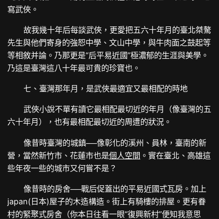
寫武俠。
故我幾十年后每談武俠，更愛把五六十年月的臺北桀驁
先生與他們寄身的強恕中學、文山中學，與牛肉面之鼓起等
等相敘并論。乃那更是“后平易近國”極濃郁的生涯與美學。
乃這是臺灣這八十年最可貴的珍寶也。
七、臺灣那年月，是武俠最適宜又最相配的時地
武俠小說不單有讀它最相配最切近的年月（像臺灣的五
六十年月），也有最相配最切近的周遭的狀況。
像昔時臺灣的城鎮──像彰化的溪州、員林，臺南的新
營，當然新竹市、花蓮市也是
個人空間
。實在臺北、高雄這
些年夜一些的城市又何嘗不是？
像昔時的房舍──戰后促蓋出的平易近國式瓦房。加上
japan(日本)屋子的木造構造。街上有騎樓的排屋。更有眷
村的緊聚式房舍（你本日往看一眼“復興新村”便知我意思