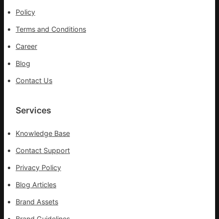
在
Policy
疫
Terms and Conditions
情
防
Career
控
Blog
第
森
Contact Us
和
診
所
Services
疫
苗
Knowledge Base
一
線
Contact Support
Privacy Policy
Blog Articles
Brand Assets
Brand Guidelines