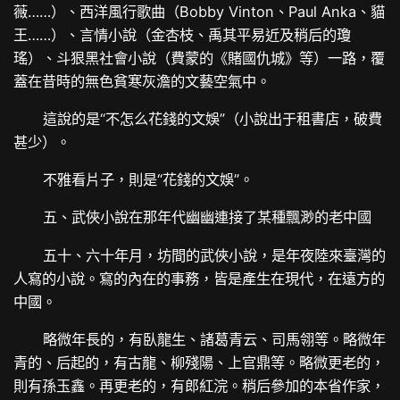
薇……）、西洋風行歌曲（Bobby Vinton、Paul Anka、貓
王……）、言情小說（金杏枝、禹其平易近及稍后的瓊
瑤）、斗狠黑社會小說（費蒙的《賭國仇城》等）一路，覆
蓋在昔時的無色貧寒灰澹的文藝空氣中。
這說的是“不怎么花錢的文娛”（小說出于租書店，破費
甚少）。
不雅看片子，則是“花錢的文娛”。
五、武俠小說在那年代幽幽連接了某種飄渺的老中國
五十、六十年月，坊間的武俠小說，是年夜陸來臺灣的
人寫的小說。寫的內在的事務，皆是產生在現代，在遠方的
中國。
略微年長的，有臥龍生、諸葛青云、司馬翎等。略微年
青的、后起的，有古龍、柳殘陽、上官鼎等。略微更老的，
則有孫玉鑫。再更老的，有郎紅浣。稍后參加的本省作家，