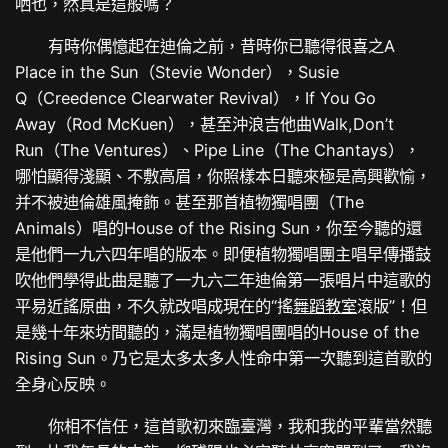
哂也，然真是這般嗎？
有時你偶憶起在迪倫之前，昔時你已聽得很喜之A
Place in the Sun（Stevie Wonder），Susie
Q（Creedence Clearwater Revival），If You Go
Away（Rod McKuen），甚至沖浪吉他曲Walk,Don’t
Run（The Ventures）、Pipe Line（The Chantays），
哪怕顯得淺顯、不敷高眉，你照樣本日聽來極是高興歡愉，
并不被迪倫雄風掩飾。甚至那首植物獨唱團（The
Animals）唱的House of the Rising Sun，你至今聽的還
是他們一九六四年唱的版本。即便植物獨唱團主唱早傳播鼓
吹他們學得此曲是聽了一九六二年迪倫第一張唱片中這歌的
平易近謠原曲，不久就改唱成現在的“搖
舞蹈教室
滾版”！但
是幾十年來坊間聽的，滿是植物獨唱團唱的House of the
Rising Sun。乃它是太多太多人性命中第一次聽到這首歌的
全身心反映。
你相不信任，這首歌初來臨臺灣，我和我的平輩當然聽