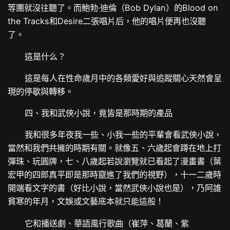
等團就沒往聽了。而鮑勃·迪倫（Bob Dylan）的Blood on
the Tracks和Desire二張唱片后，他的唱片便再也沒聽
了。
這是什么？
這是每人在性命歲月中的各類愛好與追蹤關心天然會呈
現的停歇與轉移。
四、我和武俠小說，竟皆是那時期的產品
我和很多年夜我一些、小我一些的平輩會看武俠小說，
當然和我們共擁的時期有關。就像五、六歲起會蹲在地上打
彈珠、玩圓牌，七、八歲起若說瀏覽就已看起了漫畫書（葉
宏甲的四郎真平即是那時竄進了我們的視野），十一二歲時
開端看文字的書（好比小說，當然武俠小說也是），乃阿誰
貧寒的年月，文娛或文藝底本就只能這般！
它和播送劇、華語風行歌曲（崔萍、葛蘭、紫