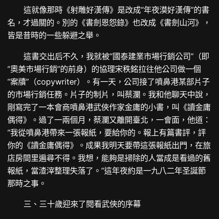
這就像那時《射雕好漢傳》是改成“年夜漠好漢傳”的書
名，才過關的。別的《書劍恩怨錄》也改成《書劍山河》，
皆是昔時的一些躲避之舉。
這書交出后不久，我就被“國泰建業市場行銷公司”（即
“奧美市場行銷”的前身）的協理宋秩銘拉往他公司做一個
“案牘”（copywriter）。有一天，公司接了噴鼻港某部片子
的市場行銷任務。片子的制片，叫蔡瀾。我和他聊天中說，
剛寫完了一本會商噴鼻港武俠作家金庸的小書，叫《讀金庸
偶得》。過了一兩個月，蔡瀾又離開臺北，一會面，他道：
“我從噴鼻港帶來一張報紙，要給你的。報上有篇書評，評
你的《讀金庸偶得》。成果我明天要帶這張報紙出門，在旅
店房間里遍尋不得。我想，能夠是掃除的人當成是看過的舊
報紙，當渣滓整理失落了。”這年夜約是一九八二年圣誕節
那時之事。
三、三十歲迎來了閱看武俠的序幕