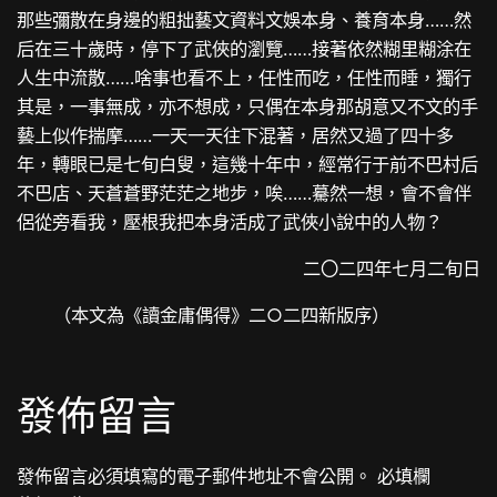
那些彌散在身邊的粗拙藝文資料文娛本身、養育本身……然
后在三十歲時，停下了武俠的瀏覽……接著依然糊里糊涂在
人生中流散……啥事也看不上，任性而吃，任性而睡，獨行
其是，一事無成，亦不想成，只偶在本身那胡意又不文的手
藝上似作揣摩……一天一天往下混著，居然又過了四十多
年，轉眼已是七旬白叟，這幾十年中，經常行于前不巴村后
不巴店、天蒼蒼野茫茫之地步，唉……驀然一想，會不會伴
侶從旁看我，壓根我把本身活成了武俠小說中的人物？
二〇二四年七月二旬日
（本文為《讀金庸偶得》二○二四新版序）
發佈留言
發佈留言必須填寫的電子郵件地址不會公開。
必填欄