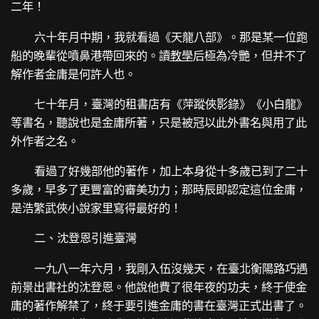
二年！
六十年月中期，我就看過《天龍八部》。那是某一位跑
船的晚輩從噴鼻港帶回來的。讀
教學
后極為冷艷，但并不了
解作者金庸是何許人也。
七十年月，臺灣的租書店有《萍蹤俠影錄》《小白龍》
等書名，聽說也是金庸所著，只是被冠以此外書名與用了此
外作者之名。
看過了好幾部他的著作，加上本身從十多歲已到了二十
多歲，早多了更豐富的審美功力；那時辰即認定這位金庸，
是浩繁武俠小說家里寫得最好的！
二、沈登恩引進臺灣
一九八一年六月，我剛入伍沒幾天，在臺北衡陽路巧遇
前景出書社的沈登恩。他說他費了很年夜的功夫，終于使金
庸的著作解禁了，終于要引進金庸的書在臺灣正式出書了。