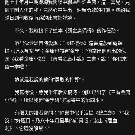
他七十年月中期即聽我閑談中聊過些許金庸，這一當兒，見
到了剛入伍的我，竟然心中生出一個頗勇敢的打算。遂約我
越日到他收復南路的出書社詳談。
不久，我就接下了這本《讀金庸偶得》寫作任務。
猶記沈登恩昔時愛說：“《紅樓夢》這書這般到處頌
揚，所以有‘紅學’；金庸也該有‘金學’！”他拿出他剛出的倪
匡《我看金庸小說》《再看金庸小說》二書，說：“你也來
寫一本吧！”
這就是我說的他的“勇敢的打算”。
我寫得慢，等我半年后交稿時，倪匡已出了《三看金庸
小說》。所以我是“金學研討”眾書中的第四本。
有眼尖的讀者會問：“你書中似乎沒提《碧血劍》？”我
說：“好題目。乃八十年月最早的前景版，沒出《碧血
劍》。它還沒解禁。”