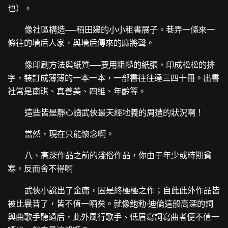
也）。
像社區構造──稻田邊的小小租書展子。巷弄一條來一
條往的墻后人家，與墻后傳來的麻將聲。
像印刷方法與紙質──要用粗糙的紙張，印成松松的排
字，裝訂成薄薄的一本一本，一部書往往達三四十冊。出書
社常是南琪、真善美、四維、年齡等。
這些皆是靜心讀武俠最天經地義的周遭的狀況啊！
當然，現在只能懷念啊。
八、高深作品之前的淺俗作品，你由于年少或時期貧
寒，反而舍不得啊
武俠小說出了金庸，固是終極極之作；自此此外作品皆
被比曩昔了，皆不值一哂矣。就像鮑勃·迪倫這般高深的詞
與曲歌手聽過后，此外風行歌手、低眉寫詞寫曲者便不值一