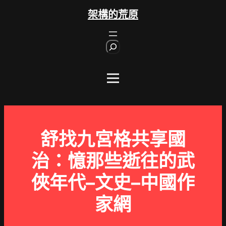
跳
架構的荒原
至
主
S
要
e
內
a
r
容
c
h
舒找九宮格共享國
治：憶那些逝往的武
俠年代–文史–中國作
家網